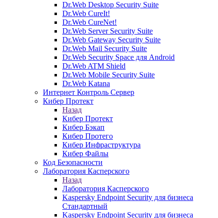
Dr.Web Desktop Security Suite
Dr.Web CureIt!
Dr.Web CureNet!
Dr.Web Server Security Suite
Dr.Web Gateway Security Suite
Dr.Web Mail Security Suite
Dr.Web Security Space для Android
Dr.Web ATM Shield
Dr.Web Mobile Security Suite
Dr.Web Katana
Интернет Контроль Сервер
Кибер Протект
Назад
Кибер Протект
Кибер Бэкап
Кибер Протего
Кибер Инфраструктура
Кибер Файлы
Код Безопасности
Лаборатория Касперского
Назад
Лаборатория Касперского
Kaspersky Endpoint Security для бизнеса
Стандартный
Kaspersky Endpoint Security для бизнеса