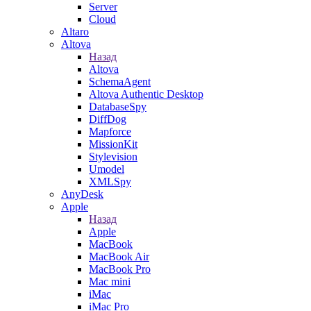
Server
Cloud
Altaro
Altova
Назад
Altova
SchemaAgent
Altova Authentic Desktop
DatabaseSpy
DiffDog
Mapforce
MissionKit
Stylevision
Umodel
XMLSpy
AnyDesk
Apple
Назад
Apple
MacBook
MacBook Air
MacBook Pro
Mac mini
iMac
iMac Pro