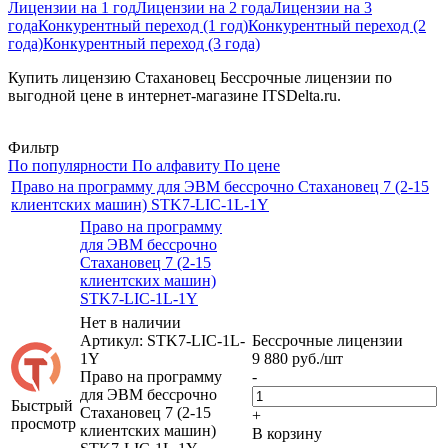
Лицензии на 1 год
Лицензии на 2 года
Лицензии на 3
года
Конкурентный переход (1 год)
Конкурентный переход (2
года)
Конкурентный переход (3 года)
Купить лицензию Стахановец Бессрочные лицензии по
выгодной цене в интернет-магазине ITSDelta.ru.
Фильтр
По популярности
По алфавиту
По цене
Право на программу для ЭВМ бессрочно Стахановец 7 (2-15
клиентских машин) STK7-LIC-1L-1Y
Право на программу
для ЭВМ бессрочно
Стахановец 7 (2-15
клиентских машин)
STK7-LIC-1L-1Y
Нет в наличии
Артикул: STK7-LIC-1L-
Бессрочные лицензии
1Y
9 880
руб.
/шт
Право на программу
-
для ЭВМ бессрочно
Быстрый
Стахановец 7 (2-15
+
просмотр
клиентских машин)
В корзину