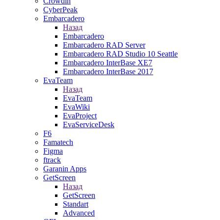
Crowdin
CyberPeak
Embarcadero
Назад
Embarcadero
Embarcadero RAD Server
Embarcadero RAD Studio 10 Seattle
Embarcadero InterBase XE7
Embarcadero InterBase 2017
EvaTeam
Назад
EvaTeam
EvaWiki
EvaProject
EvaServiceDesk
F6
Famatech
Figma
ftrack
Garanin Apps
GetScreen
Назад
GetScreen
Standart
Advanced