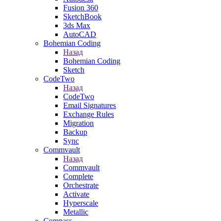
Fusion 360
SketchBook
3ds Max
AutoCAD
Bohemian Coding
Назад
Bohemian Coding
Sketch
CodeTwo
Назад
CodeTwo
Email Signatures
Exchange Rules
Migration
Backup
Sync
Commvault
Назад
Commvault
Complete
Orchestrate
Activate
Hyperscale
Metallic
Compass