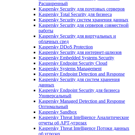
Расширенный
Kaspersky Security для почтовых серверов
Kaspersky Total Security для бизнеса
Kaspersky Security систем хранения данных
Kaspersky Security для серверов совместной
работы
Kaspersky Security для виртуальных и
облачных сред
Kaspersky DDoS Protection
Kaspersky Security для интернет-шлюзов
Kaspersky Embedded Systems Security
Kaspersky Endpoint Security Cloud
Kaspersky Systems Management
Kaspersky Endpoint Detection and Response
Kaspersky Security для систем хранения
данных
Kaspersky Endpoint Security для бизнеса
Универсальный
Kaspersky Managed Detection and Response
Оптимальный
Kaspersky Sandbox
Kaspersky Threat Intelligence Аналитические
отчеты об АРТ-угрозах
Kaspersky Threat Intelligence Потоки данных
об угрозах