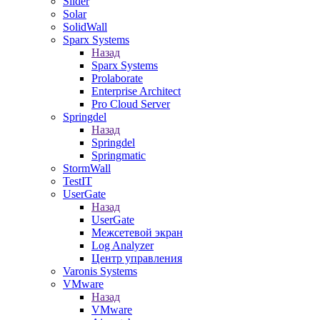
Slider
Solar
SolidWall
Sparx Systems
Назад
Sparx Systems
Prolaborate
Enterprise Architect
Pro Cloud Server
Springdel
Назад
Springdel
Springmatic
StormWall
TestIT
UserGate
Назад
UserGate
Межсетевой экран
Log Analyzer
Центр управления
Varonis Systems
VMware
Назад
VMware