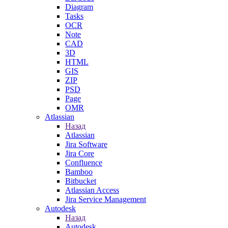
Diagram
Tasks
OCR
Note
CAD
3D
HTML
GIS
ZIP
PSD
Page
OMR
Atlassian
Назад
Atlassian
Jira Software
Jira Core
Confluence
Bamboo
Bitbucket
Atlassian Access
Jira Service Management
Autodesk
Назад
Autodesk