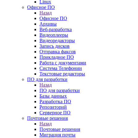
Linux
Офисное ПО
Назад
Офисное ПО
Архивы
Веб-разработка
Видеоплееры
Видеоредакторы
Запись дисков
Отправка факсов
Прикладное ПО
Работа с документами
Система Телефонии
Текстовые редакторы
ПО для разработки
Назад
ПО для разработки
Базы данных
Разработка ПО
Репозиторий
Серверное ПО
Почтовые решения
Назад
Почтовые решения
Миграция почты