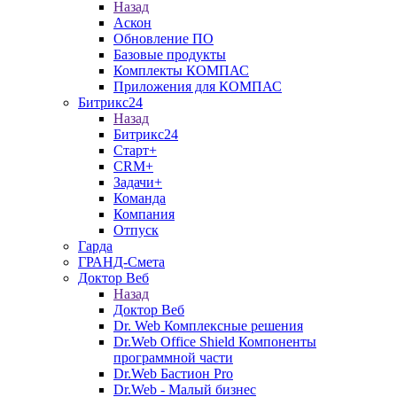
Назад
Аскон
Обновление ПО
Базовые продукты
Комплекты КОМПАС
Приложения для КОМПАС
Битрикс24
Назад
Битрикс24
Старт+
CRM+
Задачи+
Команда
Компания
Отпуск
Гарда
ГРАНД-Смета
Доктор Веб
Назад
Доктор Веб
Dr. Web Комплексные решения
Dr.Web Office Shield Компоненты
программной части
Dr.Web Бастион Pro
Dr.Web - Малый бизнес