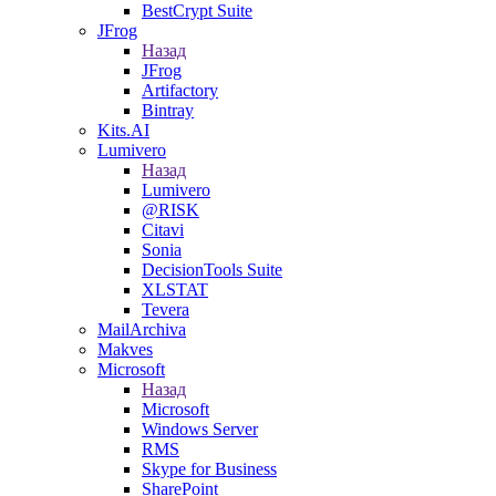
BestCrypt Suite
JFrog
Назад
JFrog
Artifactory
Bintray
Kits.AI
Lumivero
Назад
Lumivero
@RISK
Citavi
Sonia
DecisionTools Suite
XLSTAT
Tevera
MailArchiva
Makves
Microsoft
Назад
Microsoft
Windows Server
RMS
Skype for Business
SharePoint