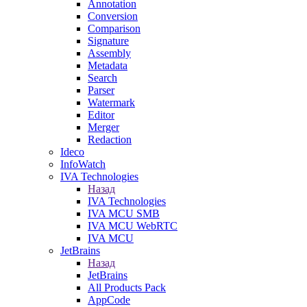
Annotation
Conversion
Comparison
Signature
Assembly
Metadata
Search
Parser
Watermark
Editor
Merger
Redaction
Ideco
InfoWatch
IVA Technologies
Назад
IVA Technologies
IVA MCU SMB
IVA MCU WebRTC
IVA MCU
JetBrains
Назад
JetBrains
All Products Pack
AppCode