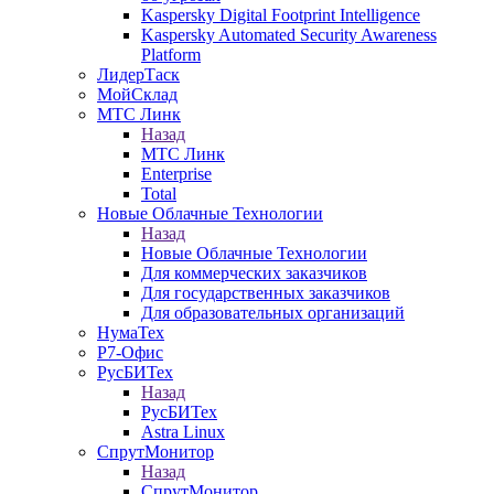
Kaspersky Digital Footprint Intelligence
Kaspersky Automated Security Awareness
Platform
ЛидерТаск
МойСклад
МТС Линк
Назад
МТС Линк
Enterprise
Total
Новые Облачные Технологии
Назад
Новые Облачные Технологии
Для коммерческих заказчиков
Для государственных заказчиков
Для образовательных организаций
НумаТех
Р7-Офис
РусБИТех
Назад
РусБИТех
Astra Linux
СпрутМонитор
Назад
СпрутМонитор