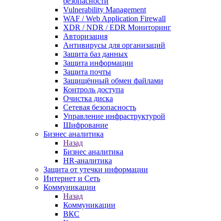
безопасности
Vulnerability Management
WAF / Web Application Firewall
XDR / NDR / EDR Мониторинг
Авторизация
Антивирусы для организаций
Защита баз данных
Защита информации
Защита почты
Защищённый обмен файлами
Контроль доступа
Очистка диска
Сетевая безопасность
Управление инфраструктурой
Шифрование
Бизнес аналитика
Назад
Бизнес аналитика
HR-аналитика
Защита от утечки информации
Интернет и Сеть
Коммуникации
Назад
Коммуникации
ВКС