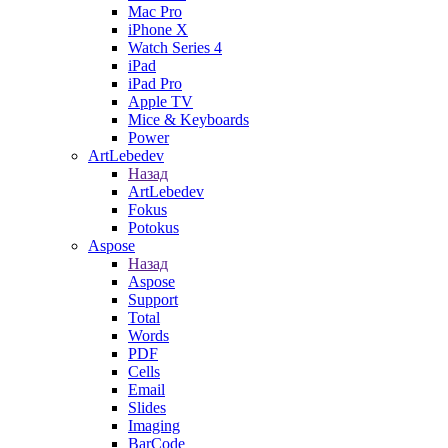
Mac Pro
iPhone X
Watch Series 4
iPad
iPad Pro
Apple TV
Mice & Keyboards
Power
ArtLebedev
Назад
ArtLebedev
Fokus
Potokus
Aspose
Назад
Aspose
Support
Total
Words
PDF
Cells
Email
Slides
Imaging
BarCode