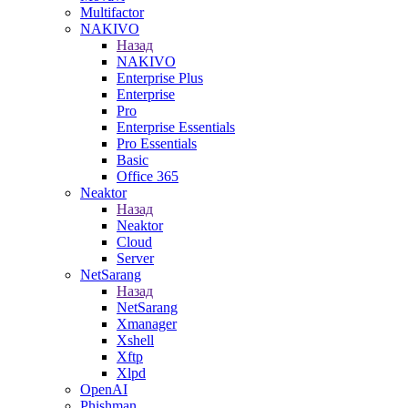
Multifactor
NAKIVO
Назад
NAKIVO
Enterprise Plus
Enterprise
Pro
Enterprise Essentials
Pro Essentials
Basic
Office 365
Neaktor
Назад
Neaktor
Cloud
Server
NetSarang
Назад
NetSarang
Xmanager
Xshell
Xftp
Xlpd
OpenAI
Phishman