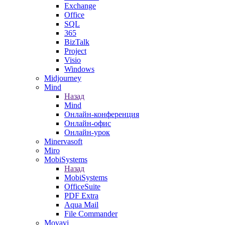
Exchange
Office
SQL
365
BizTalk
Project
Visio
Windows
Midjourney
Mind
Назад
Mind
Онлайн-конференция
Онлайн-офис
Онлайн-урок
Minervasoft
Miro
MobiSystems
Назад
MobiSystems
OfficeSuite
PDF Extra
Aqua Mail
File Commander
Movavi