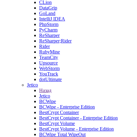
CLion
DataGrip
GoLand
IntelliJ IDEA
PhpStorm
PyCharm
ReSharper
ReSharper;Rider
Rider
RubyMine
TeamCity
Upsource
WebStorm
YouTrack
dotUltimate
Jetico
Назад
Jetico
BCWipe
BCWipe - Enterprise Edition
BestCrypt Container
BestCrypt Container - Enterprise Edition
BestCrypt Volume
BestCrypt Volume - Enterprise Edition
BCWipe Total WipeOut