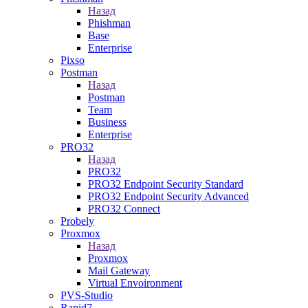
Назад
Phishman
Base
Enterprise
Pixso
Postman
Назад
Postman
Team
Business
Enterprise
PRO32
Назад
PRO32
PRO32 Endpoint Security Standard
PRO32 Endpoint Security Advanced
PRO32 Connect
Probely
Proxmox
Назад
Proxmox
Mail Gateway
Virtual Envoironment
PVS-Studio
Rapid7