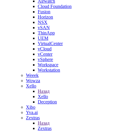
Airwatch
Cloud Foundation
Fusion
Horizon
NSX
vSAN
ThinApp
UEM
VirtualCenter
vCloud
vCenter
vSphere
Workspace
Workstation
Weeek
Wowza
Xello
Назад
Xello
Deception
Xibo
Yva.ai
Zextras
Назад
Zextras