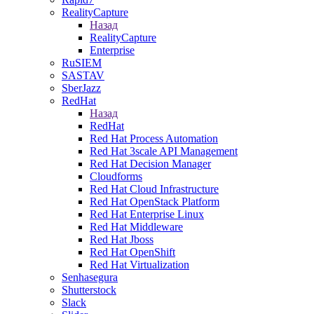
RealityCapture
Назад
RealityCapture
Enterprise
RuSIEM
SASTAV
SberJazz
RedHat
Назад
RedHat
Red Hat Process Automation
Red Hat 3scale API Management
Red Hat Decision Manager
Cloudforms
Red Hat Cloud Infrastructure
Red Hat OpenStack Platform
Red Hat Enterprise Linux
Red Hat Middleware
Red Hat Jboss
Red Hat OpenShift
Red Hat Virtualization
Senhasegura
Shutterstock
Slack