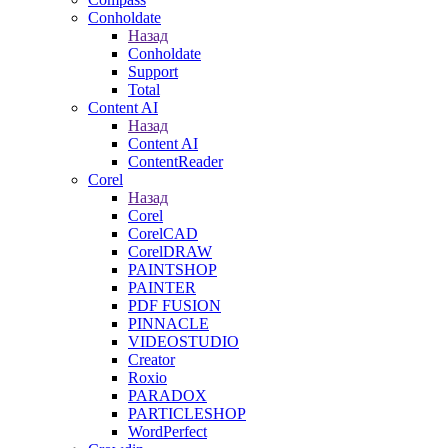
Conholdate
Назад
Conholdate
Support
Total
Content AI
Назад
Content AI
ContentReader
Corel
Назад
Corel
CorelCAD
CorelDRAW
PAINTSHOP
PAINTER
PDF FUSION
PINNACLE
VIDEOSTUDIO
Creator
Roxio
PARADOX
PARTICLESHOP
WordPerfect