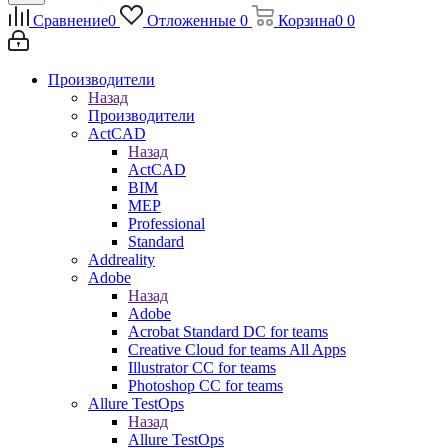
Сравнение
0
Отложенные
0
Корзина
0
0
Производители
Назад
Производители
ActCAD
Назад
ActCAD
BIM
MEP
Professional
Standard
Addreality
Adobe
Назад
Adobe
Acrobat Standard DC for teams
Creative Cloud for teams All Apps
Illustrator CC for teams
Photoshop CC for teams
Allure TestOps
Назад
Allure TestOps