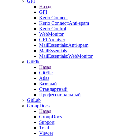
GFI
Назад
GFI
Kerio Connect
Kerio Connect;Anti-spam
Kerio Control
WebMonitor
GFI Archiver
MailEssentials;Anti-spam
MailEssentials
MailEssentials;WebMonitor
GitFlic
Назад
GitFlic
Atlas
Базовый
Стандартный
Профессиональный
GitLab
GroupDocs
Назад
GroupDocs
Support
Total
Viewer