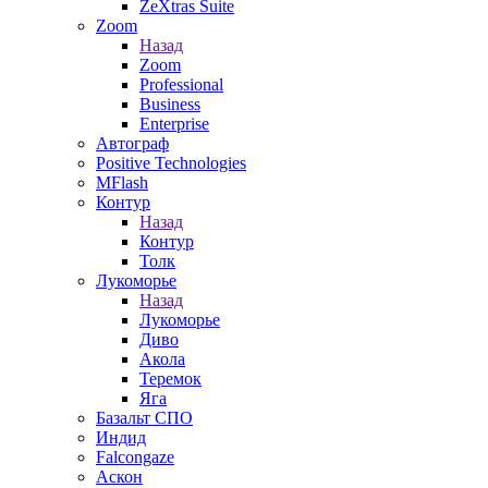
ZeXtras Suite
Zoom
Назад
Zoom
Professional
Business
Enterprise
Автограф
Positive Technologies
MFlash
Контур
Назад
Контур
Толк
Лукоморье
Назад
Лукоморье
Диво
Акола
Теремок
Яга
Базальт СПО
Индид
Falcongaze
Аскон