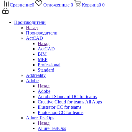
Сравнение
0
Отложенные
0
Корзина
0
0
Производители
Назад
Производители
ActCAD
Назад
ActCAD
BIM
MEP
Professional
Standard
Addreality
Adobe
Назад
Adobe
Acrobat Standard DC for teams
Creative Cloud for teams All Apps
Illustrator CC for teams
Photoshop CC for teams
Allure TestOps
Назад
Allure TestOps