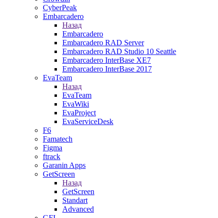
CyberPeak
Embarcadero
Назад
Embarcadero
Embarcadero RAD Server
Embarcadero RAD Studio 10 Seattle
Embarcadero InterBase XE7
Embarcadero InterBase 2017
EvaTeam
Назад
EvaTeam
EvaWiki
EvaProject
EvaServiceDesk
F6
Famatech
Figma
ftrack
Garanin Apps
GetScreen
Назад
GetScreen
Standart
Advanced
GFI