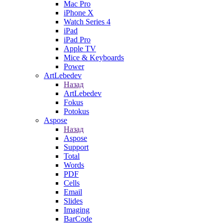
Mac Pro
iPhone X
Watch Series 4
iPad
iPad Pro
Apple TV
Mice & Keyboards
Power
ArtLebedev
Назад
ArtLebedev
Fokus
Potokus
Aspose
Назад
Aspose
Support
Total
Words
PDF
Cells
Email
Slides
Imaging
BarCode