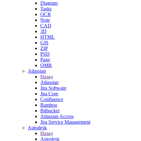
Diagram
Tasks
OCR
Note
CAD
3D
HTML
GIS
ZIP
PSD
Page
OMR
Atlassian
Назад
Atlassian
Jira Software
Jira Core
Confluence
Bamboo
Bitbucket
Atlassian Access
Jira Service Management
Autodesk
Назад
Autodesk