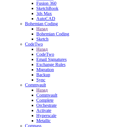
Fusion 360
SketchBook
3ds Max
AutoCAD
Bohemian Coding
Назад
Bohemian Coding
Sketch
CodeTwo
Назад
CodeTwo
Email Signatures
Exchange Rules
Migration
Backup
Sync
Commvault
Назад
Commvault
Complete
Orchestrate
Activate
Hyperscale
Metallic
Compass