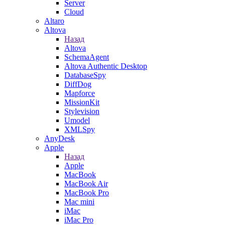
Server
Cloud
Altaro
Altova
Назад
Altova
SchemaAgent
Altova Authentic Desktop
DatabaseSpy
DiffDog
Mapforce
MissionKit
Stylevision
Umodel
XMLSpy
AnyDesk
Apple
Назад
Apple
MacBook
MacBook Air
MacBook Pro
Mac mini
iMac
iMac Pro