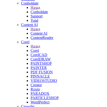
Conholdate
Назад
Conholdate
Support
Total
Content AI
Назад
Content AI
ContentReader
Corel
Назад
Corel
CorelCAD
CorelDRAW
PAINTSHOP
PAINTER
PDF FUSION
PINNACLE
VIDEOSTUDIO
Creator
Roxio
PARADOX
PARTICLESHOP
WordPerfect
Crowdin