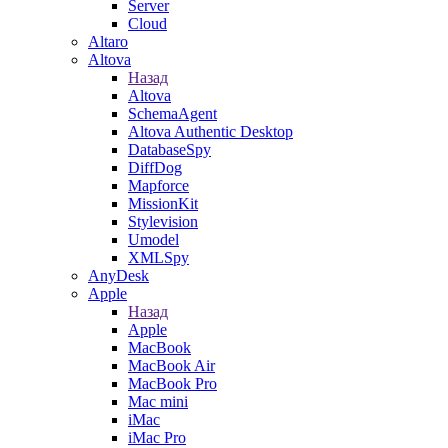
Server
Cloud
Altaro
Altova
Назад
Altova
SchemaAgent
Altova Authentic Desktop
DatabaseSpy
DiffDog
Mapforce
MissionKit
Stylevision
Umodel
XMLSpy
AnyDesk
Apple
Назад
Apple
MacBook
MacBook Air
MacBook Pro
Mac mini
iMac
iMac Pro