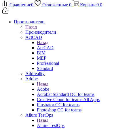
Сравнение
0
Отложенные
0
Корзина
0
0
Производители
Назад
Производители
ActCAD
Назад
ActCAD
BIM
MEP
Professional
Standard
Addreality
Adobe
Назад
Adobe
Acrobat Standard DC for teams
Creative Cloud for teams All Apps
Illustrator CC for teams
Photoshop CC for teams
Allure TestOps
Назад
Allure TestOps