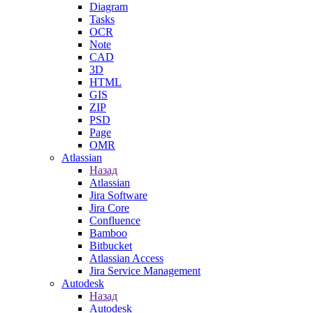
Diagram
Tasks
OCR
Note
CAD
3D
HTML
GIS
ZIP
PSD
Page
OMR
Atlassian
Назад
Atlassian
Jira Software
Jira Core
Confluence
Bamboo
Bitbucket
Atlassian Access
Jira Service Management
Autodesk
Назад
Autodesk