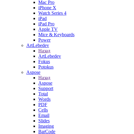
Mac Pro
iPhone X
Watch Series 4
iPad
iPad Pro
Apple TV
Mice & Keyboards
Power
ArtLebedev
Назад
ArtLebedev
Fokus
Potokus
Aspose
Назад
Aspose
Support
Total
Words
PDF
Cells
Email
Slides
Imaging
BarCode