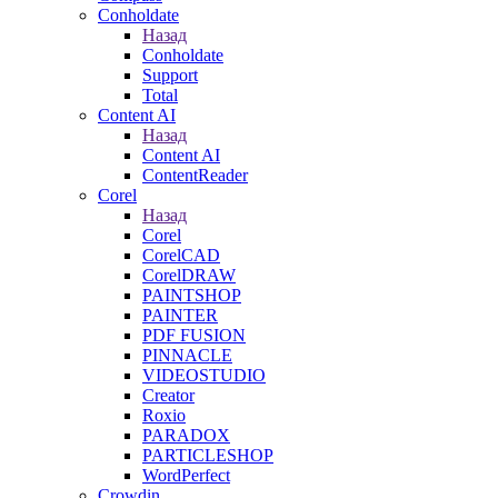
Conholdate
Назад
Conholdate
Support
Total
Content AI
Назад
Content AI
ContentReader
Corel
Назад
Corel
CorelCAD
CorelDRAW
PAINTSHOP
PAINTER
PDF FUSION
PINNACLE
VIDEOSTUDIO
Creator
Roxio
PARADOX
PARTICLESHOP
WordPerfect
Crowdin