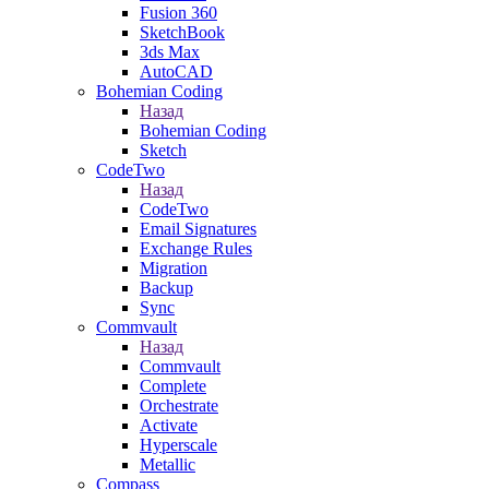
Fusion 360
SketchBook
3ds Max
AutoCAD
Bohemian Coding
Назад
Bohemian Coding
Sketch
CodeTwo
Назад
CodeTwo
Email Signatures
Exchange Rules
Migration
Backup
Sync
Commvault
Назад
Commvault
Complete
Orchestrate
Activate
Hyperscale
Metallic
Compass