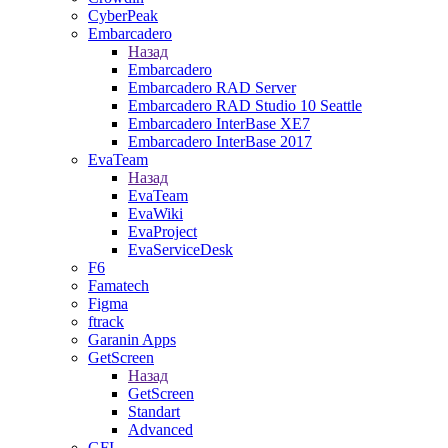
CyberPeak
Embarcadero
Назад
Embarcadero
Embarcadero RAD Server
Embarcadero RAD Studio 10 Seattle
Embarcadero InterBase XE7
Embarcadero InterBase 2017
EvaTeam
Назад
EvaTeam
EvaWiki
EvaProject
EvaServiceDesk
F6
Famatech
Figma
ftrack
Garanin Apps
GetScreen
Назад
GetScreen
Standart
Advanced
GFI