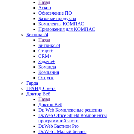
Назад
Аскон
Обновление ПО
Базовые продукты
Комплекты КОМПАС
Приложения для КОМПАС
Битрикс24
Назад
Битрикс24
Старт+
CRM+
Задачи+
Команда
Компания
Отпуск
Гарда
ГРАНД-Смета
Доктор Веб
Назад
Доктор Веб
Dr. Web Комплексные решения
Dr.Web Office Shield Компоненты
программной части
Dr.Web Бастион Pro
Dr.Web - Малый бизнес