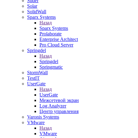
Slider
Solar
SolidWall
Sparx Systems
Назад
Sparx Systems
Prolaborate
Enterprise Architect
Pro Cloud Server
Springdel
Назад
Springdel
Springmatic
StormWall
TestIT
UserGate
Назад
UserGate
Межсетевой экран
Log Analyzer
Центр управления
Varonis Systems
VMware
Назад
VMware