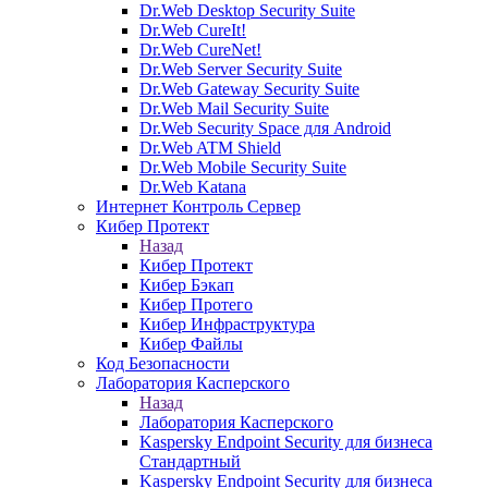
Dr.Web Desktop Security Suite
Dr.Web CureIt!
Dr.Web CureNet!
Dr.Web Server Security Suite
Dr.Web Gateway Security Suite
Dr.Web Mail Security Suite
Dr.Web Security Space для Android
Dr.Web ATM Shield
Dr.Web Mobile Security Suite
Dr.Web Katana
Интернет Контроль Сервер
Кибер Протект
Назад
Кибер Протект
Кибер Бэкап
Кибер Протего
Кибер Инфраструктура
Кибер Файлы
Код Безопасности
Лаборатория Касперского
Назад
Лаборатория Касперского
Kaspersky Endpoint Security для бизнеса
Стандартный
Kaspersky Endpoint Security для бизнеса