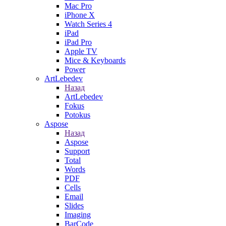
Mac Pro
iPhone X
Watch Series 4
iPad
iPad Pro
Apple TV
Mice & Keyboards
Power
ArtLebedev
Назад
ArtLebedev
Fokus
Potokus
Aspose
Назад
Aspose
Support
Total
Words
PDF
Cells
Email
Slides
Imaging
BarCode