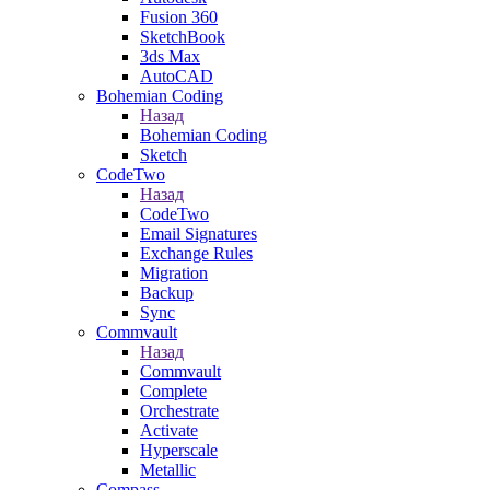
Fusion 360
SketchBook
3ds Max
AutoCAD
Bohemian Coding
Назад
Bohemian Coding
Sketch
CodeTwo
Назад
CodeTwo
Email Signatures
Exchange Rules
Migration
Backup
Sync
Commvault
Назад
Commvault
Complete
Orchestrate
Activate
Hyperscale
Metallic
Compass