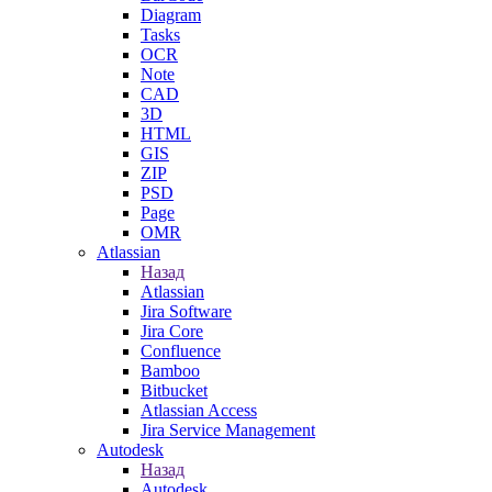
Diagram
Tasks
OCR
Note
CAD
3D
HTML
GIS
ZIP
PSD
Page
OMR
Atlassian
Назад
Atlassian
Jira Software
Jira Core
Confluence
Bamboo
Bitbucket
Atlassian Access
Jira Service Management
Autodesk
Назад
Autodesk