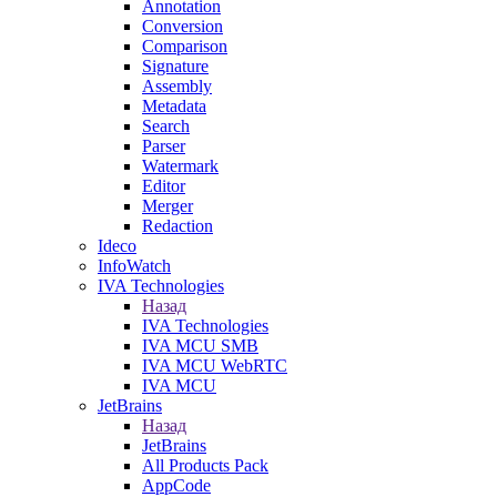
Annotation
Conversion
Comparison
Signature
Assembly
Metadata
Search
Parser
Watermark
Editor
Merger
Redaction
Ideco
InfoWatch
IVA Technologies
Назад
IVA Technologies
IVA MCU SMB
IVA MCU WebRTC
IVA MCU
JetBrains
Назад
JetBrains
All Products Pack
AppCode