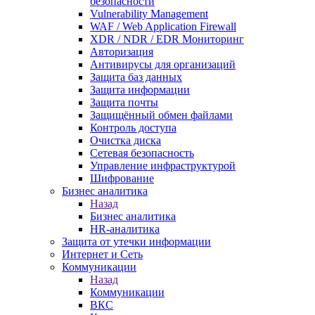
безопасности
Vulnerability Management
WAF / Web Application Firewall
XDR / NDR / EDR Мониторинг
Авторизация
Антивирусы для организаций
Защита баз данных
Защита информации
Защита почты
Защищённый обмен файлами
Контроль доступа
Очистка диска
Сетевая безопасность
Управление инфраструктурой
Шифрование
Бизнес аналитика
Назад
Бизнес аналитика
HR-аналитика
Защита от утечки информации
Интернет и Сеть
Коммуникации
Назад
Коммуникации
ВКС