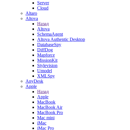
Server
Cloud
Altaro
Altova
Назад
Altova
SchemaAgent
Altova Authentic Desktop
DatabaseSpy
DiffDog
Mapforce
MissionKit
Stylevision
Umodel
XMLSpy
AnyDesk
Apple
Назад
Apple
MacBook
MacBook Air
MacBook Pro
Mac mini
iMac
iMac Pro