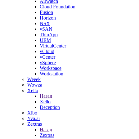
Airwatch
Cloud Foundation
Fusion
Horizon
NSX
vSAN
ThinApp
UEM
VirtualCenter
vCloud
vCenter
vSphere
Workspace
Workstation
Weeek
Wowza
Xello
Назад
Xello
Deception
Xibo
Yva.ai
Zextras
Назад
Zextras