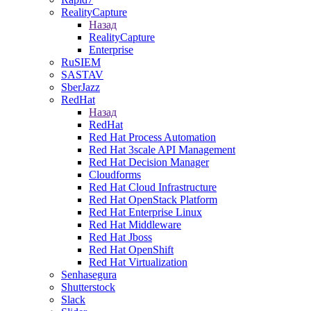
RealityCapture
Назад
RealityCapture
Enterprise
RuSIEM
SASTAV
SberJazz
RedHat
Назад
RedHat
Red Hat Process Automation
Red Hat 3scale API Management
Red Hat Decision Manager
Cloudforms
Red Hat Cloud Infrastructure
Red Hat OpenStack Platform
Red Hat Enterprise Linux
Red Hat Middleware
Red Hat Jboss
Red Hat OpenShift
Red Hat Virtualization
Senhasegura
Shutterstock
Slack