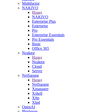
Multifactor
NAKIVO
Назад
NAKIVO
Enterprise Plus
Enterprise
Pro
Enterprise Essentials
Pro Essentials
Basic
Office 365
Neaktor
Назад
Neaktor
Cloud
Server
NetSarang
Назад
NetSarang
Xmanager
Xshell
Xftp
Xlpd
OpenAI
Phishman