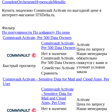
Complete
Orchestrate
Hyperscale
Metallic
Купить лицензию Commvault Activate по выгодной цене в
интернет-магазине ITSDelta.ru.
Фильтр
По популярности
По алфавиту
По цене
Commvault Activate, Per 500 Data Owners
Commvault Activate,
Activate
Per 500 Data Owners
Цена по запросу
Нет в наличии
Наши менеджеры
Commvault Activate,
обязательно
Per 500 Data Owners
свяжутся с вами и
Быстрый просмотр
уточнят условия
Семейство
Activate
заказа
Сравнить
Commvault Activate - Sensitive Data for Mail and Cloud Apps, Per
User
Commvault Activate
- Sensitive Data for
Mail and Cloud
Activate
Apps, Per User
Цена по запросу
Нет в наличии
Наши менеджеры