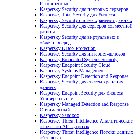
Расширенный
Kaspersky Security для почтовых серверов
Kaspersky Total Security для бизнеса
Kaspersky Security систем хранения данных
Kaspersky Security для серверов совместной
работы
Kaspersky Security для виртуальных и
облачных сред
Kaspersky DDoS Protection
Kaspersky Security для интернет-шлюзов
Kaspersky Embedded Systems Security
Kaspersky Endpoint Security Cloud
Kaspersky Systems Management
Kaspersky Endpoint Detection and Response
Kaspersky Security для систем хранения
данных
Kaspersky Endpoint Security для бизнеса
Универсальный
Kaspersky Managed Detection and Response
Оптимальный
Kaspersky Sandbox
Kaspersky Threat Intelligence Аналитические
отчеты об АРТ-угрозах
Kaspersky Threat Intelligence Потоки данных
об угрозах