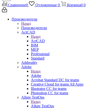
Сравнение
0
Отложенные
0
Корзина
0
0
Производители
Назад
Производители
ActCAD
Назад
ActCAD
BIM
MEP
Professional
Standard
Addreality
Adobe
Назад
Adobe
Acrobat Standard DC for teams
Creative Cloud for teams All Apps
Illustrator CC for teams
Photoshop CC for teams
Allure TestOps
Назад
Allure TestOps