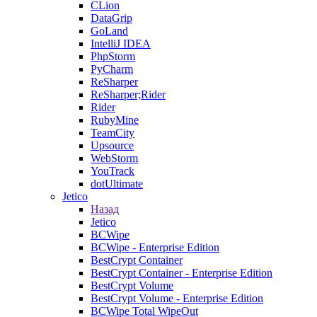
CLion
DataGrip
GoLand
IntelliJ IDEA
PhpStorm
PyCharm
ReSharper
ReSharper;Rider
Rider
RubyMine
TeamCity
Upsource
WebStorm
YouTrack
dotUltimate
Jetico
Назад
Jetico
BCWipe
BCWipe - Enterprise Edition
BestCrypt Container
BestCrypt Container - Enterprise Edition
BestCrypt Volume
BestCrypt Volume - Enterprise Edition
BCWipe Total WipeOut