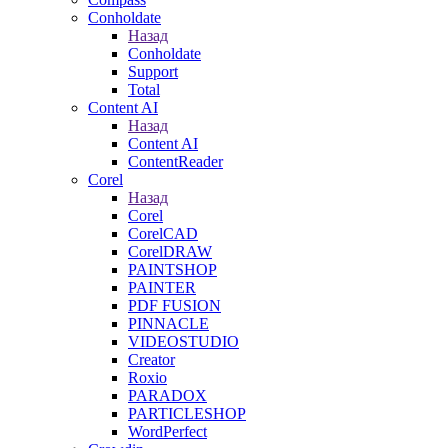
Conholdate
Назад
Conholdate
Support
Total
Content AI
Назад
Content AI
ContentReader
Corel
Назад
Corel
CorelCAD
CorelDRAW
PAINTSHOP
PAINTER
PDF FUSION
PINNACLE
VIDEOSTUDIO
Creator
Roxio
PARADOX
PARTICLESHOP
WordPerfect