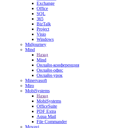
Exchange
Office
SQL
365
BizTalk
Project
Visio
Windows
Midjourney
Mind
Назад
Mind
Онлайн-конференция
Онлайн-офис
Онлайн-урок
Minervasoft
Miro
MobiSystems
Назад
MobiSystems
OfficeSuite
PDF Extra
Aqua Mail
File Commander
Movavi