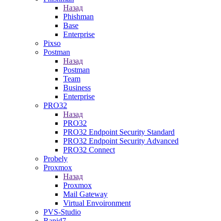
Назад
Phishman
Base
Enterprise
Pixso
Postman
Назад
Postman
Team
Business
Enterprise
PRO32
Назад
PRO32
PRO32 Endpoint Security Standard
PRO32 Endpoint Security Advanced
PRO32 Connect
Probely
Proxmox
Назад
Proxmox
Mail Gateway
Virtual Envoironment
PVS-Studio
Rapid7