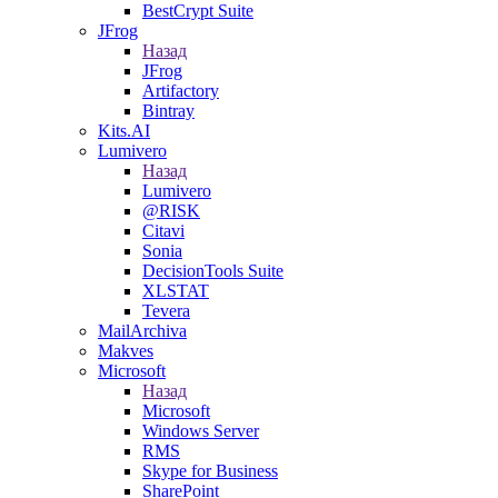
BestCrypt Suite
JFrog
Назад
JFrog
Artifactory
Bintray
Kits.AI
Lumivero
Назад
Lumivero
@RISK
Citavi
Sonia
DecisionTools Suite
XLSTAT
Tevera
MailArchiva
Makves
Microsoft
Назад
Microsoft
Windows Server
RMS
Skype for Business
SharePoint