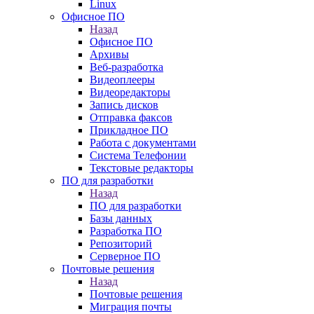
Linux
Офисное ПО
Назад
Офисное ПО
Архивы
Веб-разработка
Видеоплееры
Видеоредакторы
Запись дисков
Отправка факсов
Прикладное ПО
Работа с документами
Система Телефонии
Текстовые редакторы
ПО для разработки
Назад
ПО для разработки
Базы данных
Разработка ПО
Репозиторий
Серверное ПО
Почтовые решения
Назад
Почтовые решения
Миграция почты