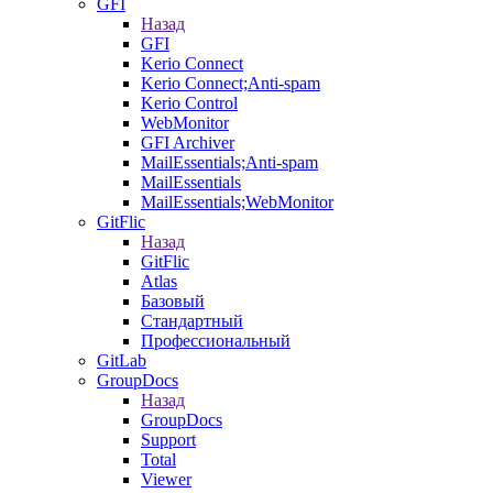
GFI
Назад
GFI
Kerio Connect
Kerio Connect;Anti-spam
Kerio Control
WebMonitor
GFI Archiver
MailEssentials;Anti-spam
MailEssentials
MailEssentials;WebMonitor
GitFlic
Назад
GitFlic
Atlas
Базовый
Стандартный
Профессиональный
GitLab
GroupDocs
Назад
GroupDocs
Support
Total
Viewer