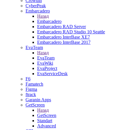
Crowdin
CyberPeak
Embarcadero
Назад
Embarcadero
Embarcadero RAD Server
Embarcadero RAD Studio 10 Seattle
Embarcadero InterBase XE7
Embarcadero InterBase 2017
EvaTeam
Назад
EvaTeam
EvaWiki
EvaProject
EvaServiceDesk
F6
Famatech
Figma
ftrack
Garanin Apps
GetScreen
Назад
GetScreen
Standart
Advanced