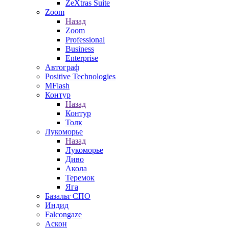
ZeXtras Suite
Zoom
Назад
Zoom
Professional
Business
Enterprise
Автограф
Positive Technologies
MFlash
Контур
Назад
Контур
Толк
Лукоморье
Назад
Лукоморье
Диво
Акола
Теремок
Яга
Базальт СПО
Индид
Falcongaze
Аскон