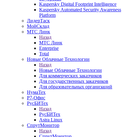
Kaspersky Digital Footprint Intelligence
Kaspersky Automated Security Awareness
Platform
ЛидерТаск
МойСклад
МТС Линк
Назад
МТС Линк
Enterprise
Total
Новые Облачные Технологии
Назад
Новые Облачные Технологии
Для коммерческих заказчиков
Для государственных заказчиков
Для образовательных организаций
НумаТех
Р7-Офис
РусБИТех
Назад
РусБИТех
Astra Linux
СпрутМонитор
Назад
СпрутМонитор