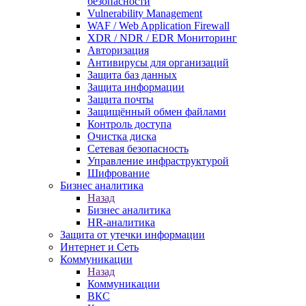
безопасности
Vulnerability Management
WAF / Web Application Firewall
XDR / NDR / EDR Мониторинг
Авторизация
Антивирусы для организаций
Защита баз данных
Защита информации
Защита почты
Защищённый обмен файлами
Контроль доступа
Очистка диска
Сетевая безопасность
Управление инфраструктурой
Шифрование
Бизнес аналитика
Назад
Бизнес аналитика
HR-аналитика
Защита от утечки информации
Интернет и Сеть
Коммуникации
Назад
Коммуникации
ВКС