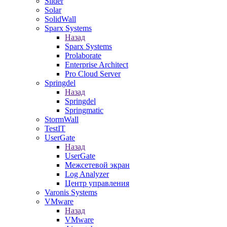
Slider
Solar
SolidWall
Sparx Systems
Назад
Sparx Systems
Prolaborate
Enterprise Architect
Pro Cloud Server
Springdel
Назад
Springdel
Springmatic
StormWall
TestIT
UserGate
Назад
UserGate
Межсетевой экран
Log Analyzer
Центр управления
Varonis Systems
VMware
Назад
VMware