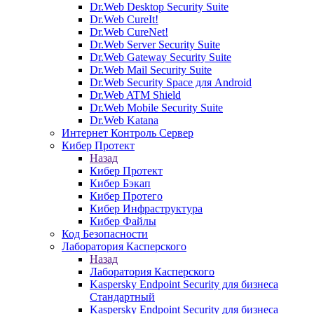
Dr.Web Desktop Security Suite
Dr.Web CureIt!
Dr.Web CureNet!
Dr.Web Server Security Suite
Dr.Web Gateway Security Suite
Dr.Web Mail Security Suite
Dr.Web Security Space для Android
Dr.Web ATM Shield
Dr.Web Mobile Security Suite
Dr.Web Katana
Интернет Контроль Сервер
Кибер Протект
Назад
Кибер Протект
Кибер Бэкап
Кибер Протего
Кибер Инфраструктура
Кибер Файлы
Код Безопасности
Лаборатория Касперского
Назад
Лаборатория Касперского
Kaspersky Endpoint Security для бизнеса
Стандартный
Kaspersky Endpoint Security для бизнеса