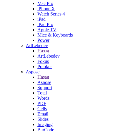
Mac Pro
iPhone X
Watch Series 4
iPad
iPad Pro
Apple TV
Mice & Keyboards
Power
ArtLebedev
Назад
ArtLebedev
Fokus
Potokus
Aspose
Назад
Aspose
Support
Total
Words
PDF
Cells
Email
Slides
Imaging
BarCode