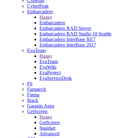
Crowdin
CyberPeak
Embarcadero
Назад
Embarcadero
Embarcadero RAD Server
Embarcadero RAD Studio 10 Seattle
Embarcadero InterBase XE7
Embarcadero InterBase 2017
EvaTeam
Назад
EvaTeam
EvaWiki
EvaProject
EvaServiceDesk
F6
Famatech
Figma
ftrack
Garanin Apps
GetScreen
Назад
GetScreen
Standart
Advanced