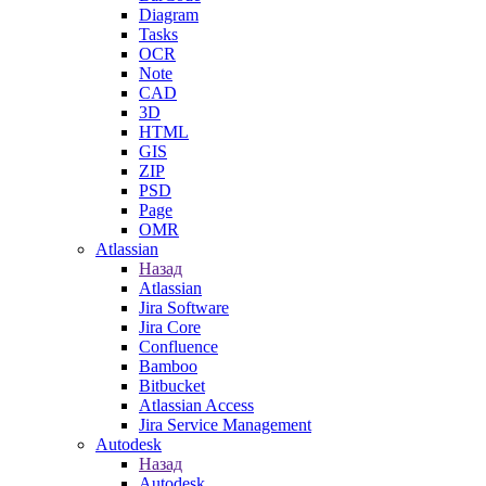
Diagram
Tasks
OCR
Note
CAD
3D
HTML
GIS
ZIP
PSD
Page
OMR
Atlassian
Назад
Atlassian
Jira Software
Jira Core
Confluence
Bamboo
Bitbucket
Atlassian Access
Jira Service Management
Autodesk
Назад
Autodesk