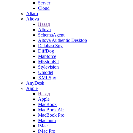
Server
Cloud
Altaro
Altova
Назад
Altova
SchemaAgent
Altova Authentic Desktop
DatabaseSpy
DiffDog
Mapforce
MissionKit
Stylevision
Umodel
XMLSpy
AnyDesk
Apple
Назад
Apple
MacBook
MacBook Air
MacBook Pro
Mac mini
iMac
iMac Pro