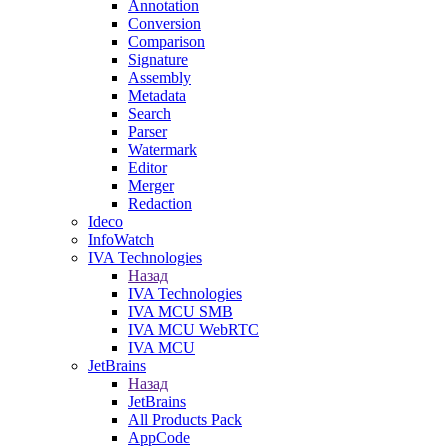
Annotation
Conversion
Comparison
Signature
Assembly
Metadata
Search
Parser
Watermark
Editor
Merger
Redaction
Ideco
InfoWatch
IVA Technologies
Назад
IVA Technologies
IVA MCU SMB
IVA MCU WebRTC
IVA MCU
JetBrains
Назад
JetBrains
All Products Pack
AppCode