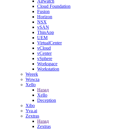
Airwatch
Cloud Foundation
Fusion
Horizon
NSX
vSAN
ThinApp
UEM
VirtualCenter
vCloud
vCenter
vSphere
Workspace
Workstation
Weeek
Wowza
Xello
Назад
Xello
Deception
Xibo
Yva.ai
Zextras
Назад
Zextras