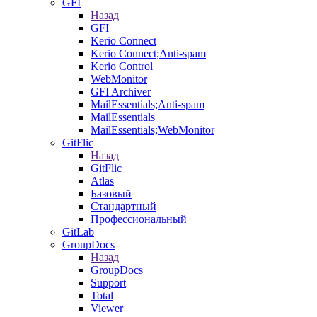
GFI
Назад
GFI
Kerio Connect
Kerio Connect;Anti-spam
Kerio Control
WebMonitor
GFI Archiver
MailEssentials;Anti-spam
MailEssentials
MailEssentials;WebMonitor
GitFlic
Назад
GitFlic
Atlas
Базовый
Стандартный
Профессиональный
GitLab
GroupDocs
Назад
GroupDocs
Support
Total
Viewer