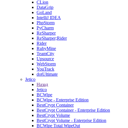
CLion
DataGrip
GoLand
IntelliJ IDEA
PhpStorm
PyCharm
ReSharper
ReSharper;Rider
Rider
RubyMine
TeamCity
Upsource
WebStorm
YouTrack
dotUltimate
Jetico
Назад
Jetico
BCWipe
BCWipe - Enterprise Edition
BestCrypt Container
BestCrypt Container - Enterprise Edition
BestCrypt Volume
BestCrypt Volume - Enterprise Edition
BCWipe Total WipeOut