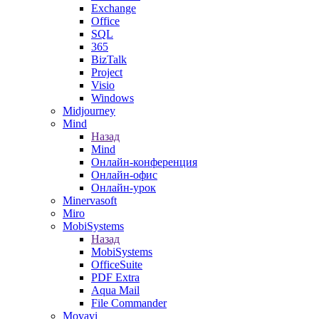
Exchange
Office
SQL
365
BizTalk
Project
Visio
Windows
Midjourney
Mind
Назад
Mind
Онлайн-конференция
Онлайн-офис
Онлайн-урок
Minervasoft
Miro
MobiSystems
Назад
MobiSystems
OfficeSuite
PDF Extra
Aqua Mail
File Commander
Movavi