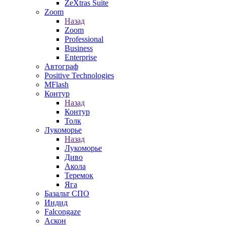
ZeXtras Suite
Zoom
Назад
Zoom
Professional
Business
Enterprise
Автограф
Positive Technologies
MFlash
Контур
Назад
Контур
Толк
Лукоморье
Назад
Лукоморье
Диво
Акола
Теремок
Яга
Базальт СПО
Индид
Falcongaze
Аскон