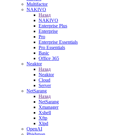
Multifactor
NAKIVO
Назад
NAKIVO
Enterprise Plus
Enterprise
Pro
Enterprise Essentials
Pro Essentials
Basic
Office 365
Neaktor
Назад
Neaktor
Cloud
Server
NetSarang
Назад
NetSarang
Xmanager
Xshell
Xftp
Xlpd
OpenAI
Phishman