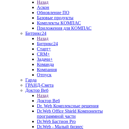
Назад
Аскон
Обновление ПО
Базовые продукты
Комплекты КОМПАС
Приложения для КОМПАС
Битрикс24
Назад
Битрикс24
Старт+
CRM+
Задачи+
Команда
Компания
Отпуск
Гарда
ГРАНД-Смета
Доктор Веб
Назад
Доктор Веб
Dr. Web Комплексные решения
Dr.Web Office Shield Компоненты
программной части
Dr.Web Бастион Pro
Dr.Web - Малый бизнес