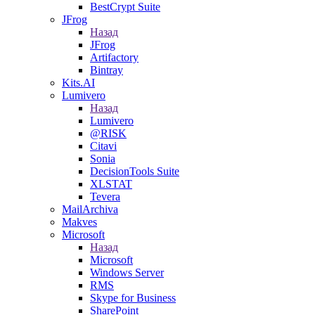
BestCrypt Suite
JFrog
Назад
JFrog
Artifactory
Bintray
Kits.AI
Lumivero
Назад
Lumivero
@RISK
Citavi
Sonia
DecisionTools Suite
XLSTAT
Tevera
MailArchiva
Makves
Microsoft
Назад
Microsoft
Windows Server
RMS
Skype for Business
SharePoint