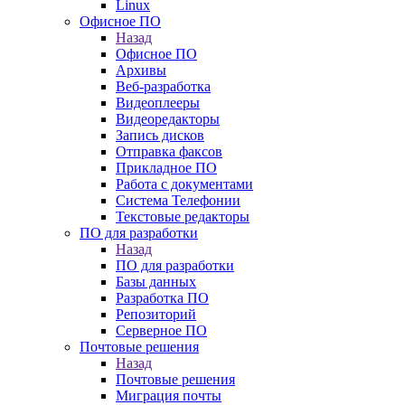
Linux
Офисное ПО
Назад
Офисное ПО
Архивы
Веб-разработка
Видеоплееры
Видеоредакторы
Запись дисков
Отправка факсов
Прикладное ПО
Работа с документами
Система Телефонии
Текстовые редакторы
ПО для разработки
Назад
ПО для разработки
Базы данных
Разработка ПО
Репозиторий
Серверное ПО
Почтовые решения
Назад
Почтовые решения
Миграция почты