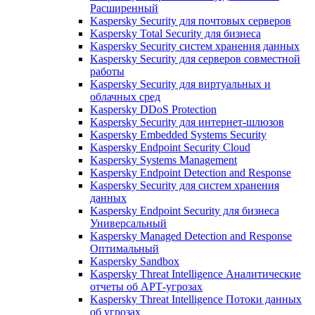
Расширенный
Kaspersky Security для почтовых серверов
Kaspersky Total Security для бизнеса
Kaspersky Security систем хранения данных
Kaspersky Security для серверов совместной
работы
Kaspersky Security для виртуальных и
облачных сред
Kaspersky DDoS Protection
Kaspersky Security для интернет-шлюзов
Kaspersky Embedded Systems Security
Kaspersky Endpoint Security Cloud
Kaspersky Systems Management
Kaspersky Endpoint Detection and Response
Kaspersky Security для систем хранения
данных
Kaspersky Endpoint Security для бизнеса
Универсальный
Kaspersky Managed Detection and Response
Оптимальный
Kaspersky Sandbox
Kaspersky Threat Intelligence Аналитические
отчеты об АРТ-угрозах
Kaspersky Threat Intelligence Потоки данных
об угрозах