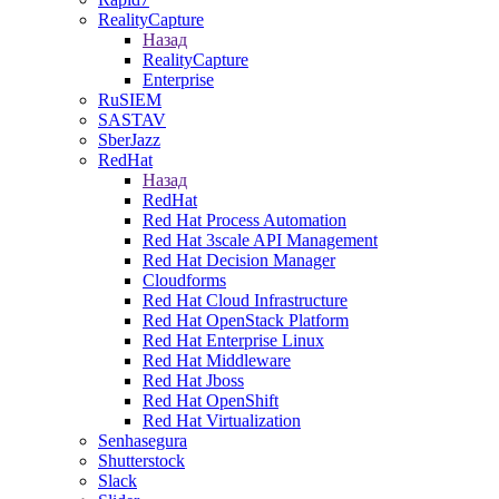
RealityCapture
Назад
RealityCapture
Enterprise
RuSIEM
SASTAV
SberJazz
RedHat
Назад
RedHat
Red Hat Process Automation
Red Hat 3scale API Management
Red Hat Decision Manager
Cloudforms
Red Hat Cloud Infrastructure
Red Hat OpenStack Platform
Red Hat Enterprise Linux
Red Hat Middleware
Red Hat Jboss
Red Hat OpenShift
Red Hat Virtualization
Senhasegura
Shutterstock
Slack