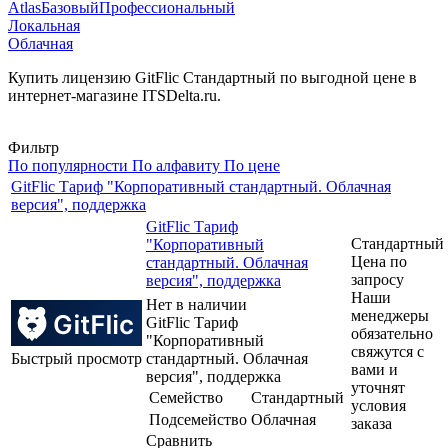
Atlas
Базовый
Профессиональный
Локальная
Облачная
Купить лицензию GitFlic Стандартный по выгодной цене в
интернет-магазине ITSDelta.ru.
Фильтр
По популярности
По алфавиту
По цене
GitFlic Тариф "Корпоративный стандартный. Облачная
версия", поддержка
GitFlic Тариф
Стандартный
"Корпоративный
Цена по
стандартный. Облачная
запросу
версия", поддержка
Наши
Нет в наличии
менеджеры
GitFlic Тариф
обязательно
"Корпоративный
свяжутся с
Быстрый просмотр
стандартный. Облачная
вами и
версия", поддержка
уточнят
Семейство
Стандартный
условия
Подсемейство
Облачная
заказа
Сравнить