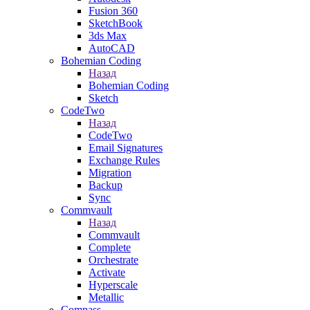
Fusion 360
SketchBook
3ds Max
AutoCAD
Bohemian Coding
Назад
Bohemian Coding
Sketch
CodeTwo
Назад
CodeTwo
Email Signatures
Exchange Rules
Migration
Backup
Sync
Commvault
Назад
Commvault
Complete
Orchestrate
Activate
Hyperscale
Metallic
Compass