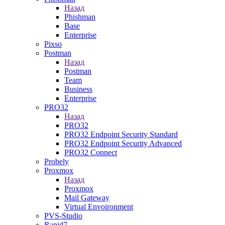
Назад
Phishman
Base
Enterprise
Pixso
Postman
Назад
Postman
Team
Business
Enterprise
PRO32
Назад
PRO32
PRO32 Endpoint Security Standard
PRO32 Endpoint Security Advanced
PRO32 Connect
Probely
Proxmox
Назад
Proxmox
Mail Gateway
Virtual Envoironment
PVS-Studio
Rapid7