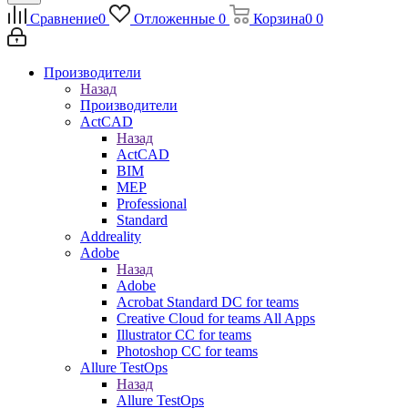
Сравнение
0
Отложенные
0
Корзина
0
0
Производители
Назад
Производители
ActCAD
Назад
ActCAD
BIM
MEP
Professional
Standard
Addreality
Adobe
Назад
Adobe
Acrobat Standard DC for teams
Creative Cloud for teams All Apps
Illustrator CC for teams
Photoshop CC for teams
Allure TestOps
Назад
Allure TestOps