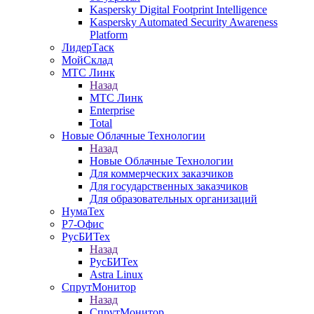
Kaspersky Digital Footprint Intelligence
Kaspersky Automated Security Awareness
Platform
ЛидерТаск
МойСклад
МТС Линк
Назад
МТС Линк
Enterprise
Total
Новые Облачные Технологии
Назад
Новые Облачные Технологии
Для коммерческих заказчиков
Для государственных заказчиков
Для образовательных организаций
НумаТех
Р7-Офис
РусБИТех
Назад
РусБИТех
Astra Linux
СпрутМонитор
Назад
СпрутМонитор