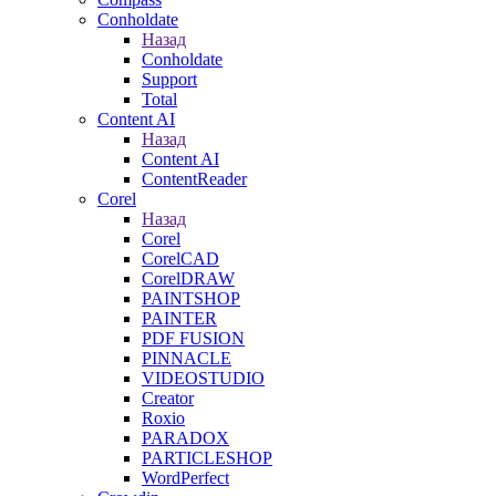
Conholdate
Назад
Conholdate
Support
Total
Content AI
Назад
Content AI
ContentReader
Corel
Назад
Corel
CorelCAD
CorelDRAW
PAINTSHOP
PAINTER
PDF FUSION
PINNACLE
VIDEOSTUDIO
Creator
Roxio
PARADOX
PARTICLESHOP
WordPerfect