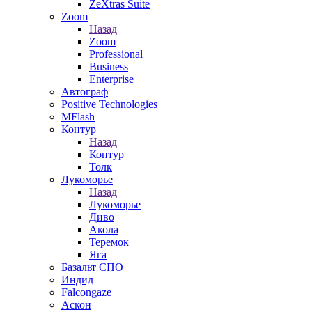
ZeXtras Suite
Zoom
Назад
Zoom
Professional
Business
Enterprise
Автограф
Positive Technologies
MFlash
Контур
Назад
Контур
Толк
Лукоморье
Назад
Лукоморье
Диво
Акола
Теремок
Яга
Базальт СПО
Индид
Falcongaze
Аскон