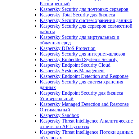
Расширенный
Kaspersky Security для почтовых серверов
Kaspersky Total Security для бизнеса
Kaspersky Security систем хранения данных
Kaspersky Security для серверов совместной
работы
Kaspersky Security для виртуальных и
облачных сред
Kaspersky DDoS Protection
Kaspersky Security для интернет-шлюзов
Kaspersky Embedded Systems Security
Kaspersky Endpoint Security Cloud
Kaspersky Systems Management
Kaspersky Endpoint Detection and Response
Kaspersky Security для систем хранения
данных
Kaspersky Endpoint Security для бизнеса
Универсальный
Kaspersky Managed Detection and Response
Оптимальный
Kaspersky Sandbox
Kaspersky Threat Intelligence Аналитические
отчеты об АРТ-угрозах
Kaspersky Threat Intelligence Потоки данных
об угрозах