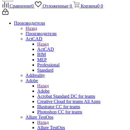
Сравнение
0
Отложенные
0
Корзина
0
0
Производители
Назад
Производители
ActCAD
Назад
ActCAD
BIM
MEP
Professional
Standard
Addreality
Adobe
Назад
Adobe
Acrobat Standard DC for teams
Creative Cloud for teams All Apps
Illustrator CC for teams
Photoshop CC for teams
Allure TestOps
Назад
Allure TestOps