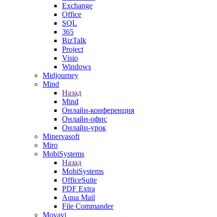
Exchange
Office
SQL
365
BizTalk
Project
Visio
Windows
Midjourney
Mind
Назад
Mind
Онлайн-конференция
Онлайн-офис
Онлайн-урок
Minervasoft
Miro
MobiSystems
Назад
MobiSystems
OfficeSuite
PDF Extra
Aqua Mail
File Commander
Movavi