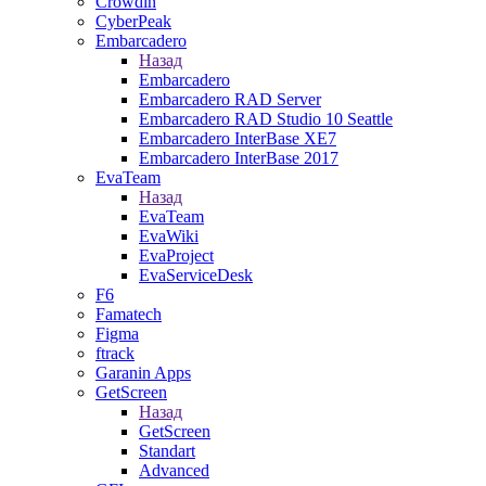
Crowdin
CyberPeak
Embarcadero
Назад
Embarcadero
Embarcadero RAD Server
Embarcadero RAD Studio 10 Seattle
Embarcadero InterBase XE7
Embarcadero InterBase 2017
EvaTeam
Назад
EvaTeam
EvaWiki
EvaProject
EvaServiceDesk
F6
Famatech
Figma
ftrack
Garanin Apps
GetScreen
Назад
GetScreen
Standart
Advanced