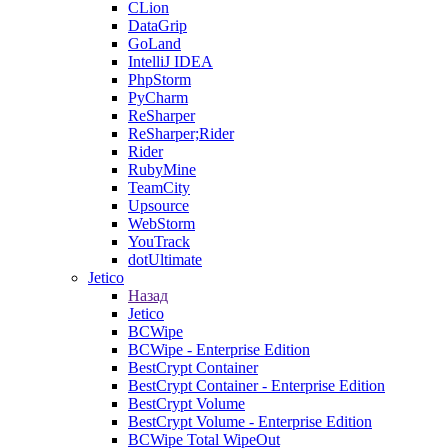
CLion
DataGrip
GoLand
IntelliJ IDEA
PhpStorm
PyCharm
ReSharper
ReSharper;Rider
Rider
RubyMine
TeamCity
Upsource
WebStorm
YouTrack
dotUltimate
Jetico
Назад
Jetico
BCWipe
BCWipe - Enterprise Edition
BestCrypt Container
BestCrypt Container - Enterprise Edition
BestCrypt Volume
BestCrypt Volume - Enterprise Edition
BCWipe Total WipeOut