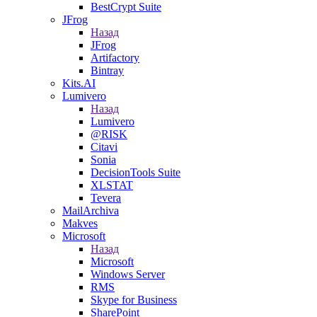
BestCrypt Suite
JFrog
Назад
JFrog
Artifactory
Bintray
Kits.AI
Lumivero
Назад
Lumivero
@RISK
Citavi
Sonia
DecisionTools Suite
XLSTAT
Tevera
MailArchiva
Makves
Microsoft
Назад
Microsoft
Windows Server
RMS
Skype for Business
SharePoint