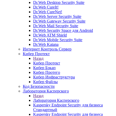
Dr.Web Desktop Security Suite
Dr.Web CureIt!
Dr.Web CureNet!
Dr.Web Server Security Suite
Dr.Web Gateway Security Suite
Dr.Web Mail Security Suite
Dr.Web Security Space для Android
Dr.Web ATM Shield
Dr.Web Mobile Security Suite
Dr.Web Katana
Интернет Контроль Сервер
Кибер Протект
Назад
Кибер Протект
Кибер Бэкап
Кибер Протего
Кибер Инфраструктура
Кибер Файлы
Код Безопасности
Лаборатория Касперского
Назад
Лаборатория Касперского
Kaspersky Endpoint Security для бизнеса
Стандартный
Kaspersky Endpoint Security для бизнеса