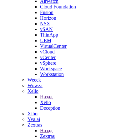
Airwatch
Cloud Foundation
Fusion
Horizon
NSX
vSAN
ThinApp
UEM
VirtualCenter
vCloud
vCenter
vSphere
Workspace
Workstation
Weeek
Wowza
Xello
Назад
Xello
Deception
Xibo
Yva.ai
Zextras
Назад
Zextras