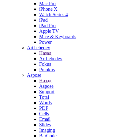
Mac Pro
iPhone X
Watch Series 4
iPad
iPad Pro
Apple TV
Mice & Keyboards
Power
ArtLebedev
Назад
ArtLebedev
Fokus
Potokus
Aspose
Назад
Aspose
Support
Total
Words
PDF
Cells
Email
Slides
Imaging
BarCode