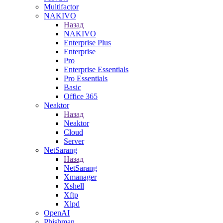
Multifactor
NAKIVO
Назад
NAKIVO
Enterprise Plus
Enterprise
Pro
Enterprise Essentials
Pro Essentials
Basic
Office 365
Neaktor
Назад
Neaktor
Cloud
Server
NetSarang
Назад
NetSarang
Xmanager
Xshell
Xftp
Xlpd
OpenAI
Phishman