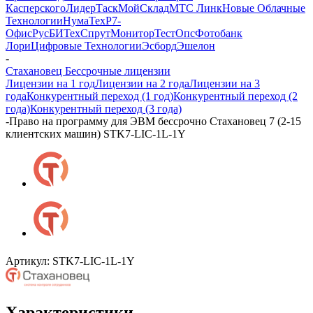
Касперского
ЛидерТаск
МойСклад
МТС Линк
Новые Облачные
Технологии
НумаТех
Р7-
Офис
РусБИТех
СпрутМонитор
ТестОпс
Фотобанк
Лори
Цифровые Технологии
Эсборд
Эшелон
-
Стахановец Бессрочные лицензии
Лицензии на 1 год
Лицензии на 2 года
Лицензии на 3
года
Конкурентный переход (1 год)
Конкурентный переход (2
года)
Конкурентный переход (3 года)
-
Право на программу для ЭВМ бессрочно Стахановец 7 (2-15
клиентских машин) STK7-LIC-1L-1Y
Артикул:
STK7-LIC-1L-1Y
Характеристики