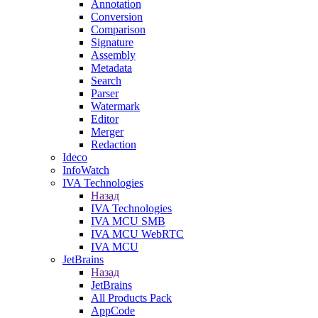
Annotation
Conversion
Comparison
Signature
Assembly
Metadata
Search
Parser
Watermark
Editor
Merger
Redaction
Ideco
InfoWatch
IVA Technologies
Назад
IVA Technologies
IVA MCU SMB
IVA MCU WebRTC
IVA MCU
JetBrains
Назад
JetBrains
All Products Pack
AppCode