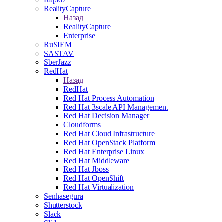
RealityCapture
Назад
RealityCapture
Enterprise
RuSIEM
SASTAV
SberJazz
RedHat
Назад
RedHat
Red Hat Process Automation
Red Hat 3scale API Management
Red Hat Decision Manager
Cloudforms
Red Hat Cloud Infrastructure
Red Hat OpenStack Platform
Red Hat Enterprise Linux
Red Hat Middleware
Red Hat Jboss
Red Hat OpenShift
Red Hat Virtualization
Senhasegura
Shutterstock
Slack