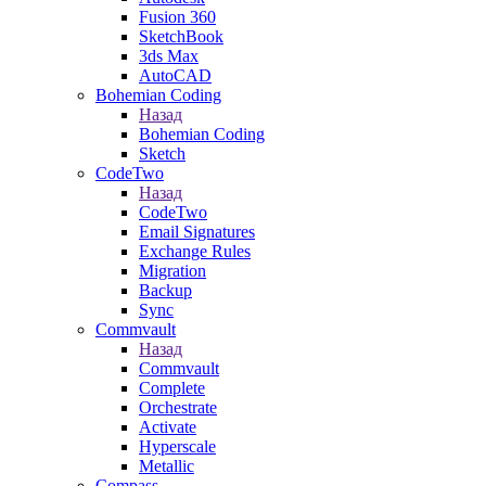
Fusion 360
SketchBook
3ds Max
AutoCAD
Bohemian Coding
Назад
Bohemian Coding
Sketch
CodeTwo
Назад
CodeTwo
Email Signatures
Exchange Rules
Migration
Backup
Sync
Commvault
Назад
Commvault
Complete
Orchestrate
Activate
Hyperscale
Metallic
Compass