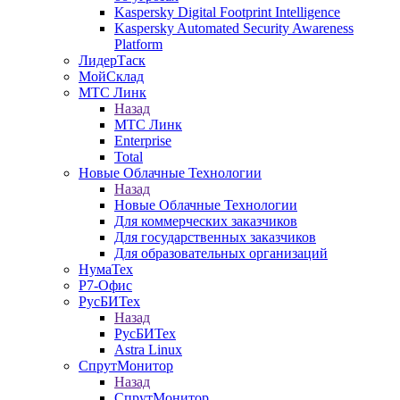
Kaspersky Digital Footprint Intelligence
Kaspersky Automated Security Awareness
Platform
ЛидерТаск
МойСклад
МТС Линк
Назад
МТС Линк
Enterprise
Total
Новые Облачные Технологии
Назад
Новые Облачные Технологии
Для коммерческих заказчиков
Для государственных заказчиков
Для образовательных организаций
НумаТех
Р7-Офис
РусБИТех
Назад
РусБИТех
Astra Linux
СпрутМонитор
Назад
СпрутМонитор