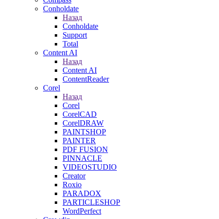
Conholdate
Назад
Conholdate
Support
Total
Content AI
Назад
Content AI
ContentReader
Corel
Назад
Corel
CorelCAD
CorelDRAW
PAINTSHOP
PAINTER
PDF FUSION
PINNACLE
VIDEOSTUDIO
Creator
Roxio
PARADOX
PARTICLESHOP
WordPerfect