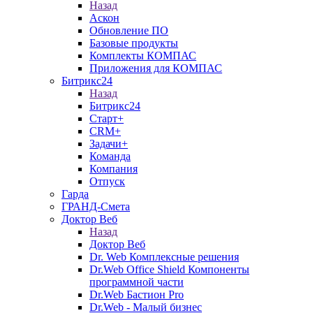
Назад
Аскон
Обновление ПО
Базовые продукты
Комплекты КОМПАС
Приложения для КОМПАС
Битрикс24
Назад
Битрикс24
Старт+
CRM+
Задачи+
Команда
Компания
Отпуск
Гарда
ГРАНД-Смета
Доктор Веб
Назад
Доктор Веб
Dr. Web Комплексные решения
Dr.Web Office Shield Компоненты
программной части
Dr.Web Бастион Pro
Dr.Web - Малый бизнес