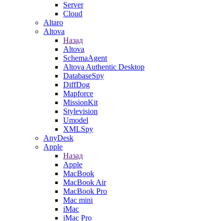
Server
Cloud
Altaro
Altova
Назад
Altova
SchemaAgent
Altova Authentic Desktop
DatabaseSpy
DiffDog
Mapforce
MissionKit
Stylevision
Umodel
XMLSpy
AnyDesk
Apple
Назад
Apple
MacBook
MacBook Air
MacBook Pro
Mac mini
iMac
iMac Pro