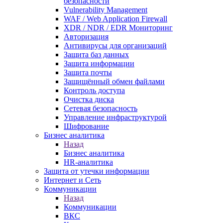
безопасности
Vulnerability Management
WAF / Web Application Firewall
XDR / NDR / EDR Мониторинг
Авторизация
Антивирусы для организаций
Защита баз данных
Защита информации
Защита почты
Защищённый обмен файлами
Контроль доступа
Очистка диска
Сетевая безопасность
Управление инфраструктурой
Шифрование
Бизнес аналитика
Назад
Бизнес аналитика
HR-аналитика
Защита от утечки информации
Интернет и Сеть
Коммуникации
Назад
Коммуникации
ВКС