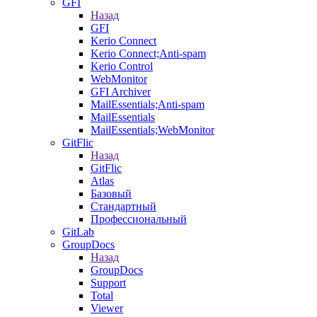
GFI
Назад
GFI
Kerio Connect
Kerio Connect;Anti-spam
Kerio Control
WebMonitor
GFI Archiver
MailEssentials;Anti-spam
MailEssentials
MailEssentials;WebMonitor
GitFlic
Назад
GitFlic
Atlas
Базовый
Стандартный
Профессиональный
GitLab
GroupDocs
Назад
GroupDocs
Support
Total
Viewer