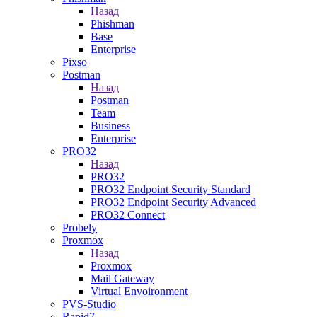
Назад
Phishman
Base
Enterprise
Pixso
Postman
Назад
Postman
Team
Business
Enterprise
PRO32
Назад
PRO32
PRO32 Endpoint Security Standard
PRO32 Endpoint Security Advanced
PRO32 Connect
Probely
Proxmox
Назад
Proxmox
Mail Gateway
Virtual Envoironment
PVS-Studio
Rapid7