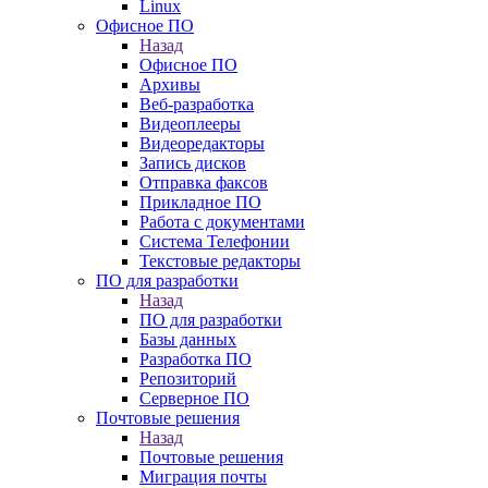
Linux
Офисное ПО
Назад
Офисное ПО
Архивы
Веб-разработка
Видеоплееры
Видеоредакторы
Запись дисков
Отправка факсов
Прикладное ПО
Работа с документами
Система Телефонии
Текстовые редакторы
ПО для разработки
Назад
ПО для разработки
Базы данных
Разработка ПО
Репозиторий
Серверное ПО
Почтовые решения
Назад
Почтовые решения
Миграция почты