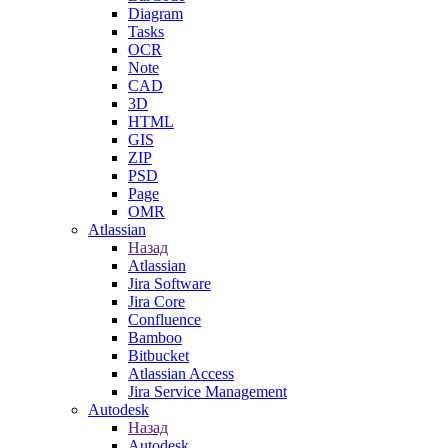
Diagram
Tasks
OCR
Note
CAD
3D
HTML
GIS
ZIP
PSD
Page
OMR
Atlassian
Назад
Atlassian
Jira Software
Jira Core
Confluence
Bamboo
Bitbucket
Atlassian Access
Jira Service Management
Autodesk
Назад
Autodesk