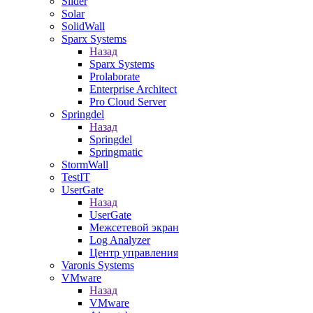
Slider
Solar
SolidWall
Sparx Systems
Назад
Sparx Systems
Prolaborate
Enterprise Architect
Pro Cloud Server
Springdel
Назад
Springdel
Springmatic
StormWall
TestIT
UserGate
Назад
UserGate
Межсетевой экран
Log Analyzer
Центр управления
Varonis Systems
VMware
Назад
VMware