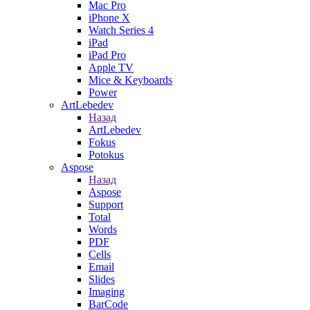
Mac Pro
iPhone X
Watch Series 4
iPad
iPad Pro
Apple TV
Mice & Keyboards
Power
ArtLebedev
Назад
ArtLebedev
Fokus
Potokus
Aspose
Назад
Aspose
Support
Total
Words
PDF
Cells
Email
Slides
Imaging
BarCode