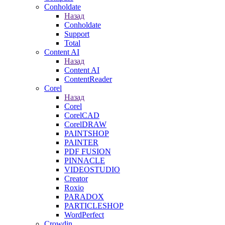
Conholdate
Назад
Conholdate
Support
Total
Content AI
Назад
Content AI
ContentReader
Corel
Назад
Corel
CorelCAD
CorelDRAW
PAINTSHOP
PAINTER
PDF FUSION
PINNACLE
VIDEOSTUDIO
Creator
Roxio
PARADOX
PARTICLESHOP
WordPerfect
Crowdin