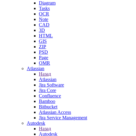
Diagram
Tasks
OCR
Note
CAD
3D
HTML
GIS
ZIP
PSD
Page
OMR
Atlassian
Назад
Atlassian
Jira Software
Jira Core
Confluence
Bamboo
Bitbucket
Atlassian Access
Jira Service Management
Autodesk
Назад
Autodesk