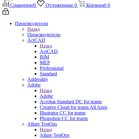
Сравнение
0
Отложенные
0
Корзина
0
0
Производители
Назад
Производители
ActCAD
Назад
ActCAD
BIM
MEP
Professional
Standard
Addreality
Adobe
Назад
Adobe
Acrobat Standard DC for teams
Creative Cloud for teams All Apps
Illustrator CC for teams
Photoshop CC for teams
Allure TestOps
Назад
Allure TestOps