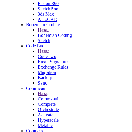
Fusion 360
SketchBook
3ds Max
AutoCAD
Bohemian Coding
Назад
Bohemian Coding
Sketch
CodeTwo
Назад
CodeTwo
Email Signatures
Exchange Rules
Migration
Backup
Sync
Commvault
Назад
Commvault
Complete
Orchestrate
Activate
Hyperscale
Metallic
Compass