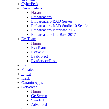
CyberPeak
Embarcadero
Назад
Embarcadero
Embarcadero RAD Server
Embarcadero RAD Studio 10 Seattle
Embarcadero InterBase XE7
Embarcadero InterBase 2017
EvaTeam
Назад
EvaTeam
EvaWiki
EvaProject
EvaServiceDesk
F6
Famatech
Figma
ftrack
Garanin Apps
GetScreen
Назад
GetScreen
Standart
Advanced
GFI