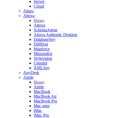
Server
Cloud
Altaro
Altova
Назад
Altova
SchemaAgent
Altova Authentic Desktop
DatabaseSpy
DiffDog
Mapforce
MissionKit
Stylevision
Umodel
XMLSpy
AnyDesk
Apple
Назад
Apple
MacBook
MacBook Air
MacBook Pro
Mac mini
iMac
iMac Pro