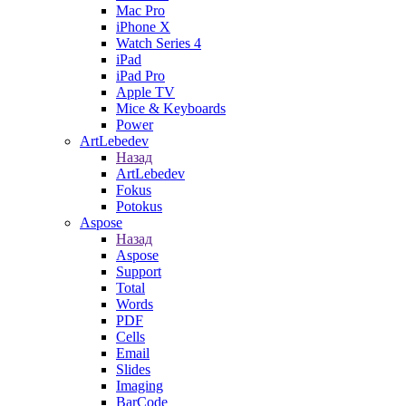
Mac Pro
iPhone X
Watch Series 4
iPad
iPad Pro
Apple TV
Mice & Keyboards
Power
ArtLebedev
Назад
ArtLebedev
Fokus
Potokus
Aspose
Назад
Aspose
Support
Total
Words
PDF
Cells
Email
Slides
Imaging
BarCode