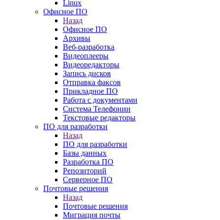
Linux
Офисное ПО
Назад
Офисное ПО
Архивы
Веб-разработка
Видеоплееры
Видеоредакторы
Запись дисков
Отправка факсов
Прикладное ПО
Работа с документами
Система Телефонии
Текстовые редакторы
ПО для разработки
Назад
ПО для разработки
Базы данных
Разработка ПО
Репозиторий
Серверное ПО
Почтовые решения
Назад
Почтовые решения
Миграция почты