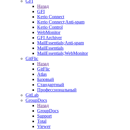
GFI
Назад
GFI
Kerio Connect
Kerio Connect;Anti-spam
Kerio Control
WebMonitor
GFI Archiver
MailEssentials;Anti-spam
MailEssentials
MailEssentials;WebMonitor
GitFlic
Назад
GitFlic
Atlas
Базовый
Стандартный
Профессиональный
GitLab
GroupDocs
Назад
GroupDocs
Support
Total
Viewer