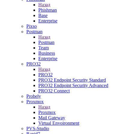
Назад
Phishman
Base
Enterprise
Pixso
Postman
Назад
Postman
Team
Business
Enterprise
PRO32
Назад
PRO32
PRO32 Endpoint Security Standard
PRO32 Endpoint Security Advanced
PRO32 Connect
Probely
Proxmox
Назад
Proxmox
Mail Gateway
Virtual Envoironment
PVS-Studio
Rapid7