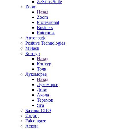
ZeXtras Suite
Zoom
Назад
Zoom
Professional
Business
Enterprise
Автограф
Positive Technologies
MFlash
Контур
Назад
Контур
Толк
Лукоморье
Назад
Лукоморье
Диво
Акола
Теремок
Яга
Базальт СПО
Индид
Falcongaze
Аскон