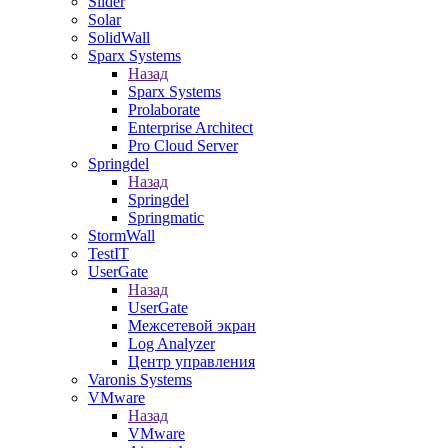
Slider
Solar
SolidWall
Sparx Systems
Назад
Sparx Systems
Prolaborate
Enterprise Architect
Pro Cloud Server
Springdel
Назад
Springdel
Springmatic
StormWall
TestIT
UserGate
Назад
UserGate
Межсетевой экран
Log Analyzer
Центр управления
Varonis Systems
VMware
Назад
VMware