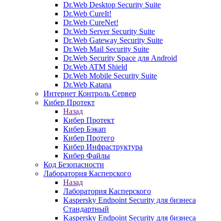
Dr.Web Desktop Security Suite
Dr.Web CureIt!
Dr.Web CureNet!
Dr.Web Server Security Suite
Dr.Web Gateway Security Suite
Dr.Web Mail Security Suite
Dr.Web Security Space для Android
Dr.Web ATM Shield
Dr.Web Mobile Security Suite
Dr.Web Katana
Интернет Контроль Сервер
Кибер Протект
Назад
Кибер Протект
Кибер Бэкап
Кибер Протего
Кибер Инфраструктура
Кибер Файлы
Код Безопасности
Лаборатория Касперского
Назад
Лаборатория Касперского
Kaspersky Endpoint Security для бизнеса
Стандартный
Kaspersky Endpoint Security для бизнеса