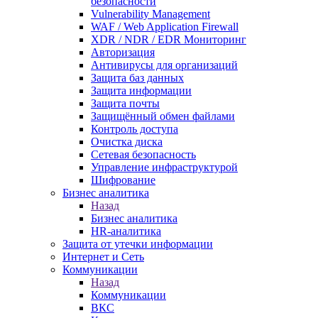
безопасности
Vulnerability Management
WAF / Web Application Firewall
XDR / NDR / EDR Мониторинг
Авторизация
Антивирусы для организаций
Защита баз данных
Защита информации
Защита почты
Защищённый обмен файлами
Контроль доступа
Очистка диска
Сетевая безопасность
Управление инфраструктурой
Шифрование
Бизнес аналитика
Назад
Бизнес аналитика
HR-аналитика
Защита от утечки информации
Интернет и Сеть
Коммуникации
Назад
Коммуникации
ВКС