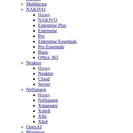
Multifactor
NAKIVO
Назад
NAKIVO
Enterprise Plus
Enterprise
Pro
Enterprise Essentials
Pro Essentials
Basic
Office 365
Neaktor
Назад
Neaktor
Cloud
Server
NetSarang
Назад
NetSarang
Xmanager
Xshell
Xftp
Xlpd
OpenAI
Phishman