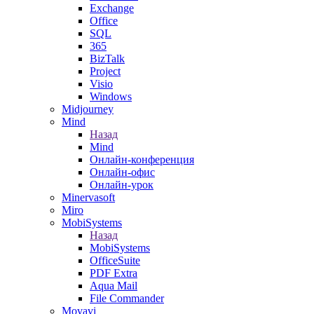
Exchange
Office
SQL
365
BizTalk
Project
Visio
Windows
Midjourney
Mind
Назад
Mind
Онлайн-конференция
Онлайн-офис
Онлайн-урок
Minervasoft
Miro
MobiSystems
Назад
MobiSystems
OfficeSuite
PDF Extra
Aqua Mail
File Commander
Movavi