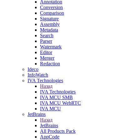
Annotation
Conversion
Comparison
Signature
Assembly
Metadata
Search
Parser
Watermark
Editor
Merger
Redaction
Ideco
InfoWatch
IVA Technologies
Назад
IVA Technologies
IVA MCU SMB
IVA MCU WebRTC
IVA MCU
JetBrains
Назад
JetBrains
All Products Pack
AppCode