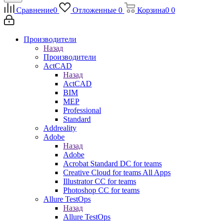
Сравнение
0
Отложенные
0
Корзина
0
0
Производители
Назад
Производители
ActCAD
Назад
ActCAD
BIM
MEP
Professional
Standard
Addreality
Adobe
Назад
Adobe
Acrobat Standard DC for teams
Creative Cloud for teams All Apps
Illustrator CC for teams
Photoshop CC for teams
Allure TestOps
Назад
Allure TestOps