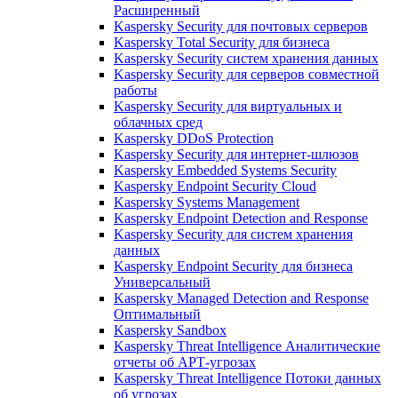
Расширенный
Kaspersky Security для почтовых серверов
Kaspersky Total Security для бизнеса
Kaspersky Security систем хранения данных
Kaspersky Security для серверов совместной
работы
Kaspersky Security для виртуальных и
облачных сред
Kaspersky DDoS Protection
Kaspersky Security для интернет-шлюзов
Kaspersky Embedded Systems Security
Kaspersky Endpoint Security Cloud
Kaspersky Systems Management
Kaspersky Endpoint Detection and Response
Kaspersky Security для систем хранения
данных
Kaspersky Endpoint Security для бизнеса
Универсальный
Kaspersky Managed Detection and Response
Оптимальный
Kaspersky Sandbox
Kaspersky Threat Intelligence Аналитические
отчеты об АРТ-угрозах
Kaspersky Threat Intelligence Потоки данных
об угрозах