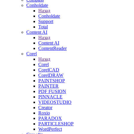
Conholdate
Назад
Conholdate
Support
Total
Content AI
Назад
Content AI
ContentReader
Corel
Назад
Corel
CorelCAD
CorelDRAW
PAINTSHOP
PAINTER
PDF FUSION
PINNACLE
VIDEOSTUDIO
Creator
Roxio
PARADOX
PARTICLESHOP
WordPerfect