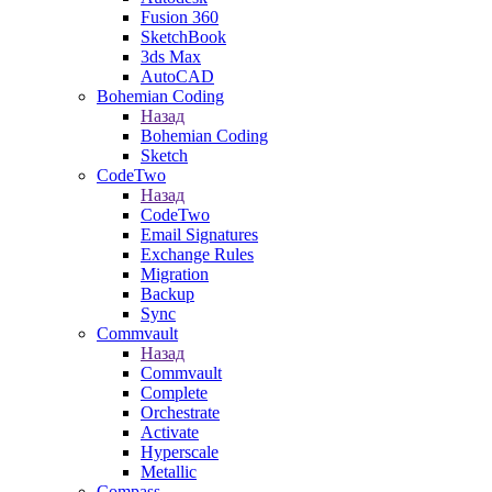
Fusion 360
SketchBook
3ds Max
AutoCAD
Bohemian Coding
Назад
Bohemian Coding
Sketch
CodeTwo
Назад
CodeTwo
Email Signatures
Exchange Rules
Migration
Backup
Sync
Commvault
Назад
Commvault
Complete
Orchestrate
Activate
Hyperscale
Metallic
Compass