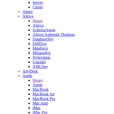
Server
Cloud
Altaro
Altova
Назад
Altova
SchemaAgent
Altova Authentic Desktop
DatabaseSpy
DiffDog
Mapforce
MissionKit
Stylevision
Umodel
XMLSpy
AnyDesk
Apple
Назад
Apple
MacBook
MacBook Air
MacBook Pro
Mac mini
iMac
iMac Pro