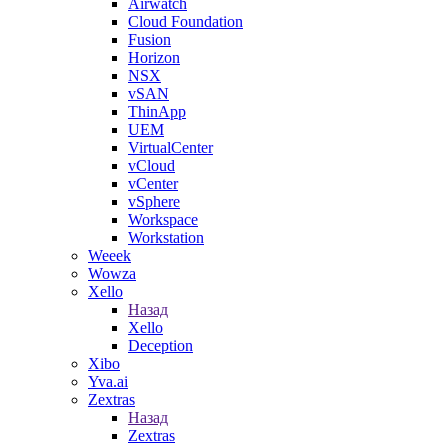
Airwatch
Cloud Foundation
Fusion
Horizon
NSX
vSAN
ThinApp
UEM
VirtualCenter
vCloud
vCenter
vSphere
Workspace
Workstation
Weeek
Wowza
Xello
Назад
Xello
Deception
Xibo
Yva.ai
Zextras
Назад
Zextras