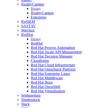
RealityCapture
Назад
RealityCapture
Enterprise
RuSIEM
SASTAV
SberJazz
RedHat
Назад
RedHat
Red Hat Process Automation
Red Hat 3scale API Management
Red Hat Decision Manager
Cloudforms
Red Hat Cloud Infrastructure
Red Hat OpenStack Platform
Red Hat Enterprise Linux
Red Hat Middleware
Red Hat Jboss
Red Hat OpenShift
Red Hat Virtualization
Senhasegura
Shutterstock
Slack