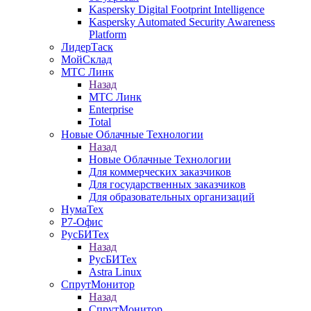
Kaspersky Digital Footprint Intelligence
Kaspersky Automated Security Awareness
Platform
ЛидерТаск
МойСклад
МТС Линк
Назад
МТС Линк
Enterprise
Total
Новые Облачные Технологии
Назад
Новые Облачные Технологии
Для коммерческих заказчиков
Для государственных заказчиков
Для образовательных организаций
НумаТех
Р7-Офис
РусБИТех
Назад
РусБИТех
Astra Linux
СпрутМонитор
Назад
СпрутМонитор