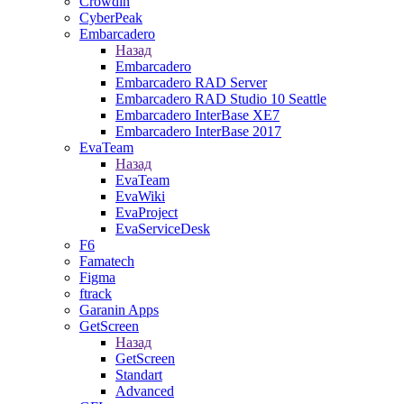
Crowdin
CyberPeak
Embarcadero
Назад
Embarcadero
Embarcadero RAD Server
Embarcadero RAD Studio 10 Seattle
Embarcadero InterBase XE7
Embarcadero InterBase 2017
EvaTeam
Назад
EvaTeam
EvaWiki
EvaProject
EvaServiceDesk
F6
Famatech
Figma
ftrack
Garanin Apps
GetScreen
Назад
GetScreen
Standart
Advanced