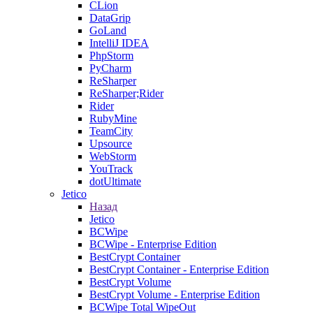
CLion
DataGrip
GoLand
IntelliJ IDEA
PhpStorm
PyCharm
ReSharper
ReSharper;Rider
Rider
RubyMine
TeamCity
Upsource
WebStorm
YouTrack
dotUltimate
Jetico
Назад
Jetico
BCWipe
BCWipe - Enterprise Edition
BestCrypt Container
BestCrypt Container - Enterprise Edition
BestCrypt Volume
BestCrypt Volume - Enterprise Edition
BCWipe Total WipeOut