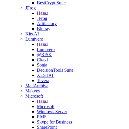
BestCrypt Suite
JFrog
Назад
JFrog
Artifactory
Bintray
Kits.AI
Lumivero
Назад
Lumivero
@RISK
Citavi
Sonia
DecisionTools Suite
XLSTAT
Tevera
MailArchiva
Makves
Microsoft
Назад
Microsoft
Windows Server
RMS
Skype for Business
SharePoint