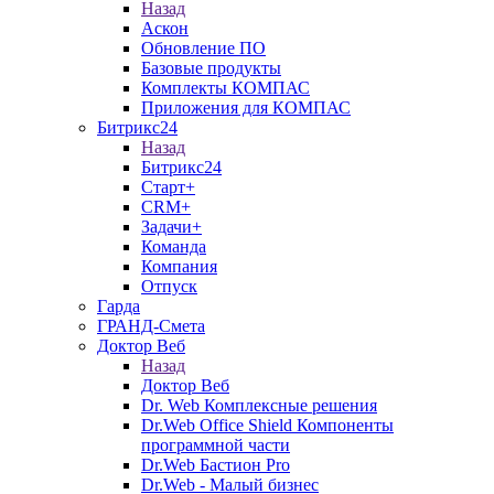
Назад
Аскон
Обновление ПО
Базовые продукты
Комплекты КОМПАС
Приложения для КОМПАС
Битрикс24
Назад
Битрикс24
Старт+
CRM+
Задачи+
Команда
Компания
Отпуск
Гарда
ГРАНД-Смета
Доктор Веб
Назад
Доктор Веб
Dr. Web Комплексные решения
Dr.Web Office Shield Компоненты
программной части
Dr.Web Бастион Pro
Dr.Web - Малый бизнес