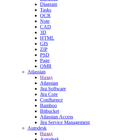
Diagram
Tasks
OCR
Note
CAD
3D
HTML
GIS
ZIP
PSD
Page
OMR
Atlassian
Назад
Atlassian
Jira Software
Jira Core
Confluence
Bamboo
Bitbucket
Atlassian Access
Jira Service Management
Autodesk
Назад
Autodesk