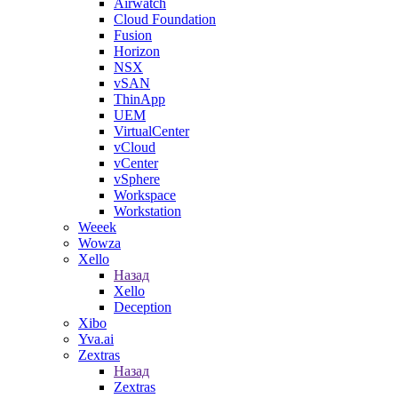
Airwatch
Cloud Foundation
Fusion
Horizon
NSX
vSAN
ThinApp
UEM
VirtualCenter
vCloud
vCenter
vSphere
Workspace
Workstation
Weeek
Wowza
Xello
Назад
Xello
Deception
Xibo
Yva.ai
Zextras
Назад
Zextras