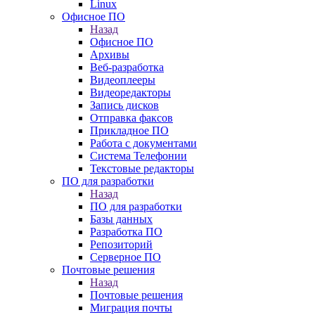
Linux
Офисное ПО
Назад
Офисное ПО
Архивы
Веб-разработка
Видеоплееры
Видеоредакторы
Запись дисков
Отправка факсов
Прикладное ПО
Работа с документами
Система Телефонии
Текстовые редакторы
ПО для разработки
Назад
ПО для разработки
Базы данных
Разработка ПО
Репозиторий
Серверное ПО
Почтовые решения
Назад
Почтовые решения
Миграция почты