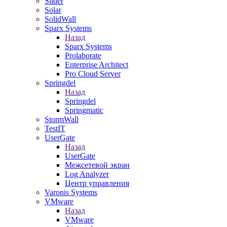
Slider
Solar
SolidWall
Sparx Systems
Назад
Sparx Systems
Prolaborate
Enterprise Architect
Pro Cloud Server
Springdel
Назад
Springdel
Springmatic
StormWall
TestIT
UserGate
Назад
UserGate
Межсетевой экран
Log Analyzer
Центр управления
Varonis Systems
VMware
Назад
VMware