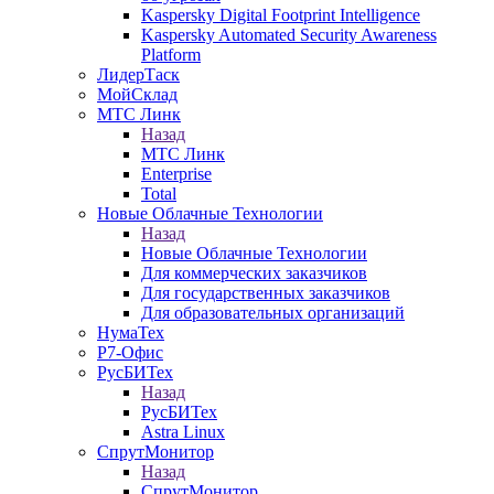
Kaspersky Digital Footprint Intelligence
Kaspersky Automated Security Awareness
Platform
ЛидерТаск
МойСклад
МТС Линк
Назад
МТС Линк
Enterprise
Total
Новые Облачные Технологии
Назад
Новые Облачные Технологии
Для коммерческих заказчиков
Для государственных заказчиков
Для образовательных организаций
НумаТех
Р7-Офис
РусБИТех
Назад
РусБИТех
Astra Linux
СпрутМонитор
Назад
СпрутМонитор