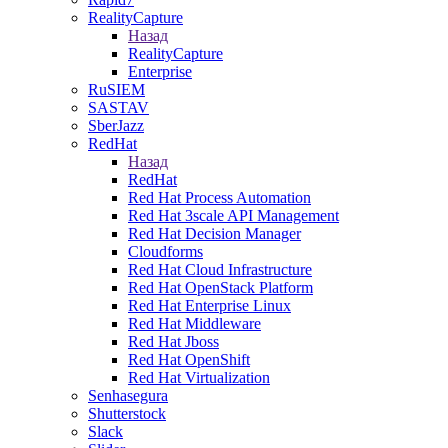
RealityCapture
Назад
RealityCapture
Enterprise
RuSIEM
SASTAV
SberJazz
RedHat
Назад
RedHat
Red Hat Process Automation
Red Hat 3scale API Management
Red Hat Decision Manager
Cloudforms
Red Hat Cloud Infrastructure
Red Hat OpenStack Platform
Red Hat Enterprise Linux
Red Hat Middleware
Red Hat Jboss
Red Hat OpenShift
Red Hat Virtualization
Senhasegura
Shutterstock
Slack