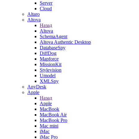
Server
Cloud
Altaro
Altova
Назад
Altova
SchemaAgent
Altova Authentic Desktop
DatabaseSpy
DiffDog
Mapforce
MissionKit
Stylevision
Umodel
XMLSpy
AnyDesk
Apple
Назад
Apple
MacBook
MacBook Air
MacBook Pro
Mac mini
iMac
iMac Pro