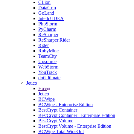
CLion
DataGrip
GoLand
IntelliJ IDEA
PhpStorm
PyCharm
ReSharper
ReSharper;Rider
Rider
RubyMine
TeamCity
Upsource
WebStorm
YouTrack
dotUltimate
Jetico
Назад
Jetico
BCWipe
BCWipe - Enterprise Edition
BestCrypt Container
BestCrypt Container - Enterprise Edition
BestCrypt Volume
BestCrypt Volume - Enterprise Edition
BCWipe Total WipeOut