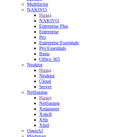
Multifactor
NAKIVO
Назад
NAKIVO
Enterprise Plus
Enterprise
Pro
Enterprise Essentials
Pro Essentials
Basic
Office 365
Neaktor
Назад
Neaktor
Cloud
Server
NetSarang
Назад
NetSarang
Xmanager
Xshell
Xftp
Xlpd
OpenAI
Phishman