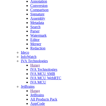
Annotation
Conversion
Comparison
Signature
Assembly
Metadata
Search
Parser
Watermark
Editor
Merger
Redaction
Ideco
InfoWatch
IVA Technologies
Назад
IVA Technologies
IVA MCU SMB
IVA MCU WebRTC
IVA MCU
JetBrains
Назад
JetBrains
All Products Pack
AppCode