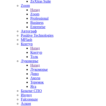
ZeXtras Suite
Zoom
Назад
Zoom
Professional
Business
Enterprise
Автограф
Positive Technologies
MFlash
Контур
Назад
Контур
Толк
Лукоморье
Назад
Лукоморье
Диво
Акола
Теремок
Яга
Базальт СПО
Индид
Falcongaze
Аскон