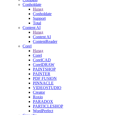
Conholdate
Назад
Conholdate
Support
Total
Content AI
Назад
Content AI
ContentReader
Corel
Назад
Corel
CorelCAD
CorelDRAW
PAINTSHOP
PAINTER
PDF FUSION
PINNACLE
VIDEOSTUDIO
Creator
Roxio
PARADOX
PARTICLESHOP
WordPerfect