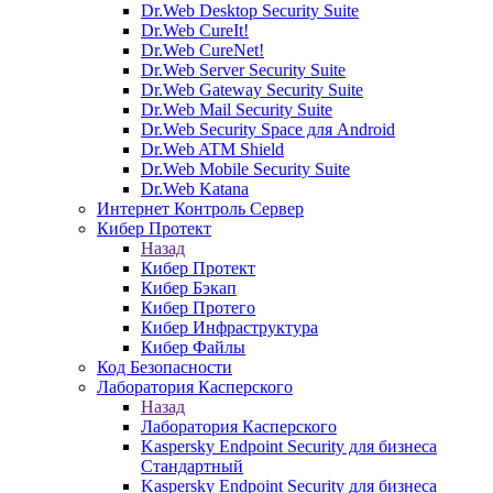
Dr.Web Desktop Security Suite
Dr.Web CureIt!
Dr.Web CureNet!
Dr.Web Server Security Suite
Dr.Web Gateway Security Suite
Dr.Web Mail Security Suite
Dr.Web Security Space для Android
Dr.Web ATM Shield
Dr.Web Mobile Security Suite
Dr.Web Katana
Интернет Контроль Сервер
Кибер Протект
Назад
Кибер Протект
Кибер Бэкап
Кибер Протего
Кибер Инфраструктура
Кибер Файлы
Код Безопасности
Лаборатория Касперского
Назад
Лаборатория Касперского
Kaspersky Endpoint Security для бизнеса
Стандартный
Kaspersky Endpoint Security для бизнеса