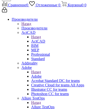
Сравнение
0
Отложенные
0
Корзина
0
0
Производители
Назад
Производители
ActCAD
Назад
ActCAD
BIM
MEP
Professional
Standard
Addreality
Adobe
Назад
Adobe
Acrobat Standard DC for teams
Creative Cloud for teams All Apps
Illustrator CC for teams
Photoshop CC for teams
Allure TestOps
Назад
Allure TestOps