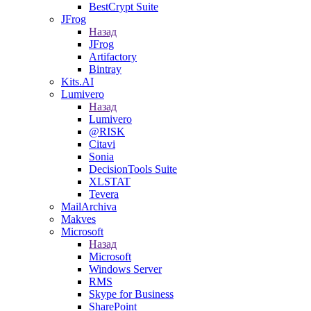
BestCrypt Suite
JFrog
Назад
JFrog
Artifactory
Bintray
Kits.AI
Lumivero
Назад
Lumivero
@RISK
Citavi
Sonia
DecisionTools Suite
XLSTAT
Tevera
MailArchiva
Makves
Microsoft
Назад
Microsoft
Windows Server
RMS
Skype for Business
SharePoint