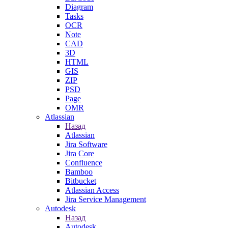
Diagram
Tasks
OCR
Note
CAD
3D
HTML
GIS
ZIP
PSD
Page
OMR
Atlassian
Назад
Atlassian
Jira Software
Jira Core
Confluence
Bamboo
Bitbucket
Atlassian Access
Jira Service Management
Autodesk
Назад
Autodesk