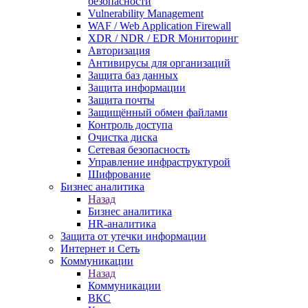
безопасности
Vulnerability Management
WAF / Web Application Firewall
XDR / NDR / EDR Мониторинг
Авторизация
Антивирусы для организаций
Защита баз данных
Защита информации
Защита почты
Защищённый обмен файлами
Контроль доступа
Очистка диска
Сетевая безопасность
Управление инфраструктурой
Шифрование
Бизнес аналитика
Назад
Бизнес аналитика
HR-аналитика
Защита от утечки информации
Интернет и Сеть
Коммуникации
Назад
Коммуникации
ВКС