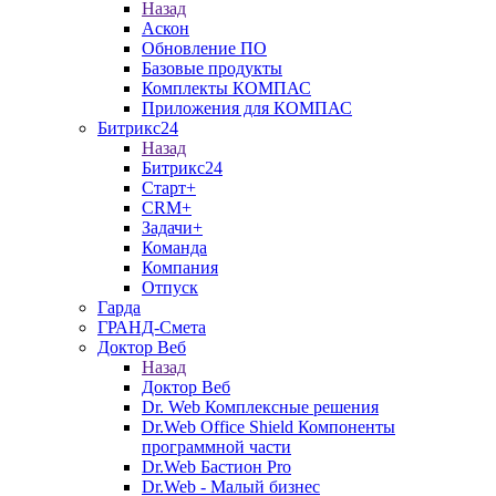
Назад
Аскон
Обновление ПО
Базовые продукты
Комплекты КОМПАС
Приложения для КОМПАС
Битрикс24
Назад
Битрикс24
Старт+
CRM+
Задачи+
Команда
Компания
Отпуск
Гарда
ГРАНД-Смета
Доктор Веб
Назад
Доктор Веб
Dr. Web Комплексные решения
Dr.Web Office Shield Компоненты
программной части
Dr.Web Бастион Pro
Dr.Web - Малый бизнес