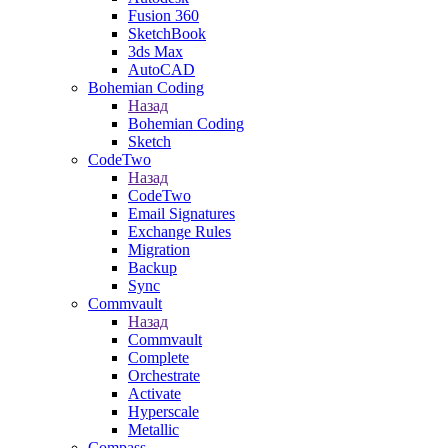
Fusion 360
SketchBook
3ds Max
AutoCAD
Bohemian Coding
Назад
Bohemian Coding
Sketch
CodeTwo
Назад
CodeTwo
Email Signatures
Exchange Rules
Migration
Backup
Sync
Commvault
Назад
Commvault
Complete
Orchestrate
Activate
Hyperscale
Metallic
Compass