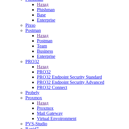
Назад
Phishman
Base
Enterprise
Pixso
Postman
Назад
Postman
Team
Business
Enterprise
PRO32
Назад
PRO32
PRO32 Endpoint Security Standard
PRO32 Endpoint Security Advanced
PRO32 Connect
Probely
Proxmox
Назад
Proxmox
Mail Gateway
Virtual Envoironment
PVS-Studio
Rapid7