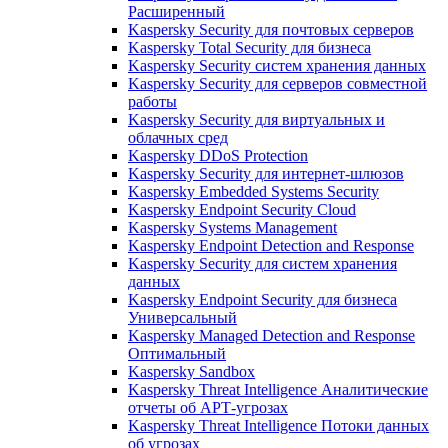
Расширенный
Kaspersky Security для почтовых серверов
Kaspersky Total Security для бизнеса
Kaspersky Security систем хранения данных
Kaspersky Security для серверов совместной
работы
Kaspersky Security для виртуальных и
облачных сред
Kaspersky DDoS Protection
Kaspersky Security для интернет-шлюзов
Kaspersky Embedded Systems Security
Kaspersky Endpoint Security Cloud
Kaspersky Systems Management
Kaspersky Endpoint Detection and Response
Kaspersky Security для систем хранения
данных
Kaspersky Endpoint Security для бизнеса
Универсальный
Kaspersky Managed Detection and Response
Оптимальный
Kaspersky Sandbox
Kaspersky Threat Intelligence Аналитические
отчеты об АРТ-угрозах
Kaspersky Threat Intelligence Потоки данных
об угрозах