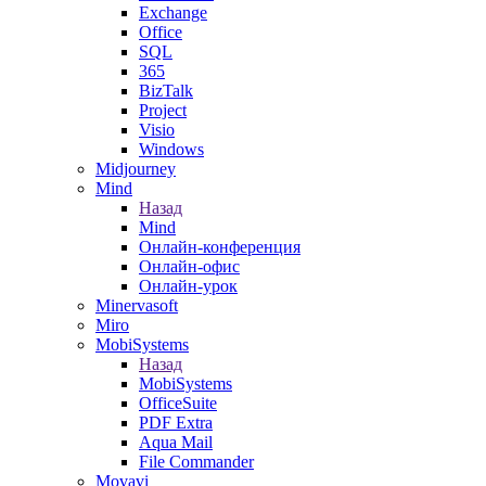
Exchange
Office
SQL
365
BizTalk
Project
Visio
Windows
Midjourney
Mind
Назад
Mind
Онлайн-конференция
Онлайн-офис
Онлайн-урок
Minervasoft
Miro
MobiSystems
Назад
MobiSystems
OfficeSuite
PDF Extra
Aqua Mail
File Commander
Movavi