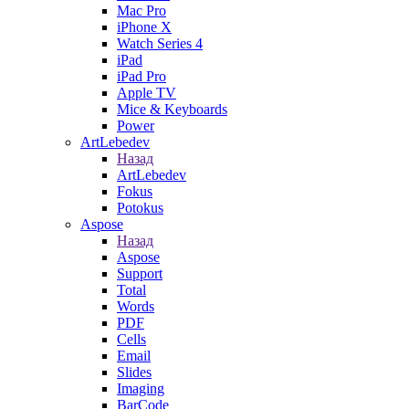
Mac Pro
iPhone X
Watch Series 4
iPad
iPad Pro
Apple TV
Mice & Keyboards
Power
ArtLebedev
Назад
ArtLebedev
Fokus
Potokus
Aspose
Назад
Aspose
Support
Total
Words
PDF
Cells
Email
Slides
Imaging
BarCode