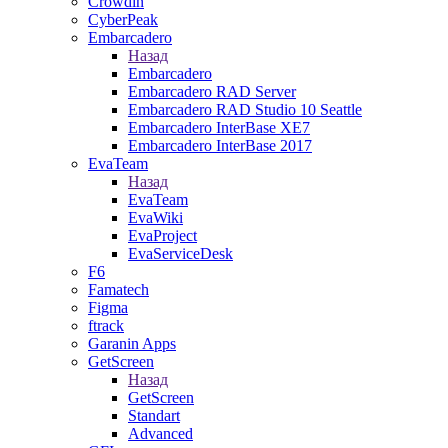
Crowdin
CyberPeak
Embarcadero
Назад
Embarcadero
Embarcadero RAD Server
Embarcadero RAD Studio 10 Seattle
Embarcadero InterBase XE7
Embarcadero InterBase 2017
EvaTeam
Назад
EvaTeam
EvaWiki
EvaProject
EvaServiceDesk
F6
Famatech
Figma
ftrack
Garanin Apps
GetScreen
Назад
GetScreen
Standart
Advanced