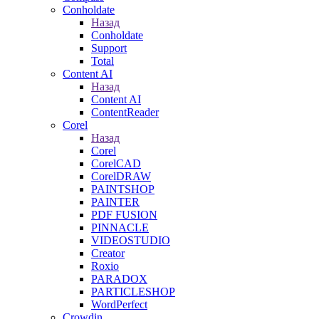
Conholdate
Назад
Conholdate
Support
Total
Content AI
Назад
Content AI
ContentReader
Corel
Назад
Corel
CorelCAD
CorelDRAW
PAINTSHOP
PAINTER
PDF FUSION
PINNACLE
VIDEOSTUDIO
Creator
Roxio
PARADOX
PARTICLESHOP
WordPerfect
Crowdin