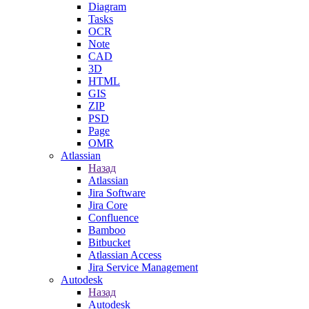
Diagram
Tasks
OCR
Note
CAD
3D
HTML
GIS
ZIP
PSD
Page
OMR
Atlassian
Назад
Atlassian
Jira Software
Jira Core
Confluence
Bamboo
Bitbucket
Atlassian Access
Jira Service Management
Autodesk
Назад
Autodesk