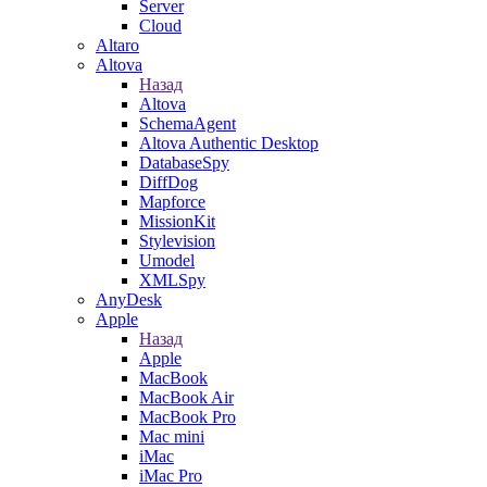
Server
Cloud
Altaro
Altova
Назад
Altova
SchemaAgent
Altova Authentic Desktop
DatabaseSpy
DiffDog
Mapforce
MissionKit
Stylevision
Umodel
XMLSpy
AnyDesk
Apple
Назад
Apple
MacBook
MacBook Air
MacBook Pro
Mac mini
iMac
iMac Pro