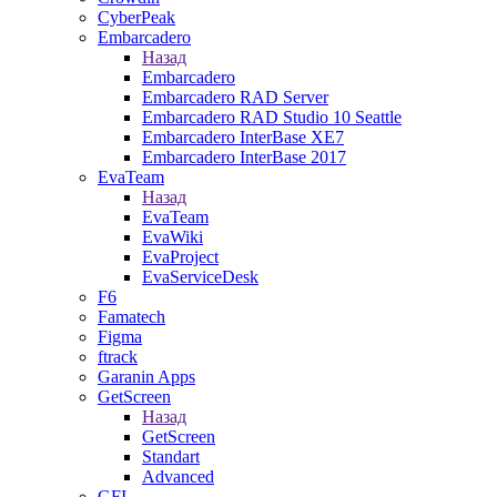
CyberPeak
Embarcadero
Назад
Embarcadero
Embarcadero RAD Server
Embarcadero RAD Studio 10 Seattle
Embarcadero InterBase XE7
Embarcadero InterBase 2017
EvaTeam
Назад
EvaTeam
EvaWiki
EvaProject
EvaServiceDesk
F6
Famatech
Figma
ftrack
Garanin Apps
GetScreen
Назад
GetScreen
Standart
Advanced
GFI