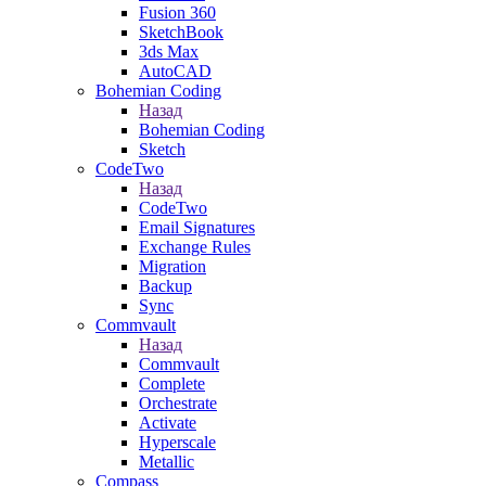
Fusion 360
SketchBook
3ds Max
AutoCAD
Bohemian Coding
Назад
Bohemian Coding
Sketch
CodeTwo
Назад
CodeTwo
Email Signatures
Exchange Rules
Migration
Backup
Sync
Commvault
Назад
Commvault
Complete
Orchestrate
Activate
Hyperscale
Metallic
Compass