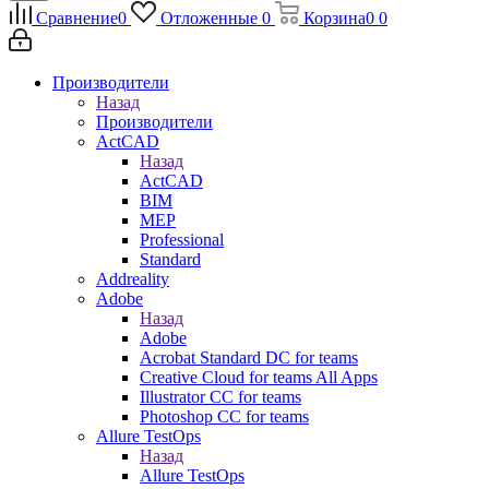
Сравнение
0
Отложенные
0
Корзина
0
0
Производители
Назад
Производители
ActCAD
Назад
ActCAD
BIM
MEP
Professional
Standard
Addreality
Adobe
Назад
Adobe
Acrobat Standard DC for teams
Creative Cloud for teams All Apps
Illustrator CC for teams
Photoshop CC for teams
Allure TestOps
Назад
Allure TestOps