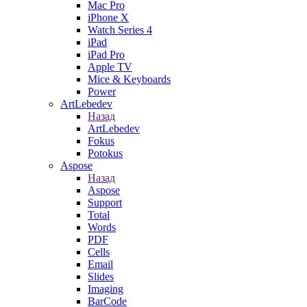
Mac Pro
iPhone X
Watch Series 4
iPad
iPad Pro
Apple TV
Mice & Keyboards
Power
ArtLebedev
Назад
ArtLebedev
Fokus
Potokus
Aspose
Назад
Aspose
Support
Total
Words
PDF
Cells
Email
Slides
Imaging
BarCode