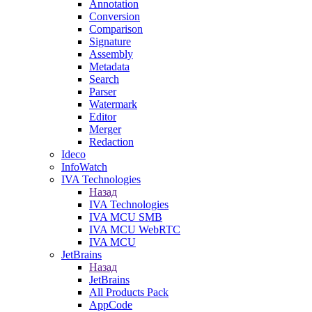
Annotation
Conversion
Comparison
Signature
Assembly
Metadata
Search
Parser
Watermark
Editor
Merger
Redaction
Ideco
InfoWatch
IVA Technologies
Назад
IVA Technologies
IVA MCU SMB
IVA MCU WebRTC
IVA MCU
JetBrains
Назад
JetBrains
All Products Pack
AppCode