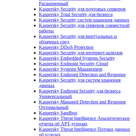
Расширенный
Kaspersky Security для почтовых серверов
Kaspersky Total Security для бизнеса
Kaspersky Security систем хранения данных
Kaspersky Security для серверов совместной
работы
Kaspersky Security для виртуальных и
облачных сред
Kaspersky DDoS Protection
Kaspersky Security для интернет-шлюзов
Kaspersky Embedded Systems Security
Kaspersky Endpoint Security Cloud
Kaspersky Systems Management
Kaspersky Endpoint Detection and Response
Kaspersky Security для систем хранения
данных
Kaspersky Endpoint Security для бизнеса
Универсальный
Kaspersky Managed Detection and Response
Оптимальный
Kaspersky Sandbox
Kaspersky Threat Intelligence Аналитические
отчеты об АРТ-угрозах
Kaspersky Threat Intelligence Потоки данных
об угрозах