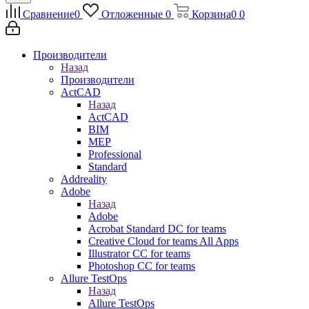
Сравнение
0
Отложенные
0
Корзина
0
0
Производители
Назад
Производители
ActCAD
Назад
ActCAD
BIM
MEP
Professional
Standard
Addreality
Adobe
Назад
Adobe
Acrobat Standard DC for teams
Creative Cloud for teams All Apps
Illustrator CC for teams
Photoshop CC for teams
Allure TestOps
Назад
Allure TestOps