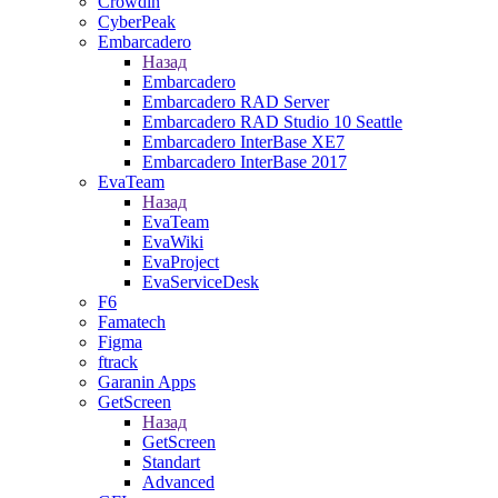
Crowdin
CyberPeak
Embarcadero
Назад
Embarcadero
Embarcadero RAD Server
Embarcadero RAD Studio 10 Seattle
Embarcadero InterBase XE7
Embarcadero InterBase 2017
EvaTeam
Назад
EvaTeam
EvaWiki
EvaProject
EvaServiceDesk
F6
Famatech
Figma
ftrack
Garanin Apps
GetScreen
Назад
GetScreen
Standart
Advanced