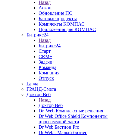
Назад
Аскон
Обновление ПО
Базовые продукты
Комплекты КОМПАС
Приложения для КОМПАС
Битрикс24
Назад
Битрикс24
Старт+
CRM+
Задачи+
Команда
Компания
Отпуск
Гарда
ГРАНД-Смета
Доктор Веб
Назад
Доктор Веб
Dr. Web Комплексные решения
Dr.Web Office Shield Компоненты
программной части
Dr.Web Бастион Pro
Dr.Web - Малый бизнес