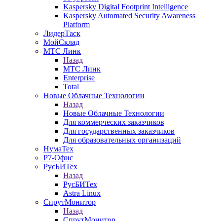
Kaspersky Digital Footprint Intelligence
Kaspersky Automated Security Awareness
Platform
ЛидерТаск
МойСклад
МТС Линк
Назад
МТС Линк
Enterprise
Total
Новые Облачные Технологии
Назад
Новые Облачные Технологии
Для коммерческих заказчиков
Для государственных заказчиков
Для образовательных организаций
НумаТех
Р7-Офис
РусБИТех
Назад
РусБИТех
Astra Linux
СпрутМонитор
Назад
СпрутМонитор