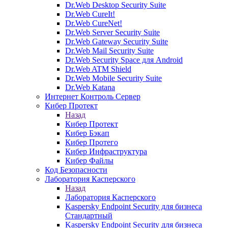
Dr.Web Desktop Security Suite
Dr.Web CureIt!
Dr.Web CureNet!
Dr.Web Server Security Suite
Dr.Web Gateway Security Suite
Dr.Web Mail Security Suite
Dr.Web Security Space для Android
Dr.Web ATM Shield
Dr.Web Mobile Security Suite
Dr.Web Katana
Интернет Контроль Сервер
Кибер Протект
Назад
Кибер Протект
Кибер Бэкап
Кибер Протего
Кибер Инфраструктура
Кибер Файлы
Код Безопасности
Лаборатория Касперского
Назад
Лаборатория Касперского
Kaspersky Endpoint Security для бизнеса
Стандартный
Kaspersky Endpoint Security для бизнеса