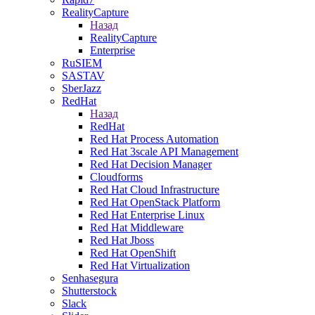
RealityCapture
Назад
RealityCapture
Enterprise
RuSIEM
SASTAV
SberJazz
RedHat
Назад
RedHat
Red Hat Process Automation
Red Hat 3scale API Management
Red Hat Decision Manager
Cloudforms
Red Hat Cloud Infrastructure
Red Hat OpenStack Platform
Red Hat Enterprise Linux
Red Hat Middleware
Red Hat Jboss
Red Hat OpenShift
Red Hat Virtualization
Senhasegura
Shutterstock
Slack