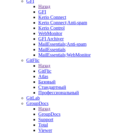
GFI
Назад
GFI
Kerio Connect
Kerio Connect;Anti-spam
Kerio Control
WebMonitor
GFI Archiver
MailEssentials;Anti-spam
MailEssentials
MailEssentials;WebMonitor
GitFlic
Назад
GitFlic
Atlas
Базовый
Стандартный
Профессиональный
GitLab
GroupDocs
Назад
GroupDocs
Support
Total
Viewer