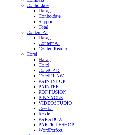
Conholdate
Назад
Conholdate
Support
Total
Content AI
Назад
Content AI
ContentReader
Corel
Назад
Corel
CorelCAD
CorelDRAW
PAINTSHOP
PAINTER
PDF FUSION
PINNACLE
VIDEOSTUDIO
Creator
Roxio
PARADOX
PARTICLESHOP
WordPerfect