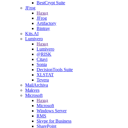
BestCrypt Suite
JFrog
Назад
JFrog
Artifactory
Bintray
Kits.AI
Lumivero
Назад
Lumivero
@RISK
Citavi
Sonia
DecisionTools Suite
XLSTAT
Tevera
MailArchiva
Makves
Microsoft
Назад
Microsoft
Windows Server
RMS
Skype for Business
SharePoint