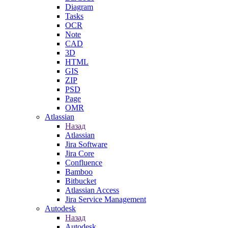
Diagram
Tasks
OCR
Note
CAD
3D
HTML
GIS
ZIP
PSD
Page
OMR
Atlassian
Назад
Atlassian
Jira Software
Jira Core
Confluence
Bamboo
Bitbucket
Atlassian Access
Jira Service Management
Autodesk
Назад
Autodesk