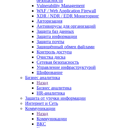
безопасности
Vulnerability Management
WAF / Web Application Firewall
XDR / NDR / EDR Мониторинг
Авторизация
Антивирусы для организаций
Защита баз данных
Защита информации
Защита почты
Защищённый обмен файлами
Контроль доступа
Очистка диска
Сетевая безопасность
Управление инфраструктурой
Шифрование
Бизнес аналитика
Назад
Бизнес аналитика
HR-аналитика
Защита от утечки информации
Интернет и Сеть
Коммуникации
Назад
Коммуникации
ВКС