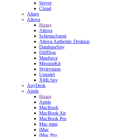
Server
Cloud
Altaro
Altova
Назад
Altova
SchemaAgent
Altova Authentic Desktop
DatabaseSpy
DiffDog
Mapforce
MissionKit
Stylevision
Umodel
XMLSpy
AnyDesk
Apple
Назад
Apple
MacBook
MacBook Air
MacBook Pro
Mac mini
iMac
iMac Pro