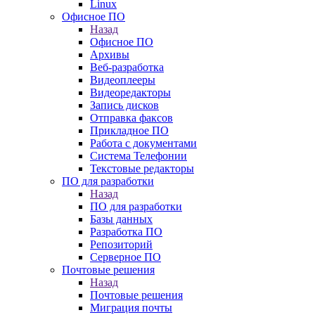
Linux
Офисное ПО
Назад
Офисное ПО
Архивы
Веб-разработка
Видеоплееры
Видеоредакторы
Запись дисков
Отправка факсов
Прикладное ПО
Работа с документами
Система Телефонии
Текстовые редакторы
ПО для разработки
Назад
ПО для разработки
Базы данных
Разработка ПО
Репозиторий
Серверное ПО
Почтовые решения
Назад
Почтовые решения
Миграция почты