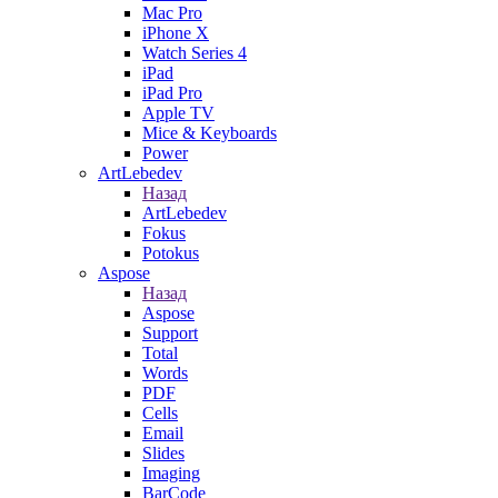
Mac Pro
iPhone X
Watch Series 4
iPad
iPad Pro
Apple TV
Mice & Keyboards
Power
ArtLebedev
Назад
ArtLebedev
Fokus
Potokus
Aspose
Назад
Aspose
Support
Total
Words
PDF
Cells
Email
Slides
Imaging
BarCode