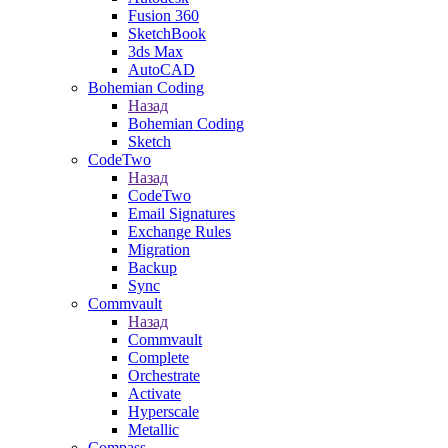
Fusion 360
SketchBook
3ds Max
AutoCAD
Bohemian Coding
Назад
Bohemian Coding
Sketch
CodeTwo
Назад
CodeTwo
Email Signatures
Exchange Rules
Migration
Backup
Sync
Commvault
Назад
Commvault
Complete
Orchestrate
Activate
Hyperscale
Metallic
Compass