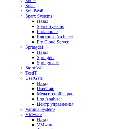
Slider
Solar
SolidWall
Sparx Systems
Назад
Sparx Systems
Prolaborate
Enterprise Architect
Pro Cloud Server
Springdel
Назад
Springdel
Springmatic
StormWall
TestIT
UserGate
Назад
UserGate
Межсетевой экран
Log Analyzer
Центр управления
Varonis Systems
VMware
Назад
VMware