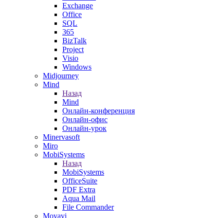
Exchange
Office
SQL
365
BizTalk
Project
Visio
Windows
Midjourney
Mind
Назад
Mind
Онлайн-конференция
Онлайн-офис
Онлайн-урок
Minervasoft
Miro
MobiSystems
Назад
MobiSystems
OfficeSuite
PDF Extra
Aqua Mail
File Commander
Movavi