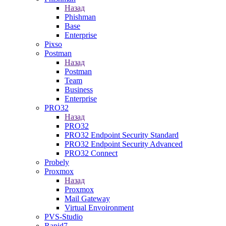
Назад
Phishman
Base
Enterprise
Pixso
Postman
Назад
Postman
Team
Business
Enterprise
PRO32
Назад
PRO32
PRO32 Endpoint Security Standard
PRO32 Endpoint Security Advanced
PRO32 Connect
Probely
Proxmox
Назад
Proxmox
Mail Gateway
Virtual Envoironment
PVS-Studio
Rapid7