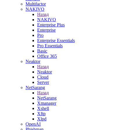
Multifactor
NAKIVO
Назад
NAKIVO
Enterprise Plus
Enterprise
Pro
Enterprise Essentials
Pro Essentials
Basic
Office 365
Neaktor
Назад
Neaktor
Cloud
Server
NetSarang
Назад
NetSarang
Xmanager
Xshell
Xftp
Xlpd
OpenAI
Phishman