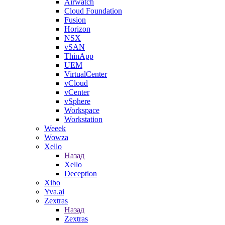
Airwatch
Cloud Foundation
Fusion
Horizon
NSX
vSAN
ThinApp
UEM
VirtualCenter
vCloud
vCenter
vSphere
Workspace
Workstation
Weeek
Wowza
Xello
Назад
Xello
Deception
Xibo
Yva.ai
Zextras
Назад
Zextras