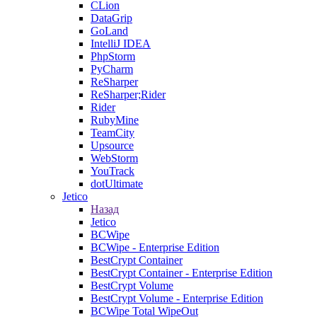
CLion
DataGrip
GoLand
IntelliJ IDEA
PhpStorm
PyCharm
ReSharper
ReSharper;Rider
Rider
RubyMine
TeamCity
Upsource
WebStorm
YouTrack
dotUltimate
Jetico
Назад
Jetico
BCWipe
BCWipe - Enterprise Edition
BestCrypt Container
BestCrypt Container - Enterprise Edition
BestCrypt Volume
BestCrypt Volume - Enterprise Edition
BCWipe Total WipeOut