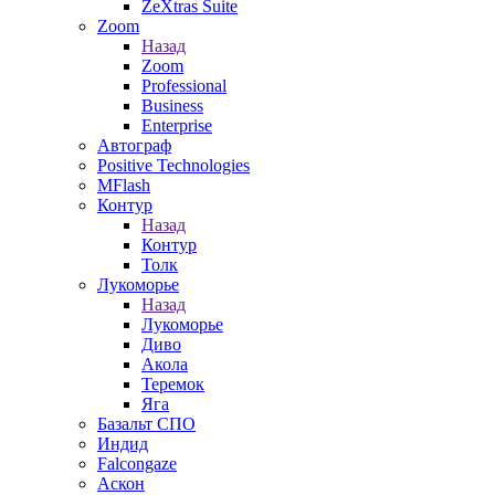
ZeXtras Suite
Zoom
Назад
Zoom
Professional
Business
Enterprise
Автограф
Positive Technologies
MFlash
Контур
Назад
Контур
Толк
Лукоморье
Назад
Лукоморье
Диво
Акола
Теремок
Яга
Базальт СПО
Индид
Falcongaze
Аскон