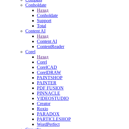
Conholdate
Назад
Conholdate
Support
Total
Content AI
Назад
Content AI
ContentReader
Corel
Назад
Corel
CorelCAD
CorelDRAW
PAINTSHOP
PAINTER
PDF FUSION
PINNACLE
VIDEOSTUDIO
Creator
Roxio
PARADOX
PARTICLESHOP
WordPerfect