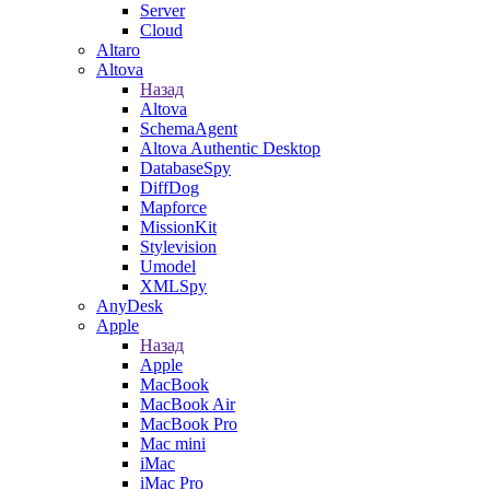
Server
Cloud
Altaro
Altova
Назад
Altova
SchemaAgent
Altova Authentic Desktop
DatabaseSpy
DiffDog
Mapforce
MissionKit
Stylevision
Umodel
XMLSpy
AnyDesk
Apple
Назад
Apple
MacBook
MacBook Air
MacBook Pro
Mac mini
iMac
iMac Pro