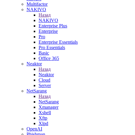
Multifactor
NAKIVO
Назад
NAKIVO
Enterprise Plus
Enterprise
Pro
Enterprise Essentials
Pro Essentials
Basic
Office 365
Neaktor
Назад
Neaktor
Cloud
Server
NetSarang
Назад
NetSarang
Xmanager
Xshell
Xftp
Xlpd
OpenAI
Phishman