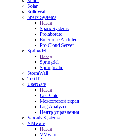
Slider
Solar
SolidWall
Sparx Systems
Назад
Sparx Systems
Prolaborate
Enterprise Architect
Pro Cloud Server
Springdel
Назад
Springdel
Springmatic
StormWall
TestIT
UserGate
Назад
UserGate
Межсетевой экран
Log Analyzer
Центр управления
Varonis Systems
VMware
Назад
VMware