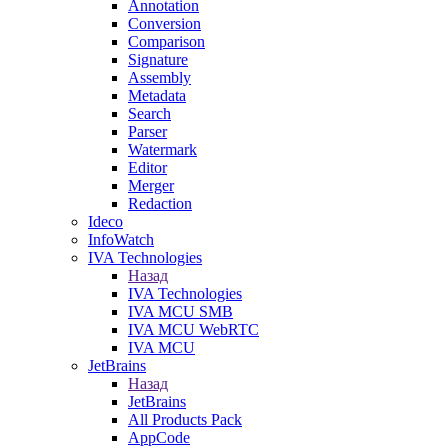
Annotation
Conversion
Comparison
Signature
Assembly
Metadata
Search
Parser
Watermark
Editor
Merger
Redaction
Ideco
InfoWatch
IVA Technologies
Назад
IVA Technologies
IVA MCU SMB
IVA MCU WebRTC
IVA MCU
JetBrains
Назад
JetBrains
All Products Pack
AppCode