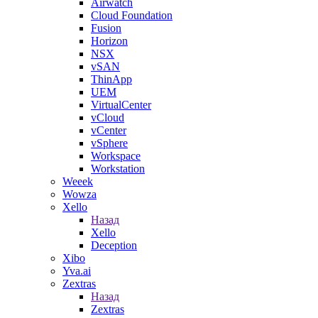
Airwatch
Cloud Foundation
Fusion
Horizon
NSX
vSAN
ThinApp
UEM
VirtualCenter
vCloud
vCenter
vSphere
Workspace
Workstation
Weeek
Wowza
Xello
Назад
Xello
Deception
Xibo
Yva.ai
Zextras
Назад
Zextras