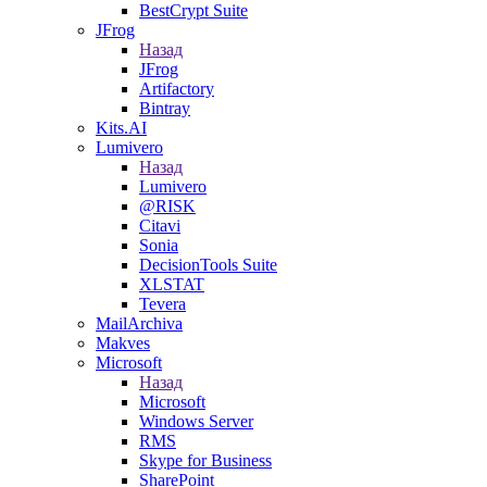
BestCrypt Suite
JFrog
Назад
JFrog
Artifactory
Bintray
Kits.AI
Lumivero
Назад
Lumivero
@RISK
Citavi
Sonia
DecisionTools Suite
XLSTAT
Tevera
MailArchiva
Makves
Microsoft
Назад
Microsoft
Windows Server
RMS
Skype for Business
SharePoint