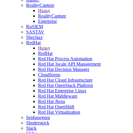
RealityCapture
Назад
RealityCapture
Enterprise
RuSIEM
SASTAV
SberJazz
RedHat
Назад
RedHat
Red Hat Process Automation
Red Hat 3scale API Management
Red Hat Decision Manager
Cloudforms
Red Hat Cloud Infrastructure
Red Hat OpenStack Platform
Red Hat Enterprise Linux
Red Hat Middleware
Red Hat Jboss
Red Hat OpenShift
Red Hat Virtualization
Senhasegura
Shutterstock
Slack