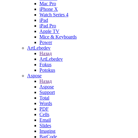
Mac Pro
iPhone X
Watch Series 4
iPad
iPad Pro
Apple TV
Mice & Keyboards
Power
ArtLebedev
Назад
ArtLebedev
Fokus
Potokus
Aspose
Назад
Aspose
Support
Total
Words
PDF
Cells
Email
Slides
Imaging
BarCode