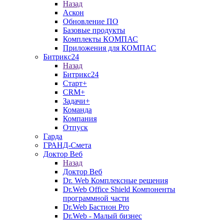
Назад
Аскон
Обновление ПО
Базовые продукты
Комплекты КОМПАС
Приложения для КОМПАС
Битрикс24
Назад
Битрикс24
Старт+
CRM+
Задачи+
Команда
Компания
Отпуск
Гарда
ГРАНД-Смета
Доктор Веб
Назад
Доктор Веб
Dr. Web Комплексные решения
Dr.Web Office Shield Компоненты
программной части
Dr.Web Бастион Pro
Dr.Web - Малый бизнес