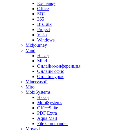
Exchange
Office
SQL
365
BizTalk
Project
Visio
Windows
Midjourney
Mind
Назад
Mind
Онлайн-конференция
Онлайн-офис
Онлайн-урок
Minervasoft
Miro
MobiSystems
Назад
MobiSystems
OfficeSuite
PDF Extra
Aqua Mail
File Commander
Movavi