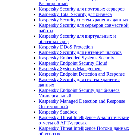
Расширенный
Kaspersky Security для почтовых серверов
Kaspersky Total Security для бизнеса
Kaspersky Security систем хранения данных
Kaspersky Security для серверов совместной
работы
Kaspersky Security для виртуальных и
облачных сред
Kaspersky DDoS Protection
Kaspersky Security для интернет-шлюзов
Kaspersky Embedded Systems Security
Kaspersky Endpoint Security Cloud
Kaspersky Systems Management
Kaspersky Endpoint Detection and Response
Kaspersky Security для систем хранения
данных
Kaspersky Endpoint Security для бизнеса
Универсальный
Kaspersky Managed Detection and Response
Оптимальный
Kaspersky Sandbox
Kaspersky Threat Intelligence Аналитические
отчеты об АРТ-угрозах
Kaspersky Threat Intelligence Потоки данных
об угрозах