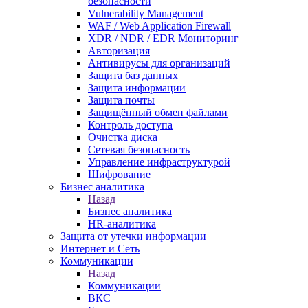
безопасности
Vulnerability Management
WAF / Web Application Firewall
XDR / NDR / EDR Мониторинг
Авторизация
Антивирусы для организаций
Защита баз данных
Защита информации
Защита почты
Защищённый обмен файлами
Контроль доступа
Очистка диска
Сетевая безопасность
Управление инфраструктурой
Шифрование
Бизнес аналитика
Назад
Бизнес аналитика
HR-аналитика
Защита от утечки информации
Интернет и Сеть
Коммуникации
Назад
Коммуникации
ВКС