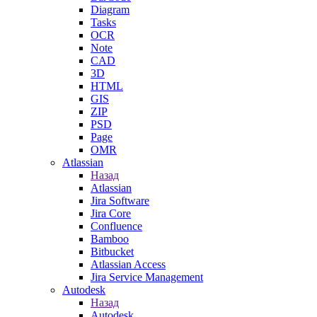
Diagram
Tasks
OCR
Note
CAD
3D
HTML
GIS
ZIP
PSD
Page
OMR
Atlassian
Назад
Atlassian
Jira Software
Jira Core
Confluence
Bamboo
Bitbucket
Atlassian Access
Jira Service Management
Autodesk
Назад
Autodesk