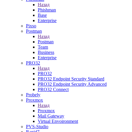
Назад
Phishman
Base
Enterprise
Pixso
Postman
Назад
Postman
Team
Business
Enterprise
PRO32
Назад
PRO32
PRO32 Endpoint Security Standard
PRO32 Endpoint Security Advanced
PRO32 Connect
Probely
Proxmox
Назад
Proxmox
Mail Gateway
Virtual Envoironment
PVS-Studio
Rapid7