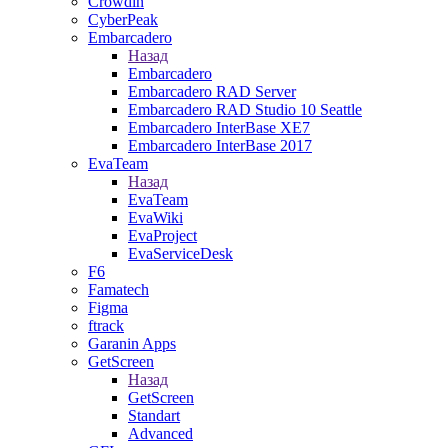
Crowdin
CyberPeak
Embarcadero
Назад
Embarcadero
Embarcadero RAD Server
Embarcadero RAD Studio 10 Seattle
Embarcadero InterBase XE7
Embarcadero InterBase 2017
EvaTeam
Назад
EvaTeam
EvaWiki
EvaProject
EvaServiceDesk
F6
Famatech
Figma
ftrack
Garanin Apps
GetScreen
Назад
GetScreen
Standart
Advanced