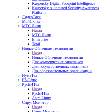
Kaspersky Digital Footprint Intelligence
Kaspersky Automated Security Awareness
Platform
ЛидерТаск
МойСклад
МТС Линк
Назад
МТС Линк
Enterprise
Total
Новые Облачные Технологии
Назад
Новые Облачные Технологии
Для коммерческих заказчиков
Для государственных заказчиков
Для образовательных организаций
НумаТех
Р7-Офис
РусБИТех
Назад
РусБИТех
Astra Linux
СпрутМонитор
Назад
СпрутМонитор