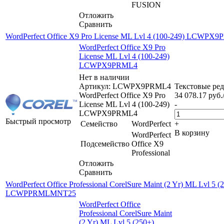
FUSION
Отложить
Сравнить
WordPerfect Office X9 Pro License ML Lvl 4 (100-249) LCWPX
WordPerfect Office X9 Pro
License ML Lvl 4 (100-249)
LCWPX9PRML4
Нет в наличии
Артикул: LCWPX9PRML4
Текстовые ре
WordPerfect Office X9 Pro
34 078.17
руб.
License ML Lvl 4 (100-249)
-
LCWPX9PRML4
Быстрый просмотр
Семейство
WordPerfect
+
В корзину
WordPerfect
Подсемейство
Office X9
Professional
Отложить
Сравнить
WordPerfect Office Professional CorelSure Maint (2 Yr) ML Lvl 5 (
LCWPPRMLMNT25
WordPerfect Office
Professional CorelSure Maint
(2 Yr) ML Lvl 5 (250+)