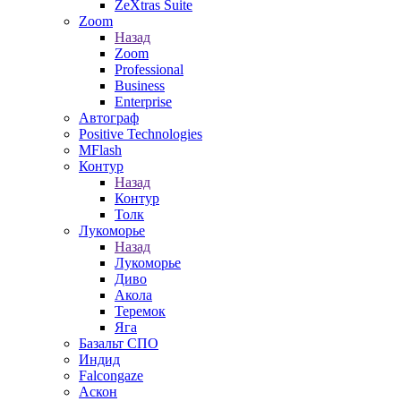
ZeXtras Suite
Zoom
Назад
Zoom
Professional
Business
Enterprise
Автограф
Positive Technologies
MFlash
Контур
Назад
Контур
Толк
Лукоморье
Назад
Лукоморье
Диво
Акола
Теремок
Яга
Базальт СПО
Индид
Falcongaze
Аскон