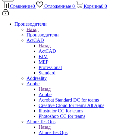
Сравнение
0
Отложенные
0
Корзина
0
0
Производители
Назад
Производители
ActCAD
Назад
ActCAD
BIM
MEP
Professional
Standard
Addreality
Adobe
Назад
Adobe
Acrobat Standard DC for teams
Creative Cloud for teams All Apps
Illustrator CC for teams
Photoshop CC for teams
Allure TestOps
Назад
Allure TestOps