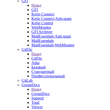
GFI
Назад
GFI
Kerio Connect
Kerio Connect;Anti-spam
Kerio Control
WebMonitor
GFI Archiver
MailEssentials;Anti-spam
MailEssentials
MailEssentials;WebMonitor
GitFlic
Назад
GitFlic
Atlas
Базовый
Стандартный
Профессиональный
GitLab
GroupDocs
Назад
GroupDocs
Support
Total
Viewer