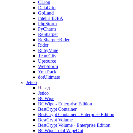
CLion
DataGrip
GoLand
IntelliJ IDEA
PhpStorm
PyCharm
ReSharper
ReSharper;Rider
Rider
RubyMine
TeamCity
Upsource
WebStorm
YouTrack
dotUltimate
Jetico
Назад
Jetico
BCWipe
BCWipe - Enterprise Edition
BestCrypt Container
BestCrypt Container - Enterprise Edition
BestCrypt Volume
BestCrypt Volume - Enterprise Edition
BCWipe Total WipeOut