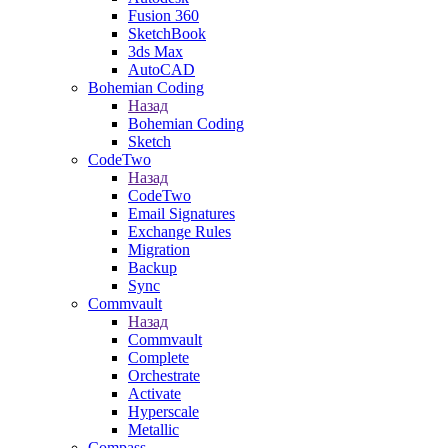
Fusion 360
SketchBook
3ds Max
AutoCAD
Bohemian Coding
Назад
Bohemian Coding
Sketch
CodeTwo
Назад
CodeTwo
Email Signatures
Exchange Rules
Migration
Backup
Sync
Commvault
Назад
Commvault
Complete
Orchestrate
Activate
Hyperscale
Metallic
Compass