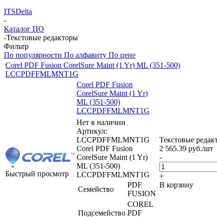
ITSDelta
-
Каталог ПО
-
Текстовые редакторы
Фильтр
По популярности
По алфавиту
По цене
Corel PDF Fusion CorelSure Maint (1 Yr) ML (351-500)
LCCPDFFMLMNT1G
Corel PDF Fusion
CorelSure Maint (1 Yr)
ML (351-500)
LCCPDFFMLMNT1G
Нет в наличии
Артикул:
LCCPDFFMLMNT1G
Текстовые редак
Corel PDF Fusion
2 565.39
руб.
/шт
CorelSure Maint (1 Yr)
-
ML (351-500)
Быстрый просмотр
LCCPDFFMLMNT1G
+
PDF
В корзину
Семейство
FUSION
COREL
Подсемейство
PDF