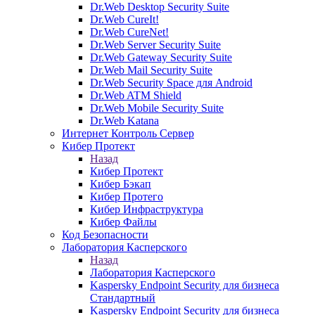
Dr.Web Desktop Security Suite
Dr.Web CureIt!
Dr.Web CureNet!
Dr.Web Server Security Suite
Dr.Web Gateway Security Suite
Dr.Web Mail Security Suite
Dr.Web Security Space для Android
Dr.Web ATM Shield
Dr.Web Mobile Security Suite
Dr.Web Katana
Интернет Контроль Сервер
Кибер Протект
Назад
Кибер Протект
Кибер Бэкап
Кибер Протего
Кибер Инфраструктура
Кибер Файлы
Код Безопасности
Лаборатория Касперского
Назад
Лаборатория Касперского
Kaspersky Endpoint Security для бизнеса
Стандартный
Kaspersky Endpoint Security для бизнеса