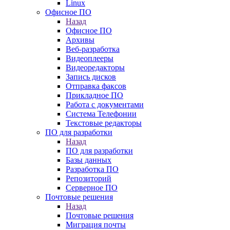
Linux
Офисное ПО
Назад
Офисное ПО
Архивы
Веб-разработка
Видеоплееры
Видеоредакторы
Запись дисков
Отправка факсов
Прикладное ПО
Работа с документами
Система Телефонии
Текстовые редакторы
ПО для разработки
Назад
ПО для разработки
Базы данных
Разработка ПО
Репозиторий
Серверное ПО
Почтовые решения
Назад
Почтовые решения
Миграция почты