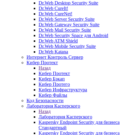
Dr.Web Desktop Security Suite
Dr.Web CureIt!
Dr.Web CureNet!
Dr.Web Server Security Suite
Dr.Web Gateway Security Suite
Dr.Web Mail Security Suite
Dr.Web Security Space для Android
Dr.Web ATM Shield
Dr.Web Mobile Security Suite
Dr.Web Katana
Интернет Контроль Сервер
Кибер Протект
Назад
Кибер Протект
Кибер Бэкап
Кибер Протего
Кибер Инфраструктура
Кибер Файлы
Код Безопасности
Лаборатория Касперского
Назад
Лаборатория Касперского
Kaspersky Endpoint Security для бизнеса
Стандартный
Kaspersky Endpoint Security для бизнеса