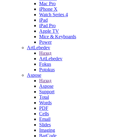
Mac Pro
iPhone X
Watch Series 4
iPad
iPad Pro
Apple TV
Mice & Keyboards
Power
ArtLebedev
Назад
ArtLebedev
Fokus
Potokus
Aspose
Назад
Aspose
Support
Total
Words
PDF
Cells
Email
Slides
Imaging
BarCode