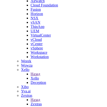
Airwatch
Cloud Foundation
Fusion
Horizon
NSX
vSAN
ThinApp
UEM
VirtualCenter
vCloud
vCenter
vSphere
Workspace
Workstation
Weeek
Wowza
Xello
Назад
Xello
Deception
Xibo
Yva.ai
Zextras
Назад
Zextras