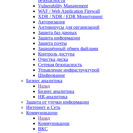
безопасности
Vulnerability Management
WAF / Web Application Firewall
XDR / NDR / EDR Мониторинг
Авторизация
Антивирусы для организаций
Защита баз данных
Защита информации
Защита почты
Защищённый обмен файлами
Контроль доступа
Очистка диска
Сетевая безопасность
Управление инфраструктурой
Шифрование
Бизнес аналитика
Назад
Бизнес аналитика
HR-аналитика
Защита от утечки информации
Интернет и Сеть
Коммуникации
Назад
Коммуникации
ВКС