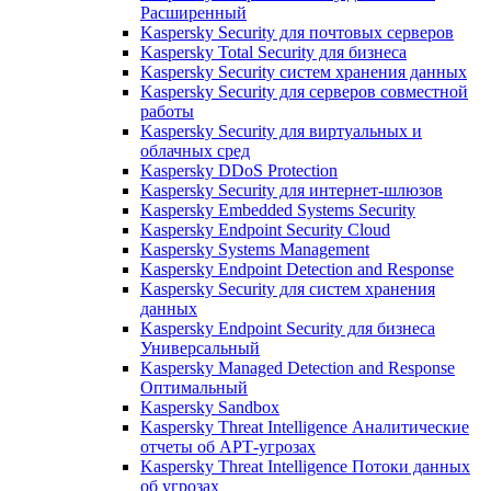
Расширенный
Kaspersky Security для почтовых серверов
Kaspersky Total Security для бизнеса
Kaspersky Security систем хранения данных
Kaspersky Security для серверов совместной
работы
Kaspersky Security для виртуальных и
облачных сред
Kaspersky DDoS Protection
Kaspersky Security для интернет-шлюзов
Kaspersky Embedded Systems Security
Kaspersky Endpoint Security Cloud
Kaspersky Systems Management
Kaspersky Endpoint Detection and Response
Kaspersky Security для систем хранения
данных
Kaspersky Endpoint Security для бизнеса
Универсальный
Kaspersky Managed Detection and Response
Оптимальный
Kaspersky Sandbox
Kaspersky Threat Intelligence Аналитические
отчеты об АРТ-угрозах
Kaspersky Threat Intelligence Потоки данных
об угрозах