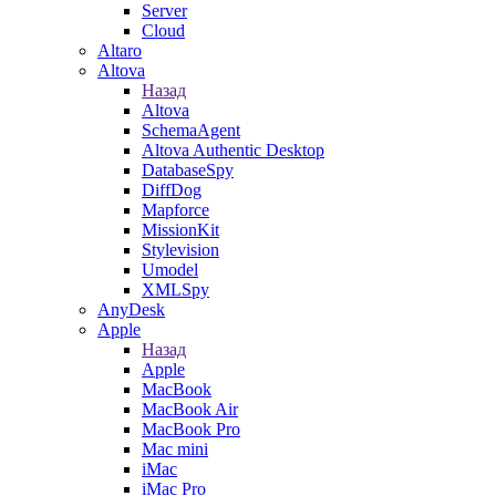
Server
Cloud
Altaro
Altova
Назад
Altova
SchemaAgent
Altova Authentic Desktop
DatabaseSpy
DiffDog
Mapforce
MissionKit
Stylevision
Umodel
XMLSpy
AnyDesk
Apple
Назад
Apple
MacBook
MacBook Air
MacBook Pro
Mac mini
iMac
iMac Pro