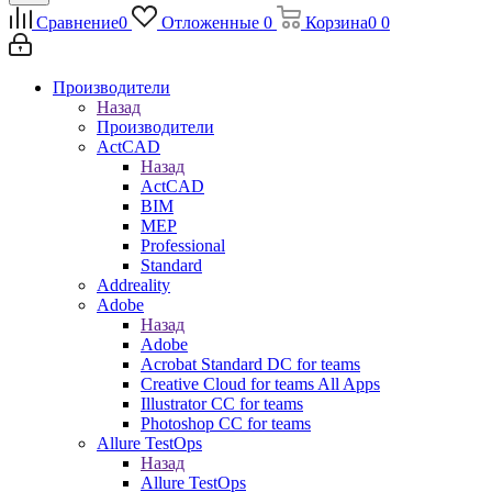
Сравнение
0
Отложенные
0
Корзина
0
0
Производители
Назад
Производители
ActCAD
Назад
ActCAD
BIM
MEP
Professional
Standard
Addreality
Adobe
Назад
Adobe
Acrobat Standard DC for teams
Creative Cloud for teams All Apps
Illustrator CC for teams
Photoshop CC for teams
Allure TestOps
Назад
Allure TestOps