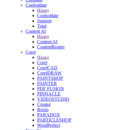
Conholdate
Назад
Conholdate
Support
Total
Content AI
Назад
Content AI
ContentReader
Corel
Назад
Corel
CorelCAD
CorelDRAW
PAINTSHOP
PAINTER
PDF FUSION
PINNACLE
VIDEOSTUDIO
Creator
Roxio
PARADOX
PARTICLESHOP
WordPerfect