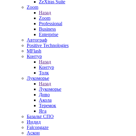
ZeXtras Suite
Zoom
Назад
Zoom
Professional
Business
Enterprise
Автограф
Positive Technologies
MFlash
Контур
Назад
Контур
Толк
Лукоморье
Назад
Лукоморье
Диво
Акола
Теремок
Яга
Базальт СПО
Индид
Falcongaze
Аскон