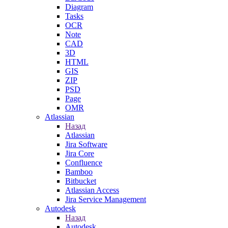
Diagram
Tasks
OCR
Note
CAD
3D
HTML
GIS
ZIP
PSD
Page
OMR
Atlassian
Назад
Atlassian
Jira Software
Jira Core
Confluence
Bamboo
Bitbucket
Atlassian Access
Jira Service Management
Autodesk
Назад
Autodesk