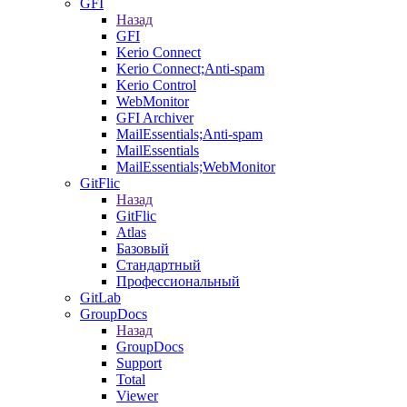
GFI
Назад
GFI
Kerio Connect
Kerio Connect;Anti-spam
Kerio Control
WebMonitor
GFI Archiver
MailEssentials;Anti-spam
MailEssentials
MailEssentials;WebMonitor
GitFlic
Назад
GitFlic
Atlas
Базовый
Стандартный
Профессиональный
GitLab
GroupDocs
Назад
GroupDocs
Support
Total
Viewer