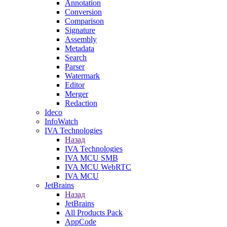
Annotation
Conversion
Comparison
Signature
Assembly
Metadata
Search
Parser
Watermark
Editor
Merger
Redaction
Ideco
InfoWatch
IVA Technologies
Назад
IVA Technologies
IVA MCU SMB
IVA MCU WebRTC
IVA MCU
JetBrains
Назад
JetBrains
All Products Pack
AppCode