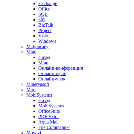
Exchange
Office
SQL
365
BizTalk
Project
Visio
Windows
Midjourney
Mind
Назад
Mind
Онлайн-конференция
Онлайн-офис
Онлайн-урок
Minervasoft
Miro
MobiSystems
Назад
MobiSystems
OfficeSuite
PDF Extra
Aqua Mail
File Commander
Movavi