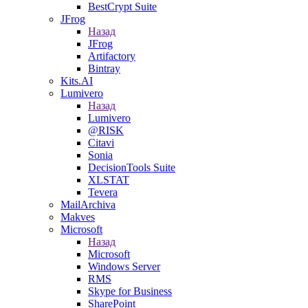
BestCrypt Suite
JFrog
Назад
JFrog
Artifactory
Bintray
Kits.AI
Lumivero
Назад
Lumivero
@RISK
Citavi
Sonia
DecisionTools Suite
XLSTAT
Tevera
MailArchiva
Makves
Microsoft
Назад
Microsoft
Windows Server
RMS
Skype for Business
SharePoint