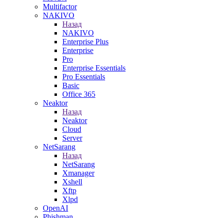
Multifactor
NAKIVO
Назад
NAKIVO
Enterprise Plus
Enterprise
Pro
Enterprise Essentials
Pro Essentials
Basic
Office 365
Neaktor
Назад
Neaktor
Cloud
Server
NetSarang
Назад
NetSarang
Xmanager
Xshell
Xftp
Xlpd
OpenAI
Phishman