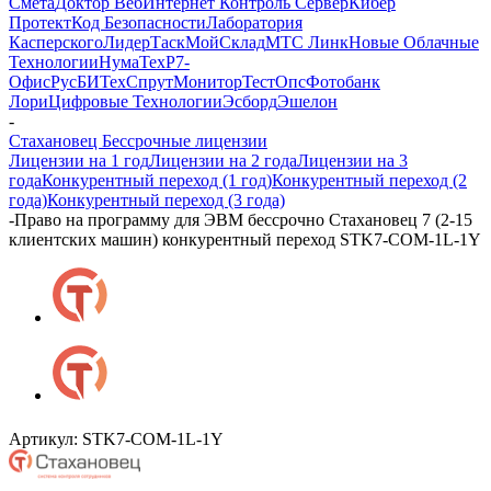
Смета
Доктор Веб
Интернет Контроль Сервер
Кибер
Протект
Код Безопасности
Лаборатория
Касперского
ЛидерТаск
МойСклад
МТС Линк
Новые Облачные
Технологии
НумаТех
Р7-
Офис
РусБИТех
СпрутМонитор
ТестОпс
Фотобанк
Лори
Цифровые Технологии
Эсборд
Эшелон
-
Стахановец Бессрочные лицензии
Лицензии на 1 год
Лицензии на 2 года
Лицензии на 3
года
Конкурентный переход (1 год)
Конкурентный переход (2
года)
Конкурентный переход (3 года)
-
Право на программу для ЭВМ бессрочно Стахановец 7 (2-15
клиентских машин) конкурентный переход STK7-COM-1L-1Y
Артикул:
STK7-COM-1L-1Y