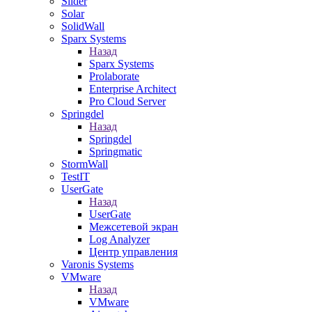
Slider
Solar
SolidWall
Sparx Systems
Назад
Sparx Systems
Prolaborate
Enterprise Architect
Pro Cloud Server
Springdel
Назад
Springdel
Springmatic
StormWall
TestIT
UserGate
Назад
UserGate
Межсетевой экран
Log Analyzer
Центр управления
Varonis Systems
VMware
Назад
VMware