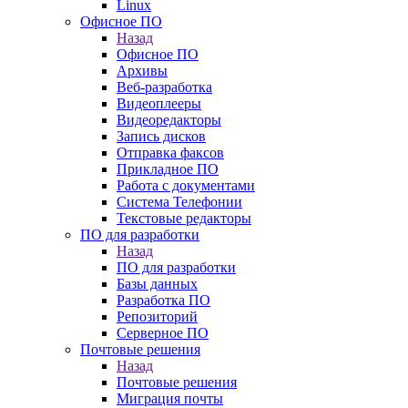
Linux
Офисное ПО
Назад
Офисное ПО
Архивы
Веб-разработка
Видеоплееры
Видеоредакторы
Запись дисков
Отправка факсов
Прикладное ПО
Работа с документами
Система Телефонии
Текстовые редакторы
ПО для разработки
Назад
ПО для разработки
Базы данных
Разработка ПО
Репозиторий
Серверное ПО
Почтовые решения
Назад
Почтовые решения
Миграция почты