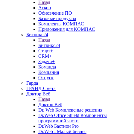
Назад
Аскон
Обновление ПО
Базовые продукты
Комплекты КОМПАС
Приложения для КОМПАС
Битрикс24
Назад
Битрикс24
Старт+
CRM+
Задачи+
Команда
Компания
Отпуск
Гарда
ГРАНД-Смета
Доктор Веб
Назад
Доктор Веб
Dr. Web Комплексные решения
Dr.Web Office Shield Компоненты
программной части
Dr.Web Бастион Pro
Dr.Web - Малый бизнес