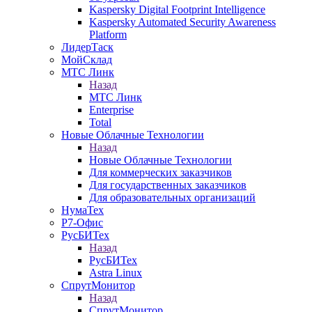
Kaspersky Digital Footprint Intelligence
Kaspersky Automated Security Awareness
Platform
ЛидерТаск
МойСклад
МТС Линк
Назад
МТС Линк
Enterprise
Total
Новые Облачные Технологии
Назад
Новые Облачные Технологии
Для коммерческих заказчиков
Для государственных заказчиков
Для образовательных организаций
НумаТех
Р7-Офис
РусБИТех
Назад
РусБИТех
Astra Linux
СпрутМонитор
Назад
СпрутМонитор