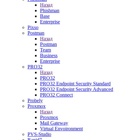
Назад
Phishman
Base
Enterprise
Pixso
Postman
Назад
Postman
Team
Business
Enterprise
PRO32
Назад
PRO32
PRO32 Endpoint Security Standard
PRO32 Endpoint Security Advanced
PRO32 Connect
Probely
Proxmox
Назад
Proxmox
Mail Gateway
Virtual Envoironment
PVS-Studio
Rapid7