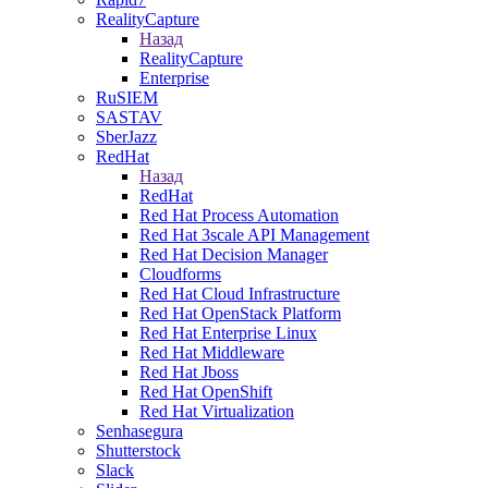
RealityCapture
Назад
RealityCapture
Enterprise
RuSIEM
SASTAV
SberJazz
RedHat
Назад
RedHat
Red Hat Process Automation
Red Hat 3scale API Management
Red Hat Decision Manager
Cloudforms
Red Hat Cloud Infrastructure
Red Hat OpenStack Platform
Red Hat Enterprise Linux
Red Hat Middleware
Red Hat Jboss
Red Hat OpenShift
Red Hat Virtualization
Senhasegura
Shutterstock
Slack