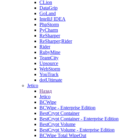
CLion
DataGrip
GoLand
IntelliJ IDEA
PhpStorm
PyCharm
ReSharper
ReSharper;Rider
Rider
RubyMine
TeamCity
Upsource
WebStorm
YouTrack
dotUltimate
Jetico
Назад
Jetico
BCWipe
BCWipe - Enterprise Edition
BestCrypt Container
BestCrypt Container - Enterprise Edition
BestCrypt Volume
BestCrypt Volume - Enterprise Edition
BCWipe Total WipeOut