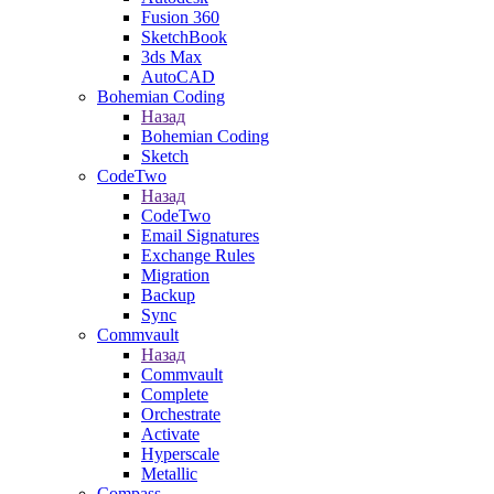
Fusion 360
SketchBook
3ds Max
AutoCAD
Bohemian Coding
Назад
Bohemian Coding
Sketch
CodeTwo
Назад
CodeTwo
Email Signatures
Exchange Rules
Migration
Backup
Sync
Commvault
Назад
Commvault
Complete
Orchestrate
Activate
Hyperscale
Metallic
Compass