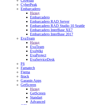
Crowdin
CyberPeak
Embarcadero
Назад
Embarcadero
Embarcadero RAD Server
Embarcadero RAD Studio 10 Seattle
Embarcadero InterBase XE7
Embarcadero InterBase 2017
EvaTeam
Назад
EvaTeam
EvaWiki
EvaProject
EvaServiceDesk
F6
Famatech
Figma
ftrack
Garanin Apps
GetScreen
Назад
GetScreen
Standart
Advanced