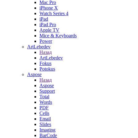
Mac Pro
iPhone X
Watch Series 4
iPad
iPad Pro
Apple TV
Mice & Keyboards
Power
ArtLebedev
Назад
ArtLebedev
Fokus
Potokus
Aspose
Назад
Aspose
Support
Total
Words
PDF
Cells
Email
Slides
Imaging
BarCode