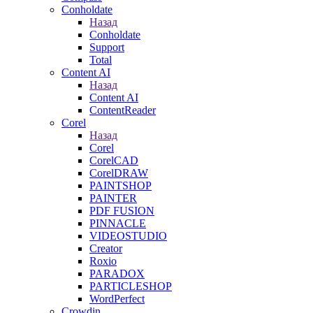
Conholdate
Назад
Conholdate
Support
Total
Content AI
Назад
Content AI
ContentReader
Corel
Назад
Corel
CorelCAD
CorelDRAW
PAINTSHOP
PAINTER
PDF FUSION
PINNACLE
VIDEOSTUDIO
Creator
Roxio
PARADOX
PARTICLESHOP
WordPerfect
Crowdin