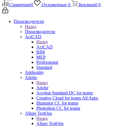
Сравнение
0
Отложенные
0
Корзина
0
0
Производители
Назад
Производители
ActCAD
Назад
ActCAD
BIM
MEP
Professional
Standard
Addreality
Adobe
Назад
Adobe
Acrobat Standard DC for teams
Creative Cloud for teams All Apps
Illustrator CC for teams
Photoshop CC for teams
Allure TestOps
Назад
Allure TestOps