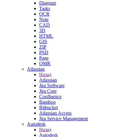
Diagram
Tasks
OCR
Note
CAD
3D
HTML
GIS
ZIP
PSD
Page
OMR
Atlassian
Назад
Atlassian
Jira Software
Jira Core
Confluence
Bamboo
Bitbucket
Atlassian Access
Jira Service Management
Autodesk
Назад
Autodesk