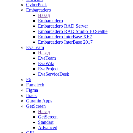
CyberPeak
Embarcadero
Назад
Embarcadero
Embarcadero RAD Server
Embarcadero RAD Studio 10 Seattle
Embarcadero InterBase XE7
Embarcadero InterBase 2017
EvaTeam
Назад
EvaTeam
EvaWiki
EvaProject
EvaServiceDesk
F6
Famatech
Figma
ftrack
Garanin Apps
GetScreen
Назад
GetScreen
Standart
Advanced
GFI