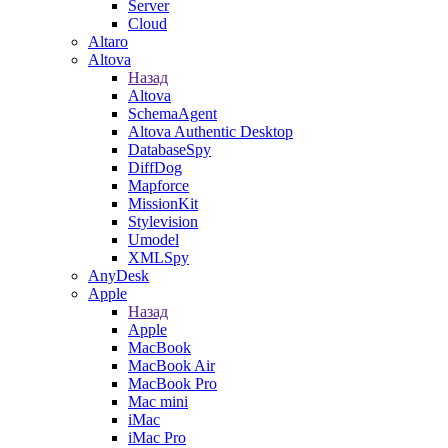
Server
Cloud
Altaro
Altova
Назад
Altova
SchemaAgent
Altova Authentic Desktop
DatabaseSpy
DiffDog
Mapforce
MissionKit
Stylevision
Umodel
XMLSpy
AnyDesk
Apple
Назад
Apple
MacBook
MacBook Air
MacBook Pro
Mac mini
iMac
iMac Pro