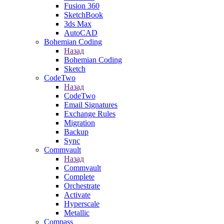
Fusion 360
SketchBook
3ds Max
AutoCAD
Bohemian Coding
Назад
Bohemian Coding
Sketch
CodeTwo
Назад
CodeTwo
Email Signatures
Exchange Rules
Migration
Backup
Sync
Commvault
Назад
Commvault
Complete
Orchestrate
Activate
Hyperscale
Metallic
Compass