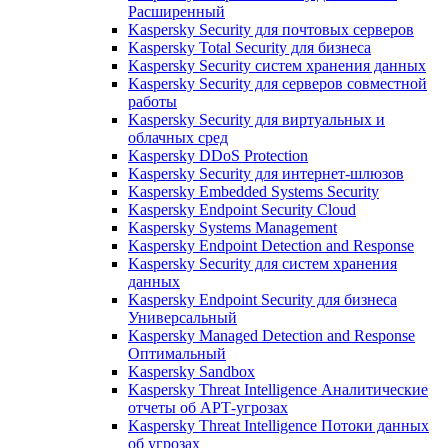
Расширенный
Kaspersky Security для почтовых серверов
Kaspersky Total Security для бизнеса
Kaspersky Security систем хранения данных
Kaspersky Security для серверов совместной
работы
Kaspersky Security для виртуальных и
облачных сред
Kaspersky DDoS Protection
Kaspersky Security для интернет-шлюзов
Kaspersky Embedded Systems Security
Kaspersky Endpoint Security Cloud
Kaspersky Systems Management
Kaspersky Endpoint Detection and Response
Kaspersky Security для систем хранения
данных
Kaspersky Endpoint Security для бизнеса
Универсальный
Kaspersky Managed Detection and Response
Оптимальный
Kaspersky Sandbox
Kaspersky Threat Intelligence Аналитические
отчеты об АРТ-угрозах
Kaspersky Threat Intelligence Потоки данных
об угрозах