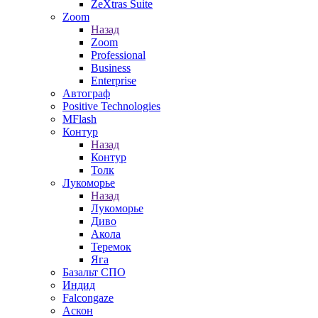
ZeXtras Suite
Zoom
Назад
Zoom
Professional
Business
Enterprise
Автограф
Positive Technologies
MFlash
Контур
Назад
Контур
Толк
Лукоморье
Назад
Лукоморье
Диво
Акола
Теремок
Яга
Базальт СПО
Индид
Falcongaze
Аскон