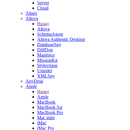
Server
Cloud
Altaro
Altova
Назад
Altova
SchemaAgent
Altova Authentic Desktop
DatabaseSpy
DiffDog
Mapforce
MissionKit
Stylevision
Umodel
XMLSpy
AnyDesk
Apple
Назад
Apple
MacBook
MacBook Air
MacBook Pro
Mac mini
iMac
iMac Pro