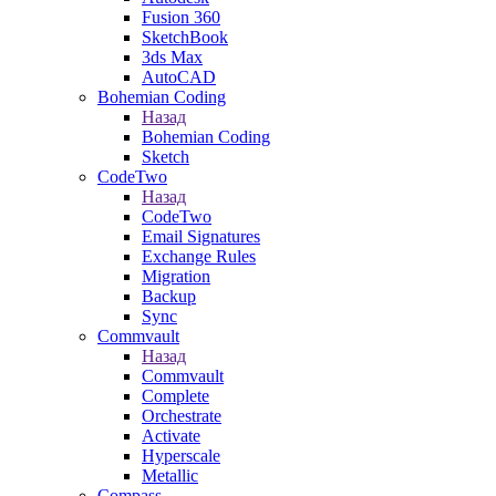
Fusion 360
SketchBook
3ds Max
AutoCAD
Bohemian Coding
Назад
Bohemian Coding
Sketch
CodeTwo
Назад
CodeTwo
Email Signatures
Exchange Rules
Migration
Backup
Sync
Commvault
Назад
Commvault
Complete
Orchestrate
Activate
Hyperscale
Metallic
Compass