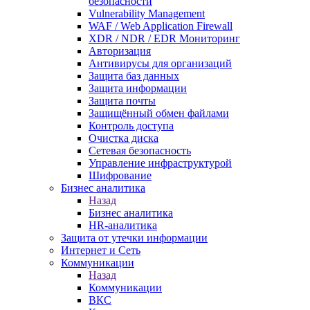
безопасности
Vulnerability Management
WAF / Web Application Firewall
XDR / NDR / EDR Мониторинг
Авторизация
Антивирусы для организаций
Защита баз данных
Защита информации
Защита почты
Защищённый обмен файлами
Контроль доступа
Очистка диска
Сетевая безопасность
Управление инфраструктурой
Шифрование
Бизнес аналитика
Назад
Бизнес аналитика
HR-аналитика
Защита от утечки информации
Интернет и Сеть
Коммуникации
Назад
Коммуникации
ВКС