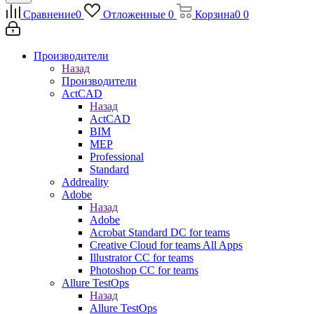
Сравнение
0
Отложенные
0
Корзина
0
0
Производители
Назад
Производители
ActCAD
Назад
ActCAD
BIM
MEP
Professional
Standard
Addreality
Adobe
Назад
Adobe
Acrobat Standard DC for teams
Creative Cloud for teams All Apps
Illustrator CC for teams
Photoshop CC for teams
Allure TestOps
Назад
Allure TestOps