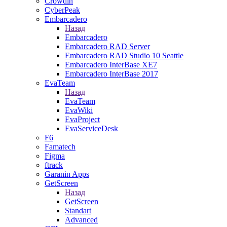
Crowdin
CyberPeak
Embarcadero
Назад
Embarcadero
Embarcadero RAD Server
Embarcadero RAD Studio 10 Seattle
Embarcadero InterBase XE7
Embarcadero InterBase 2017
EvaTeam
Назад
EvaTeam
EvaWiki
EvaProject
EvaServiceDesk
F6
Famatech
Figma
ftrack
Garanin Apps
GetScreen
Назад
GetScreen
Standart
Advanced