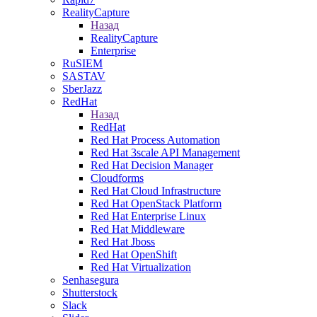
RealityCapture
Назад
RealityCapture
Enterprise
RuSIEM
SASTAV
SberJazz
RedHat
Назад
RedHat
Red Hat Process Automation
Red Hat 3scale API Management
Red Hat Decision Manager
Cloudforms
Red Hat Cloud Infrastructure
Red Hat OpenStack Platform
Red Hat Enterprise Linux
Red Hat Middleware
Red Hat Jboss
Red Hat OpenShift
Red Hat Virtualization
Senhasegura
Shutterstock
Slack