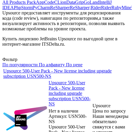
All Products Pack
AppCode
CLion
DataGrip
GoLand
IntelliJ
IDEA
PhpStorm
PyCharm
ReSharper
ReSharper;Rider
Rider
RubyMine
Upsource предоставляет инструменты для рецензирования
кода (code review), навигации по репозиториям,а также
визуализирует активность в репозитории, позволяя выявить
возможные проблемы на уровне проекта.
Купить лицензию JetBrains Upsource по выгодной цене в
интернет-магазине ITSDelta.ru.
Фильтр
По популярности
По алфавиту
По цене
Upsource 500-User Pack - New license including upgrade
subscription USN500-NS
Upsource 500-User
Pack - New license
including upgrade
subscription USN500-
NS
Upsource
Нет в наличии
Цена по запросу
Артикул: USN500-
Наши менеджеры
NS
обязательно
Upsource 500-User
свяжутся с вами