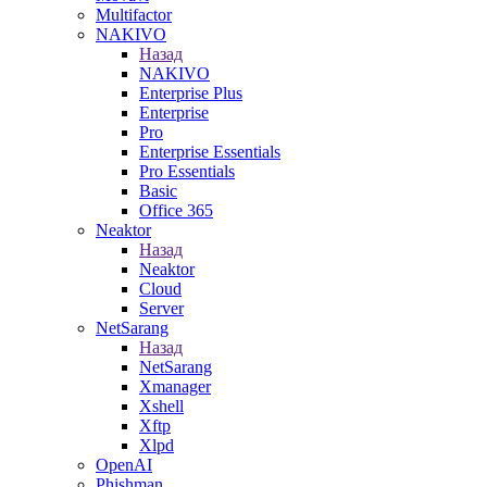
Multifactor
NAKIVO
Назад
NAKIVO
Enterprise Plus
Enterprise
Pro
Enterprise Essentials
Pro Essentials
Basic
Office 365
Neaktor
Назад
Neaktor
Cloud
Server
NetSarang
Назад
NetSarang
Xmanager
Xshell
Xftp
Xlpd
OpenAI
Phishman