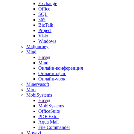
Exchange
Office
SQL
365
BizTalk
Project
Visio
Windows
Midjourney
Mind
Назад
Mind
Онлайн-конференция
Онлайн-офис
Онлайн-урок
Minervasoft
Miro
MobiSystems
Назад
MobiSystems
OfficeSuite
PDF Extra
Aqua Mail
File Commander
Movavi