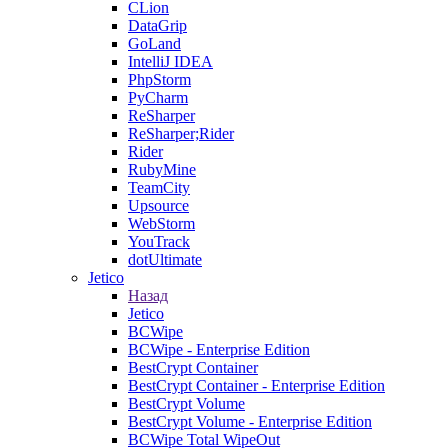
CLion
DataGrip
GoLand
IntelliJ IDEA
PhpStorm
PyCharm
ReSharper
ReSharper;Rider
Rider
RubyMine
TeamCity
Upsource
WebStorm
YouTrack
dotUltimate
Jetico
Назад
Jetico
BCWipe
BCWipe - Enterprise Edition
BestCrypt Container
BestCrypt Container - Enterprise Edition
BestCrypt Volume
BestCrypt Volume - Enterprise Edition
BCWipe Total WipeOut