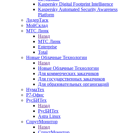
Kaspersky Digital Footprint Intelligence
Kaspersky Automated Security Awareness
Platform
ЛидерТаск
МойСклад
МТС Линк
Назад
МТС Линк
Enterprise
Total
Новые Облачные Технологии
Назад
Новые Облачные Технологии
Для коммерческих заказчиков
Для государственных заказчиков
Для образовательных организаций
НумаТех
Р7-Офис
РусБИТех
Назад
РусБИТех
Astra Linux
СпрутМонитор
Назад
СпрутМонитор