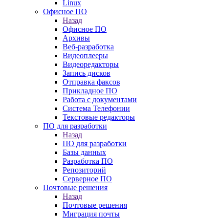
Linux
Офисное ПО
Назад
Офисное ПО
Архивы
Веб-разработка
Видеоплееры
Видеоредакторы
Запись дисков
Отправка факсов
Прикладное ПО
Работа с документами
Система Телефонии
Текстовые редакторы
ПО для разработки
Назад
ПО для разработки
Базы данных
Разработка ПО
Репозиторий
Серверное ПО
Почтовые решения
Назад
Почтовые решения
Миграция почты