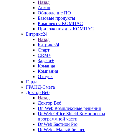
Назад
Аскон
Обновление ПО
Базовые продукты
Комплекты КОМПАС
Приложения для КОМПАС
Битрикс24
Назад
Битрикс24
Старт+
CRM+
Задачи+
Команда
Компания
Отпуск
Гарда
ГРАНД-Смета
Доктор Веб
Назад
Доктор Веб
Dr. Web Комплексные решения
Dr.Web Office Shield Компоненты
программной части
Dr.Web Бастион Pro
Dr.Web - Малый бизнес