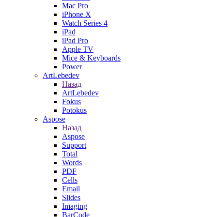
Mac Pro
iPhone X
Watch Series 4
iPad
iPad Pro
Apple TV
Mice & Keyboards
Power
ArtLebedev
Назад
ArtLebedev
Fokus
Potokus
Aspose
Назад
Aspose
Support
Total
Words
PDF
Cells
Email
Slides
Imaging
BarCode