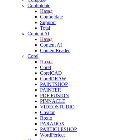
Conholdate
Назад
Conholdate
Support
Total
Content AI
Назад
Content AI
ContentReader
Corel
Назад
Corel
CorelCAD
CorelDRAW
PAINTSHOP
PAINTER
PDF FUSION
PINNACLE
VIDEOSTUDIO
Creator
Roxio
PARADOX
PARTICLESHOP
WordPerfect