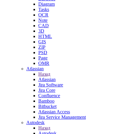
Diagram
Tasks
OCR
Note
CAD
3D
HTML
GIS
ZIP
PSD
Page
OMR
Atlassian
Назад
Atlassian
Jira Software
Jira Core
Confluence
Bamboo
Bitbucket
Atlassian Access
Jira Service Management
Autodesk
Назад
Autodesk