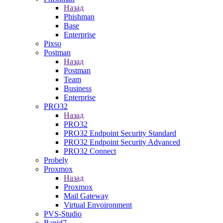
Назад
Phishman
Base
Enterprise
Pixso
Postman
Назад
Postman
Team
Business
Enterprise
PRO32
Назад
PRO32
PRO32 Endpoint Security Standard
PRO32 Endpoint Security Advanced
PRO32 Connect
Probely
Proxmox
Назад
Proxmox
Mail Gateway
Virtual Envoironment
PVS-Studio
Rapid7