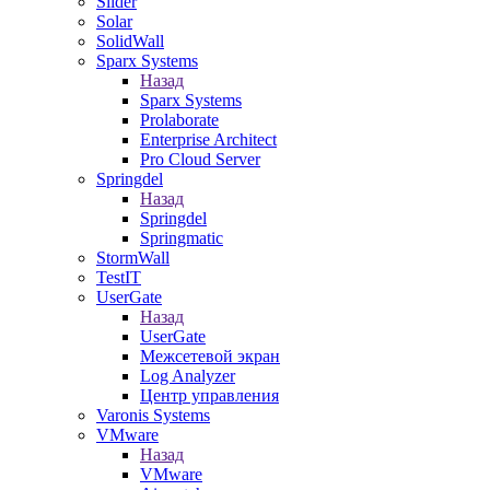
Slider
Solar
SolidWall
Sparx Systems
Назад
Sparx Systems
Prolaborate
Enterprise Architect
Pro Cloud Server
Springdel
Назад
Springdel
Springmatic
StormWall
TestIT
UserGate
Назад
UserGate
Межсетевой экран
Log Analyzer
Центр управления
Varonis Systems
VMware
Назад
VMware