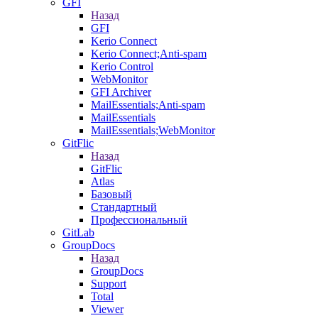
GFI
Назад
GFI
Kerio Connect
Kerio Connect;Anti-spam
Kerio Control
WebMonitor
GFI Archiver
MailEssentials;Anti-spam
MailEssentials
MailEssentials;WebMonitor
GitFlic
Назад
GitFlic
Atlas
Базовый
Стандартный
Профессиональный
GitLab
GroupDocs
Назад
GroupDocs
Support
Total
Viewer