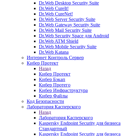
Dr.Web Desktop Security Suite
Dr.Web CureIt!
Dr.Web CureNet!
Dr.Web Server Security Suite
Dr.Web Gateway Security Suite
Dr.Web Mail Security Suite
Dr.Web Security Space для Android
Dr.Web ATM Shield
Dr.Web Mobile Security Suite
Dr.Web Katana
Интернет Контроль Сервер
Кибер Протект
Назад
Кибер Протект
Кибер Бэкап
Кибер Протего
Кибер Инфраструктура
Кибер Файлы
Код Безопасности
Лаборатория Касперского
Назад
Лаборатория Касперского
Kaspersky Endpoint Security для бизнеса
Стандартный
Kaspersky Endpoint Security для бизнеса