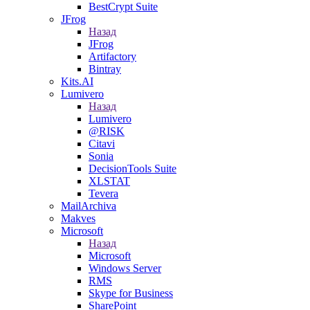
BestCrypt Suite
JFrog
Назад
JFrog
Artifactory
Bintray
Kits.AI
Lumivero
Назад
Lumivero
@RISK
Citavi
Sonia
DecisionTools Suite
XLSTAT
Tevera
MailArchiva
Makves
Microsoft
Назад
Microsoft
Windows Server
RMS
Skype for Business
SharePoint