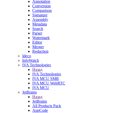
Annotation
Conversion
Comparison
Signature
Assembly
Metadata
Search
Parser
Watermark
Editor
Merger
Redaction
Ideco
InfoWatch
IVA Technologies
Назад
IVA Technologies
IVA MCU SMB
IVA MCU WebRTC
IVA MCU
JetBrains
Назад
JetBrains
All Products Pack
AppCode