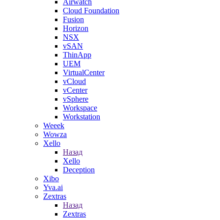
Airwatch
Cloud Foundation
Fusion
Horizon
NSX
vSAN
ThinApp
UEM
VirtualCenter
vCloud
vCenter
vSphere
Workspace
Workstation
Weeek
Wowza
Xello
Назад
Xello
Deception
Xibo
Yva.ai
Zextras
Назад
Zextras