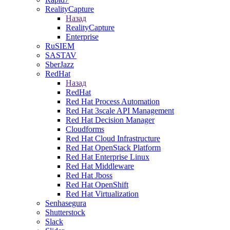
RealityCapture
Назад
RealityCapture
Enterprise
RuSIEM
SASTAV
SberJazz
RedHat
Назад
RedHat
Red Hat Process Automation
Red Hat 3scale API Management
Red Hat Decision Manager
Cloudforms
Red Hat Cloud Infrastructure
Red Hat OpenStack Platform
Red Hat Enterprise Linux
Red Hat Middleware
Red Hat Jboss
Red Hat OpenShift
Red Hat Virtualization
Senhasegura
Shutterstock
Slack