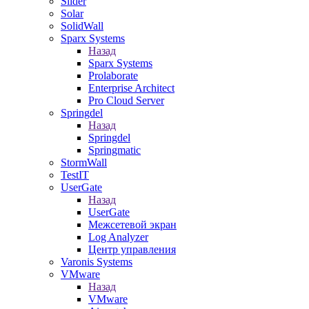
Slider
Solar
SolidWall
Sparx Systems
Назад
Sparx Systems
Prolaborate
Enterprise Architect
Pro Cloud Server
Springdel
Назад
Springdel
Springmatic
StormWall
TestIT
UserGate
Назад
UserGate
Межсетевой экран
Log Analyzer
Центр управления
Varonis Systems
VMware
Назад
VMware