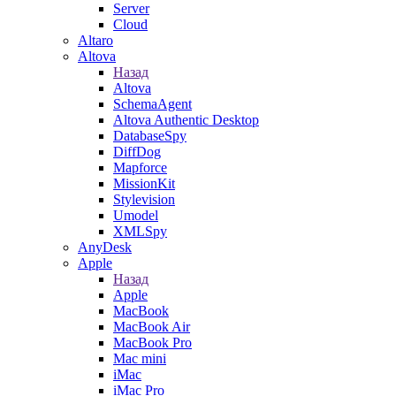
Server
Cloud
Altaro
Altova
Назад
Altova
SchemaAgent
Altova Authentic Desktop
DatabaseSpy
DiffDog
Mapforce
MissionKit
Stylevision
Umodel
XMLSpy
AnyDesk
Apple
Назад
Apple
MacBook
MacBook Air
MacBook Pro
Mac mini
iMac
iMac Pro