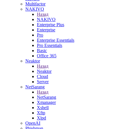
Multifactor
NAKIVO
Назад
NAKIVO
Enterprise Plus
Enterprise
Pro
Enterprise Essentials
Pro Essentials
Basic
Office 365
Neaktor
Назад
Neaktor
Cloud
Server
NetSarang
Назад
NetSarang
Xmanager
Xshell
Xftp
Xlpd
OpenAI
Phishman