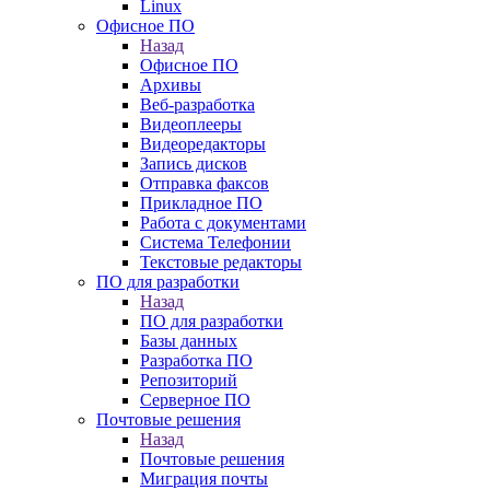
Linux
Офисное ПО
Назад
Офисное ПО
Архивы
Веб-разработка
Видеоплееры
Видеоредакторы
Запись дисков
Отправка факсов
Прикладное ПО
Работа с документами
Система Телефонии
Текстовые редакторы
ПО для разработки
Назад
ПО для разработки
Базы данных
Разработка ПО
Репозиторий
Серверное ПО
Почтовые решения
Назад
Почтовые решения
Миграция почты