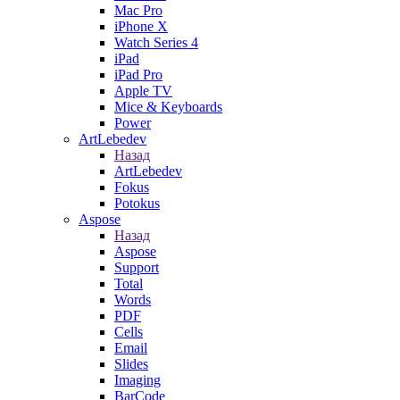
Mac Pro
iPhone X
Watch Series 4
iPad
iPad Pro
Apple TV
Mice & Keyboards
Power
ArtLebedev
Назад
ArtLebedev
Fokus
Potokus
Aspose
Назад
Aspose
Support
Total
Words
PDF
Cells
Email
Slides
Imaging
BarCode