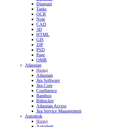
Diagram
Tasks
OCR
Note
CAD
3D
HTML
GIS
ZIP
PSD
Page
OMR
Atlassian
Назад
Atlassian
Jira Software
Jira Core
Confluence
Bamboo
Bitbucket
Atlassian Access
Jira Service Management
Autodesk
Назад
Autodesk