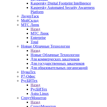
Kaspersky Digital Footprint Intelligence
Kaspersky Automated Security Awareness
Platform
ЛидерТаск
МойСклад
МТС Линк
Назад
МТС Линк
Enterprise
Total
Новые Облачные Технологии
Назад
Новые Облачные Технологии
Для коммерческих заказчиков
Для государственных заказчиков
Для образовательных организаций
НумаТех
Р7-Офис
РусБИТех
Назад
РусБИТех
Astra Linux
СпрутМонитор
Назад
СпрутМонитор