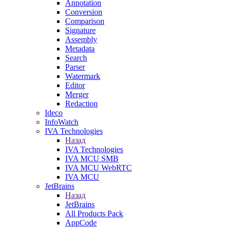
Annotation
Conversion
Comparison
Signature
Assembly
Metadata
Search
Parser
Watermark
Editor
Merger
Redaction
Ideco
InfoWatch
IVA Technologies
Назад
IVA Technologies
IVA MCU SMB
IVA MCU WebRTC
IVA MCU
JetBrains
Назад
JetBrains
All Products Pack
AppCode