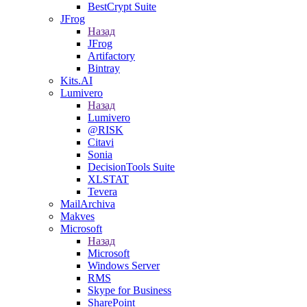
BestCrypt Suite
JFrog
Назад
JFrog
Artifactory
Bintray
Kits.AI
Lumivero
Назад
Lumivero
@RISK
Citavi
Sonia
DecisionTools Suite
XLSTAT
Tevera
MailArchiva
Makves
Microsoft
Назад
Microsoft
Windows Server
RMS
Skype for Business
SharePoint