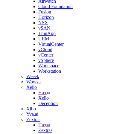
Airwatch
Cloud Foundation
Fusion
Horizon
NSX
vSAN
ThinApp
UEM
VirtualCenter
vCloud
vCenter
vSphere
Workspace
Workstation
Weeek
Wowza
Xello
Назад
Xello
Deception
Xibo
Yva.ai
Zextras
Назад
Zextras