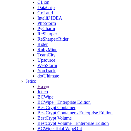
CLion
DataGrip
GoLand
IntelliJ IDEA
PhpStorm
PyCharm
ReSharper
ReSharper;Rider
Rider
RubyMine
TeamCity
Upsource
WebStorm
YouTrack
dotUltimate
Jetico
Назад
Jetico
BCWipe
BCWipe - Enterprise Edition
BestCrypt Container
BestCrypt Container - Enterprise Edition
BestCrypt Volume
BestCrypt Volume - Enterprise Edition
BCWipe Total WipeOut