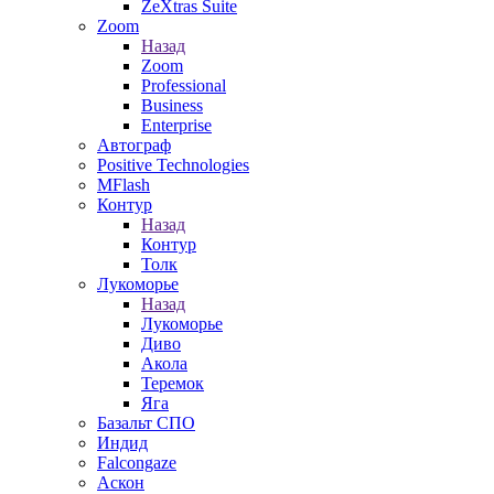
ZeXtras Suite
Zoom
Назад
Zoom
Professional
Business
Enterprise
Автограф
Positive Technologies
MFlash
Контур
Назад
Контур
Толк
Лукоморье
Назад
Лукоморье
Диво
Акола
Теремок
Яга
Базальт СПО
Индид
Falcongaze
Аскон