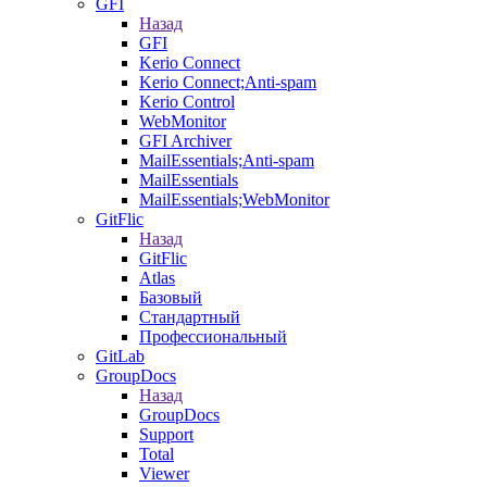
GFI
Назад
GFI
Kerio Connect
Kerio Connect;Anti-spam
Kerio Control
WebMonitor
GFI Archiver
MailEssentials;Anti-spam
MailEssentials
MailEssentials;WebMonitor
GitFlic
Назад
GitFlic
Atlas
Базовый
Стандартный
Профессиональный
GitLab
GroupDocs
Назад
GroupDocs
Support
Total
Viewer