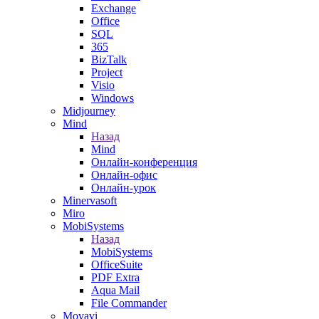
Exchange
Office
SQL
365
BizTalk
Project
Visio
Windows
Midjourney
Mind
Назад
Mind
Онлайн-конференция
Онлайн-офис
Онлайн-урок
Minervasoft
Miro
MobiSystems
Назад
MobiSystems
OfficeSuite
PDF Extra
Aqua Mail
File Commander
Movavi