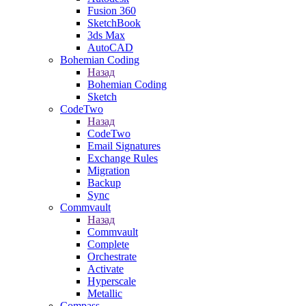
Fusion 360
SketchBook
3ds Max
AutoCAD
Bohemian Coding
Назад
Bohemian Coding
Sketch
CodeTwo
Назад
CodeTwo
Email Signatures
Exchange Rules
Migration
Backup
Sync
Commvault
Назад
Commvault
Complete
Orchestrate
Activate
Hyperscale
Metallic
Compass