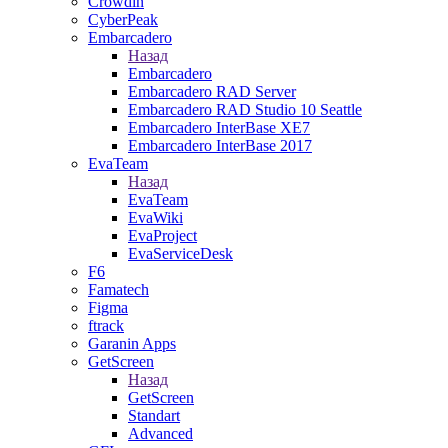
Crowdin
CyberPeak
Embarcadero
Назад
Embarcadero
Embarcadero RAD Server
Embarcadero RAD Studio 10 Seattle
Embarcadero InterBase XE7
Embarcadero InterBase 2017
EvaTeam
Назад
EvaTeam
EvaWiki
EvaProject
EvaServiceDesk
F6
Famatech
Figma
ftrack
Garanin Apps
GetScreen
Назад
GetScreen
Standart
Advanced