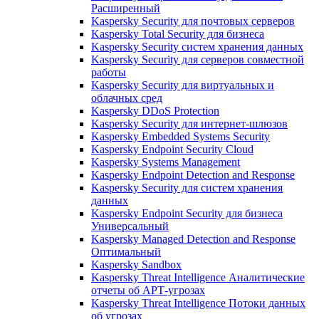
Расширенный
Kaspersky Security для почтовых серверов
Kaspersky Total Security для бизнеса
Kaspersky Security систем хранения данных
Kaspersky Security для серверов совместной
работы
Kaspersky Security для виртуальных и
облачных сред
Kaspersky DDoS Protection
Kaspersky Security для интернет-шлюзов
Kaspersky Embedded Systems Security
Kaspersky Endpoint Security Cloud
Kaspersky Systems Management
Kaspersky Endpoint Detection and Response
Kaspersky Security для систем хранения
данных
Kaspersky Endpoint Security для бизнеса
Универсальный
Kaspersky Managed Detection and Response
Оптимальный
Kaspersky Sandbox
Kaspersky Threat Intelligence Аналитические
отчеты об АРТ-угрозах
Kaspersky Threat Intelligence Потоки данных
об угрозах