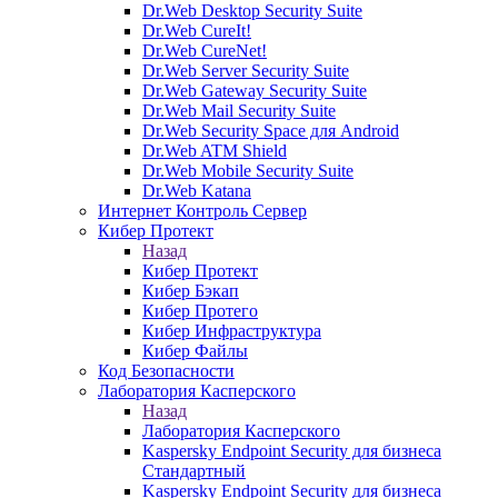
Dr.Web Desktop Security Suite
Dr.Web CureIt!
Dr.Web CureNet!
Dr.Web Server Security Suite
Dr.Web Gateway Security Suite
Dr.Web Mail Security Suite
Dr.Web Security Space для Android
Dr.Web ATM Shield
Dr.Web Mobile Security Suite
Dr.Web Katana
Интернет Контроль Сервер
Кибер Протект
Назад
Кибер Протект
Кибер Бэкап
Кибер Протего
Кибер Инфраструктура
Кибер Файлы
Код Безопасности
Лаборатория Касперского
Назад
Лаборатория Касперского
Kaspersky Endpoint Security для бизнеса
Стандартный
Kaspersky Endpoint Security для бизнеса