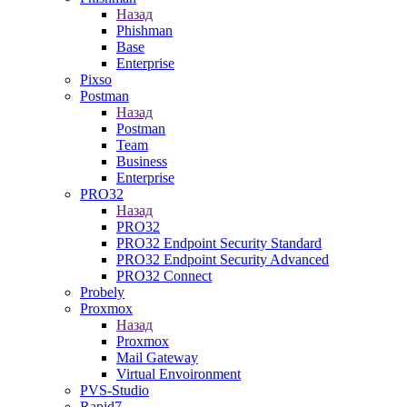
Назад
Phishman
Base
Enterprise
Pixso
Postman
Назад
Postman
Team
Business
Enterprise
PRO32
Назад
PRO32
PRO32 Endpoint Security Standard
PRO32 Endpoint Security Advanced
PRO32 Connect
Probely
Proxmox
Назад
Proxmox
Mail Gateway
Virtual Envoironment
PVS-Studio
Rapid7