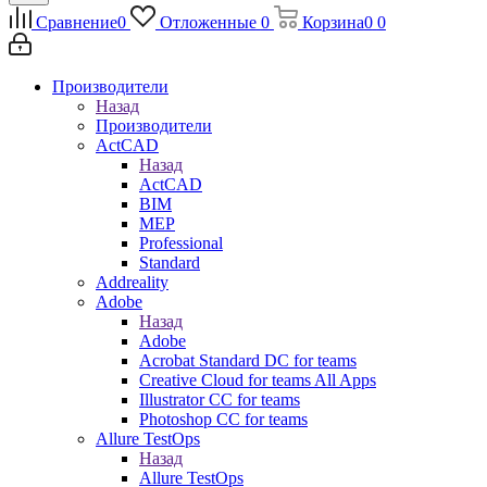
Сравнение
0
Отложенные
0
Корзина
0
0
Производители
Назад
Производители
ActCAD
Назад
ActCAD
BIM
MEP
Professional
Standard
Addreality
Adobe
Назад
Adobe
Acrobat Standard DC for teams
Creative Cloud for teams All Apps
Illustrator CC for teams
Photoshop CC for teams
Allure TestOps
Назад
Allure TestOps