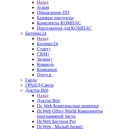
Назад
Аскон
Обновление ПО
Базовые продукты
Комплекты КОМПАС
Приложения для КОМПАС
Битрикс24
Назад
Битрикс24
Старт+
CRM+
Задачи+
Команда
Компания
Отпуск
Гарда
ГРАНД-Смета
Доктор Веб
Назад
Доктор Веб
Dr. Web Комплексные решения
Dr.Web Office Shield Компоненты
программной части
Dr.Web Бастион Pro
Dr.Web - Малый бизнес