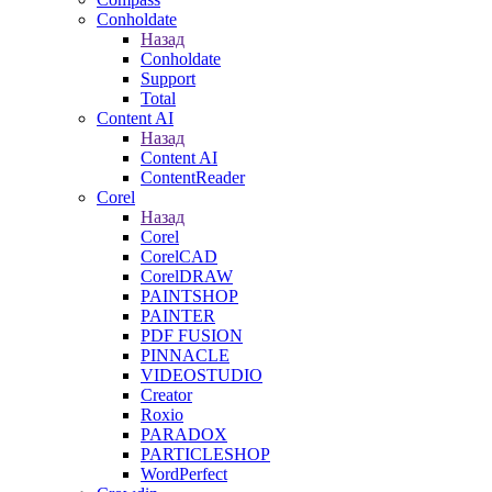
Conholdate
Назад
Conholdate
Support
Total
Content AI
Назад
Content AI
ContentReader
Corel
Назад
Corel
CorelCAD
CorelDRAW
PAINTSHOP
PAINTER
PDF FUSION
PINNACLE
VIDEOSTUDIO
Creator
Roxio
PARADOX
PARTICLESHOP
WordPerfect