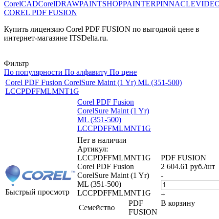
CorelCAD
CorelDRAW
PAINTSHOP
PAINTER
PINNACLE
VIDE
COREL PDF FUSION
Купить лицензию Corel PDF FUSION по выгодной цене в
интернет-магазине ITSDelta.ru.
Фильтр
По популярности
По алфавиту
По цене
Corel PDF Fusion CorelSure Maint (1 Yr) ML (351-500)
LCCPDFFMLMNT1G
Corel PDF Fusion
CorelSure Maint (1 Yr)
ML (351-500)
LCCPDFFMLMNT1G
Нет в наличии
Артикул:
LCCPDFFMLMNT1G
PDF FUSION
Corel PDF Fusion
2 604.61
руб.
/шт
CorelSure Maint (1 Yr)
-
ML (351-500)
Быстрый просмотр
LCCPDFFMLMNT1G
+
PDF
В корзину
Семейство
FUSION