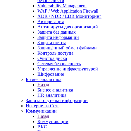
безопасности
Vulnerability Management
WAF / Web Application Firewall
XDR / NDR / EDR Мониторинг
Авторизация
Антивирусы для организаций
Защита баз данных
Защита информации
Защита почты
Защищённый обмен файлами
Контроль доступа
Очистка диска
Сетевая безопасность
Управление инфраструктурой
Шифрование
Бизнес аналитика
Назад
Бизнес аналитика
HR-аналитика
Защита от утечки информации
Интернет и Сеть
Коммуникации
Назад
Коммуникации
ВКС