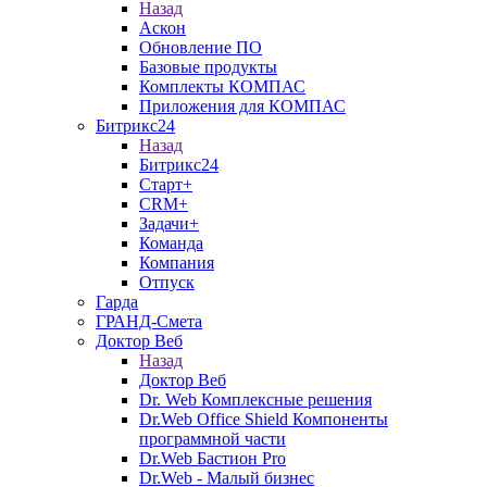
Назад
Аскон
Обновление ПО
Базовые продукты
Комплекты КОМПАС
Приложения для КОМПАС
Битрикс24
Назад
Битрикс24
Старт+
CRM+
Задачи+
Команда
Компания
Отпуск
Гарда
ГРАНД-Смета
Доктор Веб
Назад
Доктор Веб
Dr. Web Комплексные решения
Dr.Web Office Shield Компоненты
программной части
Dr.Web Бастион Pro
Dr.Web - Малый бизнес