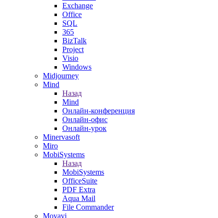
Exchange
Office
SQL
365
BizTalk
Project
Visio
Windows
Midjourney
Mind
Назад
Mind
Онлайн-конференция
Онлайн-офис
Онлайн-урок
Minervasoft
Miro
MobiSystems
Назад
MobiSystems
OfficeSuite
PDF Extra
Aqua Mail
File Commander
Movavi