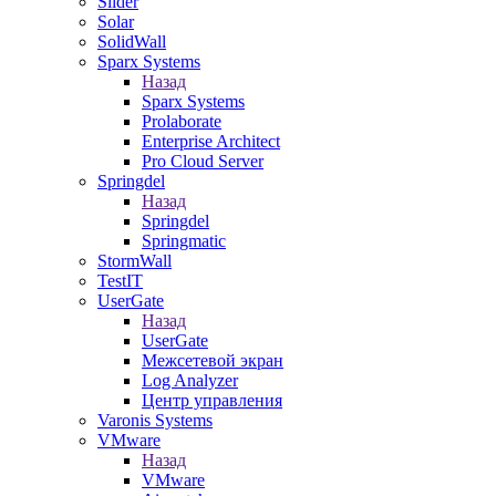
Slider
Solar
SolidWall
Sparx Systems
Назад
Sparx Systems
Prolaborate
Enterprise Architect
Pro Cloud Server
Springdel
Назад
Springdel
Springmatic
StormWall
TestIT
UserGate
Назад
UserGate
Межсетевой экран
Log Analyzer
Центр управления
Varonis Systems
VMware
Назад
VMware