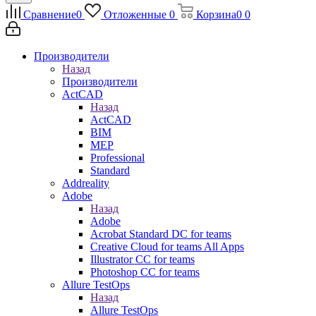
Сравнение
0
Отложенные
0
Корзина
0
0
Производители
Назад
Производители
ActCAD
Назад
ActCAD
BIM
MEP
Professional
Standard
Addreality
Adobe
Назад
Adobe
Acrobat Standard DC for teams
Creative Cloud for teams All Apps
Illustrator CC for teams
Photoshop CC for teams
Allure TestOps
Назад
Allure TestOps