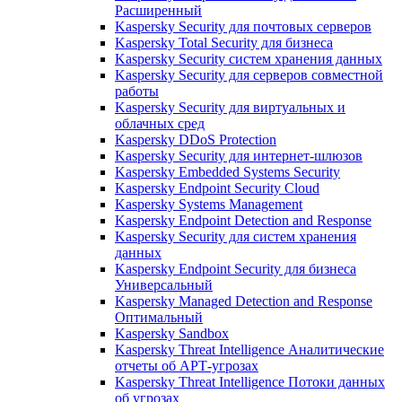
Расширенный
Kaspersky Security для почтовых серверов
Kaspersky Total Security для бизнеса
Kaspersky Security систем хранения данных
Kaspersky Security для серверов совместной
работы
Kaspersky Security для виртуальных и
облачных сред
Kaspersky DDoS Protection
Kaspersky Security для интернет-шлюзов
Kaspersky Embedded Systems Security
Kaspersky Endpoint Security Cloud
Kaspersky Systems Management
Kaspersky Endpoint Detection and Response
Kaspersky Security для систем хранения
данных
Kaspersky Endpoint Security для бизнеса
Универсальный
Kaspersky Managed Detection and Response
Оптимальный
Kaspersky Sandbox
Kaspersky Threat Intelligence Аналитические
отчеты об АРТ-угрозах
Kaspersky Threat Intelligence Потоки данных
об угрозах