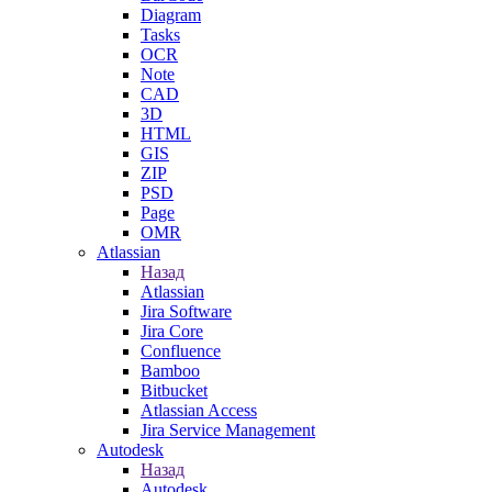
Diagram
Tasks
OCR
Note
CAD
3D
HTML
GIS
ZIP
PSD
Page
OMR
Atlassian
Назад
Atlassian
Jira Software
Jira Core
Confluence
Bamboo
Bitbucket
Atlassian Access
Jira Service Management
Autodesk
Назад
Autodesk