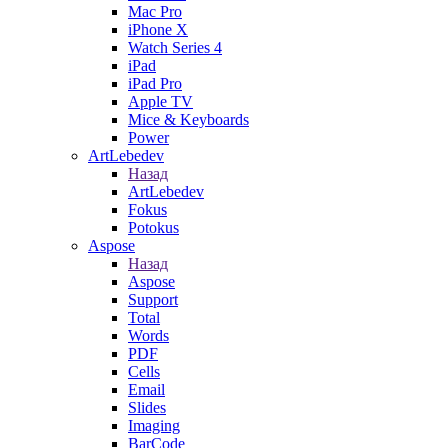
Mac Pro
iPhone X
Watch Series 4
iPad
iPad Pro
Apple TV
Mice & Keyboards
Power
ArtLebedev
Назад
ArtLebedev
Fokus
Potokus
Aspose
Назад
Aspose
Support
Total
Words
PDF
Cells
Email
Slides
Imaging
BarCode