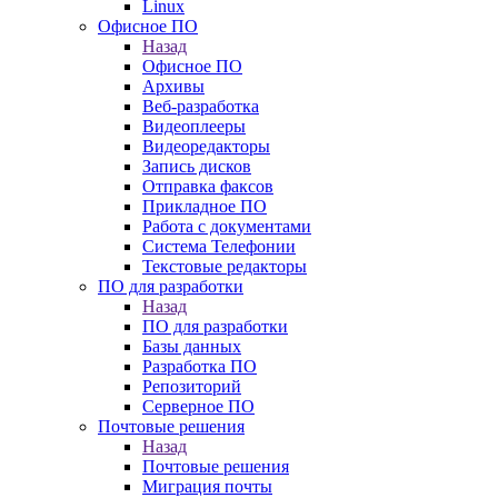
Linux
Офисное ПО
Назад
Офисное ПО
Архивы
Веб-разработка
Видеоплееры
Видеоредакторы
Запись дисков
Отправка факсов
Прикладное ПО
Работа с документами
Система Телефонии
Текстовые редакторы
ПО для разработки
Назад
ПО для разработки
Базы данных
Разработка ПО
Репозиторий
Серверное ПО
Почтовые решения
Назад
Почтовые решения
Миграция почты