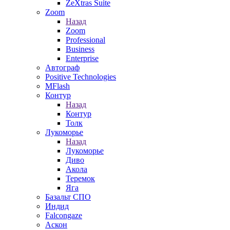
ZeXtras Suite
Zoom
Назад
Zoom
Professional
Business
Enterprise
Автограф
Positive Technologies
MFlash
Контур
Назад
Контур
Толк
Лукоморье
Назад
Лукоморье
Диво
Акола
Теремок
Яга
Базальт СПО
Индид
Falcongaze
Аскон