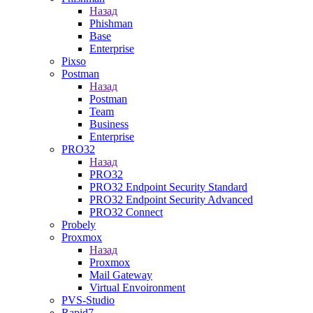
Назад
Phishman
Base
Enterprise
Pixso
Postman
Назад
Postman
Team
Business
Enterprise
PRO32
Назад
PRO32
PRO32 Endpoint Security Standard
PRO32 Endpoint Security Advanced
PRO32 Connect
Probely
Proxmox
Назад
Proxmox
Mail Gateway
Virtual Envoironment
PVS-Studio
Rapid7