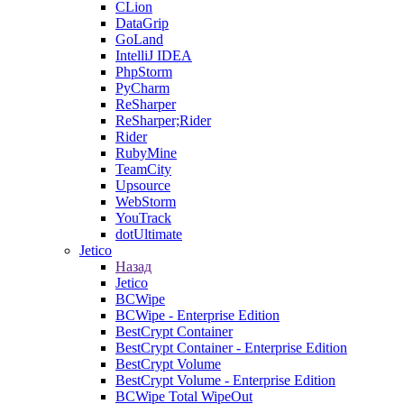
CLion
DataGrip
GoLand
IntelliJ IDEA
PhpStorm
PyCharm
ReSharper
ReSharper;Rider
Rider
RubyMine
TeamCity
Upsource
WebStorm
YouTrack
dotUltimate
Jetico
Назад
Jetico
BCWipe
BCWipe - Enterprise Edition
BestCrypt Container
BestCrypt Container - Enterprise Edition
BestCrypt Volume
BestCrypt Volume - Enterprise Edition
BCWipe Total WipeOut