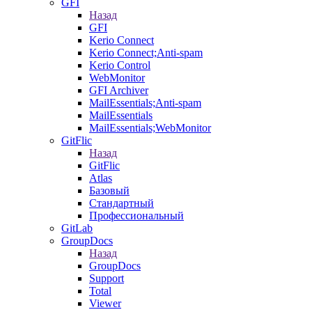
GFI
Назад
GFI
Kerio Connect
Kerio Connect;Anti-spam
Kerio Control
WebMonitor
GFI Archiver
MailEssentials;Anti-spam
MailEssentials
MailEssentials;WebMonitor
GitFlic
Назад
GitFlic
Atlas
Базовый
Стандартный
Профессиональный
GitLab
GroupDocs
Назад
GroupDocs
Support
Total
Viewer