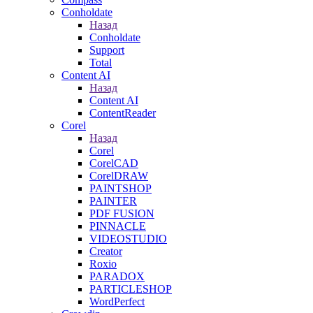
Conholdate
Назад
Conholdate
Support
Total
Content AI
Назад
Content AI
ContentReader
Corel
Назад
Corel
CorelCAD
CorelDRAW
PAINTSHOP
PAINTER
PDF FUSION
PINNACLE
VIDEOSTUDIO
Creator
Roxio
PARADOX
PARTICLESHOP
WordPerfect