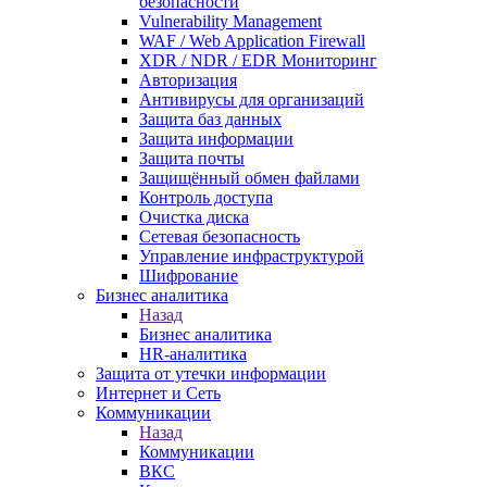
безопасности
Vulnerability Management
WAF / Web Application Firewall
XDR / NDR / EDR Мониторинг
Авторизация
Антивирусы для организаций
Защита баз данных
Защита информации
Защита почты
Защищённый обмен файлами
Контроль доступа
Очистка диска
Сетевая безопасность
Управление инфраструктурой
Шифрование
Бизнес аналитика
Назад
Бизнес аналитика
HR-аналитика
Защита от утечки информации
Интернет и Сеть
Коммуникации
Назад
Коммуникации
ВКС