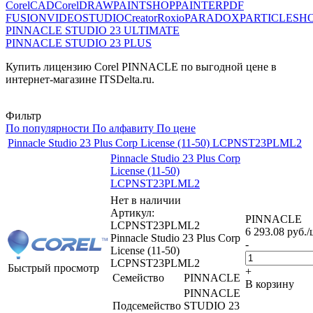
CorelCAD
CorelDRAW
PAINTSHOP
PAINTER
PDF
FUSION
VIDEOSTUDIO
Creator
Roxio
PARADOX
PARTICLESH
PINNACLE STUDIO 23 ULTIMATE
PINNACLE STUDIO 23 PLUS
Купить лицензию Corel PINNACLE по выгодной цене в
интернет-магазине ITSDelta.ru.
Фильтр
По популярности
По алфавиту
По цене
Pinnacle Studio 23 Plus Corp License (11-50) LCPNST23PLML2
Pinnacle Studio 23 Plus Corp
License (11-50)
LCPNST23PLML2
Нет в наличии
Артикул:
PINNACLE
LCPNST23PLML2
6 293.08
руб.
/
Pinnacle Studio 23 Plus Corp
-
License (11-50)
LCPNST23PLML2
Быстрый просмотр
+
Семейство
PINNACLE
В корзину
PINNACLE
Подсемейство
STUDIO 23