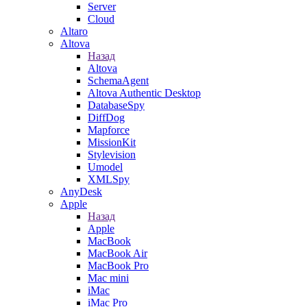
Server
Cloud
Altaro
Altova
Назад
Altova
SchemaAgent
Altova Authentic Desktop
DatabaseSpy
DiffDog
Mapforce
MissionKit
Stylevision
Umodel
XMLSpy
AnyDesk
Apple
Назад
Apple
MacBook
MacBook Air
MacBook Pro
Mac mini
iMac
iMac Pro