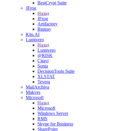
BestCrypt Suite
JFrog
Назад
JFrog
Artifactory
Bintray
Kits.AI
Lumivero
Назад
Lumivero
@RISK
Citavi
Sonia
DecisionTools Suite
XLSTAT
Tevera
MailArchiva
Makves
Microsoft
Назад
Microsoft
Windows Server
RMS
Skype for Business
SharePoint