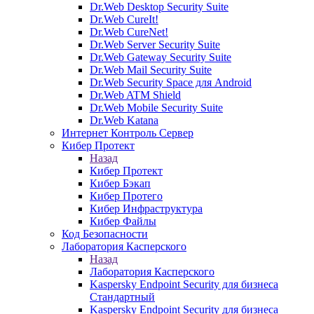
Dr.Web Desktop Security Suite
Dr.Web CureIt!
Dr.Web CureNet!
Dr.Web Server Security Suite
Dr.Web Gateway Security Suite
Dr.Web Mail Security Suite
Dr.Web Security Space для Android
Dr.Web ATM Shield
Dr.Web Mobile Security Suite
Dr.Web Katana
Интернет Контроль Сервер
Кибер Протект
Назад
Кибер Протект
Кибер Бэкап
Кибер Протего
Кибер Инфраструктура
Кибер Файлы
Код Безопасности
Лаборатория Касперского
Назад
Лаборатория Касперского
Kaspersky Endpoint Security для бизнеса
Стандартный
Kaspersky Endpoint Security для бизнеса