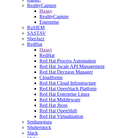
RealityCapture
Назад
RealityCapture
Enterprise
RuSIEM
SASTAV
SberJazz
RedHat
Назад
RedHat
Red Hat Process Automation
Red Hat 3scale API Management
Red Hat Decision Manager
Cloudforms
Red Hat Cloud Infrastructure
Red Hat OpenStack Platform
Red Hat Enterprise Linux
Red Hat Middleware
Red Hat Jboss
Red Hat OpenShift
Red Hat Virtualization
Senhasegura
Shutterstock
Slack