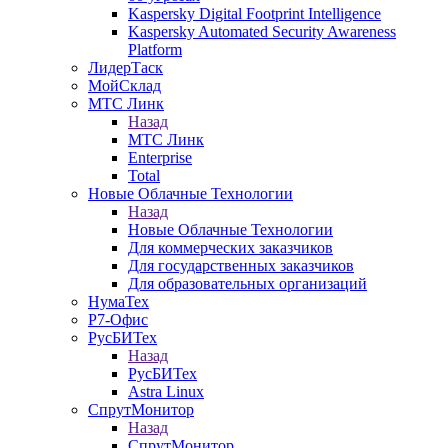
Kaspersky Digital Footprint Intelligence
Kaspersky Automated Security Awareness
Platform
ЛидерТаск
МойСклад
МТС Линк
Назад
МТС Линк
Enterprise
Total
Новые Облачные Технологии
Назад
Новые Облачные Технологии
Для коммерческих заказчиков
Для государственных заказчиков
Для образовательных организаций
НумаТех
Р7-Офис
РусБИТех
Назад
РусБИТех
Astra Linux
СпрутМонитор
Назад
СпрутМонитор