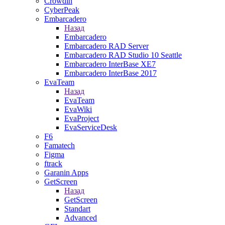
Crowdin
CyberPeak
Embarcadero
Назад
Embarcadero
Embarcadero RAD Server
Embarcadero RAD Studio 10 Seattle
Embarcadero InterBase XE7
Embarcadero InterBase 2017
EvaTeam
Назад
EvaTeam
EvaWiki
EvaProject
EvaServiceDesk
F6
Famatech
Figma
ftrack
Garanin Apps
GetScreen
Назад
GetScreen
Standart
Advanced