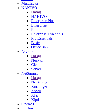
Multifactor
NAKIVO
Назад
NAKIVO
Enterprise Plus
Enterprise
Pro
Enterprise Essentials
Pro Essentials
Basic
Office 365
Neaktor
Назад
Neaktor
Cloud
Server
NetSarang
Назад
NetSarang
Xmanager
Xshell
Xftp
Xlpd
OpenAI
Phishman