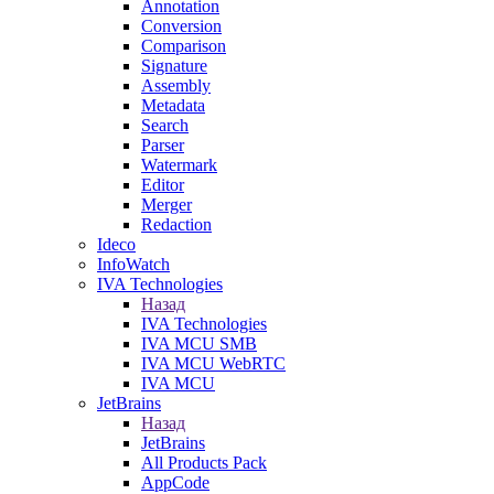
Annotation
Conversion
Comparison
Signature
Assembly
Metadata
Search
Parser
Watermark
Editor
Merger
Redaction
Ideco
InfoWatch
IVA Technologies
Назад
IVA Technologies
IVA MCU SMB
IVA MCU WebRTC
IVA MCU
JetBrains
Назад
JetBrains
All Products Pack
AppCode