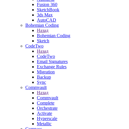
Fusion 360
SketchBook
3ds Max
AutoCAD
Bohemian Coding
Назад
Bohemian Coding
Sketch
CodeTwo
Назад
CodeTwo
Email Signatures
Exchange Rules
Migration
Backup
Sync
Commvault
Назад
Commvault
Complete
Orchestrate
Activate
Hyperscale
Metallic
Compass