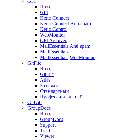
GFI
Назад
GFI
Kerio Connect
Kerio Connect;Anti-spam
Kerio Control
WebMonitor
GFI Archiver
MailEssentials;Anti-spam
MailEssentials
MailEssentials;WebMonitor
GitFlic
Назад
GitFlic
Atlas
Базовый
Стандартный
Профессиональный
GitLab
GroupDocs
Назад
GroupDocs
Support
Total
Viewer