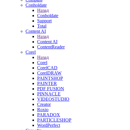
Conholdate
Назад
Conholdate
Support
Total
Content AI
Назад
Content AI
ContentReader
Corel
Назад
Corel
CorelCAD
CorelDRAW
PAINTSHOP
PAINTER
PDF FUSION
PINNACLE
VIDEOSTUDIO
Creator
Roxio
PARADOX
PARTICLESHOP
WordPerfect