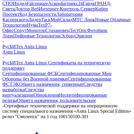
СПО
Индид
Falcongaze
Аскон
Битрикс24
Гарда
ГРАНД-
Смета
Доктор Веб
Интернет Контроль Сервер
Кибер
Протект
Код Безопасности
Лаборатория
Касперского
ЛидерТаск
МойСклад
МТС Линк
Новые Облачные
Технологии
НумаТех
Р7-
Офис
СпрутМонитор
Стахановец
ТестОпс
Фотобанк
Лори
Цифровые Технологии
Эсборд
Эшелон
-
РусБИТех Astra Linux
Astra Linux
-
РусБИТех Astra Linux Сертификаты на техническую
поддержку
Сертифицированные ФСБ
Сертифицированные Мин
Обороны без Военной приемки
Сертифицированные
ФСТЭК
Общего назначения, серверные
Средства
разработки
Средства
виртуализации
Обновления
Несертифицированные
релизы
Общего назначения, пользовательские
-
Сертификат технической поддержки на операционную
систему специального назначения «Astra Linux Special Edition»
релиз "Смоленск" на 1 год 100150100-301