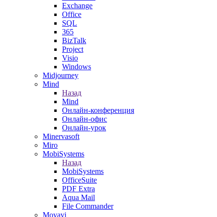
Exchange
Office
SQL
365
BizTalk
Project
Visio
Windows
Midjourney
Mind
Назад
Mind
Онлайн-конференция
Онлайн-офис
Онлайн-урок
Minervasoft
Miro
MobiSystems
Назад
MobiSystems
OfficeSuite
PDF Extra
Aqua Mail
File Commander
Movavi