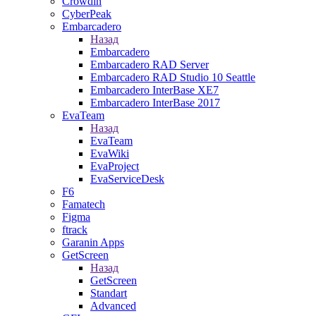
Crowdin
CyberPeak
Embarcadero
Назад
Embarcadero
Embarcadero RAD Server
Embarcadero RAD Studio 10 Seattle
Embarcadero InterBase XE7
Embarcadero InterBase 2017
EvaTeam
Назад
EvaTeam
EvaWiki
EvaProject
EvaServiceDesk
F6
Famatech
Figma
ftrack
Garanin Apps
GetScreen
Назад
GetScreen
Standart
Advanced