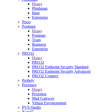
Назад
Phishman
Base
Enterprise
Pixso
Postman
Назад
Postman
Team
Business
Enterprise
PRO32
Назад
PRO32
PRO32 Endpoint Security Standard
PRO32 Endpoint Security Advanced
PRO32 Connect
Probely
Proxmox
Назад
Proxmox
Mail Gateway
Virtual Envoironment
PVS-Studio
Rapid7