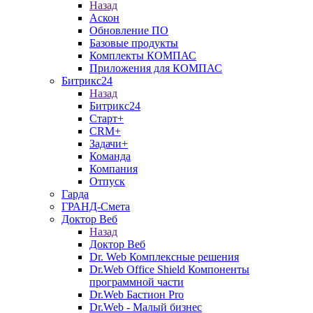
Назад
Аскон
Обновление ПО
Базовые продукты
Комплекты КОМПАС
Приложения для КОМПАС
Битрикс24
Назад
Битрикс24
Старт+
CRM+
Задачи+
Команда
Компания
Отпуск
Гарда
ГРАНД-Смета
Доктор Веб
Назад
Доктор Веб
Dr. Web Комплексные решения
Dr.Web Office Shield Компоненты
программной части
Dr.Web Бастион Pro
Dr.Web - Малый бизнес