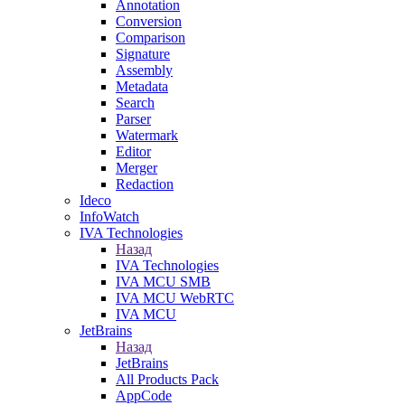
Annotation
Conversion
Comparison
Signature
Assembly
Metadata
Search
Parser
Watermark
Editor
Merger
Redaction
Ideco
InfoWatch
IVA Technologies
Назад
IVA Technologies
IVA MCU SMB
IVA MCU WebRTC
IVA MCU
JetBrains
Назад
JetBrains
All Products Pack
AppCode