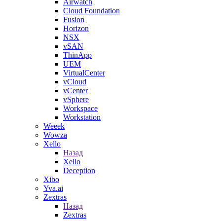
Airwatch
Cloud Foundation
Fusion
Horizon
NSX
vSAN
ThinApp
UEM
VirtualCenter
vCloud
vCenter
vSphere
Workspace
Workstation
Weeek
Wowza
Xello
Назад
Xello
Deception
Xibo
Yva.ai
Zextras
Назад
Zextras