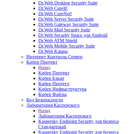
Dr.Web Desktop Security Suite
Dr.Web CureIt!
Dr.Web CureNet!
Dr.Web Server Security Suite
Dr.Web Gateway Security Suite
Dr.Web Mail Security Suite
Dr.Web Security Space для Android
Dr.Web ATM Shield
Dr.Web Mobile Security Suite
Dr.Web Katana
Интернет Контроль Сервер
Кибер Протект
Назад
Кибер Протект
Кибер Бэкап
Кибер Протего
Кибер Инфраструктура
Кибер Файлы
Код Безопасности
Лаборатория Касперского
Назад
Лаборатория Касперского
Kaspersky Endpoint Security для бизнеса
Стандартный
Kaspersky Endpoint Security для бизнеса