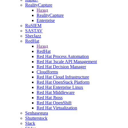
RealityCapture
Назад
RealityCapture
Enterprise
RuSIEM
SASTAV
SberJazz
RedHat
Назад
RedHat
Red Hat Process Automation
Red Hat 3scale API Management
Red Hat Decision Manager
Cloudforms
Red Hat Cloud Infrastructure
Red Hat OpenStack Platform
Red Hat Enterprise Linux
Red Hat Middleware
Red Hat Jboss
Red Hat OpenShift
Red Hat Virtualization
Senhasegura
Shutterstock
Slack