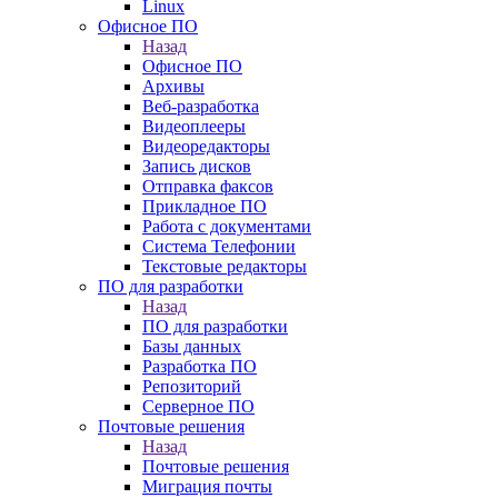
Linux
Офисное ПО
Назад
Офисное ПО
Архивы
Веб-разработка
Видеоплееры
Видеоредакторы
Запись дисков
Отправка факсов
Прикладное ПО
Работа с документами
Система Телефонии
Текстовые редакторы
ПО для разработки
Назад
ПО для разработки
Базы данных
Разработка ПО
Репозиторий
Серверное ПО
Почтовые решения
Назад
Почтовые решения
Миграция почты