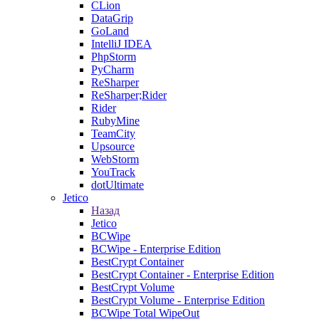
CLion
DataGrip
GoLand
IntelliJ IDEA
PhpStorm
PyCharm
ReSharper
ReSharper;Rider
Rider
RubyMine
TeamCity
Upsource
WebStorm
YouTrack
dotUltimate
Jetico
Назад
Jetico
BCWipe
BCWipe - Enterprise Edition
BestCrypt Container
BestCrypt Container - Enterprise Edition
BestCrypt Volume
BestCrypt Volume - Enterprise Edition
BCWipe Total WipeOut