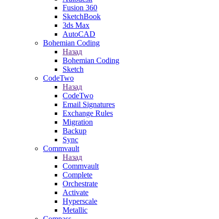
Fusion 360
SketchBook
3ds Max
AutoCAD
Bohemian Coding
Назад
Bohemian Coding
Sketch
CodeTwo
Назад
CodeTwo
Email Signatures
Exchange Rules
Migration
Backup
Sync
Commvault
Назад
Commvault
Complete
Orchestrate
Activate
Hyperscale
Metallic
Compass