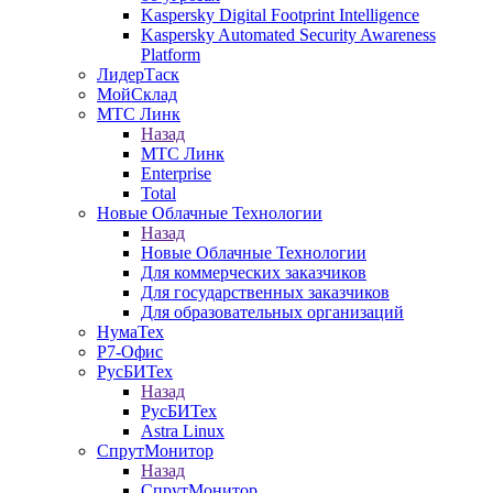
Kaspersky Digital Footprint Intelligence
Kaspersky Automated Security Awareness
Platform
ЛидерТаск
МойСклад
МТС Линк
Назад
МТС Линк
Enterprise
Total
Новые Облачные Технологии
Назад
Новые Облачные Технологии
Для коммерческих заказчиков
Для государственных заказчиков
Для образовательных организаций
НумаТех
Р7-Офис
РусБИТех
Назад
РусБИТех
Astra Linux
СпрутМонитор
Назад
СпрутМонитор