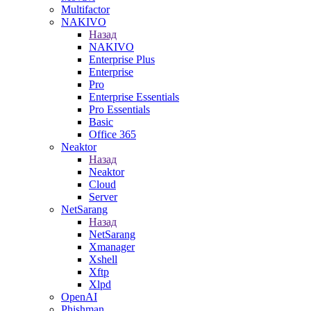
Multifactor
NAKIVO
Назад
NAKIVO
Enterprise Plus
Enterprise
Pro
Enterprise Essentials
Pro Essentials
Basic
Office 365
Neaktor
Назад
Neaktor
Cloud
Server
NetSarang
Назад
NetSarang
Xmanager
Xshell
Xftp
Xlpd
OpenAI
Phishman