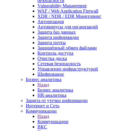
безопасности
Vulnerability Management
WAF / Web Application Firewall
XDR / NDR / EDR Мониторинг
Авторизация
Антивирусы для организаций
Защита баз данных
Защита информации
Защита почты
Защищённый обмен файлами
Контроль доступа
Очистка диска
Сетевая безопасность
Управление инфраструктурой
Шифрование
Бизнес аналитика
Назад
Бизнес аналитика
HR-аналитика
Защита от утечки информации
Интернет и Сеть
Коммуникации
Назад
Коммуникации
ВКС