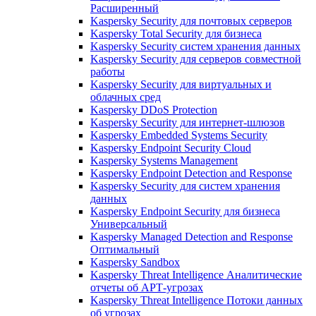
Расширенный
Kaspersky Security для почтовых серверов
Kaspersky Total Security для бизнеса
Kaspersky Security систем хранения данных
Kaspersky Security для серверов совместной
работы
Kaspersky Security для виртуальных и
облачных сред
Kaspersky DDoS Protection
Kaspersky Security для интернет-шлюзов
Kaspersky Embedded Systems Security
Kaspersky Endpoint Security Cloud
Kaspersky Systems Management
Kaspersky Endpoint Detection and Response
Kaspersky Security для систем хранения
данных
Kaspersky Endpoint Security для бизнеса
Универсальный
Kaspersky Managed Detection and Response
Оптимальный
Kaspersky Sandbox
Kaspersky Threat Intelligence Аналитические
отчеты об АРТ-угрозах
Kaspersky Threat Intelligence Потоки данных
об угрозах