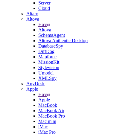
Server
Cloud
Altaro
Altova
Назад
Altova
SchemaAgent
Altova Authentic Desktop
DatabaseSpy
DiffDog
Mapforce
MissionKit
Stylevision
Umodel
XMLSpy
AnyDesk
Apple
Назад
Apple
MacBook
MacBook Air
MacBook Pro
Mac mini
iMac
iMac Pro