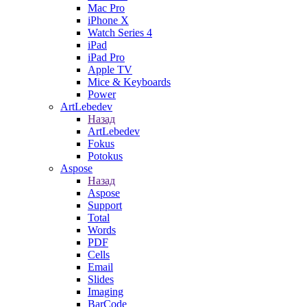
Mac Pro
iPhone X
Watch Series 4
iPad
iPad Pro
Apple TV
Mice & Keyboards
Power
ArtLebedev
Назад
ArtLebedev
Fokus
Potokus
Aspose
Назад
Aspose
Support
Total
Words
PDF
Cells
Email
Slides
Imaging
BarCode