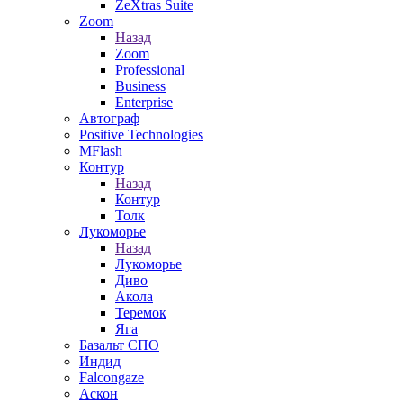
ZeXtras Suite
Zoom
Назад
Zoom
Professional
Business
Enterprise
Автограф
Positive Technologies
MFlash
Контур
Назад
Контур
Толк
Лукоморье
Назад
Лукоморье
Диво
Акола
Теремок
Яга
Базальт СПО
Индид
Falcongaze
Аскон