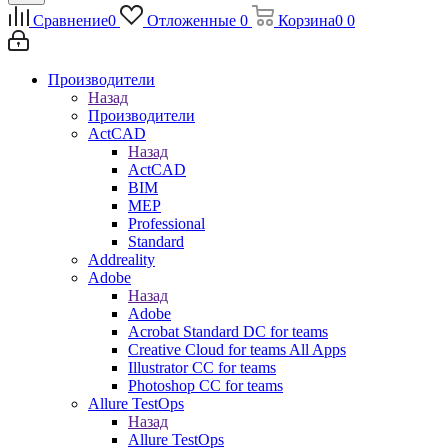
Сравнение
0
Отложенные
0
Корзина
0
0
Производители
Назад
Производители
ActCAD
Назад
ActCAD
BIM
MEP
Professional
Standard
Addreality
Adobe
Назад
Adobe
Acrobat Standard DC for teams
Creative Cloud for teams All Apps
Illustrator CC for teams
Photoshop CC for teams
Allure TestOps
Назад
Allure TestOps