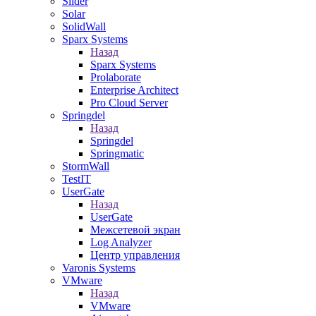
Slider
Solar
SolidWall
Sparx Systems
Назад
Sparx Systems
Prolaborate
Enterprise Architect
Pro Cloud Server
Springdel
Назад
Springdel
Springmatic
StormWall
TestIT
UserGate
Назад
UserGate
Межсетевой экран
Log Analyzer
Центр управления
Varonis Systems
VMware
Назад
VMware