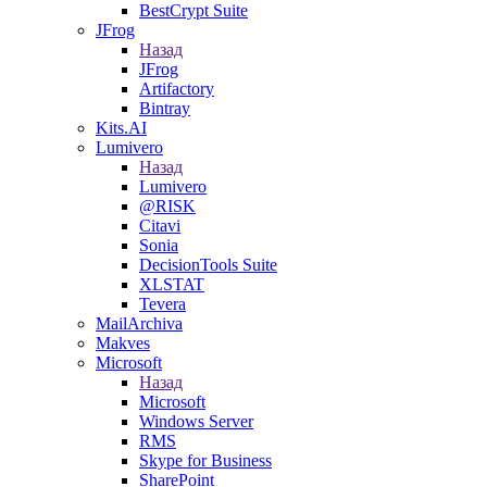
BestCrypt Suite
JFrog
Назад
JFrog
Artifactory
Bintray
Kits.AI
Lumivero
Назад
Lumivero
@RISK
Citavi
Sonia
DecisionTools Suite
XLSTAT
Tevera
MailArchiva
Makves
Microsoft
Назад
Microsoft
Windows Server
RMS
Skype for Business
SharePoint