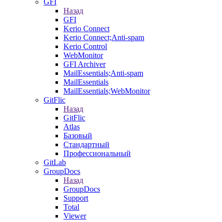
GFI
Назад
GFI
Kerio Connect
Kerio Connect;Anti-spam
Kerio Control
WebMonitor
GFI Archiver
MailEssentials;Anti-spam
MailEssentials
MailEssentials;WebMonitor
GitFlic
Назад
GitFlic
Atlas
Базовый
Стандартный
Профессиональный
GitLab
GroupDocs
Назад
GroupDocs
Support
Total
Viewer