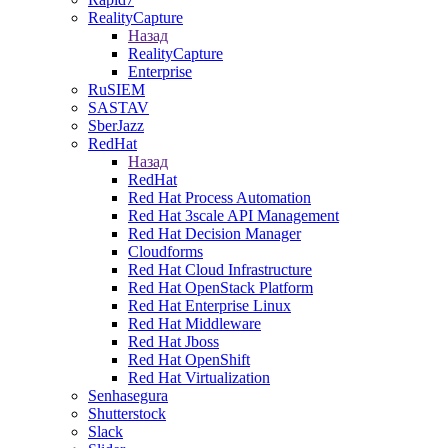
RealityCapture
Назад
RealityCapture
Enterprise
RuSIEM
SASTAV
SberJazz
RedHat
Назад
RedHat
Red Hat Process Automation
Red Hat 3scale API Management
Red Hat Decision Manager
Cloudforms
Red Hat Cloud Infrastructure
Red Hat OpenStack Platform
Red Hat Enterprise Linux
Red Hat Middleware
Red Hat Jboss
Red Hat OpenShift
Red Hat Virtualization
Senhasegura
Shutterstock
Slack