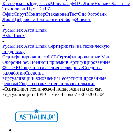
Касперского
ЛидерТаск
МойСклад
МТС Линк
Новые Облачные
Технологии
НумаТех
Р7-
Офис
СпрутМонитор
Стахановец
ТестОпс
Фотобанк
Лори
Цифровые Технологии
Эсборд
Эшелон
-
РусБИТех Astra Linux
Astra Linux
-
РусБИТех Astra Linux Сертификаты на техническую
поддержку
Сертифицированные ФСБ
Сертифицированные Мин
Обороны без Военной приемки
Сертифицированные
ФСТЭК
Общего назначения, серверные
Средства
разработки
Средства
виртуализации
Обновления
Несертифицированные
релизы
Общего назначения, пользовательские
-
Сертификат технической поддержки на систему
виртуализации «БРЕСТ» на 4 года 710010200-304