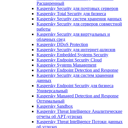
Расширенный
Kaspersky Security для почтовых серверов
Kaspersky Total Security для бизнеса
Kaspersky Security систем хранения данных
Kaspersky Security для серверов совместной
работы
Kaspersky Security для виртуальных и
облачных сред
Kaspersky DDoS Protection
Kaspersky Security для интернет-шлюзов
Kaspersky Embedded Systems Security
Kaspersky Endpoint Security Cloud
Kaspersky Systems Management
Kaspersky Endpoint Detection and Response
Kaspersky Security для систем хранения
данных
Kaspersky Endpoint Security для бизнеса
Универсальный
Kaspersky Managed Detection and Response
Оптимальный
Kaspersky Sandbox
Kaspersky Threat Intelligence Аналитические
отчеты об АРТ-угрозах
Kaspersky Threat Intelligence Потоки данных
об угрозах