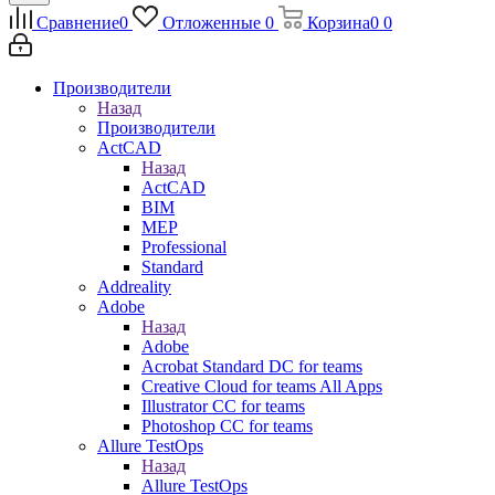
Сравнение
0
Отложенные
0
Корзина
0
0
Производители
Назад
Производители
ActCAD
Назад
ActCAD
BIM
MEP
Professional
Standard
Addreality
Adobe
Назад
Adobe
Acrobat Standard DC for teams
Creative Cloud for teams All Apps
Illustrator CC for teams
Photoshop CC for teams
Allure TestOps
Назад
Allure TestOps