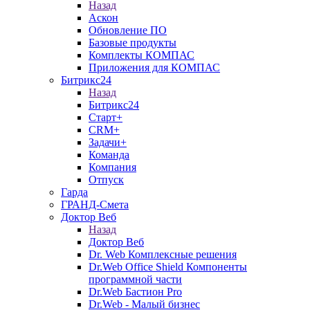
Назад
Аскон
Обновление ПО
Базовые продукты
Комплекты КОМПАС
Приложения для КОМПАС
Битрикс24
Назад
Битрикс24
Старт+
CRM+
Задачи+
Команда
Компания
Отпуск
Гарда
ГРАНД-Смета
Доктор Веб
Назад
Доктор Веб
Dr. Web Комплексные решения
Dr.Web Office Shield Компоненты
программной части
Dr.Web Бастион Pro
Dr.Web - Малый бизнес