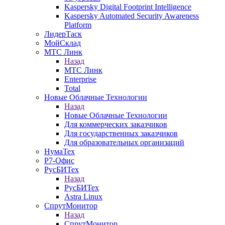
Kaspersky Digital Footprint Intelligence
Kaspersky Automated Security Awareness
Platform
ЛидерТаск
МойСклад
МТС Линк
Назад
МТС Линк
Enterprise
Total
Новые Облачные Технологии
Назад
Новые Облачные Технологии
Для коммерческих заказчиков
Для государственных заказчиков
Для образовательных организаций
НумаТех
Р7-Офис
РусБИТех
Назад
РусБИТех
Astra Linux
СпрутМонитор
Назад
СпрутМонитор