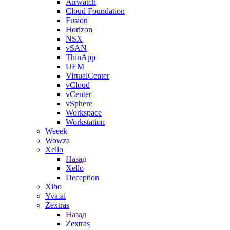
Airwatch
Cloud Foundation
Fusion
Horizon
NSX
vSAN
ThinApp
UEM
VirtualCenter
vCloud
vCenter
vSphere
Workspace
Workstation
Weeek
Wowza
Xello
Назад
Xello
Deception
Xibo
Yva.ai
Zextras
Назад
Zextras