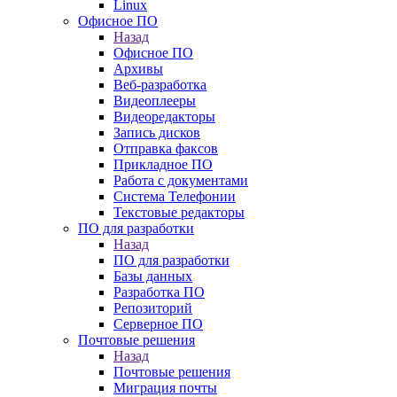
Linux
Офисное ПО
Назад
Офисное ПО
Архивы
Веб-разработка
Видеоплееры
Видеоредакторы
Запись дисков
Отправка факсов
Прикладное ПО
Работа с документами
Система Телефонии
Текстовые редакторы
ПО для разработки
Назад
ПО для разработки
Базы данных
Разработка ПО
Репозиторий
Серверное ПО
Почтовые решения
Назад
Почтовые решения
Миграция почты