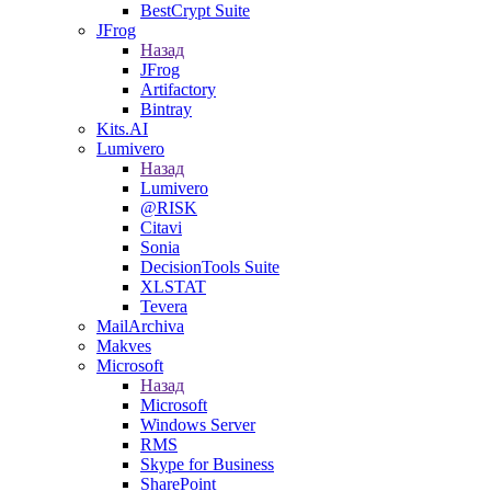
BestCrypt Suite
JFrog
Назад
JFrog
Artifactory
Bintray
Kits.AI
Lumivero
Назад
Lumivero
@RISK
Citavi
Sonia
DecisionTools Suite
XLSTAT
Tevera
MailArchiva
Makves
Microsoft
Назад
Microsoft
Windows Server
RMS
Skype for Business
SharePoint