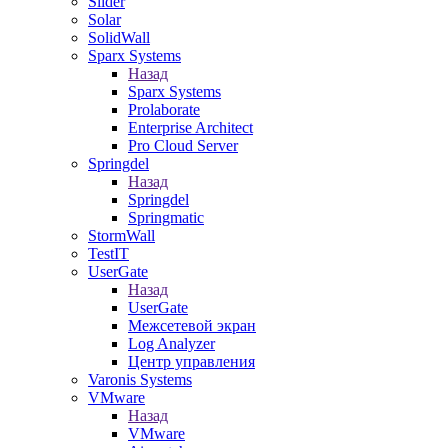
Slider
Solar
SolidWall
Sparx Systems
Назад
Sparx Systems
Prolaborate
Enterprise Architect
Pro Cloud Server
Springdel
Назад
Springdel
Springmatic
StormWall
TestIT
UserGate
Назад
UserGate
Межсетевой экран
Log Analyzer
Центр управления
Varonis Systems
VMware
Назад
VMware