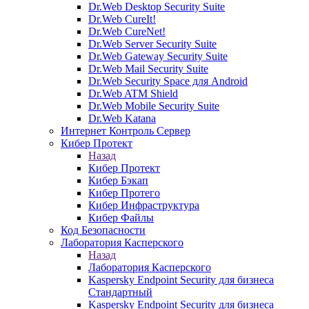
Dr.Web Desktop Security Suite
Dr.Web CureIt!
Dr.Web CureNet!
Dr.Web Server Security Suite
Dr.Web Gateway Security Suite
Dr.Web Mail Security Suite
Dr.Web Security Space для Android
Dr.Web ATM Shield
Dr.Web Mobile Security Suite
Dr.Web Katana
Интернет Контроль Сервер
Кибер Протект
Назад
Кибер Протект
Кибер Бэкап
Кибер Протего
Кибер Инфраструктура
Кибер Файлы
Код Безопасности
Лаборатория Касперского
Назад
Лаборатория Касперского
Kaspersky Endpoint Security для бизнеса
Стандартный
Kaspersky Endpoint Security для бизнеса