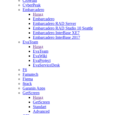
Crowdin
CyberPeak
Embarcadero
Назад
Embarcadero
Embarcadero RAD Server
Embarcadero RAD Studio 10 Seattle
Embarcadero InterBase XE7
Embarcadero InterBase 2017
EvaTeam
Назад
EvaTeam
EvaWiki
EvaProject
EvaServiceDesk
F6
Famatech
Figma
ftrack
Garanin Apps
GetScreen
Назад
GetScreen
Standart
Advanced