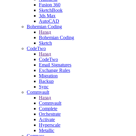
Fusion 360
SketchBook
3ds Max
AutoCAD
Bohemian Coding
Назад
Bohemian Coding
Sketch
CodeTwo
Назад
CodeTwo
Email Signatures
Exchange Rules
Migration
Backup
Sync
Commvault
Назад
Commvault
Complete
Orchestrate
Activate
Hyperscale
Metallic
Compass