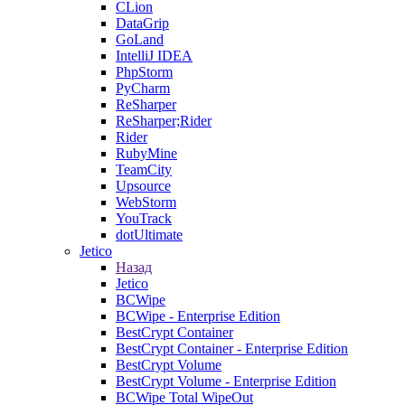
CLion
DataGrip
GoLand
IntelliJ IDEA
PhpStorm
PyCharm
ReSharper
ReSharper;Rider
Rider
RubyMine
TeamCity
Upsource
WebStorm
YouTrack
dotUltimate
Jetico
Назад
Jetico
BCWipe
BCWipe - Enterprise Edition
BestCrypt Container
BestCrypt Container - Enterprise Edition
BestCrypt Volume
BestCrypt Volume - Enterprise Edition
BCWipe Total WipeOut