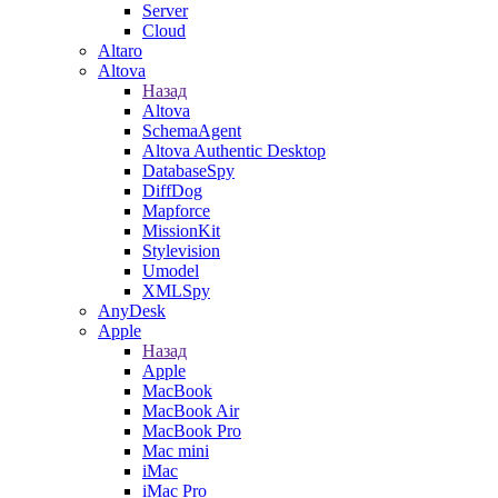
Server
Cloud
Altaro
Altova
Назад
Altova
SchemaAgent
Altova Authentic Desktop
DatabaseSpy
DiffDog
Mapforce
MissionKit
Stylevision
Umodel
XMLSpy
AnyDesk
Apple
Назад
Apple
MacBook
MacBook Air
MacBook Pro
Mac mini
iMac
iMac Pro