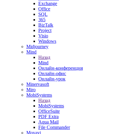
Exchange
Office
SQL
365
BizTalk
Project
Visio
Windows
Midjourney
Mind
Назад
Mind
Онлайн-конференция
Онлайн-офис
Онлайн-урок
Minervasoft
Miro
MobiSystems
Назад
MobiSystems
OfficeSuite
PDF Extra
Aqua Mail
File Commander
Movavi