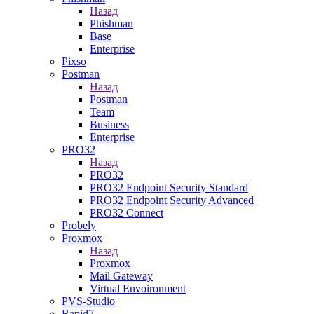
Назад
Phishman
Base
Enterprise
Pixso
Postman
Назад
Postman
Team
Business
Enterprise
PRO32
Назад
PRO32
PRO32 Endpoint Security Standard
PRO32 Endpoint Security Advanced
PRO32 Connect
Probely
Proxmox
Назад
Proxmox
Mail Gateway
Virtual Envoironment
PVS-Studio
Rapid7