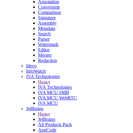
Annotation
Conversion
Comparison
Signature
Assembly
Metadata
Search
Parser
Watermark
Editor
Merger
Redaction
Ideco
InfoWatch
IVA Technologies
Назад
IVA Technologies
IVA MCU SMB
IVA MCU WebRTC
IVA MCU
JetBrains
Назад
JetBrains
All Products Pack
AppCode