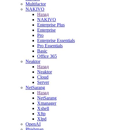
Multifactor
NAKIVO
Назад
NAKIVO
Enterprise Plus
Enterprise
Pro
Enterprise Essentials
Pro Essentials
Basic
Office 365
Neaktor
Назад
Neaktor
Cloud
Server
NetSarang
Назад
NetSarang
Xmanager
Xshell
Xftp
Xlpd
OpenAI
Phishman