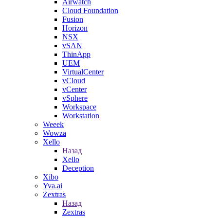
Airwatch
Cloud Foundation
Fusion
Horizon
NSX
vSAN
ThinApp
UEM
VirtualCenter
vCloud
vCenter
vSphere
Workspace
Workstation
Weeek
Wowza
Xello
Назад
Xello
Deception
Xibo
Yva.ai
Zextras
Назад
Zextras