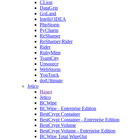
CLion
DataGrip
GoLand
IntelliJ IDEA
PhpStorm
PyCharm
ReSharper
ReSharper;Rider
Rider
RubyMine
TeamCity
Upsource
WebStorm
YouTrack
dotUltimate
Jetico
Назад
Jetico
BCWipe
BCWipe - Enterprise Edition
BestCrypt Container
BestCrypt Container - Enterprise Edition
BestCrypt Volume
BestCrypt Volume - Enterprise Edition
BCWipe Total WipeOut