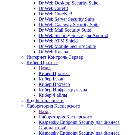
Dr.Web Desktop Security Suite
Dr.Web CureIt!
Dr.Web CureNet!
Dr.Web Server Security Suite
Dr.Web Gateway Security Suite
Dr.Web Mail Security Suite
Dr.Web Security Space для Android
Dr.Web ATM Shield
Dr.Web Mobile Security Suite
Dr.Web Katana
Интернет Контроль Сервер
Кибер Протект
Назад
Кибер Протект
Кибер Бэкап
Кибер Протего
Кибер Инфраструктура
Кибер Файлы
Код Безопасности
Лаборатория Касперского
Назад
Лаборатория Касперского
Kaspersky Endpoint Security для бизнеса
Стандартный
Kaspersky Endpoint Security для бизнеса