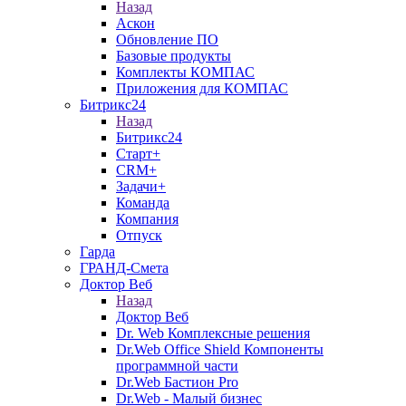
Назад
Аскон
Обновление ПО
Базовые продукты
Комплекты КОМПАС
Приложения для КОМПАС
Битрикс24
Назад
Битрикс24
Старт+
CRM+
Задачи+
Команда
Компания
Отпуск
Гарда
ГРАНД-Смета
Доктор Веб
Назад
Доктор Веб
Dr. Web Комплексные решения
Dr.Web Office Shield Компоненты
программной части
Dr.Web Бастион Pro
Dr.Web - Малый бизнес