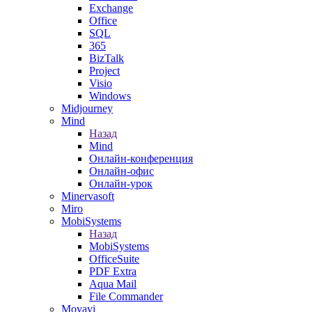
Exchange
Office
SQL
365
BizTalk
Project
Visio
Windows
Midjourney
Mind
Назад
Mind
Онлайн-конференция
Онлайн-офис
Онлайн-урок
Minervasoft
Miro
MobiSystems
Назад
MobiSystems
OfficeSuite
PDF Extra
Aqua Mail
File Commander
Movavi