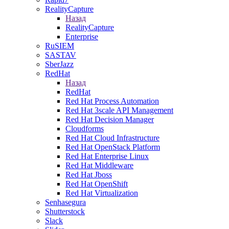
RealityCapture
Назад
RealityCapture
Enterprise
RuSIEM
SASTAV
SberJazz
RedHat
Назад
RedHat
Red Hat Process Automation
Red Hat 3scale API Management
Red Hat Decision Manager
Cloudforms
Red Hat Cloud Infrastructure
Red Hat OpenStack Platform
Red Hat Enterprise Linux
Red Hat Middleware
Red Hat Jboss
Red Hat OpenShift
Red Hat Virtualization
Senhasegura
Shutterstock
Slack