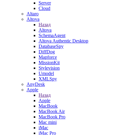
Server
Cloud
Altaro
Altova
Назад
Altova
SchemaAgent
Altova Authentic Desktop
DatabaseSpy
DiffDog
Mapforce
MissionKit
Stylevision
Umodel
XMLSpy
AnyDesk
Apple
Назад
Apple
MacBook
MacBook Air
MacBook Pro
Mac mini
iMac
iMac Pro