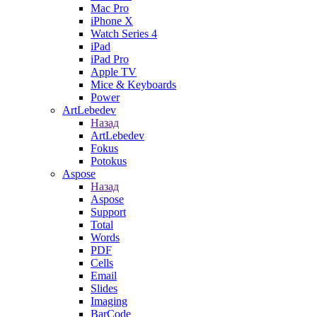
Mac Pro
iPhone X
Watch Series 4
iPad
iPad Pro
Apple TV
Mice & Keyboards
Power
ArtLebedev
Назад
ArtLebedev
Fokus
Potokus
Aspose
Назад
Aspose
Support
Total
Words
PDF
Cells
Email
Slides
Imaging
BarCode