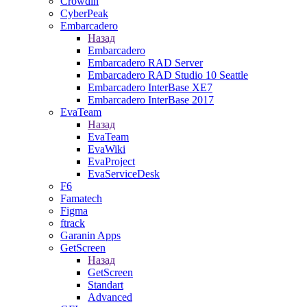
Crowdin
CyberPeak
Embarcadero
Назад
Embarcadero
Embarcadero RAD Server
Embarcadero RAD Studio 10 Seattle
Embarcadero InterBase XE7
Embarcadero InterBase 2017
EvaTeam
Назад
EvaTeam
EvaWiki
EvaProject
EvaServiceDesk
F6
Famatech
Figma
ftrack
Garanin Apps
GetScreen
Назад
GetScreen
Standart
Advanced