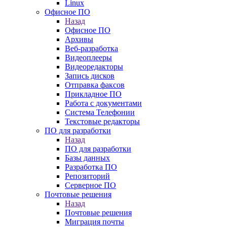
Linux
Офисное ПО
Назад
Офисное ПО
Архивы
Веб-разработка
Видеоплееры
Видеоредакторы
Запись дисков
Отправка факсов
Прикладное ПО
Работа с документами
Система Телефонии
Текстовые редакторы
ПО для разработки
Назад
ПО для разработки
Базы данных
Разработка ПО
Репозиторий
Серверное ПО
Почтовые решения
Назад
Почтовые решения
Миграция почты