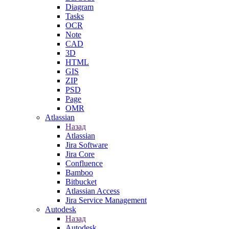
Diagram
Tasks
OCR
Note
CAD
3D
HTML
GIS
ZIP
PSD
Page
OMR
Atlassian
Назад
Atlassian
Jira Software
Jira Core
Confluence
Bamboo
Bitbucket
Atlassian Access
Jira Service Management
Autodesk
Назад
Autodesk