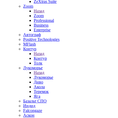
ZeXtras Suite
Zoom
Назад
Zoom
Professional
Business
Enterprise
Автограф
Positive Technologies
MFlash
Контур
Назад
Контур
Толк
Лукоморье
Назад
Лукоморье
Диво
Акола
Теремок
Яга
Базальт СПО
Индид
Falcongaze
Аскон