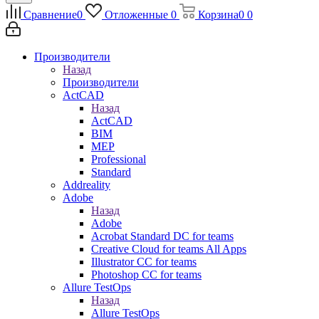
Сравнение
0
Отложенные
0
Корзина
0
0
Производители
Назад
Производители
ActCAD
Назад
ActCAD
BIM
MEP
Professional
Standard
Addreality
Adobe
Назад
Adobe
Acrobat Standard DC for teams
Creative Cloud for teams All Apps
Illustrator CC for teams
Photoshop CC for teams
Allure TestOps
Назад
Allure TestOps