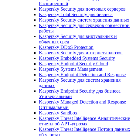
Расширенный
Kaspersky Security для почтовых серверов
Kaspersky Total Security для бизнеса
Kaspersky Security систем хранения данных
Kaspersky Security для серверов совместной
работы
Kaspersky Security для виртуальных и
облачных сред
Kaspersky DDoS Protection
Kaspersky Security для интернет-шлюзов
Kaspersky Embedded Systems Security
Kaspersky Endpoint Security Cloud
Kaspersky Systems Management
Kaspersky Endpoint Detection and Response
Kaspersky Security для систем хранения
данных
Kaspersky Endpoint Security для бизнеса
Универсальный
Kaspersky Managed Detection and Response
Оптимальный
Kaspersky Sandbox
Kaspersky Threat Intelligence Аналитические
отчеты об АРТ-угрозах
Kaspersky Threat Intelligence Потоки данных
об угрозах