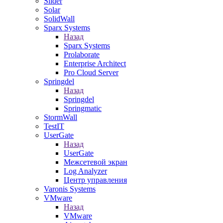
Slider
Solar
SolidWall
Sparx Systems
Назад
Sparx Systems
Prolaborate
Enterprise Architect
Pro Cloud Server
Springdel
Назад
Springdel
Springmatic
StormWall
TestIT
UserGate
Назад
UserGate
Межсетевой экран
Log Analyzer
Центр управления
Varonis Systems
VMware
Назад
VMware