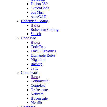
Fusion 360
SketchBook
3ds Max
AutoCAD
Bohemian Coding
Назад
Bohemian Coding
Sketch
CodeTwo
Назад
CodeTwo
Email Signatures
Exchange Rules
Migration
Backup
Sync
Commvault
Назад
Commvault
Complete
Orchestrate
Activate
Hyperscale
Metallic
Compass