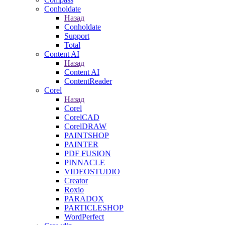
Conholdate
Назад
Conholdate
Support
Total
Content AI
Назад
Content AI
ContentReader
Corel
Назад
Corel
CorelCAD
CorelDRAW
PAINTSHOP
PAINTER
PDF FUSION
PINNACLE
VIDEOSTUDIO
Creator
Roxio
PARADOX
PARTICLESHOP
WordPerfect