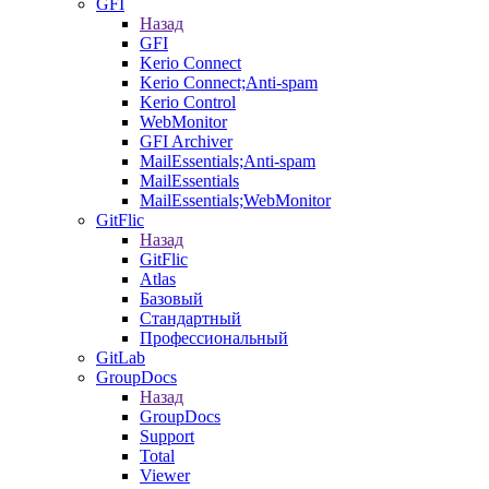
GFI
Назад
GFI
Kerio Connect
Kerio Connect;Anti-spam
Kerio Control
WebMonitor
GFI Archiver
MailEssentials;Anti-spam
MailEssentials
MailEssentials;WebMonitor
GitFlic
Назад
GitFlic
Atlas
Базовый
Стандартный
Профессиональный
GitLab
GroupDocs
Назад
GroupDocs
Support
Total
Viewer