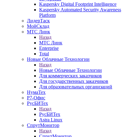
Kaspersky Digital Footprint Intelligence
Kaspersky Automated Security Awareness
Platform
ЛидерТаск
МойСклад
МТС Линк
Назад
МТС Линк
Enterprise
Total
Новые Облачные Технологии
Назад
Новые Облачные Технологии
Для коммерческих заказчиков
Для государственных заказчиков
Для образовательных организаций
НумаТех
Р7-Офис
РусБИТех
Назад
РусБИТех
Astra Linux
СпрутМонитор
Назад
СпрутМонитор