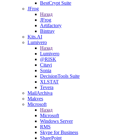
BestCrypt Suite
JFrog
Назад
JFrog
Artifactory
Bintray
Kits.AI
Lumivero
Назад
Lumivero
@RISK
Citavi
Sonia
DecisionTools Suite
XLSTAT
Tevera
MailArchiva
Makves
Microsoft
Назад
Microsoft
Windows Server
RMS
Skype for Business
SharePoint