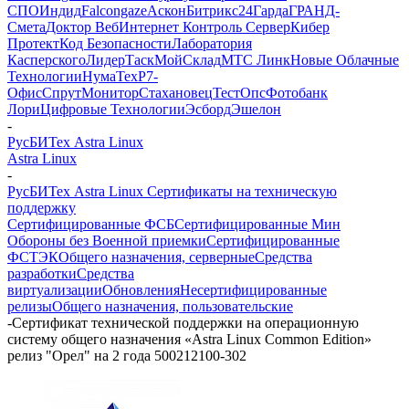
СПО
Индид
Falcongaze
Аскон
Битрикс24
Гарда
ГРАНД-
Смета
Доктор Веб
Интернет Контроль Сервер
Кибер
Протект
Код Безопасности
Лаборатория
Касперского
ЛидерТаск
МойСклад
МТС Линк
Новые Облачные
Технологии
НумаТех
Р7-
Офис
СпрутМонитор
Стахановец
ТестОпс
Фотобанк
Лори
Цифровые Технологии
Эсборд
Эшелон
-
РусБИТех Astra Linux
Astra Linux
-
РусБИТех Astra Linux Сертификаты на техническую
поддержку
Сертифицированные ФСБ
Сертифицированные Мин
Обороны без Военной приемки
Сертифицированные
ФСТЭК
Общего назначения, серверные
Средства
разработки
Средства
виртуализации
Обновления
Несертифицированные
релизы
Общего назначения, пользовательские
-
Сертификат технической поддержки на операционную
систему общего назначения «Astra Linux Common Edition»
релиз "Орел" на 2 года 500212100-302