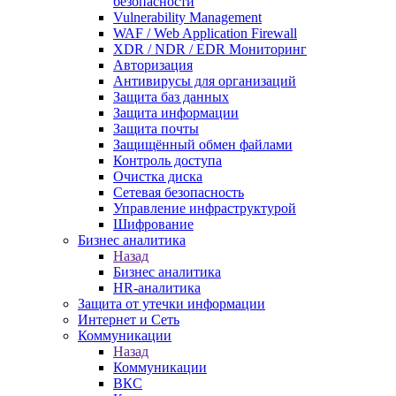
безопасности
Vulnerability Management
WAF / Web Application Firewall
XDR / NDR / EDR Мониторинг
Авторизация
Антивирусы для организаций
Защита баз данных
Защита информации
Защита почты
Защищённый обмен файлами
Контроль доступа
Очистка диска
Сетевая безопасность
Управление инфраструктурой
Шифрование
Бизнес аналитика
Назад
Бизнес аналитика
HR-аналитика
Защита от утечки информации
Интернет и Сеть
Коммуникации
Назад
Коммуникации
ВКС