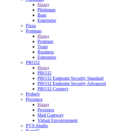
Назад
Phishman
Base
Enterprise
Pixso
Postman
Назад
Postman
Team
Business
Enterprise
PRO32
Назад
PRO32
PRO32 Endpoint Security Standard
PRO32 Endpoint Security Advanced
PRO32 Connect
Probely
Proxmox
Назад
Proxmox
Mail Gateway
Virtual Envoironment
PVS-Studio
Rapid7