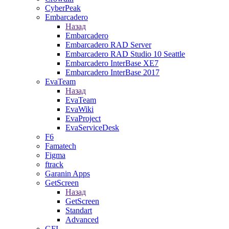
CyberPeak
Embarcadero
Назад
Embarcadero
Embarcadero RAD Server
Embarcadero RAD Studio 10 Seattle
Embarcadero InterBase XE7
Embarcadero InterBase 2017
EvaTeam
Назад
EvaTeam
EvaWiki
EvaProject
EvaServiceDesk
F6
Famatech
Figma
ftrack
Garanin Apps
GetScreen
Назад
GetScreen
Standart
Advanced
GFI