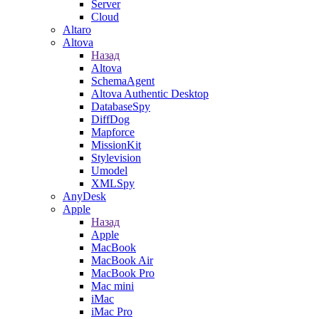
Server
Cloud
Altaro
Altova
Назад
Altova
SchemaAgent
Altova Authentic Desktop
DatabaseSpy
DiffDog
Mapforce
MissionKit
Stylevision
Umodel
XMLSpy
AnyDesk
Apple
Назад
Apple
MacBook
MacBook Air
MacBook Pro
Mac mini
iMac
iMac Pro