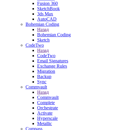
Fusion 360
SketchBook
3ds Max
AutoCAD
Bohemian Coding
Назад
Bohemian Coding
Sketch
CodeTwo
Назад
CodeTwo
Email Signatures
Exchange Rules
Migration
Backup
Sync
Commvault
Назад
Commvault
Complete
Orchestrate
Activate
Hyperscale
Metallic
Compass