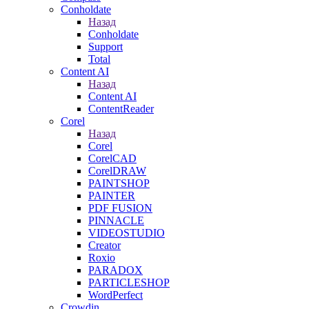
Conholdate
Назад
Conholdate
Support
Total
Content AI
Назад
Content AI
ContentReader
Corel
Назад
Corel
CorelCAD
CorelDRAW
PAINTSHOP
PAINTER
PDF FUSION
PINNACLE
VIDEOSTUDIO
Creator
Roxio
PARADOX
PARTICLESHOP
WordPerfect
Crowdin