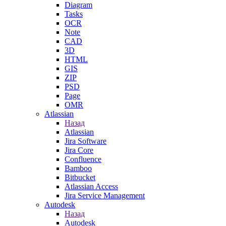
Diagram
Tasks
OCR
Note
CAD
3D
HTML
GIS
ZIP
PSD
Page
OMR
Atlassian
Назад
Atlassian
Jira Software
Jira Core
Confluence
Bamboo
Bitbucket
Atlassian Access
Jira Service Management
Autodesk
Назад
Autodesk