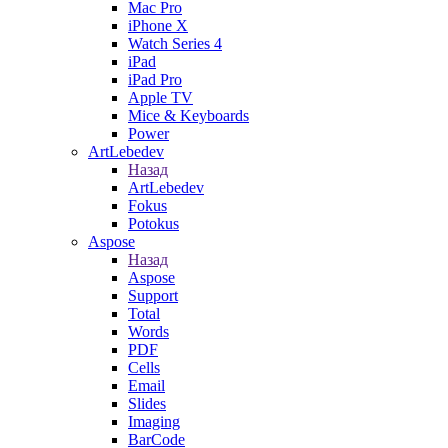
Mac Pro
iPhone X
Watch Series 4
iPad
iPad Pro
Apple TV
Mice & Keyboards
Power
ArtLebedev
Назад
ArtLebedev
Fokus
Potokus
Aspose
Назад
Aspose
Support
Total
Words
PDF
Cells
Email
Slides
Imaging
BarCode