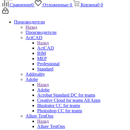
Сравнение
0
Отложенные
0
Корзина
0
0
Производители
Назад
Производители
ActCAD
Назад
ActCAD
BIM
MEP
Professional
Standard
Addreality
Adobe
Назад
Adobe
Acrobat Standard DC for teams
Creative Cloud for teams All Apps
Illustrator CC for teams
Photoshop CC for teams
Allure TestOps
Назад
Allure TestOps