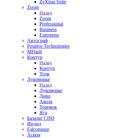
ZeXtras Suite
Zoom
Назад
Zoom
Professional
Business
Enterprise
Автограф
Positive Technologies
MFlash
Контур
Назад
Контур
Толк
Лукоморье
Назад
Лукоморье
Диво
Акола
Теремок
Яга
Базальт СПО
Индид
Falcongaze
Аскон