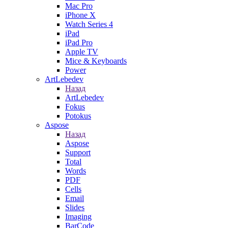
Mac Pro
iPhone X
Watch Series 4
iPad
iPad Pro
Apple TV
Mice & Keyboards
Power
ArtLebedev
Назад
ArtLebedev
Fokus
Potokus
Aspose
Назад
Aspose
Support
Total
Words
PDF
Cells
Email
Slides
Imaging
BarCode