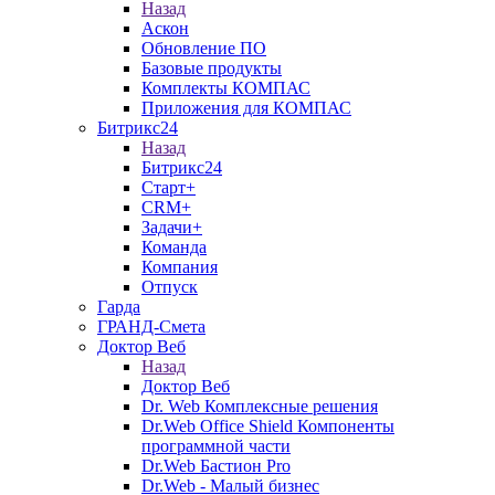
Назад
Аскон
Обновление ПО
Базовые продукты
Комплекты КОМПАС
Приложения для КОМПАС
Битрикс24
Назад
Битрикс24
Старт+
CRM+
Задачи+
Команда
Компания
Отпуск
Гарда
ГРАНД-Смета
Доктор Веб
Назад
Доктор Веб
Dr. Web Комплексные решения
Dr.Web Office Shield Компоненты
программной части
Dr.Web Бастион Pro
Dr.Web - Малый бизнес