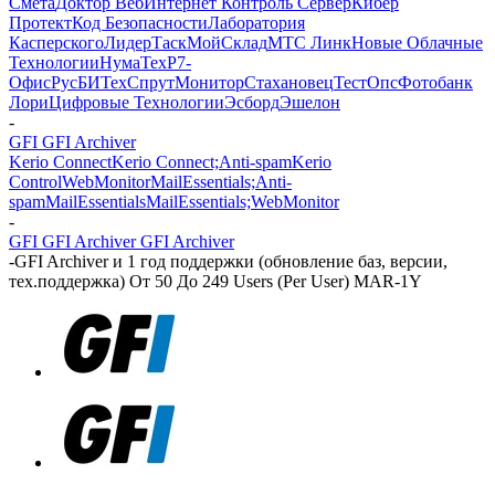
Смета
Доктор Веб
Интернет Контроль Сервер
Кибер
Протект
Код Безопасности
Лаборатория
Касперского
ЛидерТаск
МойСклад
МТС Линк
Новые Облачные
Технологии
НумаТех
Р7-
Офис
РусБИТех
СпрутМонитор
Стахановец
ТестОпс
Фотобанк
Лори
Цифровые Технологии
Эсборд
Эшелон
-
GFI GFI Archiver
Kerio Connect
Kerio Connect;Anti-spam
Kerio
Control
WebMonitor
MailEssentials;Anti-
spam
MailEssentials
MailEssentials;WebMonitor
-
GFI GFI Archiver GFI Archiver
-
GFI Archiver и 1 год поддержки (обновление баз, версии,
тех.поддержка) От 50 До 249 Users (Per User) MAR-1Y