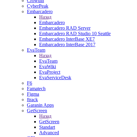
Crowdin
CyberPeak
Embarcadero
Назад
Embarcadero
Embarcadero RAD Server
Embarcadero RAD Studio 10 Seattle
Embarcadero InterBase XE7
Embarcadero InterBase 2017
EvaTeam
Назад
EvaTeam
EvaWiki
EvaProject
EvaServiceDesk
F6
Famatech
Figma
ftrack
Garanin Apps
GetScreen
Назад
GetScreen
Standart
Advanced