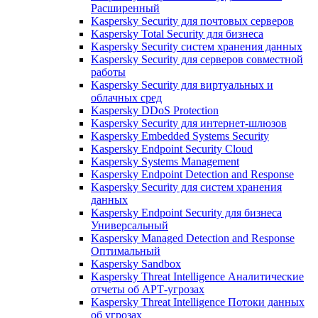
Расширенный
Kaspersky Security для почтовых серверов
Kaspersky Total Security для бизнеса
Kaspersky Security систем хранения данных
Kaspersky Security для серверов совместной
работы
Kaspersky Security для виртуальных и
облачных сред
Kaspersky DDoS Protection
Kaspersky Security для интернет-шлюзов
Kaspersky Embedded Systems Security
Kaspersky Endpoint Security Cloud
Kaspersky Systems Management
Kaspersky Endpoint Detection and Response
Kaspersky Security для систем хранения
данных
Kaspersky Endpoint Security для бизнеса
Универсальный
Kaspersky Managed Detection and Response
Оптимальный
Kaspersky Sandbox
Kaspersky Threat Intelligence Аналитические
отчеты об АРТ-угрозах
Kaspersky Threat Intelligence Потоки данных
об угрозах