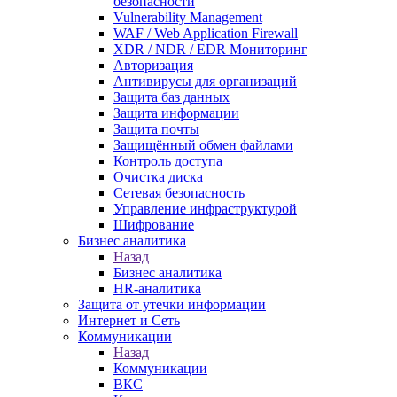
безопасности
Vulnerability Management
WAF / Web Application Firewall
XDR / NDR / EDR Мониторинг
Авторизация
Антивирусы для организаций
Защита баз данных
Защита информации
Защита почты
Защищённый обмен файлами
Контроль доступа
Очистка диска
Сетевая безопасность
Управление инфраструктурой
Шифрование
Бизнес аналитика
Назад
Бизнес аналитика
HR-аналитика
Защита от утечки информации
Интернет и Сеть
Коммуникации
Назад
Коммуникации
ВКС