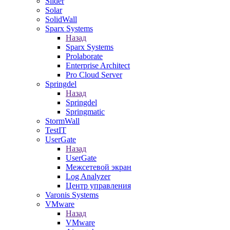
Slider
Solar
SolidWall
Sparx Systems
Назад
Sparx Systems
Prolaborate
Enterprise Architect
Pro Cloud Server
Springdel
Назад
Springdel
Springmatic
StormWall
TestIT
UserGate
Назад
UserGate
Межсетевой экран
Log Analyzer
Центр управления
Varonis Systems
VMware
Назад
VMware