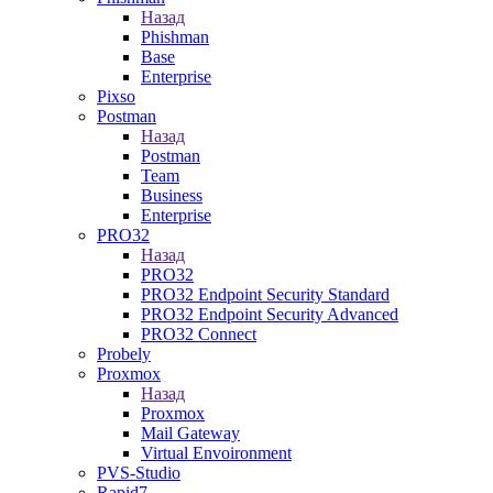
Назад
Phishman
Base
Enterprise
Pixso
Postman
Назад
Postman
Team
Business
Enterprise
PRO32
Назад
PRO32
PRO32 Endpoint Security Standard
PRO32 Endpoint Security Advanced
PRO32 Connect
Probely
Proxmox
Назад
Proxmox
Mail Gateway
Virtual Envoironment
PVS-Studio
Rapid7