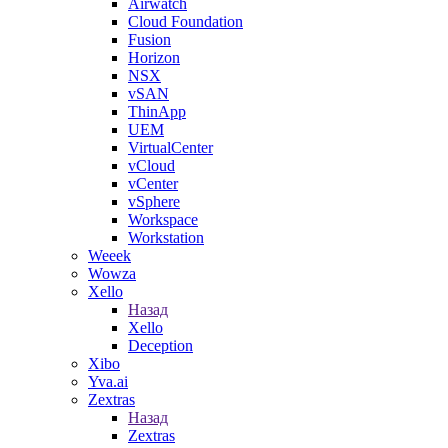
Airwatch
Cloud Foundation
Fusion
Horizon
NSX
vSAN
ThinApp
UEM
VirtualCenter
vCloud
vCenter
vSphere
Workspace
Workstation
Weeek
Wowza
Xello
Назад
Xello
Deception
Xibo
Yva.ai
Zextras
Назад
Zextras