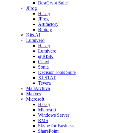
BestCrypt Suite
JFrog
Назад
JFrog
Artifactory
Bintray
Kits.AI
Lumivero
Назад
Lumivero
@RISK
Citavi
Sonia
DecisionTools Suite
XLSTAT
Tevera
MailArchiva
Makves
Microsoft
Назад
Microsoft
Windows Server
RMS
Skype for Business
SharePoint