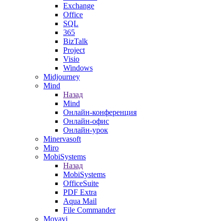
Exchange
Office
SQL
365
BizTalk
Project
Visio
Windows
Midjourney
Mind
Назад
Mind
Онлайн-конференция
Онлайн-офис
Онлайн-урок
Minervasoft
Miro
MobiSystems
Назад
MobiSystems
OfficeSuite
PDF Extra
Aqua Mail
File Commander
Movavi