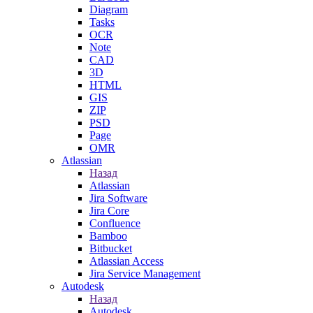
Diagram
Tasks
OCR
Note
CAD
3D
HTML
GIS
ZIP
PSD
Page
OMR
Atlassian
Назад
Atlassian
Jira Software
Jira Core
Confluence
Bamboo
Bitbucket
Atlassian Access
Jira Service Management
Autodesk
Назад
Autodesk