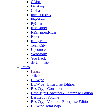
CLion
DataGrip
GoLand
IntelliJ IDEA
PhpStorm
PyCharm
ReSharper
ReSharper;Rider
Rider
RubyMine
TeamCity
Upsource
WebStorm
YouTrack
dotUltimate
Jetico
Назад
Jetico
BCWipe
BCWipe - Enterprise Edition
BestCrypt Container
BestCrypt Container - Enterprise Edition
BestCrypt Volume
BestCrypt Volume - Enterprise Edition
BCWipe Total WipeOut