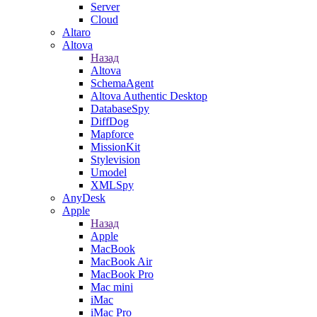
Server
Cloud
Altaro
Altova
Назад
Altova
SchemaAgent
Altova Authentic Desktop
DatabaseSpy
DiffDog
Mapforce
MissionKit
Stylevision
Umodel
XMLSpy
AnyDesk
Apple
Назад
Apple
MacBook
MacBook Air
MacBook Pro
Mac mini
iMac
iMac Pro