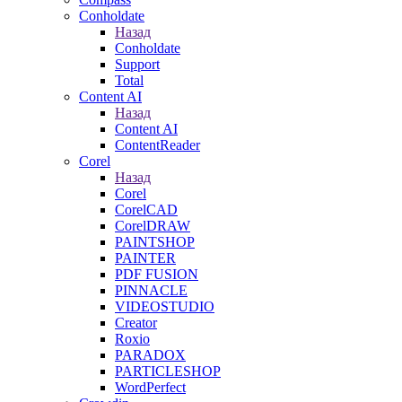
Conholdate
Назад
Conholdate
Support
Total
Content AI
Назад
Content AI
ContentReader
Corel
Назад
Corel
CorelCAD
CorelDRAW
PAINTSHOP
PAINTER
PDF FUSION
PINNACLE
VIDEOSTUDIO
Creator
Roxio
PARADOX
PARTICLESHOP
WordPerfect