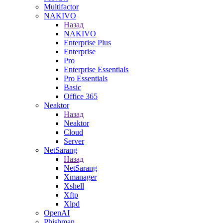
Multifactor
NAKIVO
Назад
NAKIVO
Enterprise Plus
Enterprise
Pro
Enterprise Essentials
Pro Essentials
Basic
Office 365
Neaktor
Назад
Neaktor
Cloud
Server
NetSarang
Назад
NetSarang
Xmanager
Xshell
Xftp
Xlpd
OpenAI
Phishman