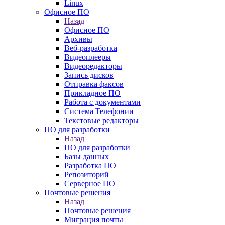
Linux
Офисное ПО
Назад
Офисное ПО
Архивы
Веб-разработка
Видеоплееры
Видеоредакторы
Запись дисков
Отправка факсов
Прикладное ПО
Работа с документами
Система Телефонии
Текстовые редакторы
ПО для разработки
Назад
ПО для разработки
Базы данных
Разработка ПО
Репозиторий
Серверное ПО
Почтовые решения
Назад
Почтовые решения
Миграция почты