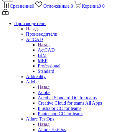
Сравнение
0
Отложенные
0
Корзина
0
0
Производители
Назад
Производители
ActCAD
Назад
ActCAD
BIM
MEP
Professional
Standard
Addreality
Adobe
Назад
Adobe
Acrobat Standard DC for teams
Creative Cloud for teams All Apps
Illustrator CC for teams
Photoshop CC for teams
Allure TestOps
Назад
Allure TestOps