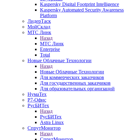
Kaspersky Digital Footprint Intelligence
Kaspersky Automated Security Awareness
Platform
ЛидерТаск
МойСклад
МТС Линк
Назад
МТС Линк
Enterprise
Total
Новые Облачные Технологии
Назад
Новые Облачные Технологии
Для коммерческих заказчиков
Для государственных заказчиков
Для образовательных организаций
НумаТех
Р7-Офис
РусБИТех
Назад
РусБИТех
Astra Linux
СпрутМонитор
Назад
СпрутМонитор