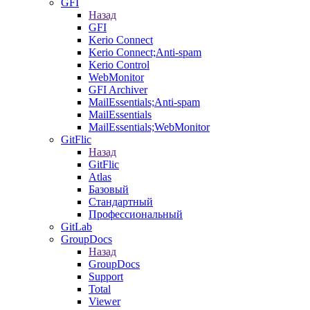
GFI
Назад
GFI
Kerio Connect
Kerio Connect;Anti-spam
Kerio Control
WebMonitor
GFI Archiver
MailEssentials;Anti-spam
MailEssentials
MailEssentials;WebMonitor
GitFlic
Назад
GitFlic
Atlas
Базовый
Стандартный
Профессиональный
GitLab
GroupDocs
Назад
GroupDocs
Support
Total
Viewer