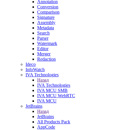
Annotation
Conversion
Comparison
Signature
Assembly
Metadata
Search
Parser
Watermark
Editor
Merger
Redaction
Ideco
InfoWatch
IVA Technologies
Назад
IVA Technologies
IVA MCU SMB
IVA MCU WebRTC
IVA MCU
JetBrains
Назад
JetBrains
All Products Pack
AppCode