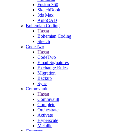
Fusion 360
SketchBook
3ds Max
AutoCAD
Bohemian Coding
Назад
Bohemian Coding
Sketch
CodeTwo
Назад
CodeTwo
Email Signatures
Exchange Rules
Migration
Backup
Sync
Commvault
Назад
Commvault
Complete
Orchestrate
Activate
Hyperscale
Metallic
Compass