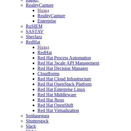
RealityCapture
Назад
RealityCapture
Enterprise
RuSIEM
SASTAV
SberJazz
RedHat
Назад
RedHat
Red Hat Process Automation
Red Hat 3scale API Management
Red Hat Decision Manager
Cloudforms
Red Hat Cloud Infrastructure
Red Hat OpenStack Platform
Red Hat Enterprise Linux
Red Hat Middleware
Red Hat Jboss
Red Hat OpenShift
Red Hat Virtualization
Senhasegura
Shutterstock
Slack