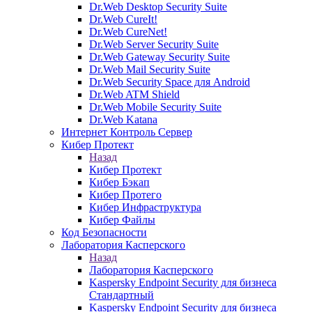
Dr.Web Desktop Security Suite
Dr.Web CureIt!
Dr.Web CureNet!
Dr.Web Server Security Suite
Dr.Web Gateway Security Suite
Dr.Web Mail Security Suite
Dr.Web Security Space для Android
Dr.Web ATM Shield
Dr.Web Mobile Security Suite
Dr.Web Katana
Интернет Контроль Сервер
Кибер Протект
Назад
Кибер Протект
Кибер Бэкап
Кибер Протего
Кибер Инфраструктура
Кибер Файлы
Код Безопасности
Лаборатория Касперского
Назад
Лаборатория Касперского
Kaspersky Endpoint Security для бизнеса
Стандартный
Kaspersky Endpoint Security для бизнеса