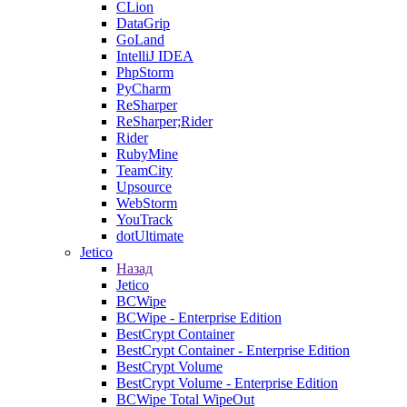
CLion
DataGrip
GoLand
IntelliJ IDEA
PhpStorm
PyCharm
ReSharper
ReSharper;Rider
Rider
RubyMine
TeamCity
Upsource
WebStorm
YouTrack
dotUltimate
Jetico
Назад
Jetico
BCWipe
BCWipe - Enterprise Edition
BestCrypt Container
BestCrypt Container - Enterprise Edition
BestCrypt Volume
BestCrypt Volume - Enterprise Edition
BCWipe Total WipeOut