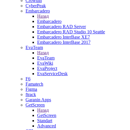
Crowdin
CyberPeak
Embarcadero
Назад
Embarcadero
Embarcadero RAD Server
Embarcadero RAD Studio 10 Seattle
Embarcadero InterBase XE7
Embarcadero InterBase 2017
EvaTeam
Назад
EvaTeam
EvaWiki
EvaProject
EvaServiceDesk
F6
Famatech
Figma
ftrack
Garanin Apps
GetScreen
Назад
GetScreen
Standart
Advanced