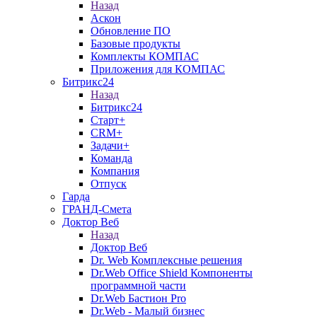
Назад
Аскон
Обновление ПО
Базовые продукты
Комплекты КОМПАС
Приложения для КОМПАС
Битрикс24
Назад
Битрикс24
Старт+
CRM+
Задачи+
Команда
Компания
Отпуск
Гарда
ГРАНД-Смета
Доктор Веб
Назад
Доктор Веб
Dr. Web Комплексные решения
Dr.Web Office Shield Компоненты
программной части
Dr.Web Бастион Pro
Dr.Web - Малый бизнес