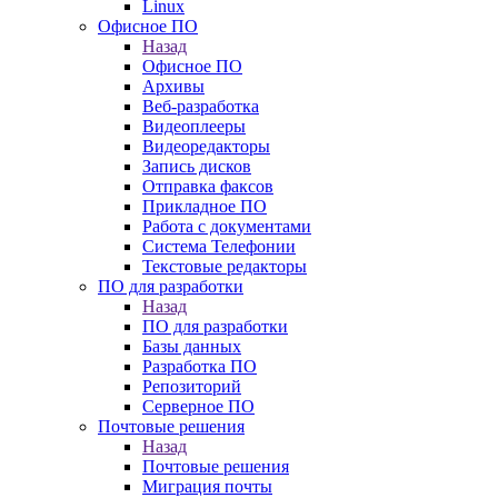
Linux
Офисное ПО
Назад
Офисное ПО
Архивы
Веб-разработка
Видеоплееры
Видеоредакторы
Запись дисков
Отправка факсов
Прикладное ПО
Работа с документами
Система Телефонии
Текстовые редакторы
ПО для разработки
Назад
ПО для разработки
Базы данных
Разработка ПО
Репозиторий
Серверное ПО
Почтовые решения
Назад
Почтовые решения
Миграция почты