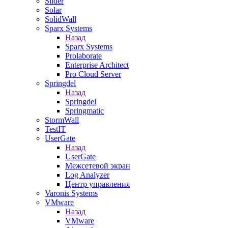
Slider
Solar
SolidWall
Sparx Systems
Назад
Sparx Systems
Prolaborate
Enterprise Architect
Pro Cloud Server
Springdel
Назад
Springdel
Springmatic
StormWall
TestIT
UserGate
Назад
UserGate
Межсетевой экран
Log Analyzer
Центр управления
Varonis Systems
VMware
Назад
VMware