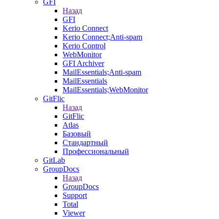
GFI
Назад
GFI
Kerio Connect
Kerio Connect;Anti-spam
Kerio Control
WebMonitor
GFI Archiver
MailEssentials;Anti-spam
MailEssentials
MailEssentials;WebMonitor
GitFlic
Назад
GitFlic
Atlas
Базовый
Стандартный
Профессиональный
GitLab
GroupDocs
Назад
GroupDocs
Support
Total
Viewer