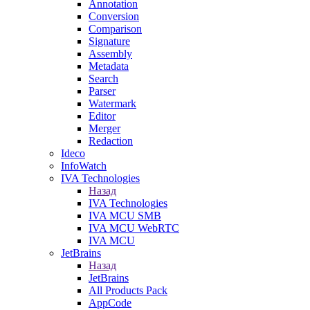
Annotation
Conversion
Comparison
Signature
Assembly
Metadata
Search
Parser
Watermark
Editor
Merger
Redaction
Ideco
InfoWatch
IVA Technologies
Назад
IVA Technologies
IVA MCU SMB
IVA MCU WebRTC
IVA MCU
JetBrains
Назад
JetBrains
All Products Pack
AppCode