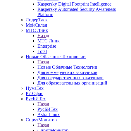
Kaspersky Digital Footprint Intelligence
Kaspersky Automated Security Awareness
Platform
ЛидерТаск
МойСклад
МТС Линк
Назад
МТС Линк
Enterprise
Total
Новые Облачные Технологии
Назад
Новые Облачные Технологии
Для коммерческих заказчиков
Для государственных заказчиков
Для образовательных организаций
НумаТех
Р7-Офис
РусБИТех
Назад
РусБИТех
Astra Linux
СпрутМонитор
Назад
СпрутМонитор