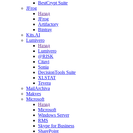
BestCrypt Suite
JFrog
Назад
JFrog
Artifactory
Bintray
Kits.AI
Lumivero
Назад
Lumivero
@RISK
Citavi
Sonia
DecisionTools Suite
XLSTAT
Tevera
MailArchiva
Makves
Microsoft
Назад
Microsoft
Windows Server
RMS
Skype for Business
SharePoint