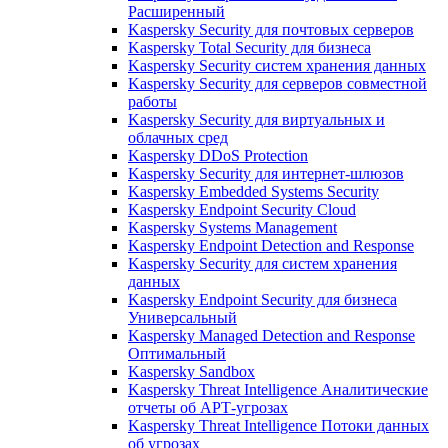
Расширенный
Kaspersky Security для почтовых серверов
Kaspersky Total Security для бизнеса
Kaspersky Security систем хранения данных
Kaspersky Security для серверов совместной
работы
Kaspersky Security для виртуальных и
облачных сред
Kaspersky DDoS Protection
Kaspersky Security для интернет-шлюзов
Kaspersky Embedded Systems Security
Kaspersky Endpoint Security Cloud
Kaspersky Systems Management
Kaspersky Endpoint Detection and Response
Kaspersky Security для систем хранения
данных
Kaspersky Endpoint Security для бизнеса
Универсальный
Kaspersky Managed Detection and Response
Оптимальный
Kaspersky Sandbox
Kaspersky Threat Intelligence Аналитические
отчеты об АРТ-угрозах
Kaspersky Threat Intelligence Потоки данных
об угрозах