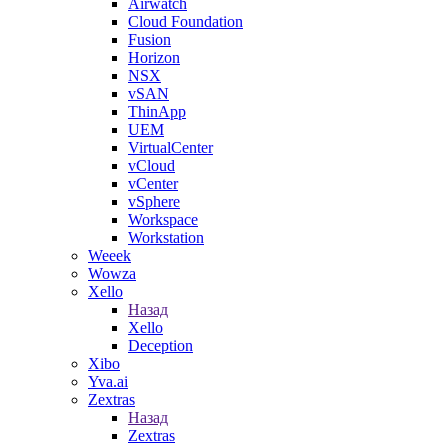
Airwatch
Cloud Foundation
Fusion
Horizon
NSX
vSAN
ThinApp
UEM
VirtualCenter
vCloud
vCenter
vSphere
Workspace
Workstation
Weeek
Wowza
Xello
Назад
Xello
Deception
Xibo
Yva.ai
Zextras
Назад
Zextras