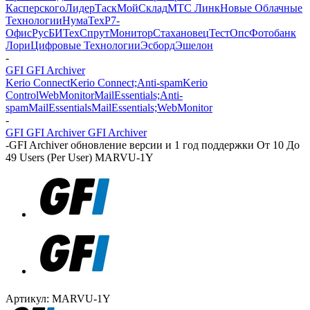
Касперского
ЛидерТаск
МойСклад
МТС Линк
Новые Облачные
Технологии
НумаТех
Р7-
Офис
РусБИТех
СпрутМонитор
Стахановец
ТестОпс
Фотобанк
Лори
Цифровые Технологии
Эсборд
Эшелон
-
GFI GFI Archiver
Kerio Connect
Kerio Connect;Anti-spam
Kerio
Control
WebMonitor
MailEssentials;Anti-
spam
MailEssentials
MailEssentials;WebMonitor
-
GFI GFI Archiver GFI Archiver
-
GFI Archiver обновление версии и 1 год поддержки От 10 До
49 Users (Per User) MARVU-1Y
Артикул:
MARVU-1Y