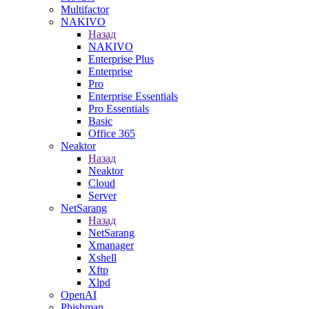
Multifactor
NAKIVO
Назад
NAKIVO
Enterprise Plus
Enterprise
Pro
Enterprise Essentials
Pro Essentials
Basic
Office 365
Neaktor
Назад
Neaktor
Cloud
Server
NetSarang
Назад
NetSarang
Xmanager
Xshell
Xftp
Xlpd
OpenAI
Phishman