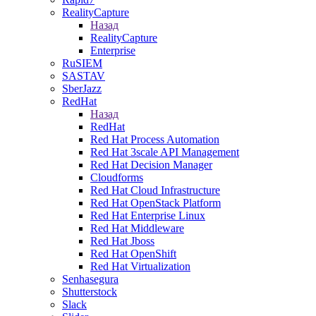
RealityCapture
Назад
RealityCapture
Enterprise
RuSIEM
SASTAV
SberJazz
RedHat
Назад
RedHat
Red Hat Process Automation
Red Hat 3scale API Management
Red Hat Decision Manager
Cloudforms
Red Hat Cloud Infrastructure
Red Hat OpenStack Platform
Red Hat Enterprise Linux
Red Hat Middleware
Red Hat Jboss
Red Hat OpenShift
Red Hat Virtualization
Senhasegura
Shutterstock
Slack