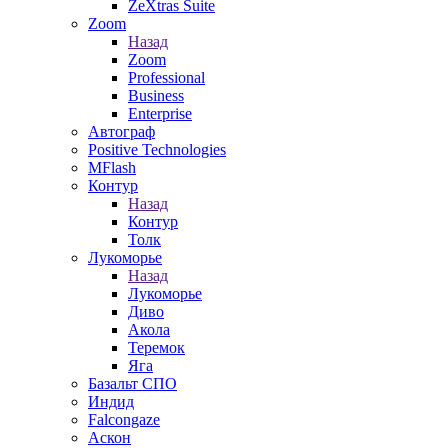
ZeXtras Suite
Zoom
Назад
Zoom
Professional
Business
Enterprise
Автограф
Positive Technologies
MFlash
Контур
Назад
Контур
Толк
Лукоморье
Назад
Лукоморье
Диво
Акола
Теремок
Яга
Базальт СПО
Индид
Falcongaze
Аскон