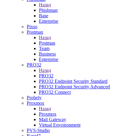
Назад
Phishman
Base
Enterprise
Pixso
Postman
Назад
Postman
Team
Business
Enterprise
PRO32
Назад
PRO32
PRO32 Endpoint Security Standard
PRO32 Endpoint Security Advanced
PRO32 Connect
Probely
Proxmox
Назад
Proxmox
Mail Gateway
Virtual Envoironment
PVS-Studio
Rapid7