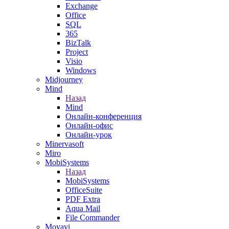
Exchange
Office
SQL
365
BizTalk
Project
Visio
Windows
Midjourney
Mind
Назад
Mind
Онлайн-конференция
Онлайн-офис
Онлайн-урок
Minervasoft
Miro
MobiSystems
Назад
MobiSystems
OfficeSuite
PDF Extra
Aqua Mail
File Commander
Movavi