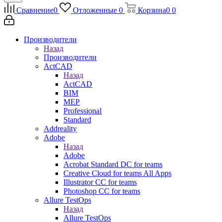
Сравнение
0
Отложенные
0
Корзина
0
0
Производители
Назад
Производители
ActCAD
Назад
ActCAD
BIM
MEP
Professional
Standard
Addreality
Adobe
Назад
Adobe
Acrobat Standard DC for teams
Creative Cloud for teams All Apps
Illustrator CC for teams
Photoshop CC for teams
Allure TestOps
Назад
Allure TestOps