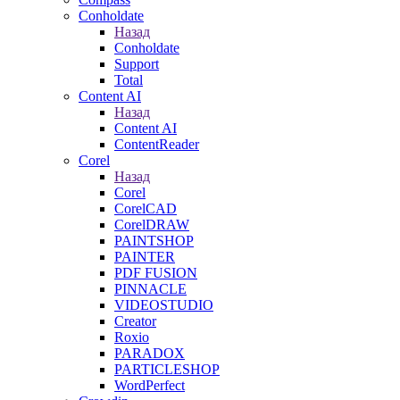
Conholdate
Назад
Conholdate
Support
Total
Content AI
Назад
Content AI
ContentReader
Corel
Назад
Corel
CorelCAD
CorelDRAW
PAINTSHOP
PAINTER
PDF FUSION
PINNACLE
VIDEOSTUDIO
Creator
Roxio
PARADOX
PARTICLESHOP
WordPerfect