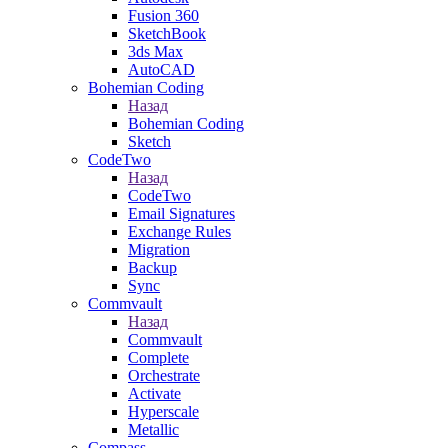
Fusion 360
SketchBook
3ds Max
AutoCAD
Bohemian Coding
Назад
Bohemian Coding
Sketch
CodeTwo
Назад
CodeTwo
Email Signatures
Exchange Rules
Migration
Backup
Sync
Commvault
Назад
Commvault
Complete
Orchestrate
Activate
Hyperscale
Metallic
Compass