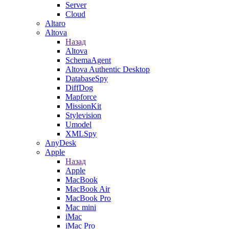
Server
Cloud
Altaro
Altova
Назад
Altova
SchemaAgent
Altova Authentic Desktop
DatabaseSpy
DiffDog
Mapforce
MissionKit
Stylevision
Umodel
XMLSpy
AnyDesk
Apple
Назад
Apple
MacBook
MacBook Air
MacBook Pro
Mac mini
iMac
iMac Pro