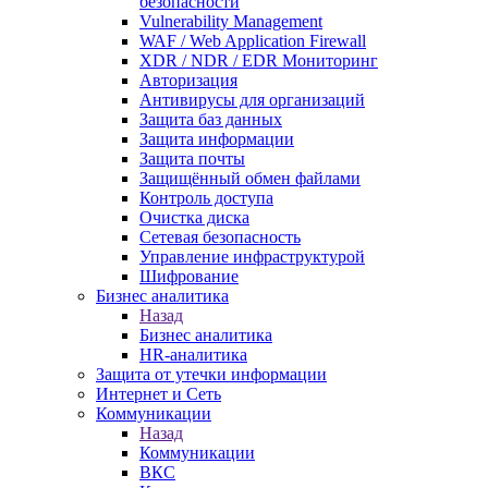
безопасности
Vulnerability Management
WAF / Web Application Firewall
XDR / NDR / EDR Мониторинг
Авторизация
Антивирусы для организаций
Защита баз данных
Защита информации
Защита почты
Защищённый обмен файлами
Контроль доступа
Очистка диска
Сетевая безопасность
Управление инфраструктурой
Шифрование
Бизнес аналитика
Назад
Бизнес аналитика
HR-аналитика
Защита от утечки информации
Интернет и Сеть
Коммуникации
Назад
Коммуникации
ВКС