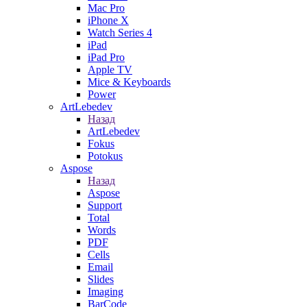
Mac Pro
iPhone X
Watch Series 4
iPad
iPad Pro
Apple TV
Mice & Keyboards
Power
ArtLebedev
Назад
ArtLebedev
Fokus
Potokus
Aspose
Назад
Aspose
Support
Total
Words
PDF
Cells
Email
Slides
Imaging
BarCode