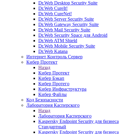
Dr.Web Desktop Security Suite
Dr.Web CureIt!
Dr.Web CureNet!
Dr.Web Server Security Suite
Dr.Web Gateway Security Suite
Dr.Web Mail Security Suite
Dr.Web Security Space для Android
Dr.Web ATM Shield
Dr.Web Mobile Security Suite
Dr.Web Katana
Интернет Контроль Сервер
Кибер Протект
Назад
Кибер Протект
Кибер Бэкап
Кибер Протего
Кибер Инфраструктура
Кибер Файлы
Код Безопасности
Лаборатория Касперского
Назад
Лаборатория Касперского
Kaspersky Endpoint Security для бизнеса
Стандартный
Kaspersky Endpoint Security для бизнеса