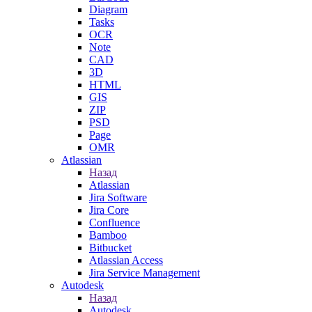
Diagram
Tasks
OCR
Note
CAD
3D
HTML
GIS
ZIP
PSD
Page
OMR
Atlassian
Назад
Atlassian
Jira Software
Jira Core
Confluence
Bamboo
Bitbucket
Atlassian Access
Jira Service Management
Autodesk
Назад
Autodesk