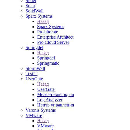
Slider
Solar
SolidWall
Sparx Systems
Назад
Sparx Systems
Prolaborate
Enterprise Architect
Pro Cloud Server
Springdel
Назад
Springdel
Springmatic
StormWall
TestIT
UserGate
Назад
UserGate
Межсетевой экран
Log Analyzer
Центр управления
Varonis Systems
VMware
Назад
VMware