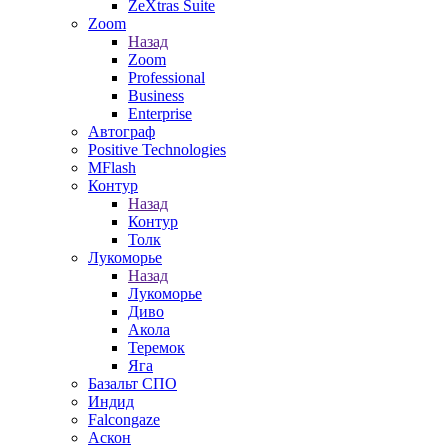
ZeXtras Suite
Zoom
Назад
Zoom
Professional
Business
Enterprise
Автограф
Positive Technologies
MFlash
Контур
Назад
Контур
Толк
Лукоморье
Назад
Лукоморье
Диво
Акола
Теремок
Яга
Базальт СПО
Индид
Falcongaze
Аскон