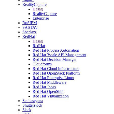
RealityCapture
Назад
RealityCapture
Enterprise
RuSIEM
SASTAV
SberJazz
RedHat
Назад
RedHat
Red Hat Process Automation
Red Hat 3scale API Management
Red Hat Decision Manager
Cloudforms
Red Hat Cloud Infrastructure
Red Hat OpenStack Platform
Red Hat Enterprise Linux
Red Hat Middleware
Red Hat Jboss
Red Hat OpenShift
Red Hat Virtualization
Senhasegura
Shutterstock
Slack