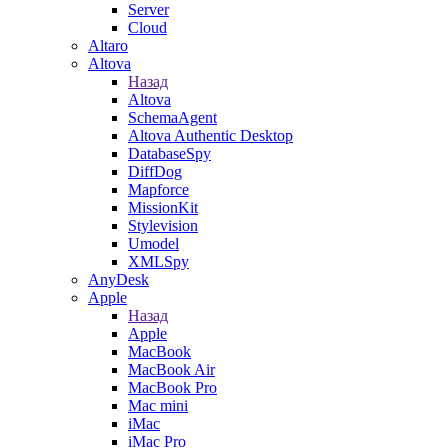
Server
Cloud
Altaro
Altova
Назад
Altova
SchemaAgent
Altova Authentic Desktop
DatabaseSpy
DiffDog
Mapforce
MissionKit
Stylevision
Umodel
XMLSpy
AnyDesk
Apple
Назад
Apple
MacBook
MacBook Air
MacBook Pro
Mac mini
iMac
iMac Pro