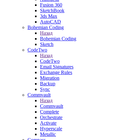
Fusion 360
SketchBook
3ds Max
AutoCAD
Bohemian Coding
Назад
Bohemian Coding
Sketch
CodeTwo
Назад
CodeTwo
Email Signatures
Exchange Rules
Migration
Backup
Sync
Commvault
Назад
Commvault
Complete
Orchestrate
Activate
Hyperscale
Metallic
Compass