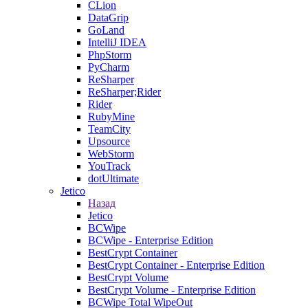
CLion
DataGrip
GoLand
IntelliJ IDEA
PhpStorm
PyCharm
ReSharper
ReSharper;Rider
Rider
RubyMine
TeamCity
Upsource
WebStorm
YouTrack
dotUltimate
Jetico
Назад
Jetico
BCWipe
BCWipe - Enterprise Edition
BestCrypt Container
BestCrypt Container - Enterprise Edition
BestCrypt Volume
BestCrypt Volume - Enterprise Edition
BCWipe Total WipeOut