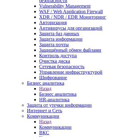
безопасности
Vulnerability Management
WAF / Web Application Firewall
XDR / NDR / EDR Мониторинг
Авторизация
Антивирусы для организаций
Защита баз данных
Защита информации
Защита почты
Защищённый обмен файлами
Контроль доступа
Очистка диска
Сетевая безопасность
Управление инфраструктурой
Шифрование
Бизнес аналитика
Назад
Бизнес аналитика
HR-аналитика
Защита от утечки информации
Интернет и Сеть
Коммуникации
Назад
Коммуникации
ВКС