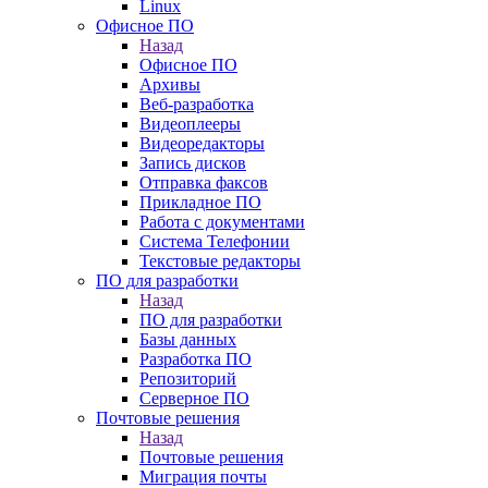
Linux
Офисное ПО
Назад
Офисное ПО
Архивы
Веб-разработка
Видеоплееры
Видеоредакторы
Запись дисков
Отправка факсов
Прикладное ПО
Работа с документами
Система Телефонии
Текстовые редакторы
ПО для разработки
Назад
ПО для разработки
Базы данных
Разработка ПО
Репозиторий
Серверное ПО
Почтовые решения
Назад
Почтовые решения
Миграция почты