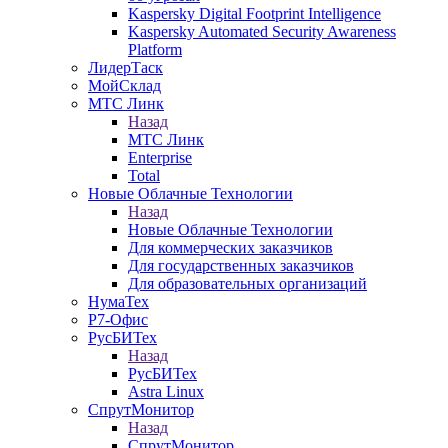
Kaspersky Digital Footprint Intelligence
Kaspersky Automated Security Awareness
Platform
ЛидерТаск
МойСклад
МТС Линк
Назад
МТС Линк
Enterprise
Total
Новые Облачные Технологии
Назад
Новые Облачные Технологии
Для коммерческих заказчиков
Для государственных заказчиков
Для образовательных организаций
НумаТех
Р7-Офис
РусБИТех
Назад
РусБИТех
Astra Linux
СпрутМонитор
Назад
СпрутМонитор