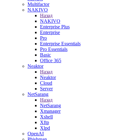
Multifactor
NAKIVO
Назад
NAKIVO
Enterprise Plus
Enterprise
Pro
Enterprise Essentials
Pro Essentials
Basic
Office 365
Neaktor
Назад
Neaktor
Cloud
Server
NetSarang
Назад
NetSarang
Xmanager
Xshell
Xftp
Xlpd
OpenAI
Phishman