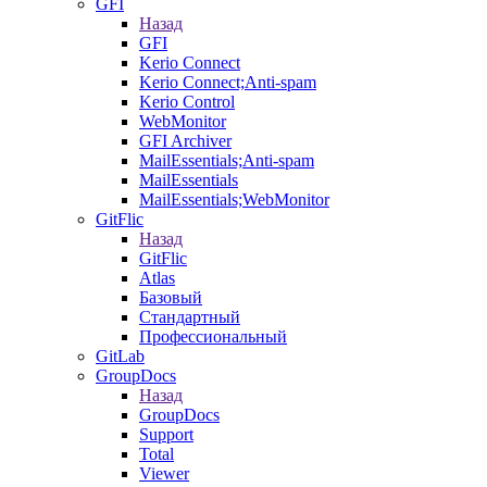
GFI
Назад
GFI
Kerio Connect
Kerio Connect;Anti-spam
Kerio Control
WebMonitor
GFI Archiver
MailEssentials;Anti-spam
MailEssentials
MailEssentials;WebMonitor
GitFlic
Назад
GitFlic
Atlas
Базовый
Стандартный
Профессиональный
GitLab
GroupDocs
Назад
GroupDocs
Support
Total
Viewer