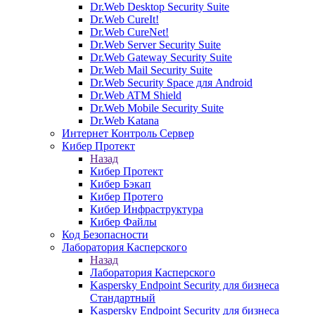
Dr.Web Desktop Security Suite
Dr.Web CureIt!
Dr.Web CureNet!
Dr.Web Server Security Suite
Dr.Web Gateway Security Suite
Dr.Web Mail Security Suite
Dr.Web Security Space для Android
Dr.Web ATM Shield
Dr.Web Mobile Security Suite
Dr.Web Katana
Интернет Контроль Сервер
Кибер Протект
Назад
Кибер Протект
Кибер Бэкап
Кибер Протего
Кибер Инфраструктура
Кибер Файлы
Код Безопасности
Лаборатория Касперского
Назад
Лаборатория Касперского
Kaspersky Endpoint Security для бизнеса
Стандартный
Kaspersky Endpoint Security для бизнеса