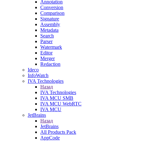
Annotation
Conversion
Comparison
Signature
Assembly
Metadata
Search
Parser
Watermark
Editor
Merger
Redaction
Ideco
InfoWatch
IVA Technologies
Назад
IVA Technologies
IVA MCU SMB
IVA MCU WebRTC
IVA MCU
JetBrains
Назад
JetBrains
All Products Pack
AppCode