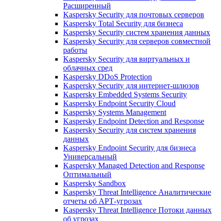
Расширенный
Kaspersky Security для почтовых серверов
Kaspersky Total Security для бизнеса
Kaspersky Security систем хранения данных
Kaspersky Security для серверов совместной
работы
Kaspersky Security для виртуальных и
облачных сред
Kaspersky DDoS Protection
Kaspersky Security для интернет-шлюзов
Kaspersky Embedded Systems Security
Kaspersky Endpoint Security Cloud
Kaspersky Systems Management
Kaspersky Endpoint Detection and Response
Kaspersky Security для систем хранения
данных
Kaspersky Endpoint Security для бизнеса
Универсальный
Kaspersky Managed Detection and Response
Оптимальный
Kaspersky Sandbox
Kaspersky Threat Intelligence Аналитические
отчеты об АРТ-угрозах
Kaspersky Threat Intelligence Потоки данных
об угрозах