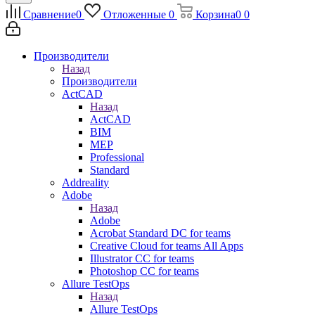
Сравнение
0
Отложенные
0
Корзина
0
0
Производители
Назад
Производители
ActCAD
Назад
ActCAD
BIM
MEP
Professional
Standard
Addreality
Adobe
Назад
Adobe
Acrobat Standard DC for teams
Creative Cloud for teams All Apps
Illustrator CC for teams
Photoshop CC for teams
Allure TestOps
Назад
Allure TestOps