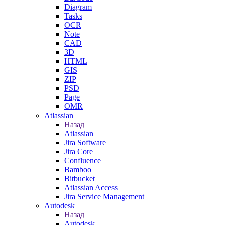
Diagram
Tasks
OCR
Note
CAD
3D
HTML
GIS
ZIP
PSD
Page
OMR
Atlassian
Назад
Atlassian
Jira Software
Jira Core
Confluence
Bamboo
Bitbucket
Atlassian Access
Jira Service Management
Autodesk
Назад
Autodesk