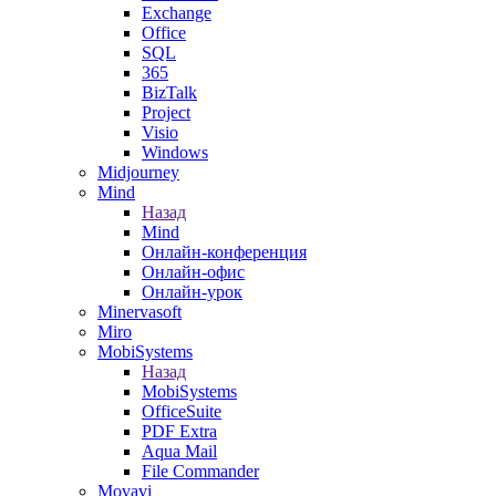
Exchange
Office
SQL
365
BizTalk
Project
Visio
Windows
Midjourney
Mind
Назад
Mind
Онлайн-конференция
Онлайн-офис
Онлайн-урок
Minervasoft
Miro
MobiSystems
Назад
MobiSystems
OfficeSuite
PDF Extra
Aqua Mail
File Commander
Movavi