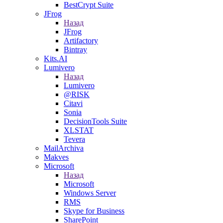
BestCrypt Suite
JFrog
Назад
JFrog
Artifactory
Bintray
Kits.AI
Lumivero
Назад
Lumivero
@RISK
Citavi
Sonia
DecisionTools Suite
XLSTAT
Tevera
MailArchiva
Makves
Microsoft
Назад
Microsoft
Windows Server
RMS
Skype for Business
SharePoint