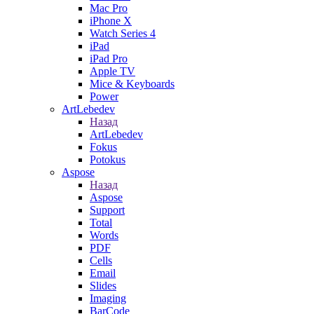
Mac Pro
iPhone X
Watch Series 4
iPad
iPad Pro
Apple TV
Mice & Keyboards
Power
ArtLebedev
Назад
ArtLebedev
Fokus
Potokus
Aspose
Назад
Aspose
Support
Total
Words
PDF
Cells
Email
Slides
Imaging
BarCode