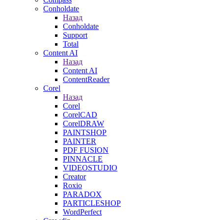
Conholdate
Назад
Conholdate
Support
Total
Content AI
Назад
Content AI
ContentReader
Corel
Назад
Corel
CorelCAD
CorelDRAW
PAINTSHOP
PAINTER
PDF FUSION
PINNACLE
VIDEOSTUDIO
Creator
Roxio
PARADOX
PARTICLESHOP
WordPerfect