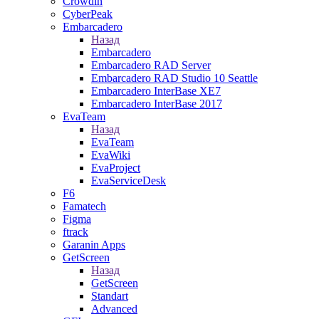
Crowdin
CyberPeak
Embarcadero
Назад
Embarcadero
Embarcadero RAD Server
Embarcadero RAD Studio 10 Seattle
Embarcadero InterBase XE7
Embarcadero InterBase 2017
EvaTeam
Назад
EvaTeam
EvaWiki
EvaProject
EvaServiceDesk
F6
Famatech
Figma
ftrack
Garanin Apps
GetScreen
Назад
GetScreen
Standart
Advanced