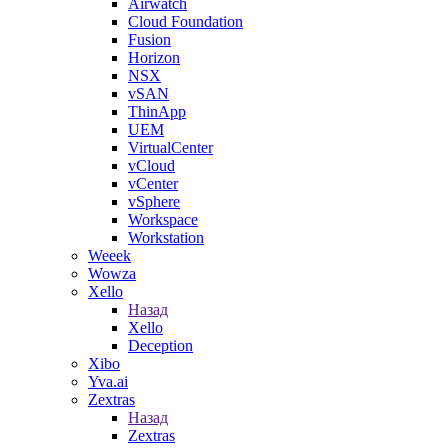
Airwatch
Cloud Foundation
Fusion
Horizon
NSX
vSAN
ThinApp
UEM
VirtualCenter
vCloud
vCenter
vSphere
Workspace
Workstation
Weeek
Wowza
Xello
Назад
Xello
Deception
Xibo
Yva.ai
Zextras
Назад
Zextras