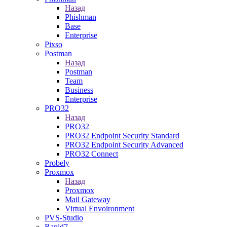
Назад
Phishman
Base
Enterprise
Pixso
Postman
Назад
Postman
Team
Business
Enterprise
PRO32
Назад
PRO32
PRO32 Endpoint Security Standard
PRO32 Endpoint Security Advanced
PRO32 Connect
Probely
Proxmox
Назад
Proxmox
Mail Gateway
Virtual Envoironment
PVS-Studio
Rapid7