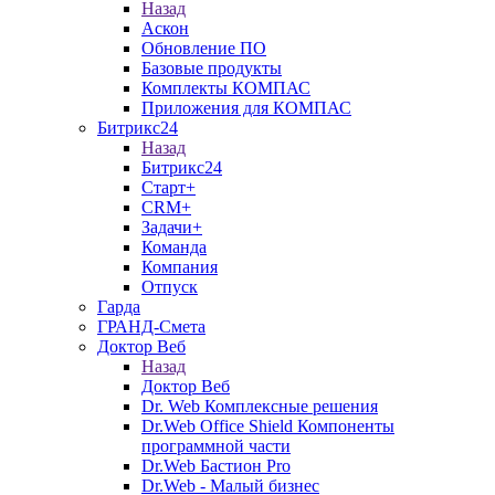
Назад
Аскон
Обновление ПО
Базовые продукты
Комплекты КОМПАС
Приложения для КОМПАС
Битрикс24
Назад
Битрикс24
Старт+
CRM+
Задачи+
Команда
Компания
Отпуск
Гарда
ГРАНД-Смета
Доктор Веб
Назад
Доктор Веб
Dr. Web Комплексные решения
Dr.Web Office Shield Компоненты
программной части
Dr.Web Бастион Pro
Dr.Web - Малый бизнес