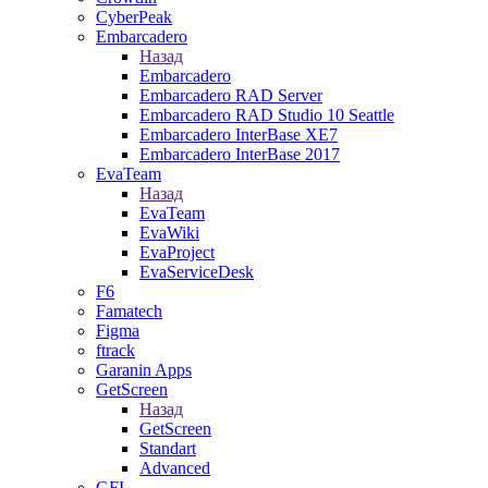
CyberPeak
Embarcadero
Назад
Embarcadero
Embarcadero RAD Server
Embarcadero RAD Studio 10 Seattle
Embarcadero InterBase XE7
Embarcadero InterBase 2017
EvaTeam
Назад
EvaTeam
EvaWiki
EvaProject
EvaServiceDesk
F6
Famatech
Figma
ftrack
Garanin Apps
GetScreen
Назад
GetScreen
Standart
Advanced
GFI