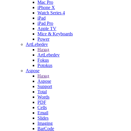
Mac Pro
iPhone X
Watch Series 4
iPad
iPad Pro
Apple TV
Mice & Keyboards
Power
ArtLebedev
Назад
ArtLebedev
Fokus
Potokus
Aspose
Назад
Aspose
Support
Total
Words
PDF
Cells
Email
Slides
Imaging
BarCode