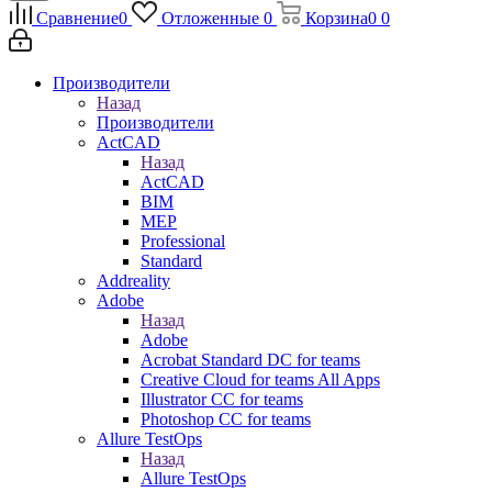
Сравнение
0
Отложенные
0
Корзина
0
0
Производители
Назад
Производители
ActCAD
Назад
ActCAD
BIM
MEP
Professional
Standard
Addreality
Adobe
Назад
Adobe
Acrobat Standard DC for teams
Creative Cloud for teams All Apps
Illustrator CC for teams
Photoshop CC for teams
Allure TestOps
Назад
Allure TestOps