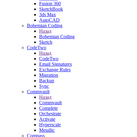
Fusion 360
SketchBook
3ds Max
AutoCAD
Bohemian Coding
Назад
Bohemian Coding
Sketch
CodeTwo
Назад
CodeTwo
Email Signatures
Exchange Rules
Migration
Backup
Sync
Commvault
Назад
Commvault
Complete
Orchestrate
Activate
Hyperscale
Metallic
Compass