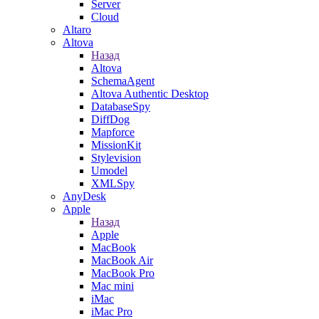
Server
Cloud
Altaro
Altova
Назад
Altova
SchemaAgent
Altova Authentic Desktop
DatabaseSpy
DiffDog
Mapforce
MissionKit
Stylevision
Umodel
XMLSpy
AnyDesk
Apple
Назад
Apple
MacBook
MacBook Air
MacBook Pro
Mac mini
iMac
iMac Pro