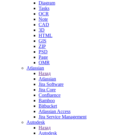
Diagram
Tasks
OCR
Note
CAD
3D
HTML
GIS
ZIP
PSD
Page
OMR
Atlassian
Назад
Atlassian
Jira Software
Jira Core
Confluence
Bamboo
Bitbucket
Atlassian Access
Jira Service Management
Autodesk
Назад
Autodesk