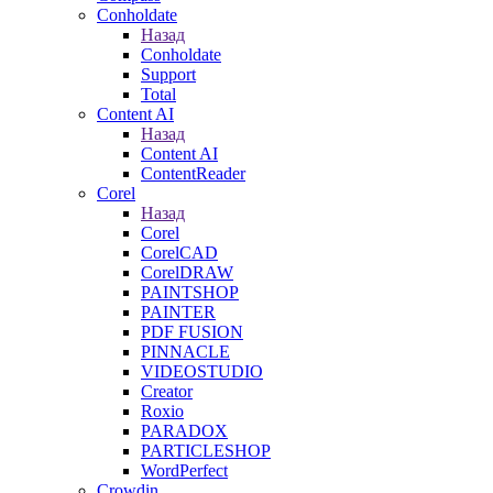
Conholdate
Назад
Conholdate
Support
Total
Content AI
Назад
Content AI
ContentReader
Corel
Назад
Corel
CorelCAD
CorelDRAW
PAINTSHOP
PAINTER
PDF FUSION
PINNACLE
VIDEOSTUDIO
Creator
Roxio
PARADOX
PARTICLESHOP
WordPerfect
Crowdin