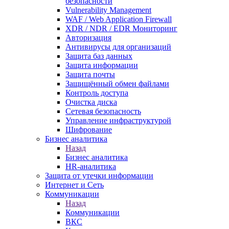
безопасности
Vulnerability Management
WAF / Web Application Firewall
XDR / NDR / EDR Мониторинг
Авторизация
Антивирусы для организаций
Защита баз данных
Защита информации
Защита почты
Защищённый обмен файлами
Контроль доступа
Очистка диска
Сетевая безопасность
Управление инфраструктурой
Шифрование
Бизнес аналитика
Назад
Бизнес аналитика
HR-аналитика
Защита от утечки информации
Интернет и Сеть
Коммуникации
Назад
Коммуникации
ВКС