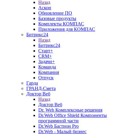
Назад
Аскон
Обновление ПО
Базовые продукты
Комплекты КОМПАС
Приложения для КОМПАС
Битрикс24
Назад
Битрикс24
Старт+
CRM+
Задачи+
Команда
Компания
Отпуск
Гарда
ГРАНД-Смета
Доктор Веб
Назад
Доктор Веб
Dr. Web Комплексные решения
Dr.Web Office Shield Компоненты
программной части
Dr.Web Бастион Pro
Dr.Web - Малый бизнес