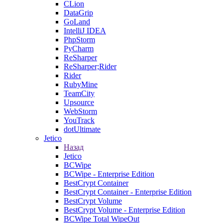
CLion
DataGrip
GoLand
IntelliJ IDEA
PhpStorm
PyCharm
ReSharper
ReSharper;Rider
Rider
RubyMine
TeamCity
Upsource
WebStorm
YouTrack
dotUltimate
Jetico
Назад
Jetico
BCWipe
BCWipe - Enterprise Edition
BestCrypt Container
BestCrypt Container - Enterprise Edition
BestCrypt Volume
BestCrypt Volume - Enterprise Edition
BCWipe Total WipeOut