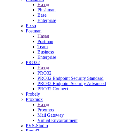
Назад
Phishman
Base
Enterprise
Pixso
Postman
Назад
Postman
Team
Business
Enterprise
PRO32
Назад
PRO32
PRO32 Endpoint Security Standard
PRO32 Endpoint Security Advanced
PRO32 Connect
Probely
Proxmox
Назад
Proxmox
Mail Gateway
Virtual Envoironment
PVS-Studio
Rapid7