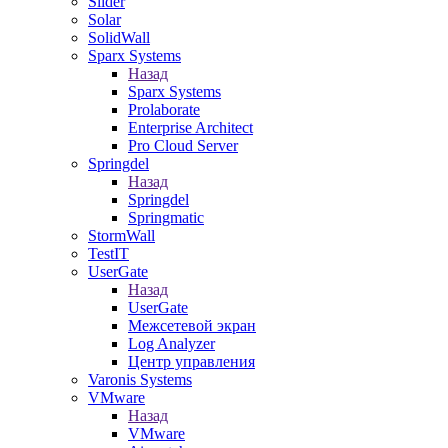
Slider
Solar
SolidWall
Sparx Systems
Назад
Sparx Systems
Prolaborate
Enterprise Architect
Pro Cloud Server
Springdel
Назад
Springdel
Springmatic
StormWall
TestIT
UserGate
Назад
UserGate
Межсетевой экран
Log Analyzer
Центр управления
Varonis Systems
VMware
Назад
VMware