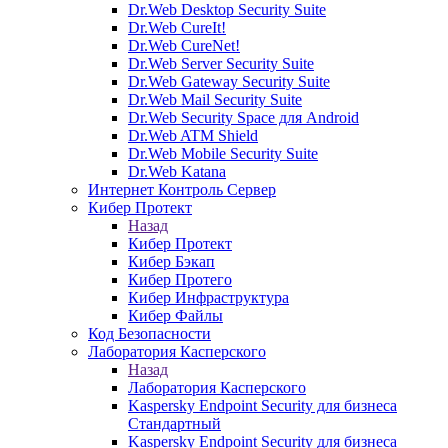
Dr.Web Desktop Security Suite
Dr.Web CureIt!
Dr.Web CureNet!
Dr.Web Server Security Suite
Dr.Web Gateway Security Suite
Dr.Web Mail Security Suite
Dr.Web Security Space для Android
Dr.Web ATM Shield
Dr.Web Mobile Security Suite
Dr.Web Katana
Интернет Контроль Сервер
Кибер Протект
Назад
Кибер Протект
Кибер Бэкап
Кибер Протего
Кибер Инфраструктура
Кибер Файлы
Код Безопасности
Лаборатория Касперского
Назад
Лаборатория Касперского
Kaspersky Endpoint Security для бизнеса
Стандартный
Kaspersky Endpoint Security для бизнеса