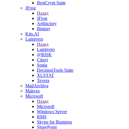
BestCrypt Suite
JFrog
Назад
JFrog
Artifactory
Bintray
Kits.AI
Lumivero
Назад
Lumivero
@RISK
Citavi
Sonia
DecisionTools Suite
XLSTAT
Tevera
MailArchiva
Makves
Microsoft
Назад
Microsoft
Windows Server
RMS
Skype for Business
SharePoint