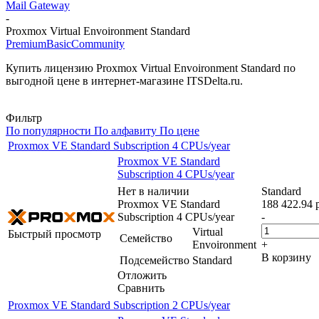
Mail Gateway
-
Proxmox Virtual Envoironment Standard
Premium
Basic
Community
Купить лицензию Proxmox Virtual Envoironment Standard по
выгодной цене в интернет-магазине ITSDelta.ru.
Фильтр
По популярности
По алфавиту
По цене
Proxmox VE Standard Subscription 4 CPUs/year
Proxmox VE Standard
Subscription 4 CPUs/year
Нет в наличии
Standard
Proxmox VE Standard
188 422.94
р
Subscription 4 CPUs/year
-
Virtual
Быстрый просмотр
Семейство
Envoironment
+
В корзину
Подсемейство
Standard
Отложить
Сравнить
Proxmox VE Standard Subscription 2 CPUs/year