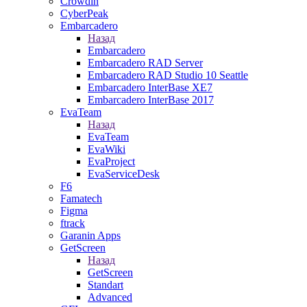
Crowdin
CyberPeak
Embarcadero
Назад
Embarcadero
Embarcadero RAD Server
Embarcadero RAD Studio 10 Seattle
Embarcadero InterBase XE7
Embarcadero InterBase 2017
EvaTeam
Назад
EvaTeam
EvaWiki
EvaProject
EvaServiceDesk
F6
Famatech
Figma
ftrack
Garanin Apps
GetScreen
Назад
GetScreen
Standart
Advanced