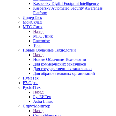
Kaspersky Digital Footprint Intelligence
Kaspersky Automated Security Awareness
Platform
ЛидерТаск
МойСклад
МТС Линк
Назад
МТС Линк
Enterprise
Total
Новые Облачные Технологии
Назад
Новые Облачные Технологии
Для коммерческих заказчиков
Для государственных заказчиков
Для образовательных организаций
НумаТех
Р7-Офис
РусБИТех
Назад
РусБИТех
Astra Linux
СпрутМонитор
Назад
СпрутМонитор