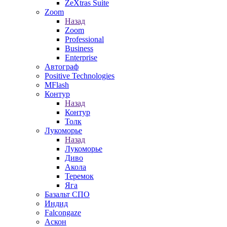
ZeXtras Suite
Zoom
Назад
Zoom
Professional
Business
Enterprise
Автограф
Positive Technologies
MFlash
Контур
Назад
Контур
Толк
Лукоморье
Назад
Лукоморье
Диво
Акола
Теремок
Яга
Базальт СПО
Индид
Falcongaze
Аскон