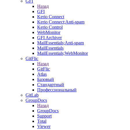
GFI
Назад
GFI
Kerio Connect
Kerio Connect;Anti-spam
Kerio Control
WebMonitor
GFI Archiver
MailEssentials;Anti-spam
MailEssentials
MailEssentials;WebMonitor
GitFlic
Назад
GitFlic
Atlas
Базовый
Стандартный
Профессиональный
GitLab
GroupDocs
Назад
GroupDocs
Support
Total
Viewer