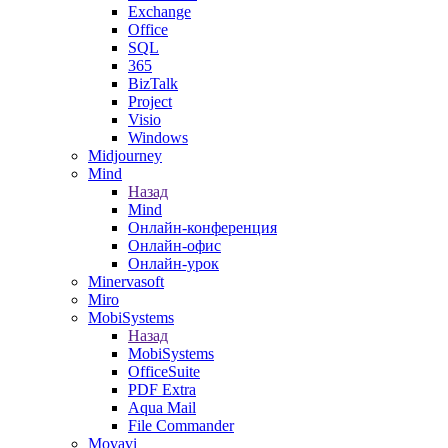
Exchange
Office
SQL
365
BizTalk
Project
Visio
Windows
Midjourney
Mind
Назад
Mind
Онлайн-конференция
Онлайн-офис
Онлайн-урок
Minervasoft
Miro
MobiSystems
Назад
MobiSystems
OfficeSuite
PDF Extra
Aqua Mail
File Commander
Movavi