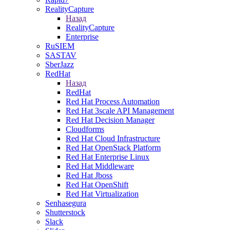
RealityCapture
Назад
RealityCapture
Enterprise
RuSIEM
SASTAV
SberJazz
RedHat
Назад
RedHat
Red Hat Process Automation
Red Hat 3scale API Management
Red Hat Decision Manager
Cloudforms
Red Hat Cloud Infrastructure
Red Hat OpenStack Platform
Red Hat Enterprise Linux
Red Hat Middleware
Red Hat Jboss
Red Hat OpenShift
Red Hat Virtualization
Senhasegura
Shutterstock
Slack