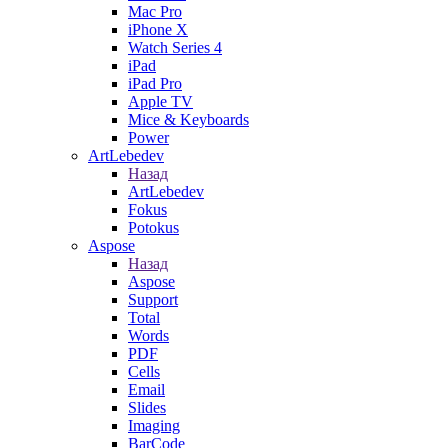
Mac Pro
iPhone X
Watch Series 4
iPad
iPad Pro
Apple TV
Mice & Keyboards
Power
ArtLebedev
Назад
ArtLebedev
Fokus
Potokus
Aspose
Назад
Aspose
Support
Total
Words
PDF
Cells
Email
Slides
Imaging
BarCode