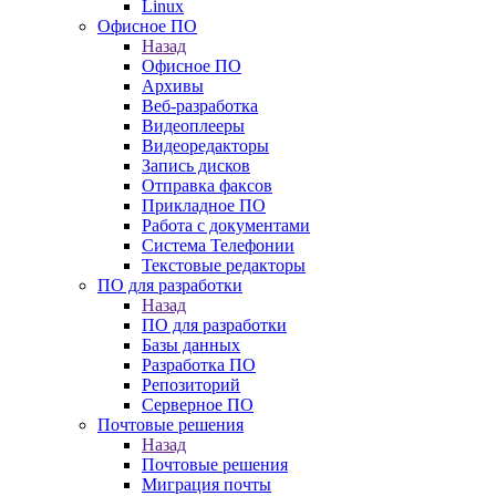
Linux
Офисное ПО
Назад
Офисное ПО
Архивы
Веб-разработка
Видеоплееры
Видеоредакторы
Запись дисков
Отправка факсов
Прикладное ПО
Работа с документами
Система Телефонии
Текстовые редакторы
ПО для разработки
Назад
ПО для разработки
Базы данных
Разработка ПО
Репозиторий
Серверное ПО
Почтовые решения
Назад
Почтовые решения
Миграция почты