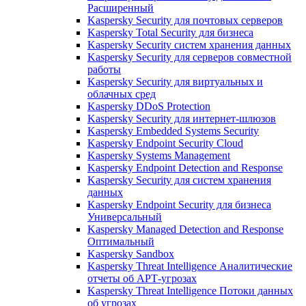
Расширенный
Kaspersky Security для почтовых серверов
Kaspersky Total Security для бизнеса
Kaspersky Security систем хранения данных
Kaspersky Security для серверов совместной
работы
Kaspersky Security для виртуальных и
облачных сред
Kaspersky DDoS Protection
Kaspersky Security для интернет-шлюзов
Kaspersky Embedded Systems Security
Kaspersky Endpoint Security Cloud
Kaspersky Systems Management
Kaspersky Endpoint Detection and Response
Kaspersky Security для систем хранения
данных
Kaspersky Endpoint Security для бизнеса
Универсальный
Kaspersky Managed Detection and Response
Оптимальный
Kaspersky Sandbox
Kaspersky Threat Intelligence Аналитические
отчеты об АРТ-угрозах
Kaspersky Threat Intelligence Потоки данных
об угрозах