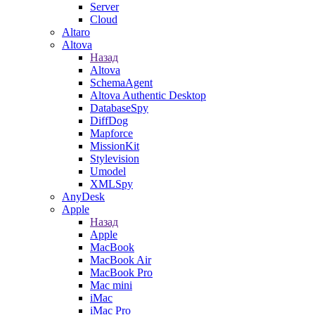
Server
Cloud
Altaro
Altova
Назад
Altova
SchemaAgent
Altova Authentic Desktop
DatabaseSpy
DiffDog
Mapforce
MissionKit
Stylevision
Umodel
XMLSpy
AnyDesk
Apple
Назад
Apple
MacBook
MacBook Air
MacBook Pro
Mac mini
iMac
iMac Pro