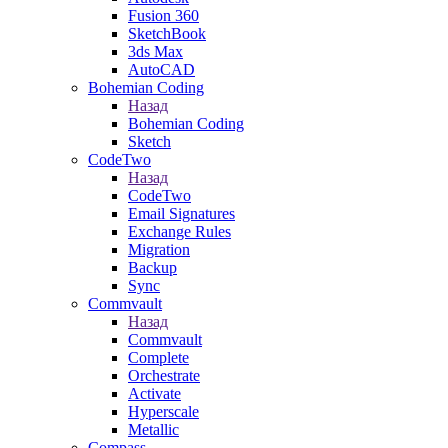
Fusion 360
SketchBook
3ds Max
AutoCAD
Bohemian Coding
Назад
Bohemian Coding
Sketch
CodeTwo
Назад
CodeTwo
Email Signatures
Exchange Rules
Migration
Backup
Sync
Commvault
Назад
Commvault
Complete
Orchestrate
Activate
Hyperscale
Metallic
Compass