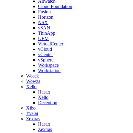
Airwatch
Cloud Foundation
Fusion
Horizon
NSX
vSAN
ThinApp
UEM
VirtualCenter
vCloud
vCenter
vSphere
Workspace
Workstation
Weeek
Wowza
Xello
Назад
Xello
Deception
Xibo
Yva.ai
Zextras
Назад
Zextras