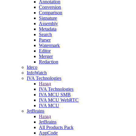
Annotation
Conversion
Comparison
Signature
Assembly
Metadata
Search
Parser
Watermark
Editor
Merger
Redaction
Ideco
InfoWatch
IVA Technologies
Назад
IVA Technologies
IVA MCU SMB
IVA MCU WebRTC
IVA MCU
JetBrains
Назад
JetBrains
All Products Pack
AppCode