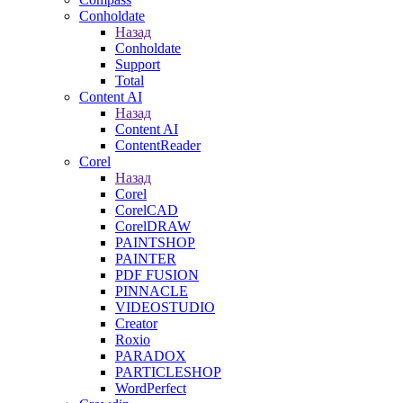
Conholdate
Назад
Conholdate
Support
Total
Content AI
Назад
Content AI
ContentReader
Corel
Назад
Corel
CorelCAD
CorelDRAW
PAINTSHOP
PAINTER
PDF FUSION
PINNACLE
VIDEOSTUDIO
Creator
Roxio
PARADOX
PARTICLESHOP
WordPerfect