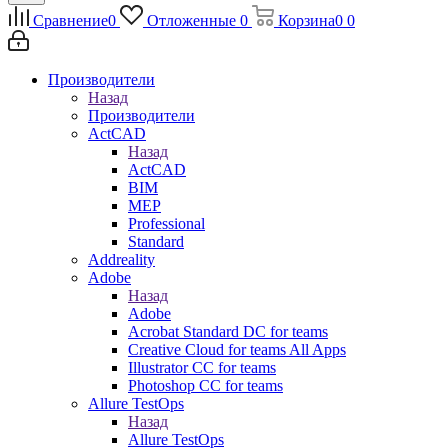
Сравнение
0
Отложенные
0
Корзина
0
0
Производители
Назад
Производители
ActCAD
Назад
ActCAD
BIM
MEP
Professional
Standard
Addreality
Adobe
Назад
Adobe
Acrobat Standard DC for teams
Creative Cloud for teams All Apps
Illustrator CC for teams
Photoshop CC for teams
Allure TestOps
Назад
Allure TestOps