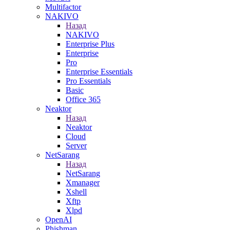
Multifactor
NAKIVO
Назад
NAKIVO
Enterprise Plus
Enterprise
Pro
Enterprise Essentials
Pro Essentials
Basic
Office 365
Neaktor
Назад
Neaktor
Cloud
Server
NetSarang
Назад
NetSarang
Xmanager
Xshell
Xftp
Xlpd
OpenAI
Phishman