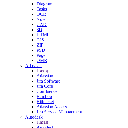
Diagram
Tasks
OCR
Note
CAD
3D
HTML
GIS
ZIP
PSD
Page
OMR
Atlassian
Назад
Atlassian
Jira Software
Jira Core
Confluence
Bamboo
Bitbucket
Atlassian Access
Jira Service Management
Autodesk
Назад
Autodesk