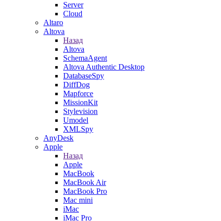
Server
Cloud
Altaro
Altova
Назад
Altova
SchemaAgent
Altova Authentic Desktop
DatabaseSpy
DiffDog
Mapforce
MissionKit
Stylevision
Umodel
XMLSpy
AnyDesk
Apple
Назад
Apple
MacBook
MacBook Air
MacBook Pro
Mac mini
iMac
iMac Pro