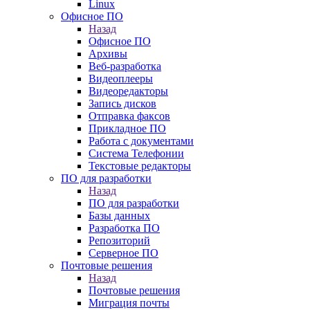
Linux
Офисное ПО
Назад
Офисное ПО
Архивы
Веб-разработка
Видеоплееры
Видеоредакторы
Запись дисков
Отправка факсов
Прикладное ПО
Работа с документами
Система Телефонии
Текстовые редакторы
ПО для разработки
Назад
ПО для разработки
Базы данных
Разработка ПО
Репозиторий
Серверное ПО
Почтовые решения
Назад
Почтовые решения
Миграция почты