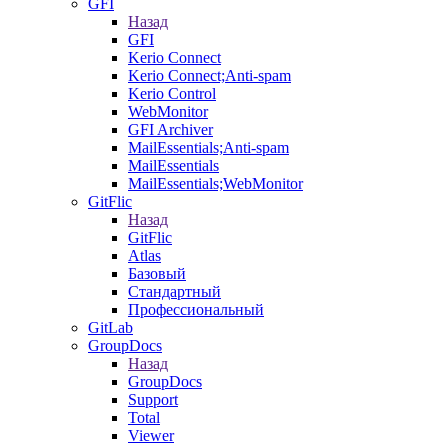
GFI
Назад
GFI
Kerio Connect
Kerio Connect;Anti-spam
Kerio Control
WebMonitor
GFI Archiver
MailEssentials;Anti-spam
MailEssentials
MailEssentials;WebMonitor
GitFlic
Назад
GitFlic
Atlas
Базовый
Стандартный
Профессиональный
GitLab
GroupDocs
Назад
GroupDocs
Support
Total
Viewer