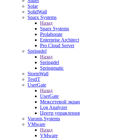
Slider
Solar
SolidWall
Sparx Systems
Назад
Sparx Systems
Prolaborate
Enterprise Architect
Pro Cloud Server
Springdel
Назад
Springdel
Springmatic
StormWall
TestIT
UserGate
Назад
UserGate
Межсетевой экран
Log Analyzer
Центр управления
Varonis Systems
VMware
Назад
VMware