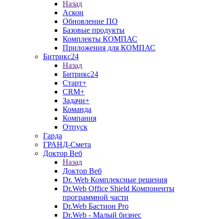
Назад
Аскон
Обновление ПО
Базовые продукты
Комплекты КОМПАС
Приложения для КОМПАС
Битрикс24
Назад
Битрикс24
Старт+
CRM+
Задачи+
Команда
Компания
Отпуск
Гарда
ГРАНД-Смета
Доктор Веб
Назад
Доктор Веб
Dr. Web Комплексные решения
Dr.Web Office Shield Компоненты
программной части
Dr.Web Бастион Pro
Dr.Web - Малый бизнес