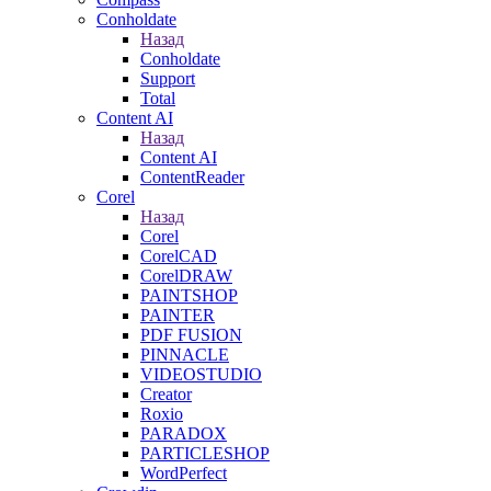
Conholdate
Назад
Conholdate
Support
Total
Content AI
Назад
Content AI
ContentReader
Corel
Назад
Corel
CorelCAD
CorelDRAW
PAINTSHOP
PAINTER
PDF FUSION
PINNACLE
VIDEOSTUDIO
Creator
Roxio
PARADOX
PARTICLESHOP
WordPerfect