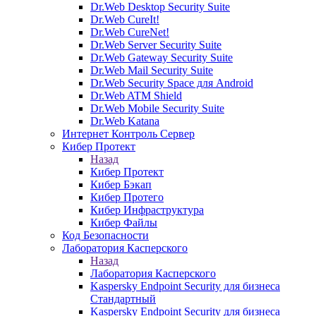
Dr.Web Desktop Security Suite
Dr.Web CureIt!
Dr.Web CureNet!
Dr.Web Server Security Suite
Dr.Web Gateway Security Suite
Dr.Web Mail Security Suite
Dr.Web Security Space для Android
Dr.Web ATM Shield
Dr.Web Mobile Security Suite
Dr.Web Katana
Интернет Контроль Сервер
Кибер Протект
Назад
Кибер Протект
Кибер Бэкап
Кибер Протего
Кибер Инфраструктура
Кибер Файлы
Код Безопасности
Лаборатория Касперского
Назад
Лаборатория Касперского
Kaspersky Endpoint Security для бизнеса
Стандартный
Kaspersky Endpoint Security для бизнеса