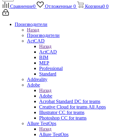
Сравнение
0
Отложенные
0
Корзина
0
0
Производители
Назад
Производители
ActCAD
Назад
ActCAD
BIM
MEP
Professional
Standard
Addreality
Adobe
Назад
Adobe
Acrobat Standard DC for teams
Creative Cloud for teams All Apps
Illustrator CC for teams
Photoshop CC for teams
Allure TestOps
Назад
Allure TestOps