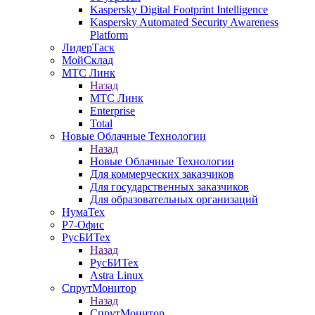
Kaspersky Digital Footprint Intelligence
Kaspersky Automated Security Awareness
Platform
ЛидерТаск
МойСклад
МТС Линк
Назад
МТС Линк
Enterprise
Total
Новые Облачные Технологии
Назад
Новые Облачные Технологии
Для коммерческих заказчиков
Для государственных заказчиков
Для образовательных организаций
НумаТех
Р7-Офис
РусБИТех
Назад
РусБИТех
Astra Linux
СпрутМонитор
Назад
СпрутМонитор