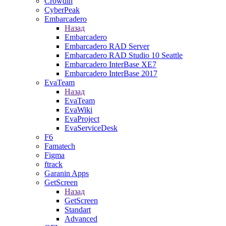
Crowdin
CyberPeak
Embarcadero
Назад
Embarcadero
Embarcadero RAD Server
Embarcadero RAD Studio 10 Seattle
Embarcadero InterBase XE7
Embarcadero InterBase 2017
EvaTeam
Назад
EvaTeam
EvaWiki
EvaProject
EvaServiceDesk
F6
Famatech
Figma
ftrack
Garanin Apps
GetScreen
Назад
GetScreen
Standart
Advanced