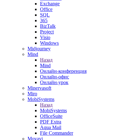
Exchange
Office
SQL
365
BizTalk
Project
Visio
Windows
Midjourney
Mind
Назад
Mind
Онлайн-конференция
Онлайн-офис
Онлайн-урок
Minervasoft
Miro
MobiSystems
Назад
MobiSystems
OfficeSuite
PDF Extra
Aqua Mail
File Commander
Movavi