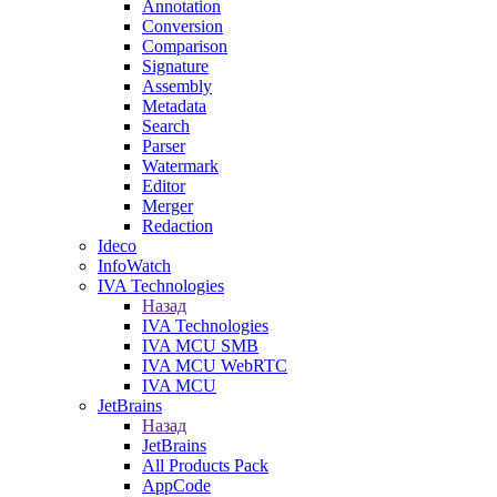
Annotation
Conversion
Comparison
Signature
Assembly
Metadata
Search
Parser
Watermark
Editor
Merger
Redaction
Ideco
InfoWatch
IVA Technologies
Назад
IVA Technologies
IVA MCU SMB
IVA MCU WebRTC
IVA MCU
JetBrains
Назад
JetBrains
All Products Pack
AppCode