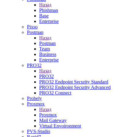
Назад
Phishman
Base
Enterprise
Pixso
Postman
Назад
Postman
Team
Business
Enterprise
PRO32
Назад
PRO32
PRO32 Endpoint Security Standard
PRO32 Endpoint Security Advanced
PRO32 Connect
Probely
Proxmox
Назад
Proxmox
Mail Gateway
Virtual Envoironment
PVS-Studio
Rapid7