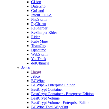
CLion
DataGrip
GoLand
IntelliJ IDEA
PhpStorm
PyCharm
ReSharper
ReSharper;Rider
Rider
RubyMine
TeamCity
Upsource
WebStorm
YouTrack
dotUltimate
Jetico
Назад
Jetico
BCWipe
BCWipe - Enterprise Edition
BestCrypt Container
BestCrypt Container - Enterprise Edition
BestCrypt Volume
BestCrypt Volume - Enterprise Edition
BCWipe Total WipeOut