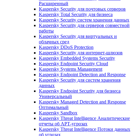
Расширенный
Kaspersky Security для почтовых серверов
Kaspersky Total Security для бизнеса
Kaspersky Security систем хранения данных
Kaspersky Security для серверов совместной
работы
Kaspersky Security для виртуальных и
облачных сред
Kaspersky DDoS Protection
Kaspersky Security для интернет-шлюзов
Kaspersky Embedded Systems Security
Kaspersky Endpoint Security Cloud
Kaspersky Systems Management
Kaspersky Endpoint Detection and Response
Kaspersky Security для систем хранения
данных
Kaspersky Endpoint Security для бизнеса
Универсальный
Kaspersky Managed Detection and Response
Оптимальный
Kaspersky Sandbox
Kaspersky Threat Intelligence Аналитические
отчеты об АРТ-угрозах
Kaspersky Threat Intelligence Потоки данных
об угрозах