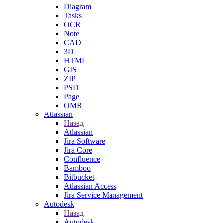
Diagram
Tasks
OCR
Note
CAD
3D
HTML
GIS
ZIP
PSD
Page
OMR
Atlassian
Назад
Atlassian
Jira Software
Jira Core
Confluence
Bamboo
Bitbucket
Atlassian Access
Jira Service Management
Autodesk
Назад
Autodesk