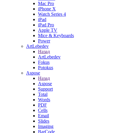
Mac Pro
iPhone X
Watch Series 4
iPad
iPad Pro
Apple TV
Mice & Keyboards
Power
ArtLebedev
Назад
ArtLebedev
Fokus
Potokus
Aspose
Назад
Aspose
Support
Total
Words
PDF
Cells
Email
Slides
Imaging
BarCode