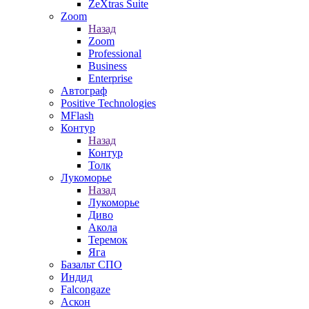
ZeXtras Suite
Zoom
Назад
Zoom
Professional
Business
Enterprise
Автограф
Positive Technologies
MFlash
Контур
Назад
Контур
Толк
Лукоморье
Назад
Лукоморье
Диво
Акола
Теремок
Яга
Базальт СПО
Индид
Falcongaze
Аскон