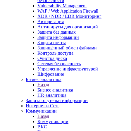
безопасности
Vulnerability Management
WAF / Web Application Firewall
XDR / NDR / EDR Мониторинг
Авторизация
Антивирусы для организаций
Защита баз данных
Защита информации
Защита почты
Защищённый обмен файлами
Контроль доступа
Очистка диска
Сетевая безопасность
Управление инфраструктурой
Шифрование
Бизнес аналитика
Назад
Бизнес аналитика
HR-аналитика
Защита от утечки информации
Интернет и Сеть
Коммуникации
Назад
Коммуникации
ВКС