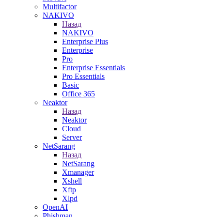
Multifactor
NAKIVO
Назад
NAKIVO
Enterprise Plus
Enterprise
Pro
Enterprise Essentials
Pro Essentials
Basic
Office 365
Neaktor
Назад
Neaktor
Cloud
Server
NetSarang
Назад
NetSarang
Xmanager
Xshell
Xftp
Xlpd
OpenAI
Phishman