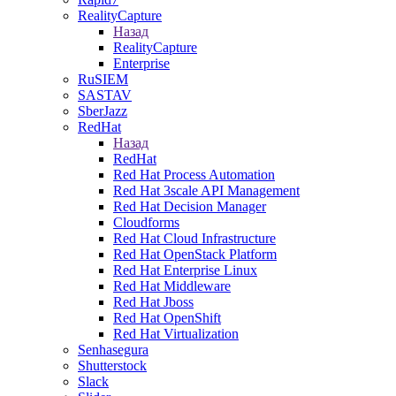
RealityCapture
Назад
RealityCapture
Enterprise
RuSIEM
SASTAV
SberJazz
RedHat
Назад
RedHat
Red Hat Process Automation
Red Hat 3scale API Management
Red Hat Decision Manager
Cloudforms
Red Hat Cloud Infrastructure
Red Hat OpenStack Platform
Red Hat Enterprise Linux
Red Hat Middleware
Red Hat Jboss
Red Hat OpenShift
Red Hat Virtualization
Senhasegura
Shutterstock
Slack