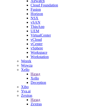
Airwatch
Cloud Foundation
Fusion
Horizon
NSX
vSAN
ThinApp
UEM
VirtualCenter
vCloud
vCenter
vSphere
Workspace
Workstation
Weeek
Wowza
Xello
Назад
Xello
Deception
Xibo
Yva.ai
Zextras
Назад
Zextras