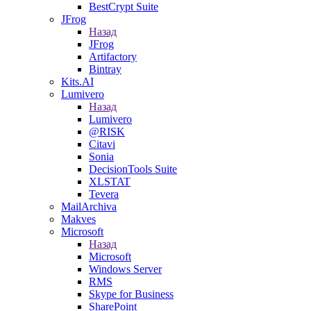
BestCrypt Suite
JFrog
Назад
JFrog
Artifactory
Bintray
Kits.AI
Lumivero
Назад
Lumivero
@RISK
Citavi
Sonia
DecisionTools Suite
XLSTAT
Tevera
MailArchiva
Makves
Microsoft
Назад
Microsoft
Windows Server
RMS
Skype for Business
SharePoint