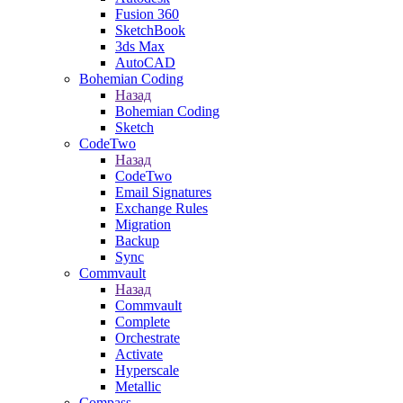
Fusion 360
SketchBook
3ds Max
AutoCAD
Bohemian Coding
Назад
Bohemian Coding
Sketch
CodeTwo
Назад
CodeTwo
Email Signatures
Exchange Rules
Migration
Backup
Sync
Commvault
Назад
Commvault
Complete
Orchestrate
Activate
Hyperscale
Metallic
Compass