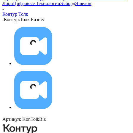
Лори
Цифровые Технологии
Эсборд
Эшелон
-
Контур Толк
-
Контур.Толк Бизнес
Артикул:
KonTolkBiz