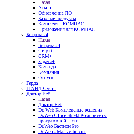
Назад
Аскон
Обновление ПО
Базовые продукты
Комплекты КОМПАС
Приложения для КОМПАС
Битрикс24
Назад
Битрикс24
Старт+
CRM+
Задачи+
Команда
Компания
Отпуск
Гарда
ГРАНД-Смета
Доктор Веб
Назад
Доктор Веб
Dr. Web Комплексные решения
Dr.Web Office Shield Компоненты
программной части
Dr.Web Бастион Pro
Dr.Web - Малый бизнес