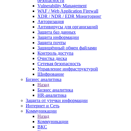
безопасности
Vulnerability Management
WAF / Web Application Firewall
XDR / NDR / EDR Мониторинг
Авторизация
Антивирусы для организаций
Защита баз данных
Защита информации
Защита почты
Защищённый обмен файлами
Контроль доступа
Очистка диска
Сетевая безопасность
Управление инфраструктурой
Шифрование
Бизнес аналитика
Назад
Бизнес аналитика
HR-аналитика
Защита от утечки информации
Интернет и Сеть
Коммуникации
Назад
Коммуникации
ВКС