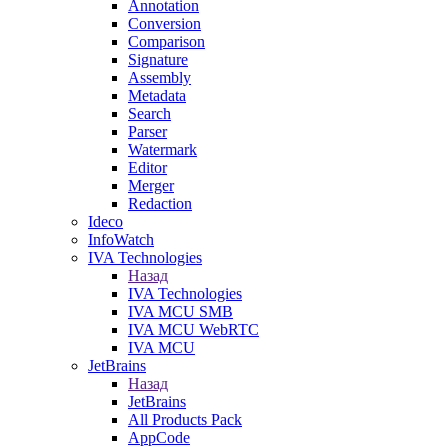
Annotation
Conversion
Comparison
Signature
Assembly
Metadata
Search
Parser
Watermark
Editor
Merger
Redaction
Ideco
InfoWatch
IVA Technologies
Назад
IVA Technologies
IVA MCU SMB
IVA MCU WebRTC
IVA MCU
JetBrains
Назад
JetBrains
All Products Pack
AppCode