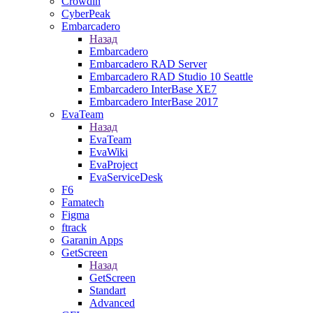
Crowdin
CyberPeak
Embarcadero
Назад
Embarcadero
Embarcadero RAD Server
Embarcadero RAD Studio 10 Seattle
Embarcadero InterBase XE7
Embarcadero InterBase 2017
EvaTeam
Назад
EvaTeam
EvaWiki
EvaProject
EvaServiceDesk
F6
Famatech
Figma
ftrack
Garanin Apps
GetScreen
Назад
GetScreen
Standart
Advanced