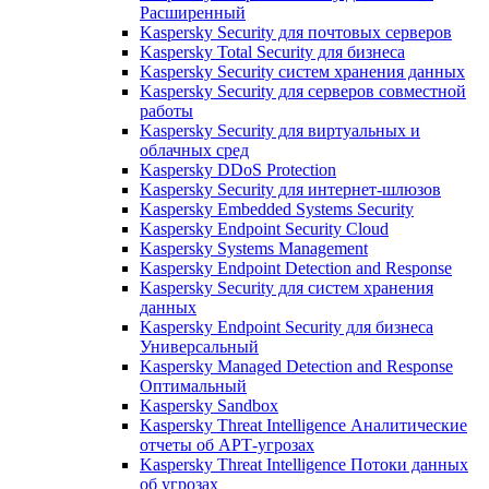
Расширенный
Kaspersky Security для почтовых серверов
Kaspersky Total Security для бизнеса
Kaspersky Security систем хранения данных
Kaspersky Security для серверов совместной
работы
Kaspersky Security для виртуальных и
облачных сред
Kaspersky DDoS Protection
Kaspersky Security для интернет-шлюзов
Kaspersky Embedded Systems Security
Kaspersky Endpoint Security Cloud
Kaspersky Systems Management
Kaspersky Endpoint Detection and Response
Kaspersky Security для систем хранения
данных
Kaspersky Endpoint Security для бизнеса
Универсальный
Kaspersky Managed Detection and Response
Оптимальный
Kaspersky Sandbox
Kaspersky Threat Intelligence Аналитические
отчеты об АРТ-угрозах
Kaspersky Threat Intelligence Потоки данных
об угрозах