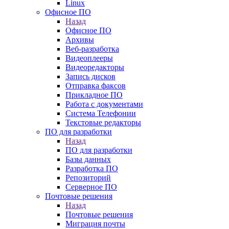
Linux
Офисное ПО
Назад
Офисное ПО
Архивы
Веб-разработка
Видеоплееры
Видеоредакторы
Запись дисков
Отправка факсов
Прикладное ПО
Работа с документами
Система Телефонии
Текстовые редакторы
ПО для разработки
Назад
ПО для разработки
Базы данных
Разработка ПО
Репозиторий
Серверное ПО
Почтовые решения
Назад
Почтовые решения
Миграция почты