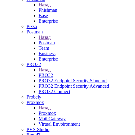
Назад
Phishman
Base
Enterprise
Pixso
Postman
Назад
Postman
Team
Business
Enterprise
PRO32
Назад
PRO32
PRO32 Endpoint Security Standard
PRO32 Endpoint Security Advanced
PRO32 Connect
Probely
Proxmox
Назад
Proxmox
Mail Gateway
Virtual Envoironment
PVS-Studio
Rapid7