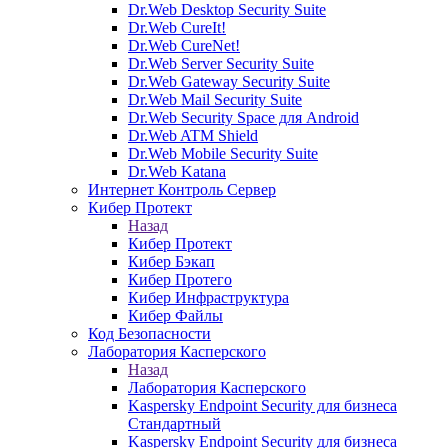
Dr.Web Desktop Security Suite
Dr.Web CureIt!
Dr.Web CureNet!
Dr.Web Server Security Suite
Dr.Web Gateway Security Suite
Dr.Web Mail Security Suite
Dr.Web Security Space для Android
Dr.Web ATM Shield
Dr.Web Mobile Security Suite
Dr.Web Katana
Интернет Контроль Сервер
Кибер Протект
Назад
Кибер Протект
Кибер Бэкап
Кибер Протего
Кибер Инфраструктура
Кибер Файлы
Код Безопасности
Лаборатория Касперского
Назад
Лаборатория Касперского
Kaspersky Endpoint Security для бизнеса
Стандартный
Kaspersky Endpoint Security для бизнеса