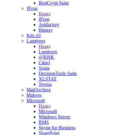
BestCrypt Suite
JFrog
Назад
JFrog
Artifactory
Bintray
Kits.AI
Lumivero
Назад
Lumivero
@RISK
Citavi
Sonia
DecisionTools Suite
XLSTAT
Tevera
MailArchiva
Makves
Microsoft
Назад
Microsoft
Windows Server
RMS
Skype for Business
SharePoint