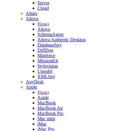
Server
Cloud
Altaro
Altova
Назад
Altova
SchemaAgent
Altova Authentic Desktop
DatabaseSpy
DiffDog
Mapforce
MissionKit
Stylevision
Umodel
XMLSpy
AnyDesk
Apple
Назад
Apple
MacBook
MacBook Air
MacBook Pro
Mac mini
iMac
iMac Pro