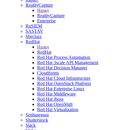
RealityCapture
Назад
RealityCapture
Enterprise
RuSIEM
SASTAV
SberJazz
RedHat
Назад
RedHat
Red Hat Process Automation
Red Hat 3scale API Management
Red Hat Decision Manager
Cloudforms
Red Hat Cloud Infrastructure
Red Hat OpenStack Platform
Red Hat Enterprise Linux
Red Hat Middleware
Red Hat Jboss
Red Hat OpenShift
Red Hat Virtualization
Senhasegura
Shutterstock
Slack