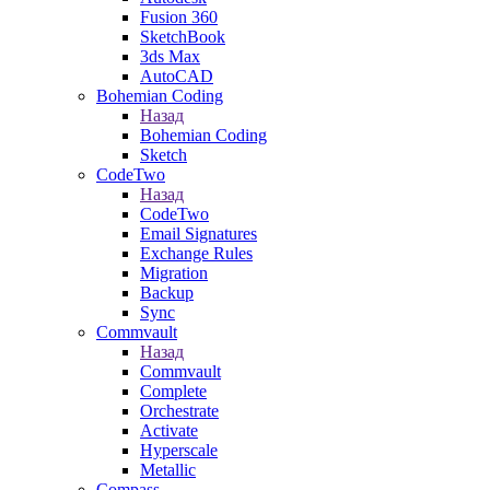
Fusion 360
SketchBook
3ds Max
AutoCAD
Bohemian Coding
Назад
Bohemian Coding
Sketch
CodeTwo
Назад
CodeTwo
Email Signatures
Exchange Rules
Migration
Backup
Sync
Commvault
Назад
Commvault
Complete
Orchestrate
Activate
Hyperscale
Metallic
Compass