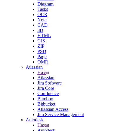
Diagram
Tasks
OCR
Note
CAD
3D
HTML
GIS
ZIP
PSD
Page
OMR
Atlassian
Назад
Atlassian
Jira Software
Jira Core
Confluence
Bamboo
Bitbucket
Atlassian Access
Jira Service Management
Autodesk
Назад
Autodesk