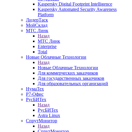
Kaspersky Digital Footprint Intelligence
Kaspersky Automated Security Awareness
Platform
ЛидерТаск
МойСклад
МТС Линк
Назад
МТС Линк
Enterprise
Total
Новые Облачные Технологии
Назад
Новые Облачные Технологии
Для коммерческих заказчиков
Для государственных заказчиков
Для образовательных организаций
НумаТех
Р7-Офис
РусБИТех
Назад
РусБИТех
Astra Linux
СпрутМонитор
Назад
СпрутМонитор