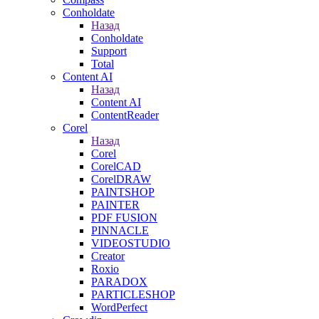
Conholdate
Назад
Conholdate
Support
Total
Content AI
Назад
Content AI
ContentReader
Corel
Назад
Corel
CorelCAD
CorelDRAW
PAINTSHOP
PAINTER
PDF FUSION
PINNACLE
VIDEOSTUDIO
Creator
Roxio
PARADOX
PARTICLESHOP
WordPerfect