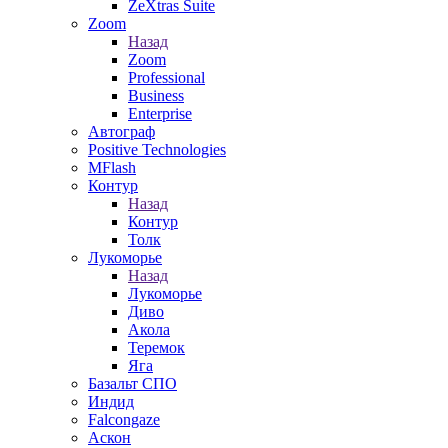
ZeXtras Suite
Zoom
Назад
Zoom
Professional
Business
Enterprise
Автограф
Positive Technologies
MFlash
Контур
Назад
Контур
Толк
Лукоморье
Назад
Лукоморье
Диво
Акола
Теремок
Яга
Базальт СПО
Индид
Falcongaze
Аскон