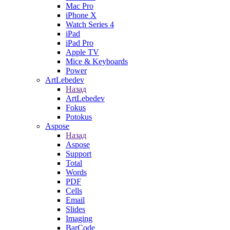
Mac Pro
iPhone X
Watch Series 4
iPad
iPad Pro
Apple TV
Mice & Keyboards
Power
ArtLebedev
Назад
ArtLebedev
Fokus
Potokus
Aspose
Назад
Aspose
Support
Total
Words
PDF
Cells
Email
Slides
Imaging
BarCode