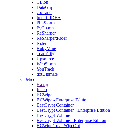
CLion
DataGrip
GoLand
IntelliJ IDEA
PhpStorm
PyCharm
ReSharper
ReSharper;Rider
Rider
RubyMine
TeamCity
Upsource
WebStorm
YouTrack
dotUltimate
Jetico
Назад
Jetico
BCWipe
BCWipe - Enterprise Edition
BestCrypt Container
BestCrypt Container - Enterprise Edition
BestCrypt Volume
BestCrypt Volume - Enterprise Edition
BCWipe Total WipeOut