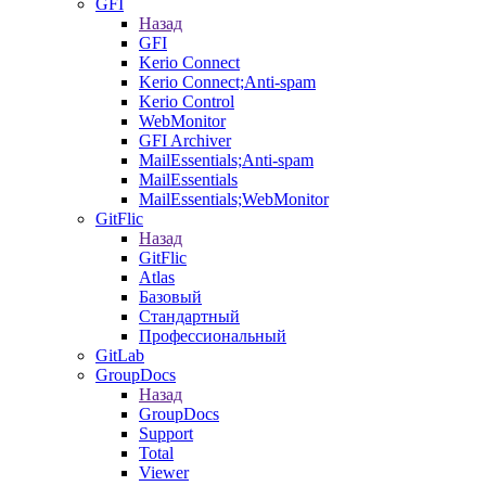
GFI
Назад
GFI
Kerio Connect
Kerio Connect;Anti-spam
Kerio Control
WebMonitor
GFI Archiver
MailEssentials;Anti-spam
MailEssentials
MailEssentials;WebMonitor
GitFlic
Назад
GitFlic
Atlas
Базовый
Стандартный
Профессиональный
GitLab
GroupDocs
Назад
GroupDocs
Support
Total
Viewer