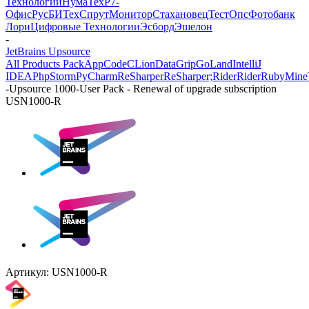
Технологии
НумаТех
Р7-
Офис
РусБИТех
СпрутМонитор
Стахановец
ТестОпс
Фотобанк
Лори
Цифровые Технологии
Эсборд
Эшелон
-
JetBrains Upsource
All Products Pack
AppCode
CLion
DataGrip
GoLand
IntelliJ
IDEA
PhpStorm
PyCharm
ReSharper
ReSharper;Rider
Rider
RubyMine
-
Upsource 1000-User Pack - Renewal of upgrade subscription
USN1000-R
Артикул:
USN1000-R