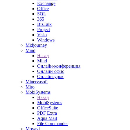
Exchange
Office
SQL
365
BizTalk
Project
Visio
Windows
Midjourney
Mind
Назад
Mind
Онлайн-конференция
Онлайн-офис
Онлайн-урок
Minervasoft
Miro
MobiSystems
Назад
MobiSystems
OfficeSuite
PDF Extra
Aqua Mail
File Commander
Movavi