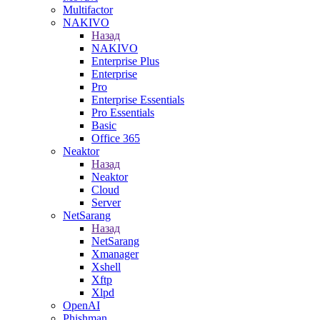
Multifactor
NAKIVO
Назад
NAKIVO
Enterprise Plus
Enterprise
Pro
Enterprise Essentials
Pro Essentials
Basic
Office 365
Neaktor
Назад
Neaktor
Cloud
Server
NetSarang
Назад
NetSarang
Xmanager
Xshell
Xftp
Xlpd
OpenAI
Phishman