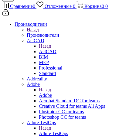
Сравнение
0
Отложенные
0
Корзина
0
0
Производители
Назад
Производители
ActCAD
Назад
ActCAD
BIM
MEP
Professional
Standard
Addreality
Adobe
Назад
Adobe
Acrobat Standard DC for teams
Creative Cloud for teams All Apps
Illustrator CC for teams
Photoshop CC for teams
Allure TestOps
Назад
Allure TestOps