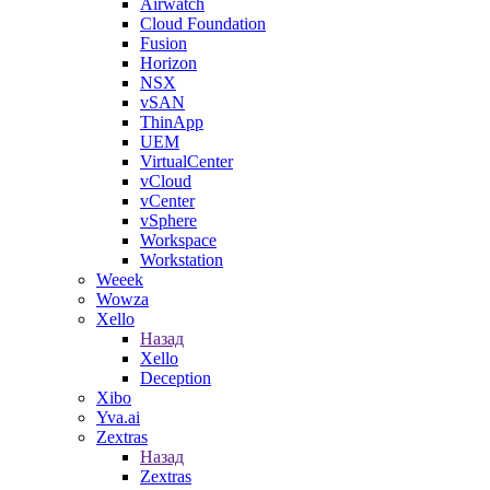
Airwatch
Cloud Foundation
Fusion
Horizon
NSX
vSAN
ThinApp
UEM
VirtualCenter
vCloud
vCenter
vSphere
Workspace
Workstation
Weeek
Wowza
Xello
Назад
Xello
Deception
Xibo
Yva.ai
Zextras
Назад
Zextras