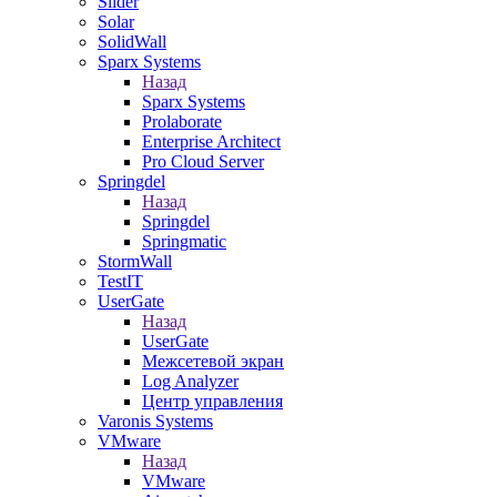
Slider
Solar
SolidWall
Sparx Systems
Назад
Sparx Systems
Prolaborate
Enterprise Architect
Pro Cloud Server
Springdel
Назад
Springdel
Springmatic
StormWall
TestIT
UserGate
Назад
UserGate
Межсетевой экран
Log Analyzer
Центр управления
Varonis Systems
VMware
Назад
VMware