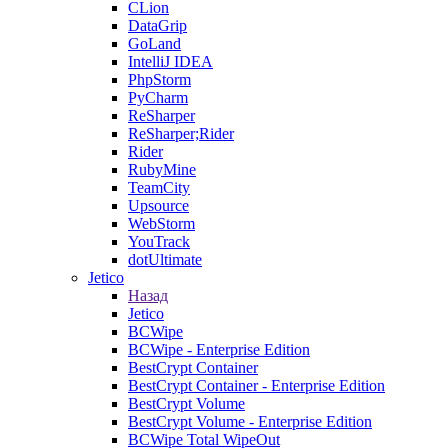
CLion
DataGrip
GoLand
IntelliJ IDEA
PhpStorm
PyCharm
ReSharper
ReSharper;Rider
Rider
RubyMine
TeamCity
Upsource
WebStorm
YouTrack
dotUltimate
Jetico
Назад
Jetico
BCWipe
BCWipe - Enterprise Edition
BestCrypt Container
BestCrypt Container - Enterprise Edition
BestCrypt Volume
BestCrypt Volume - Enterprise Edition
BCWipe Total WipeOut