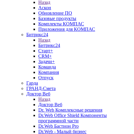
Назад
Аскон
Обновление ПО
Базовые продукты
Комплекты КОМПАС
Приложения для КОМПАС
Битрикс24
Назад
Битрикс24
Старт+
CRM+
Задачи+
Команда
Компания
Отпуск
Гарда
ГРАНД-Смета
Доктор Веб
Назад
Доктор Веб
Dr. Web Комплексные решения
Dr.Web Office Shield Компоненты
программной части
Dr.Web Бастион Pro
Dr.Web - Малый бизнес