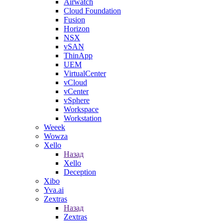
Airwatch
Cloud Foundation
Fusion
Horizon
NSX
vSAN
ThinApp
UEM
VirtualCenter
vCloud
vCenter
vSphere
Workspace
Workstation
Weeek
Wowza
Xello
Назад
Xello
Deception
Xibo
Yva.ai
Zextras
Назад
Zextras