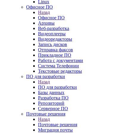
Linux
Офисное ПО
Назад
Офисное ПО
Архивы
Веб-разработка
Видеоплееры
Видеоредакторы
Запись дисков
Отправка факсов
Прикладное ПО
Работа с документами
Система Телефонии
Текстовые редакторы
ПО для разработки
Назад
ПО для разработки
Базы данных
Разработка ПО
Репозиторий
Серверное ПО
Почтовые решения
Назад
Почтовые решения
Миграция почты