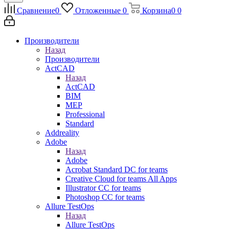
Сравнение
0
Отложенные
0
Корзина
0
0
Производители
Назад
Производители
ActCAD
Назад
ActCAD
BIM
MEP
Professional
Standard
Addreality
Adobe
Назад
Adobe
Acrobat Standard DC for teams
Creative Cloud for teams All Apps
Illustrator CC for teams
Photoshop CC for teams
Allure TestOps
Назад
Allure TestOps