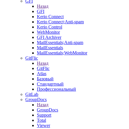
GFI
Назад
GFI
Kerio Connect
Kerio Connect;Anti-spam
Kerio Control
WebMonitor
GFI Archiver
MailEssentials;Anti-spam
MailEssentials
MailEssentials;WebMonitor
GitFlic
Назад
GitFlic
Atlas
Базовый
Стандартный
Профессиональный
GitLab
GroupDocs
Назад
GroupDocs
Support
Total
Viewer