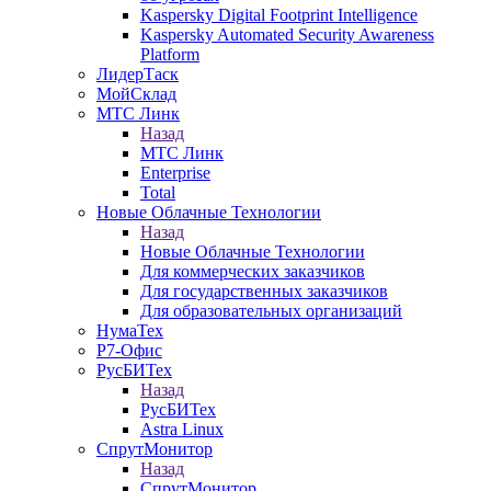
Kaspersky Digital Footprint Intelligence
Kaspersky Automated Security Awareness
Platform
ЛидерТаск
МойСклад
МТС Линк
Назад
МТС Линк
Enterprise
Total
Новые Облачные Технологии
Назад
Новые Облачные Технологии
Для коммерческих заказчиков
Для государственных заказчиков
Для образовательных организаций
НумаТех
Р7-Офис
РусБИТех
Назад
РусБИТех
Astra Linux
СпрутМонитор
Назад
СпрутМонитор