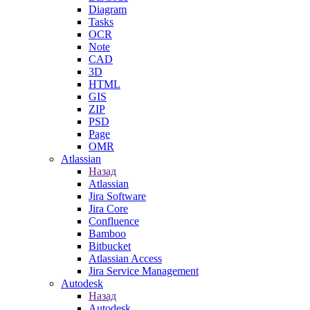
Diagram
Tasks
OCR
Note
CAD
3D
HTML
GIS
ZIP
PSD
Page
OMR
Atlassian
Назад
Atlassian
Jira Software
Jira Core
Confluence
Bamboo
Bitbucket
Atlassian Access
Jira Service Management
Autodesk
Назад
Autodesk