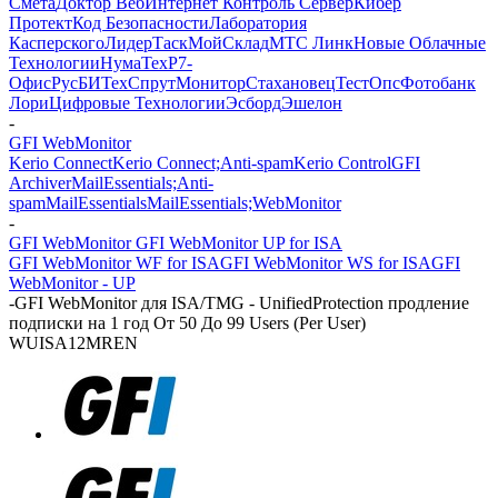
Смета
Доктор Веб
Интернет Контроль Сервер
Кибер
Протект
Код Безопасности
Лаборатория
Касперского
ЛидерТаск
МойСклад
МТС Линк
Новые Облачные
Технологии
НумаТех
Р7-
Офис
РусБИТех
СпрутМонитор
Стахановец
ТестОпс
Фотобанк
Лори
Цифровые Технологии
Эсборд
Эшелон
-
GFI WebMonitor
Kerio Connect
Kerio Connect;Anti-spam
Kerio Control
GFI
Archiver
MailEssentials;Anti-
spam
MailEssentials
MailEssentials;WebMonitor
-
GFI WebMonitor GFI WebMonitor UP for ISA
GFI WebMonitor WF for ISA
GFI WebMonitor WS for ISA
GFI
WebMonitor - UP
-
GFI WebMonitor для ISA/TMG - UnifiedProtection продление
подписки на 1 год От 50 До 99 Users (Per User)
WUISA12MREN