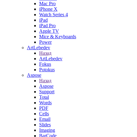
Mac Pro
iPhone X
Watch Series 4
iPad
iPad Pro
Apple TV
Mice & Keyboards
Power
ArtLebedev
Назад
ArtLebedev
Fokus
Potokus
Aspose
Назад
Aspose
Support
Total
Words
PDF
Cells
Email
Slides
Imaging
BarCode