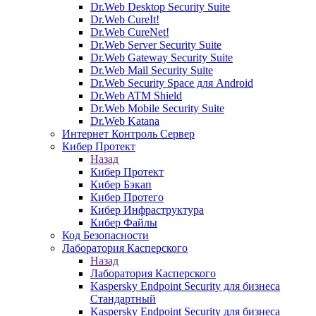
Dr.Web Desktop Security Suite
Dr.Web CureIt!
Dr.Web CureNet!
Dr.Web Server Security Suite
Dr.Web Gateway Security Suite
Dr.Web Mail Security Suite
Dr.Web Security Space для Android
Dr.Web ATM Shield
Dr.Web Mobile Security Suite
Dr.Web Katana
Интернет Контроль Сервер
Кибер Протект
Назад
Кибер Протект
Кибер Бэкап
Кибер Протего
Кибер Инфраструктура
Кибер Файлы
Код Безопасности
Лаборатория Касперского
Назад
Лаборатория Касперского
Kaspersky Endpoint Security для бизнеса
Стандартный
Kaspersky Endpoint Security для бизнеса