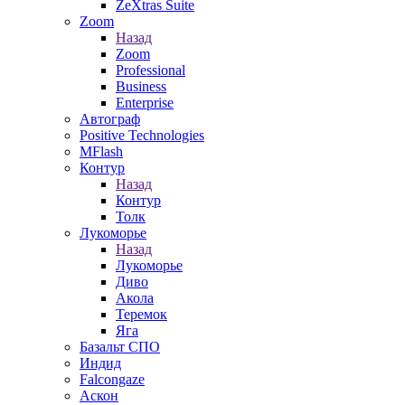
ZeXtras Suite
Zoom
Назад
Zoom
Professional
Business
Enterprise
Автограф
Positive Technologies
MFlash
Контур
Назад
Контур
Толк
Лукоморье
Назад
Лукоморье
Диво
Акола
Теремок
Яга
Базальт СПО
Индид
Falcongaze
Аскон