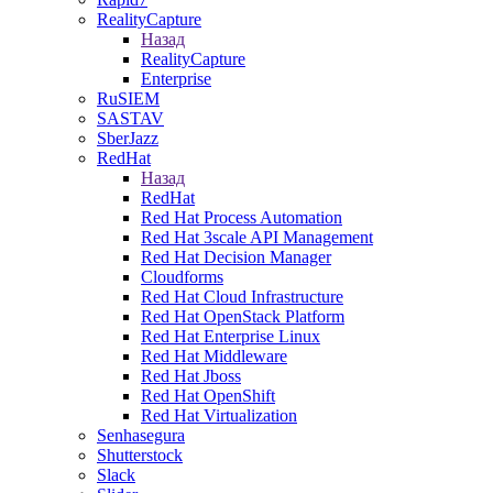
RealityCapture
Назад
RealityCapture
Enterprise
RuSIEM
SASTAV
SberJazz
RedHat
Назад
RedHat
Red Hat Process Automation
Red Hat 3scale API Management
Red Hat Decision Manager
Cloudforms
Red Hat Cloud Infrastructure
Red Hat OpenStack Platform
Red Hat Enterprise Linux
Red Hat Middleware
Red Hat Jboss
Red Hat OpenShift
Red Hat Virtualization
Senhasegura
Shutterstock
Slack