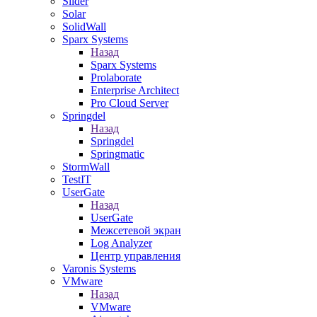
Slider
Solar
SolidWall
Sparx Systems
Назад
Sparx Systems
Prolaborate
Enterprise Architect
Pro Cloud Server
Springdel
Назад
Springdel
Springmatic
StormWall
TestIT
UserGate
Назад
UserGate
Межсетевой экран
Log Analyzer
Центр управления
Varonis Systems
VMware
Назад
VMware