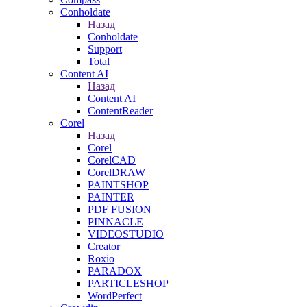
Conholdate
Назад
Conholdate
Support
Total
Content AI
Назад
Content AI
ContentReader
Corel
Назад
Corel
CorelCAD
CorelDRAW
PAINTSHOP
PAINTER
PDF FUSION
PINNACLE
VIDEOSTUDIO
Creator
Roxio
PARADOX
PARTICLESHOP
WordPerfect