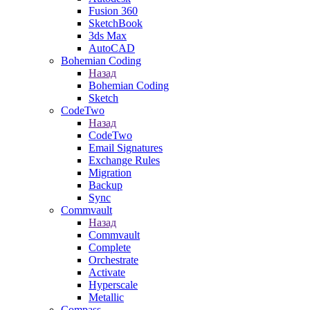
Fusion 360
SketchBook
3ds Max
AutoCAD
Bohemian Coding
Назад
Bohemian Coding
Sketch
CodeTwo
Назад
CodeTwo
Email Signatures
Exchange Rules
Migration
Backup
Sync
Commvault
Назад
Commvault
Complete
Orchestrate
Activate
Hyperscale
Metallic
Compass