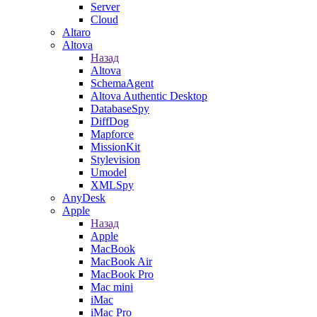
Server
Cloud
Altaro
Altova
Назад
Altova
SchemaAgent
Altova Authentic Desktop
DatabaseSpy
DiffDog
Mapforce
MissionKit
Stylevision
Umodel
XMLSpy
AnyDesk
Apple
Назад
Apple
MacBook
MacBook Air
MacBook Pro
Mac mini
iMac
iMac Pro