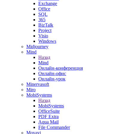
Exchange
Office
SQL
365
BizTalk
Project
Visio
Windows
Midjourney
Mind
Назад
Mind
Онлайн-конференция
Онлайн-офис
Онлайн-урок
Minervasoft
Miro
MobiSystems
Назад
MobiSystems
OfficeSuite
PDF Extra
Aqua Mail
File Commander
Movavi