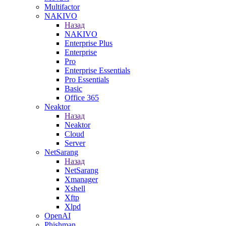
Multifactor
NAKIVO
Назад
NAKIVO
Enterprise Plus
Enterprise
Pro
Enterprise Essentials
Pro Essentials
Basic
Office 365
Neaktor
Назад
Neaktor
Cloud
Server
NetSarang
Назад
NetSarang
Xmanager
Xshell
Xftp
Xlpd
OpenAI
Phishman