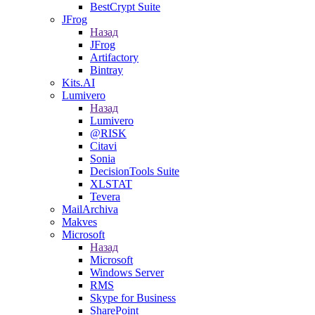
BestCrypt Suite
JFrog
Назад
JFrog
Artifactory
Bintray
Kits.AI
Lumivero
Назад
Lumivero
@RISK
Citavi
Sonia
DecisionTools Suite
XLSTAT
Tevera
MailArchiva
Makves
Microsoft
Назад
Microsoft
Windows Server
RMS
Skype for Business
SharePoint