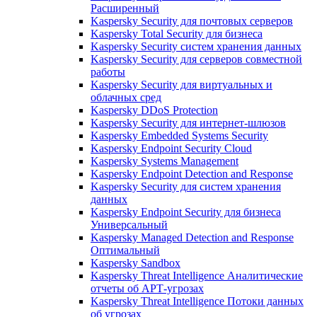
Расширенный
Kaspersky Security для почтовых серверов
Kaspersky Total Security для бизнеса
Kaspersky Security систем хранения данных
Kaspersky Security для серверов совместной
работы
Kaspersky Security для виртуальных и
облачных сред
Kaspersky DDoS Protection
Kaspersky Security для интернет-шлюзов
Kaspersky Embedded Systems Security
Kaspersky Endpoint Security Cloud
Kaspersky Systems Management
Kaspersky Endpoint Detection and Response
Kaspersky Security для систем хранения
данных
Kaspersky Endpoint Security для бизнеса
Универсальный
Kaspersky Managed Detection and Response
Оптимальный
Kaspersky Sandbox
Kaspersky Threat Intelligence Аналитические
отчеты об АРТ-угрозах
Kaspersky Threat Intelligence Потоки данных
об угрозах