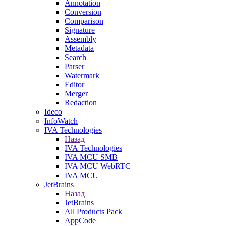
Annotation
Conversion
Comparison
Signature
Assembly
Metadata
Search
Parser
Watermark
Editor
Merger
Redaction
Ideco
InfoWatch
IVA Technologies
Назад
IVA Technologies
IVA MCU SMB
IVA MCU WebRTC
IVA MCU
JetBrains
Назад
JetBrains
All Products Pack
AppCode