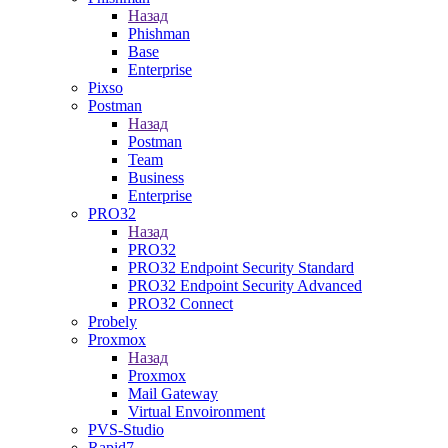
Назад
Phishman
Base
Enterprise
Pixso
Postman
Назад
Postman
Team
Business
Enterprise
PRO32
Назад
PRO32
PRO32 Endpoint Security Standard
PRO32 Endpoint Security Advanced
PRO32 Connect
Probely
Proxmox
Назад
Proxmox
Mail Gateway
Virtual Envoironment
PVS-Studio
Rapid7