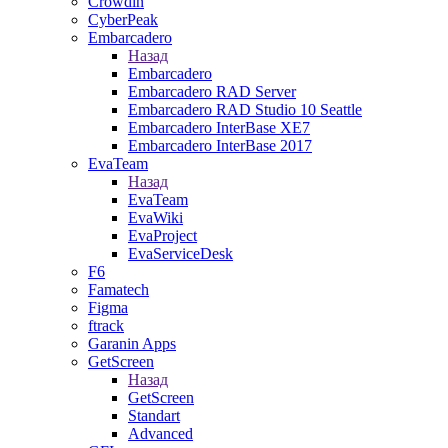
Crowdin
CyberPeak
Embarcadero
Назад
Embarcadero
Embarcadero RAD Server
Embarcadero RAD Studio 10 Seattle
Embarcadero InterBase XE7
Embarcadero InterBase 2017
EvaTeam
Назад
EvaTeam
EvaWiki
EvaProject
EvaServiceDesk
F6
Famatech
Figma
ftrack
Garanin Apps
GetScreen
Назад
GetScreen
Standart
Advanced