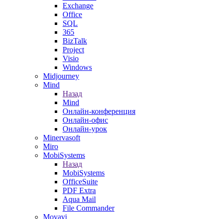
Exchange
Office
SQL
365
BizTalk
Project
Visio
Windows
Midjourney
Mind
Назад
Mind
Онлайн-конференция
Онлайн-офис
Онлайн-урок
Minervasoft
Miro
MobiSystems
Назад
MobiSystems
OfficeSuite
PDF Extra
Aqua Mail
File Commander
Movavi