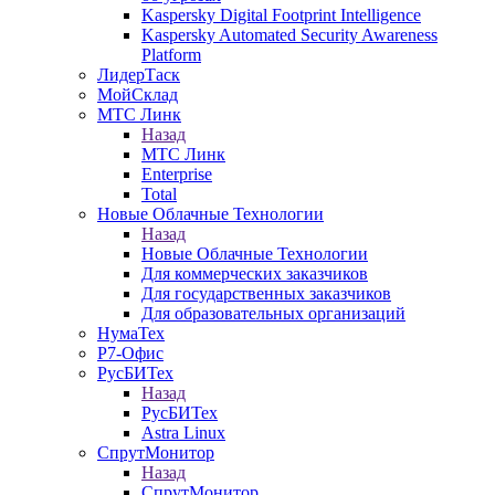
Kaspersky Digital Footprint Intelligence
Kaspersky Automated Security Awareness
Platform
ЛидерТаск
МойСклад
МТС Линк
Назад
МТС Линк
Enterprise
Total
Новые Облачные Технологии
Назад
Новые Облачные Технологии
Для коммерческих заказчиков
Для государственных заказчиков
Для образовательных организаций
НумаТех
Р7-Офис
РусБИТех
Назад
РусБИТех
Astra Linux
СпрутМонитор
Назад
СпрутМонитор