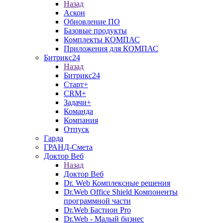
Назад
Аскон
Обновление ПО
Базовые продукты
Комплекты КОМПАС
Приложения для КОМПАС
Битрикс24
Назад
Битрикс24
Старт+
CRM+
Задачи+
Команда
Компания
Отпуск
Гарда
ГРАНД-Смета
Доктор Веб
Назад
Доктор Веб
Dr. Web Комплексные решения
Dr.Web Office Shield Компоненты
программной части
Dr.Web Бастион Pro
Dr.Web - Малый бизнес