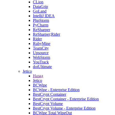
CLion
DataGrip
GoLand
IntelliJ IDEA
PhpStorm
PyCharm
ReSharper
ReSharper;Rider
Rider
RubyMine
TeamCity
Upsource
WebStorm
YouTrack
dotUltimate
Jetico
Назад
Jetico
BCWipe
BCWipe - Enterprise Edition
BestCrypt Container
BestCrypt Container - Enterprise Edition
BestCrypt Volume
BestCrypt Volume - Enterprise Edition
BCWipe Total WipeOut