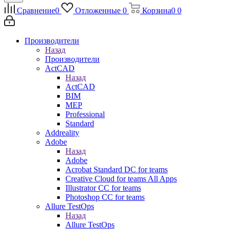
Сравнение
0
Отложенные
0
Корзина
0
0
Производители
Назад
Производители
ActCAD
Назад
ActCAD
BIM
MEP
Professional
Standard
Addreality
Adobe
Назад
Adobe
Acrobat Standard DC for teams
Creative Cloud for teams All Apps
Illustrator CC for teams
Photoshop CC for teams
Allure TestOps
Назад
Allure TestOps