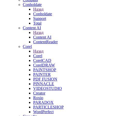
Conholdate
Назад
Conholdate
Support
Total
Content AI
Назад
Content AI
ContentReader
Corel
Назад
Corel
CorelCAD
CorelDRAW
PAINTSHOP
PAINTER
PDF FUSION
PINNACLE
VIDEOSTUDIO
Creator
Roxio
PARADOX
PARTICLESHOP
WordPerfect