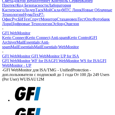
Смета
Доктор Веб
Интернет Контроль Сервер
Кибер
Протект
Код Безопасности
Лаборатория
Касперского
ЛидерТаск
МойСклад
МТС Линк
Новые Облачные
Технологии
НумаТех
Р7-
Офис
РусБИТех
СпрутМонитор
Стахановец
ТестОпс
Фотобанк
Лори
Цифровые Технологии
Эсборд
Эшелон
-
GFI WebMonitor
Kerio Connect
Kerio Connect;Anti-spam
Kerio Control
GFI
Archiver
MailEssentials;Anti-
spam
MailEssentials
MailEssentials;WebMonitor
-
GFI WebMonitor GFI WebMonitor UP for ISA
GFI WebMonitor WF for ISA
GFI WebMonitor WS for ISA
GFI
WebMonitor - UP
-
GFI WebMonitor для ISA/TMG - UnifiedProtection -
доп.пользователи с подпиской до 1 года От 100 До 249 Users
(Per User) WUISAU12M