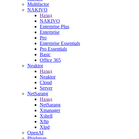
Multifactor
NAKIVO
Назад
NAKIVO
Enterprise Plus
Enterprise
Pro
Enterprise Essentials
Pro Essentials
Basic
Office 365
Neaktor
Назад
Neaktor
Cloud
Server
NetSarang
Назад
NetSarang
Xmanager
Xshell
Xftp
Xlpd
OpenAI
Phishman