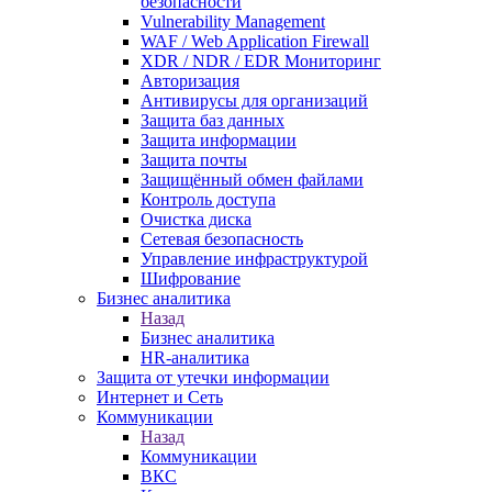
безопасности
Vulnerability Management
WAF / Web Application Firewall
XDR / NDR / EDR Мониторинг
Авторизация
Антивирусы для организаций
Защита баз данных
Защита информации
Защита почты
Защищённый обмен файлами
Контроль доступа
Очистка диска
Сетевая безопасность
Управление инфраструктурой
Шифрование
Бизнес аналитика
Назад
Бизнес аналитика
HR-аналитика
Защита от утечки информации
Интернет и Сеть
Коммуникации
Назад
Коммуникации
ВКС