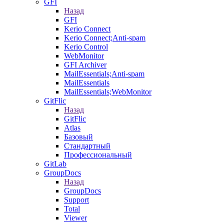
GFI
Назад
GFI
Kerio Connect
Kerio Connect;Anti-spam
Kerio Control
WebMonitor
GFI Archiver
MailEssentials;Anti-spam
MailEssentials
MailEssentials;WebMonitor
GitFlic
Назад
GitFlic
Atlas
Базовый
Стандартный
Профессиональный
GitLab
GroupDocs
Назад
GroupDocs
Support
Total
Viewer