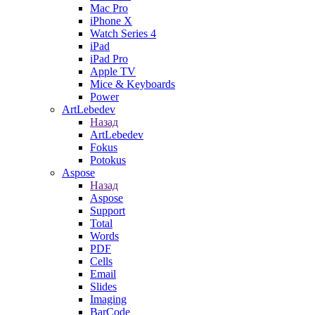
Mac Pro
iPhone X
Watch Series 4
iPad
iPad Pro
Apple TV
Mice & Keyboards
Power
ArtLebedev
Назад
ArtLebedev
Fokus
Potokus
Aspose
Назад
Aspose
Support
Total
Words
PDF
Cells
Email
Slides
Imaging
BarCode