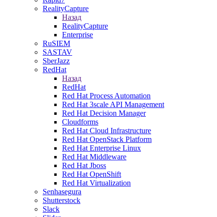
RealityCapture
Назад
RealityCapture
Enterprise
RuSIEM
SASTAV
SberJazz
RedHat
Назад
RedHat
Red Hat Process Automation
Red Hat 3scale API Management
Red Hat Decision Manager
Cloudforms
Red Hat Cloud Infrastructure
Red Hat OpenStack Platform
Red Hat Enterprise Linux
Red Hat Middleware
Red Hat Jboss
Red Hat OpenShift
Red Hat Virtualization
Senhasegura
Shutterstock
Slack