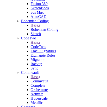
Fusion 360
SketchBook
3ds Max
AutoCAD
Bohemian Coding
Назад
Bohemian Coding
Sketch
CodeTwo
Назад
CodeTwo
Email Signatures
Exchange Rules
Migration
Backup
Sync
Commvault
Назад
Commvault
Complete
Orchestrate
Activate
Hyperscale
Metallic
Compass