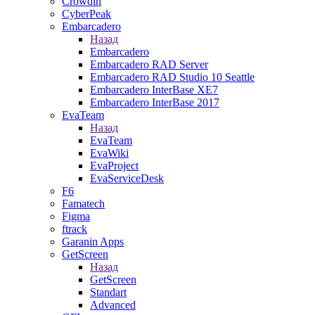
Crowdin
CyberPeak
Embarcadero
Назад
Embarcadero
Embarcadero RAD Server
Embarcadero RAD Studio 10 Seattle
Embarcadero InterBase XE7
Embarcadero InterBase 2017
EvaTeam
Назад
EvaTeam
EvaWiki
EvaProject
EvaServiceDesk
F6
Famatech
Figma
ftrack
Garanin Apps
GetScreen
Назад
GetScreen
Standart
Advanced