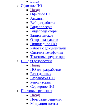
Linux
Офисное ПО
Назад
Офисное ПО
Архивы
Веб-разработка
Видеоплееры
Видеоредакторы
Запись дисков
Отправка факсов
Прикладное ПО
Работа с документами
Система Телефонии
Текстовые редакторы
ПО для разработки
Назад
ПО для разработки
Базы данных
Разработка ПО
Репозиторий
Серверное ПО
Почтовые решения
Назад
Почтовые решения
Миграция почты