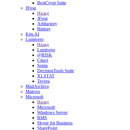
BestCrypt Suite
JFrog
Назад
JFrog
Artifactory
Bintray
Kits.AI
Lumivero
Назад
Lumivero
@RISK
Citavi
Sonia
DecisionTools Suite
XLSTAT
Tevera
MailArchiva
Makves
Microsoft
Назад
Microsoft
Windows Server
RMS
Skype for Business
SharePoint