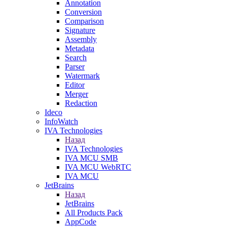
Annotation
Conversion
Comparison
Signature
Assembly
Metadata
Search
Parser
Watermark
Editor
Merger
Redaction
Ideco
InfoWatch
IVA Technologies
Назад
IVA Technologies
IVA MCU SMB
IVA MCU WebRTC
IVA MCU
JetBrains
Назад
JetBrains
All Products Pack
AppCode