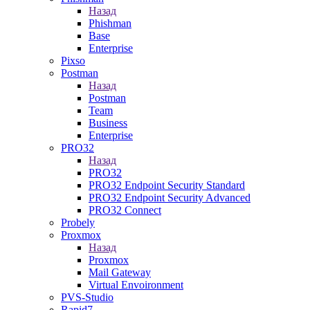
Назад
Phishman
Base
Enterprise
Pixso
Postman
Назад
Postman
Team
Business
Enterprise
PRO32
Назад
PRO32
PRO32 Endpoint Security Standard
PRO32 Endpoint Security Advanced
PRO32 Connect
Probely
Proxmox
Назад
Proxmox
Mail Gateway
Virtual Envoironment
PVS-Studio
Rapid7