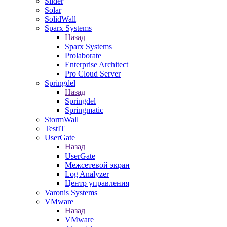
Slider
Solar
SolidWall
Sparx Systems
Назад
Sparx Systems
Prolaborate
Enterprise Architect
Pro Cloud Server
Springdel
Назад
Springdel
Springmatic
StormWall
TestIT
UserGate
Назад
UserGate
Межсетевой экран
Log Analyzer
Центр управления
Varonis Systems
VMware
Назад
VMware