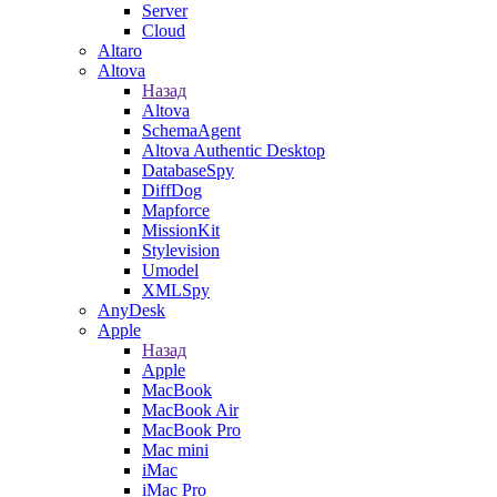
Server
Cloud
Altaro
Altova
Назад
Altova
SchemaAgent
Altova Authentic Desktop
DatabaseSpy
DiffDog
Mapforce
MissionKit
Stylevision
Umodel
XMLSpy
AnyDesk
Apple
Назад
Apple
MacBook
MacBook Air
MacBook Pro
Mac mini
iMac
iMac Pro