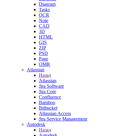
Diagram
Tasks
OCR
Note
CAD
3D
HTML
GIS
ZIP
PSD
Page
OMR
Atlassian
Назад
Atlassian
Jira Software
Jira Core
Confluence
Bamboo
Bitbucket
Atlassian Access
Jira Service Management
Autodesk
Назад
Autodesk