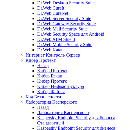
Dr.Web Desktop Security Suite
Dr.Web CureIt!
Dr.Web CureNet!
Dr.Web Server Security Suite
Dr.Web Gateway Security Suite
Dr.Web Mail Security Suite
Dr.Web Security Space для Android
Dr.Web ATM Shield
Dr.Web Mobile Security Suite
Dr.Web Katana
Интернет Контроль Сервер
Кибер Протект
Назад
Кибер Протект
Кибер Бэкап
Кибер Протего
Кибер Инфраструктура
Кибер Файлы
Код Безопасности
Лаборатория Касперского
Назад
Лаборатория Касперского
Kaspersky Endpoint Security для бизнеса
Стандартный
Kaspersky Endpoint Security для бизнеса