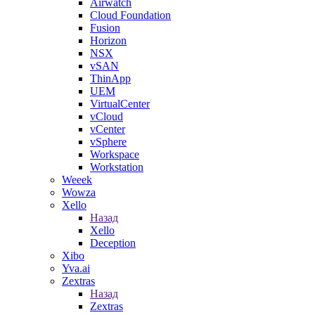
Airwatch
Cloud Foundation
Fusion
Horizon
NSX
vSAN
ThinApp
UEM
VirtualCenter
vCloud
vCenter
vSphere
Workspace
Workstation
Weeek
Wowza
Xello
Назад
Xello
Deception
Xibo
Yva.ai
Zextras
Назад
Zextras