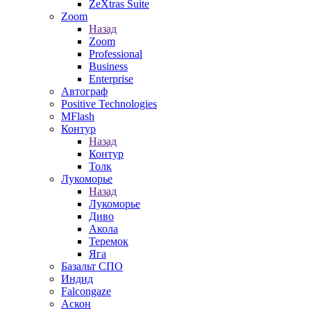
ZeXtras Suite
Zoom
Назад
Zoom
Professional
Business
Enterprise
Автограф
Positive Technologies
MFlash
Контур
Назад
Контур
Толк
Лукоморье
Назад
Лукоморье
Диво
Акола
Теремок
Яга
Базальт СПО
Индид
Falcongaze
Аскон