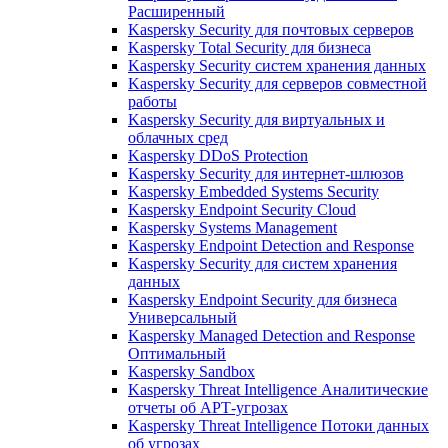
Расширенный
Kaspersky Security для почтовых серверов
Kaspersky Total Security для бизнеса
Kaspersky Security систем хранения данных
Kaspersky Security для серверов совместной
работы
Kaspersky Security для виртуальных и
облачных сред
Kaspersky DDoS Protection
Kaspersky Security для интернет-шлюзов
Kaspersky Embedded Systems Security
Kaspersky Endpoint Security Cloud
Kaspersky Systems Management
Kaspersky Endpoint Detection and Response
Kaspersky Security для систем хранения
данных
Kaspersky Endpoint Security для бизнеса
Универсальный
Kaspersky Managed Detection and Response
Оптимальный
Kaspersky Sandbox
Kaspersky Threat Intelligence Аналитические
отчеты об АРТ-угрозах
Kaspersky Threat Intelligence Потоки данных
об угрозах