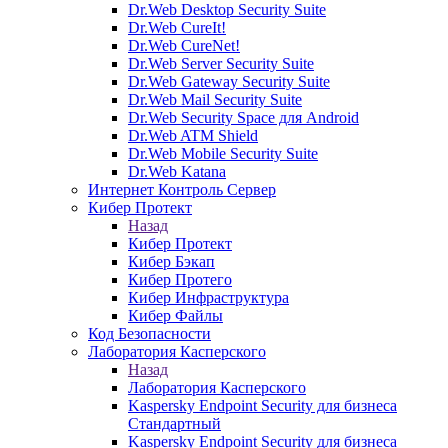
Dr.Web Desktop Security Suite
Dr.Web CureIt!
Dr.Web CureNet!
Dr.Web Server Security Suite
Dr.Web Gateway Security Suite
Dr.Web Mail Security Suite
Dr.Web Security Space для Android
Dr.Web ATM Shield
Dr.Web Mobile Security Suite
Dr.Web Katana
Интернет Контроль Сервер
Кибер Протект
Назад
Кибер Протект
Кибер Бэкап
Кибер Протего
Кибер Инфраструктура
Кибер Файлы
Код Безопасности
Лаборатория Касперского
Назад
Лаборатория Касперского
Kaspersky Endpoint Security для бизнеса
Стандартный
Kaspersky Endpoint Security для бизнеса