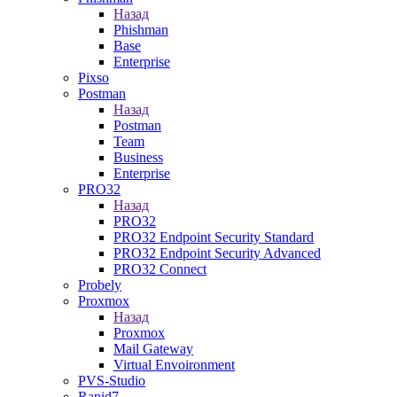
Назад
Phishman
Base
Enterprise
Pixso
Postman
Назад
Postman
Team
Business
Enterprise
PRO32
Назад
PRO32
PRO32 Endpoint Security Standard
PRO32 Endpoint Security Advanced
PRO32 Connect
Probely
Proxmox
Назад
Proxmox
Mail Gateway
Virtual Envoironment
PVS-Studio
Rapid7