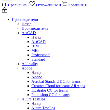
Сравнение
0
Отложенные
0
Корзина
0
0
Производители
Назад
Производители
ActCAD
Назад
ActCAD
BIM
MEP
Professional
Standard
Addreality
Adobe
Назад
Adobe
Acrobat Standard DC for teams
Creative Cloud for teams All Apps
Illustrator CC for teams
Photoshop CC for teams
Allure TestOps
Назад
Allure TestOps