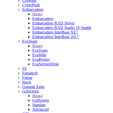
Crowdin
CyberPeak
Embarcadero
Назад
Embarcadero
Embarcadero RAD Server
Embarcadero RAD Studio 10 Seattle
Embarcadero InterBase XE7
Embarcadero InterBase 2017
EvaTeam
Назад
EvaTeam
EvaWiki
EvaProject
EvaServiceDesk
F6
Famatech
Figma
ftrack
Garanin Apps
GetScreen
Назад
GetScreen
Standart
Advanced