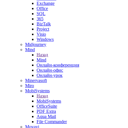
Exchange
Office
SQL
365
BizTalk
Project
Visio
Windows
Midjourney
Mind
Назад
Mind
Онлайн-конференция
Онлайн-офис
Онлайн-урок
Minervasoft
Miro
MobiSystems
Назад
MobiSystems
OfficeSuite
PDF Extra
Aqua Mail
File Commander
Movavi