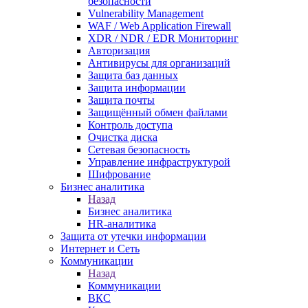
безопасности
Vulnerability Management
WAF / Web Application Firewall
XDR / NDR / EDR Мониторинг
Авторизация
Антивирусы для организаций
Защита баз данных
Защита информации
Защита почты
Защищённый обмен файлами
Контроль доступа
Очистка диска
Сетевая безопасность
Управление инфраструктурой
Шифрование
Бизнес аналитика
Назад
Бизнес аналитика
HR-аналитика
Защита от утечки информации
Интернет и Сеть
Коммуникации
Назад
Коммуникации
ВКС