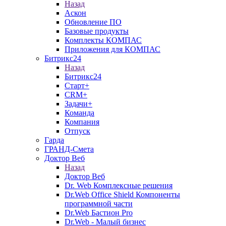
Назад
Аскон
Обновление ПО
Базовые продукты
Комплекты КОМПАС
Приложения для КОМПАС
Битрикс24
Назад
Битрикс24
Старт+
CRM+
Задачи+
Команда
Компания
Отпуск
Гарда
ГРАНД-Смета
Доктор Веб
Назад
Доктор Веб
Dr. Web Комплексные решения
Dr.Web Office Shield Компоненты
программной части
Dr.Web Бастион Pro
Dr.Web - Малый бизнес