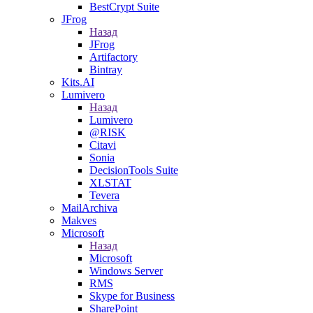
BestCrypt Suite
JFrog
Назад
JFrog
Artifactory
Bintray
Kits.AI
Lumivero
Назад
Lumivero
@RISK
Citavi
Sonia
DecisionTools Suite
XLSTAT
Tevera
MailArchiva
Makves
Microsoft
Назад
Microsoft
Windows Server
RMS
Skype for Business
SharePoint