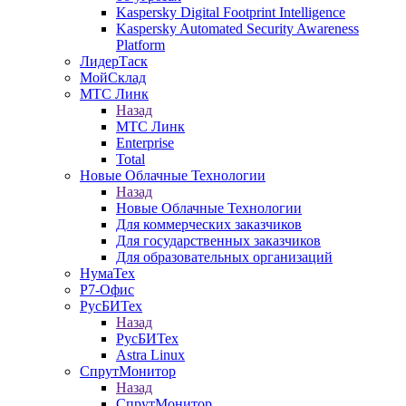
Kaspersky Digital Footprint Intelligence
Kaspersky Automated Security Awareness
Platform
ЛидерТаск
МойСклад
МТС Линк
Назад
МТС Линк
Enterprise
Total
Новые Облачные Технологии
Назад
Новые Облачные Технологии
Для коммерческих заказчиков
Для государственных заказчиков
Для образовательных организаций
НумаТех
Р7-Офис
РусБИТех
Назад
РусБИТех
Astra Linux
СпрутМонитор
Назад
СпрутМонитор