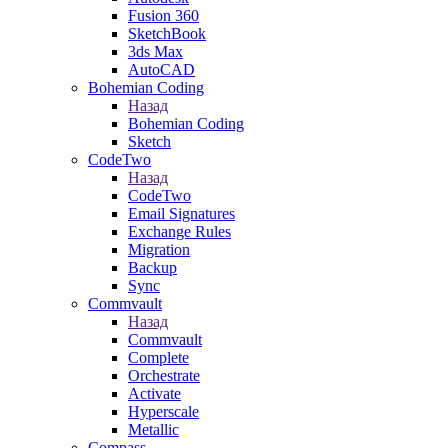
Fusion 360
SketchBook
3ds Max
AutoCAD
Bohemian Coding
Назад
Bohemian Coding
Sketch
CodeTwo
Назад
CodeTwo
Email Signatures
Exchange Rules
Migration
Backup
Sync
Commvault
Назад
Commvault
Complete
Orchestrate
Activate
Hyperscale
Metallic
Compass