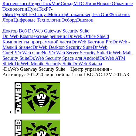
Касперского
ЛидерТаск
МойСклад
МТС Линк
Новые Облачные
Технологии
НумаТех
Р7-
Офис
РусБИТех
СпрутМонитор
Стахановец
ТестОпс
Фотобанк
Лори
Цифровые Технологии
Эсборд
Эшелон
-
Доктор Веб Dr.Web Gateway Security Suite
Dr. Web Комплексные решения
Dr.Web Office Shield
Компоненты программной части
Dr.Web Бастион Pro
Dr.Web -
Малый бизнес
Dr.Web Desktop Security Suite
Dr.Web
CureIt!
Dr.Web CureNet!
Dr.Web Server Security Suite
Dr.Web Mail
Security Suite
Dr.Web Security Space для Android
Dr.Web ATM
Shield
Dr.Web Mobile Security Suite
Dr.Web Katana
-
Dr.Web Gateway Security Suite + Центр управления -
Антивирус 201-250 лицензий на 1 год LBG-AC-12M-201-A3