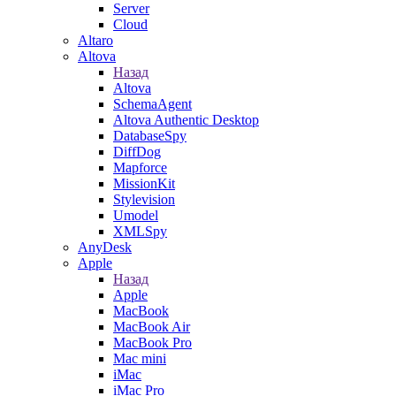
Server
Cloud
Altaro
Altova
Назад
Altova
SchemaAgent
Altova Authentic Desktop
DatabaseSpy
DiffDog
Mapforce
MissionKit
Stylevision
Umodel
XMLSpy
AnyDesk
Apple
Назад
Apple
MacBook
MacBook Air
MacBook Pro
Mac mini
iMac
iMac Pro