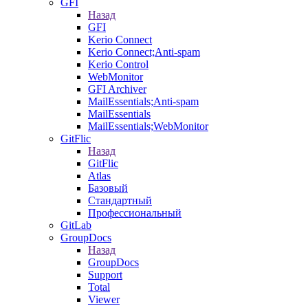
GFI
Назад
GFI
Kerio Connect
Kerio Connect;Anti-spam
Kerio Control
WebMonitor
GFI Archiver
MailEssentials;Anti-spam
MailEssentials
MailEssentials;WebMonitor
GitFlic
Назад
GitFlic
Atlas
Базовый
Стандартный
Профессиональный
GitLab
GroupDocs
Назад
GroupDocs
Support
Total
Viewer