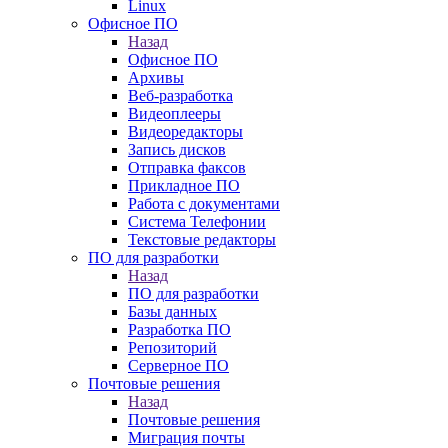
Linux
Офисное ПО
Назад
Офисное ПО
Архивы
Веб-разработка
Видеоплееры
Видеоредакторы
Запись дисков
Отправка факсов
Прикладное ПО
Работа с документами
Система Телефонии
Текстовые редакторы
ПО для разработки
Назад
ПО для разработки
Базы данных
Разработка ПО
Репозиторий
Серверное ПО
Почтовые решения
Назад
Почтовые решения
Миграция почты