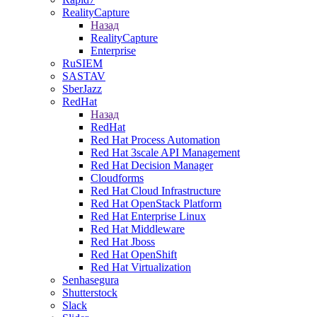
RealityCapture
Назад
RealityCapture
Enterprise
RuSIEM
SASTAV
SberJazz
RedHat
Назад
RedHat
Red Hat Process Automation
Red Hat 3scale API Management
Red Hat Decision Manager
Cloudforms
Red Hat Cloud Infrastructure
Red Hat OpenStack Platform
Red Hat Enterprise Linux
Red Hat Middleware
Red Hat Jboss
Red Hat OpenShift
Red Hat Virtualization
Senhasegura
Shutterstock
Slack