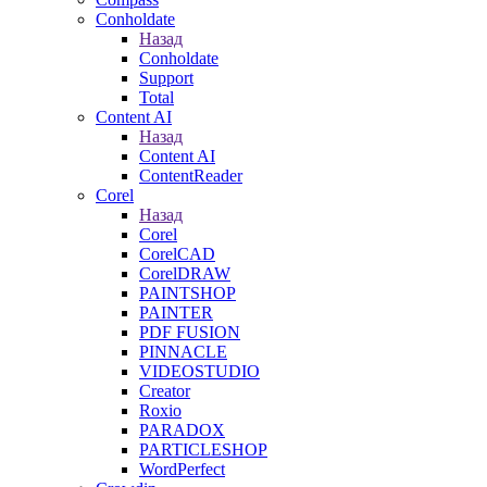
Conholdate
Назад
Conholdate
Support
Total
Content AI
Назад
Content AI
ContentReader
Corel
Назад
Corel
CorelCAD
CorelDRAW
PAINTSHOP
PAINTER
PDF FUSION
PINNACLE
VIDEOSTUDIO
Creator
Roxio
PARADOX
PARTICLESHOP
WordPerfect