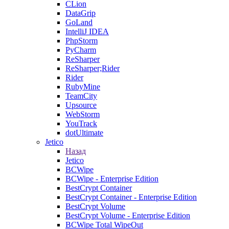
CLion
DataGrip
GoLand
IntelliJ IDEA
PhpStorm
PyCharm
ReSharper
ReSharper;Rider
Rider
RubyMine
TeamCity
Upsource
WebStorm
YouTrack
dotUltimate
Jetico
Назад
Jetico
BCWipe
BCWipe - Enterprise Edition
BestCrypt Container
BestCrypt Container - Enterprise Edition
BestCrypt Volume
BestCrypt Volume - Enterprise Edition
BCWipe Total WipeOut