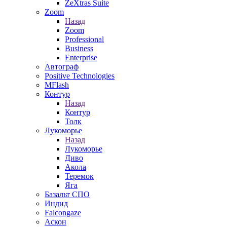
ZeXtras Suite
Zoom
Назад
Zoom
Professional
Business
Enterprise
Автограф
Positive Technologies
MFlash
Контур
Назад
Контур
Толк
Лукоморье
Назад
Лукоморье
Диво
Акола
Теремок
Яга
Базальт СПО
Индид
Falcongaze
Аскон