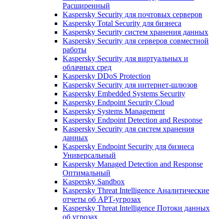
Расширенный
Kaspersky Security для почтовых серверов
Kaspersky Total Security для бизнеса
Kaspersky Security систем хранения данных
Kaspersky Security для серверов совместной
работы
Kaspersky Security для виртуальных и
облачных сред
Kaspersky DDoS Protection
Kaspersky Security для интернет-шлюзов
Kaspersky Embedded Systems Security
Kaspersky Endpoint Security Cloud
Kaspersky Systems Management
Kaspersky Endpoint Detection and Response
Kaspersky Security для систем хранения
данных
Kaspersky Endpoint Security для бизнеса
Универсальный
Kaspersky Managed Detection and Response
Оптимальный
Kaspersky Sandbox
Kaspersky Threat Intelligence Аналитические
отчеты об АРТ-угрозах
Kaspersky Threat Intelligence Потоки данных
об угрозах