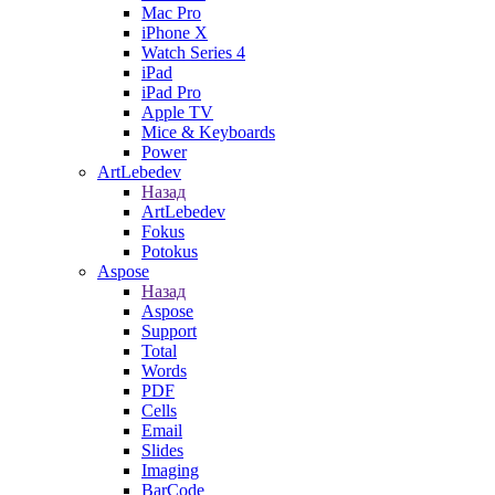
Mac Pro
iPhone X
Watch Series 4
iPad
iPad Pro
Apple TV
Mice & Keyboards
Power
ArtLebedev
Назад
ArtLebedev
Fokus
Potokus
Aspose
Назад
Aspose
Support
Total
Words
PDF
Cells
Email
Slides
Imaging
BarCode