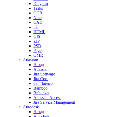
Diagram
Tasks
OCR
Note
CAD
3D
HTML
GIS
ZIP
PSD
Page
OMR
Atlassian
Назад
Atlassian
Jira Software
Jira Core
Confluence
Bamboo
Bitbucket
Atlassian Access
Jira Service Management
Autodesk
Назад
Autodesk