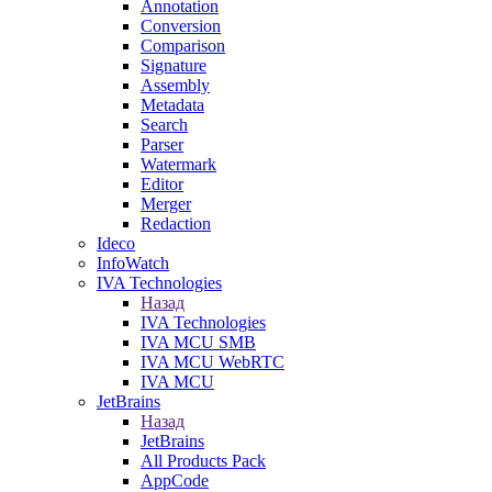
Annotation
Conversion
Comparison
Signature
Assembly
Metadata
Search
Parser
Watermark
Editor
Merger
Redaction
Ideco
InfoWatch
IVA Technologies
Назад
IVA Technologies
IVA MCU SMB
IVA MCU WebRTC
IVA MCU
JetBrains
Назад
JetBrains
All Products Pack
AppCode