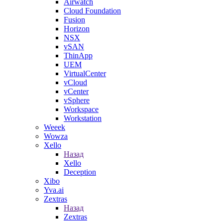
Airwatch
Cloud Foundation
Fusion
Horizon
NSX
vSAN
ThinApp
UEM
VirtualCenter
vCloud
vCenter
vSphere
Workspace
Workstation
Weeek
Wowza
Xello
Назад
Xello
Deception
Xibo
Yva.ai
Zextras
Назад
Zextras