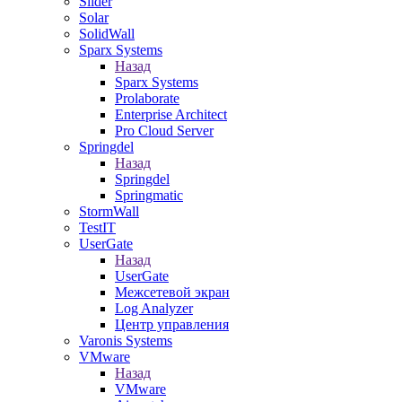
Slider
Solar
SolidWall
Sparx Systems
Назад
Sparx Systems
Prolaborate
Enterprise Architect
Pro Cloud Server
Springdel
Назад
Springdel
Springmatic
StormWall
TestIT
UserGate
Назад
UserGate
Межсетевой экран
Log Analyzer
Центр управления
Varonis Systems
VMware
Назад
VMware