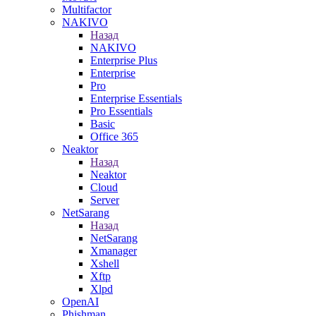
Multifactor
NAKIVO
Назад
NAKIVO
Enterprise Plus
Enterprise
Pro
Enterprise Essentials
Pro Essentials
Basic
Office 365
Neaktor
Назад
Neaktor
Cloud
Server
NetSarang
Назад
NetSarang
Xmanager
Xshell
Xftp
Xlpd
OpenAI
Phishman