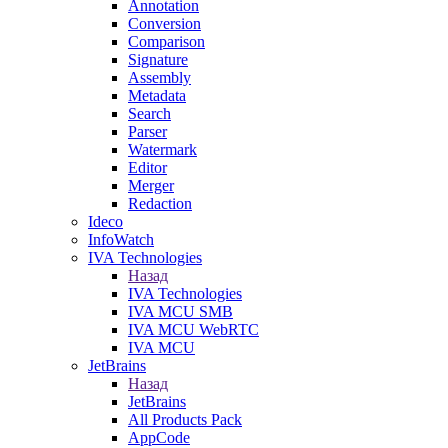
Annotation
Conversion
Comparison
Signature
Assembly
Metadata
Search
Parser
Watermark
Editor
Merger
Redaction
Ideco
InfoWatch
IVA Technologies
Назад
IVA Technologies
IVA MCU SMB
IVA MCU WebRTC
IVA MCU
JetBrains
Назад
JetBrains
All Products Pack
AppCode