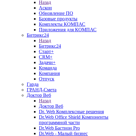
Назад
Аскон
Обновление ПО
Базовые продукты
Комплекты КОМПАС
Приложения для КОМПАС
Битрикс24
Назад
Битрикс24
Старт+
CRM+
Задачи+
Команда
Компания
Отпуск
Гарда
ГРАНД-Смета
Доктор Веб
Назад
Доктор Веб
Dr. Web Комплексные решения
Dr.Web Office Shield Компоненты
программной части
Dr.Web Бастион Pro
Dr.Web - Малый бизнес