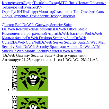
Касперского
ЛидерТаск
МойСклад
МТС Линк
Новые Облачные
Технологии
НумаТех
Р7-
Офис
РусБИТех
СпрутМонитор
Стахановец
ТестОпс
Фотобанк
Лори
Цифровые Технологии
Эсборд
Эшелон
-
Доктор Веб Dr.Web Gateway Security Suite
Dr. Web Комплексные решения
Dr.Web Office Shield
Компоненты программной части
Dr.Web Бастион Pro
Dr.Web -
Малый бизнес
Dr.Web Desktop Security Suite
Dr.Web
CureIt!
Dr.Web CureNet!
Dr.Web Server Security Suite
Dr.Web Mail
Security Suite
Dr.Web Security Space для Android
Dr.Web ATM
Shield
Dr.Web Mobile Security Suite
Dr.Web Katana
-
Dr.Web Gateway Security Suite + Центр управления -
Антивирус 21-25 лицензий на 1 год LBG-AC-12M-21-A3