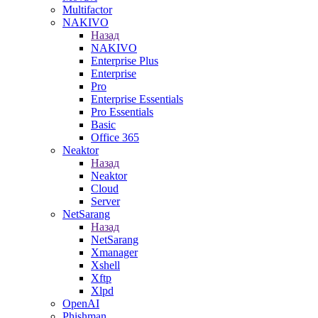
Multifactor
NAKIVO
Назад
NAKIVO
Enterprise Plus
Enterprise
Pro
Enterprise Essentials
Pro Essentials
Basic
Office 365
Neaktor
Назад
Neaktor
Cloud
Server
NetSarang
Назад
NetSarang
Xmanager
Xshell
Xftp
Xlpd
OpenAI
Phishman