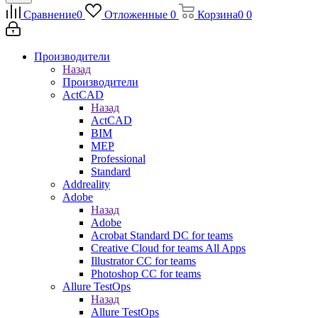
Сравнение
0
Отложенные
0
Корзина
0
0
Производители
Назад
Производители
ActCAD
Назад
ActCAD
BIM
MEP
Professional
Standard
Addreality
Adobe
Назад
Adobe
Acrobat Standard DC for teams
Creative Cloud for teams All Apps
Illustrator CC for teams
Photoshop CC for teams
Allure TestOps
Назад
Allure TestOps