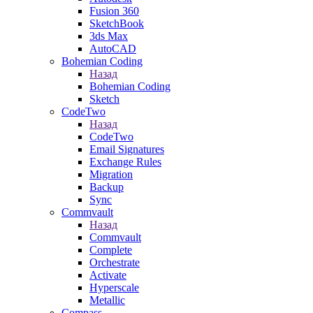
Fusion 360
SketchBook
3ds Max
AutoCAD
Bohemian Coding
Назад
Bohemian Coding
Sketch
CodeTwo
Назад
CodeTwo
Email Signatures
Exchange Rules
Migration
Backup
Sync
Commvault
Назад
Commvault
Complete
Orchestrate
Activate
Hyperscale
Metallic
Compass