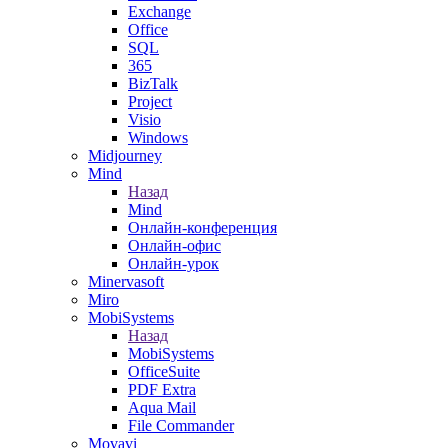
Exchange
Office
SQL
365
BizTalk
Project
Visio
Windows
Midjourney
Mind
Назад
Mind
Онлайн-конференция
Онлайн-офис
Онлайн-урок
Minervasoft
Miro
MobiSystems
Назад
MobiSystems
OfficeSuite
PDF Extra
Aqua Mail
File Commander
Movavi