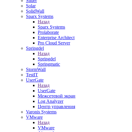
Slider
Solar
SolidWall
Sparx Systems
Назад
Sparx Systems
Prolaborate
Enterprise Architect
Pro Cloud Server
Springdel
Назад
Springdel
Springmatic
StormWall
TestIT
UserGate
Назад
UserGate
Межсетевой экран
Log Analyzer
Центр управления
Varonis Systems
VMware
Назад
VMware