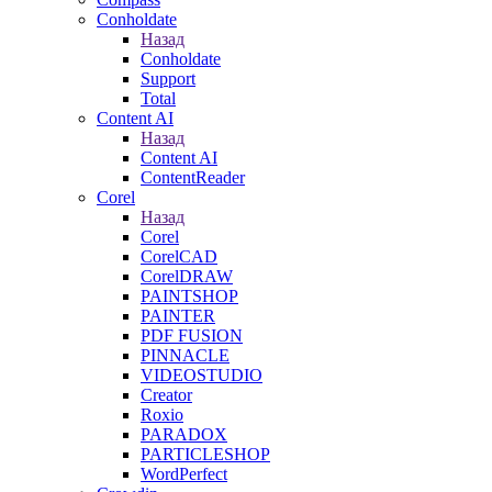
Conholdate
Назад
Conholdate
Support
Total
Content AI
Назад
Content AI
ContentReader
Corel
Назад
Corel
CorelCAD
CorelDRAW
PAINTSHOP
PAINTER
PDF FUSION
PINNACLE
VIDEOSTUDIO
Creator
Roxio
PARADOX
PARTICLESHOP
WordPerfect