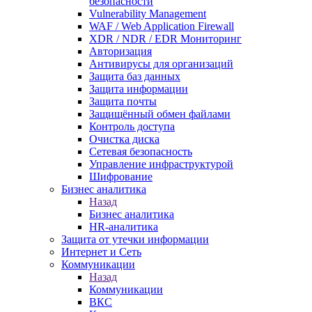
безопасности
Vulnerability Management
WAF / Web Application Firewall
XDR / NDR / EDR Мониторинг
Авторизация
Антивирусы для организаций
Защита баз данных
Защита информации
Защита почты
Защищённый обмен файлами
Контроль доступа
Очистка диска
Сетевая безопасность
Управление инфраструктурой
Шифрование
Бизнес аналитика
Назад
Бизнес аналитика
HR-аналитика
Защита от утечки информации
Интернет и Сеть
Коммуникации
Назад
Коммуникации
ВКС