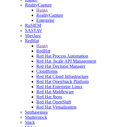
RealityCapture
Назад
RealityCapture
Enterprise
RuSIEM
SASTAV
SberJazz
RedHat
Назад
RedHat
Red Hat Process Automation
Red Hat 3scale API Management
Red Hat Decision Manager
Cloudforms
Red Hat Cloud Infrastructure
Red Hat OpenStack Platform
Red Hat Enterprise Linux
Red Hat Middleware
Red Hat Jboss
Red Hat OpenShift
Red Hat Virtualization
Senhasegura
Shutterstock
Slack