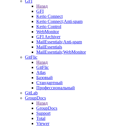
GFI
Назад
GFI
Kerio Connect
Kerio Connect;Anti-spam
Kerio Control
WebMonitor
GFI Archiver
MailEssentials;Anti-spam
MailEssentials
MailEssentials;WebMonitor
GitFlic
Назад
GitFlic
Atlas
Базовый
Стандартный
Профессиональный
GitLab
GroupDocs
Назад
GroupDocs
Support
Total
Viewer