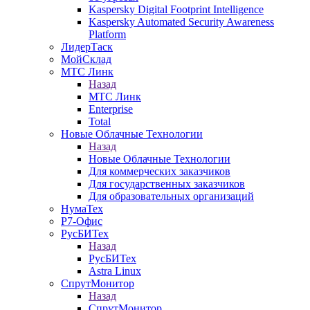
Kaspersky Digital Footprint Intelligence
Kaspersky Automated Security Awareness
Platform
ЛидерТаск
МойСклад
МТС Линк
Назад
МТС Линк
Enterprise
Total
Новые Облачные Технологии
Назад
Новые Облачные Технологии
Для коммерческих заказчиков
Для государственных заказчиков
Для образовательных организаций
НумаТех
Р7-Офис
РусБИТех
Назад
РусБИТех
Astra Linux
СпрутМонитор
Назад
СпрутМонитор