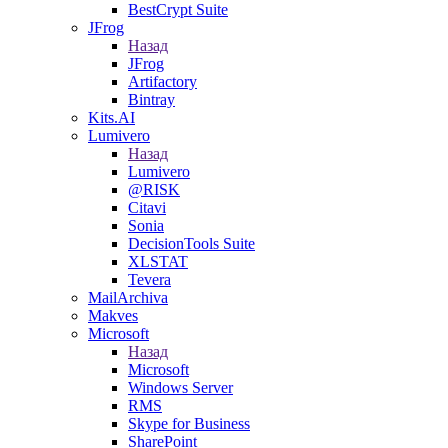
BestCrypt Suite
JFrog
Назад
JFrog
Artifactory
Bintray
Kits.AI
Lumivero
Назад
Lumivero
@RISK
Citavi
Sonia
DecisionTools Suite
XLSTAT
Tevera
MailArchiva
Makves
Microsoft
Назад
Microsoft
Windows Server
RMS
Skype for Business
SharePoint