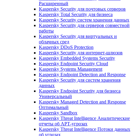
Расширенный
Kaspersky Security для почтовых серверов
Kaspersky Total Security для бизнеса
Kaspersky Security систем хранения данных
Kaspersky Security для серверов совместной
работы
Kaspersky Security для виртуальных и
облачных сред
Kaspersky DDoS Protection
Kaspersky Security для интернет-шлюзов
Kaspersky Embedded Systems Security
Kaspersky Endpoint Security Cloud
Kaspersky Systems Management
Kaspersky Endpoint Detection and Response
Kaspersky Security для систем хранения
данных
Kaspersky Endpoint Security для бизнеса
Универсальный
Kaspersky Managed Detection and Response
Оптимальный
Kaspersky Sandbox
Kaspersky Threat Intelligence Аналитические
отчеты об АРТ-угрозах
Kaspersky Threat Intelligence Потоки данных
об угрозах