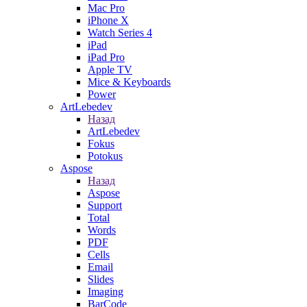
Mac Pro
iPhone X
Watch Series 4
iPad
iPad Pro
Apple TV
Mice & Keyboards
Power
ArtLebedev
Назад
ArtLebedev
Fokus
Potokus
Aspose
Назад
Aspose
Support
Total
Words
PDF
Cells
Email
Slides
Imaging
BarCode