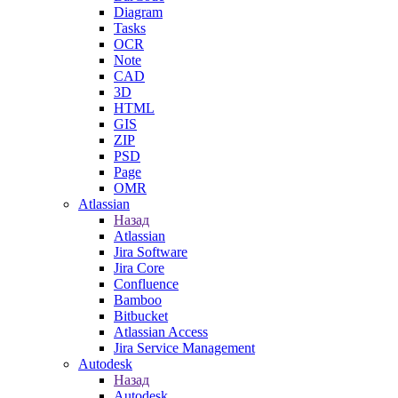
Diagram
Tasks
OCR
Note
CAD
3D
HTML
GIS
ZIP
PSD
Page
OMR
Atlassian
Назад
Atlassian
Jira Software
Jira Core
Confluence
Bamboo
Bitbucket
Atlassian Access
Jira Service Management
Autodesk
Назад
Autodesk