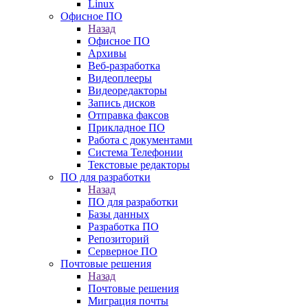
Linux
Офисное ПО
Назад
Офисное ПО
Архивы
Веб-разработка
Видеоплееры
Видеоредакторы
Запись дисков
Отправка факсов
Прикладное ПО
Работа с документами
Система Телефонии
Текстовые редакторы
ПО для разработки
Назад
ПО для разработки
Базы данных
Разработка ПО
Репозиторий
Серверное ПО
Почтовые решения
Назад
Почтовые решения
Миграция почты