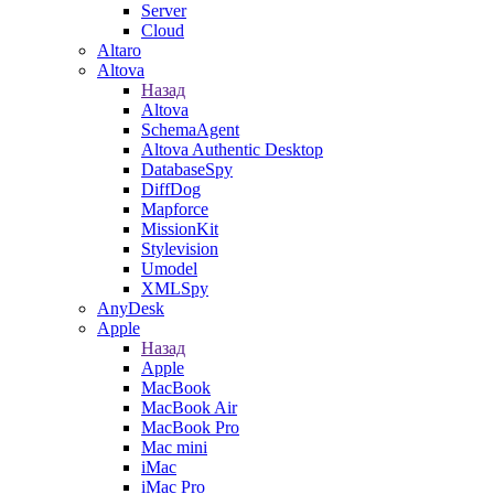
Server
Cloud
Altaro
Altova
Назад
Altova
SchemaAgent
Altova Authentic Desktop
DatabaseSpy
DiffDog
Mapforce
MissionKit
Stylevision
Umodel
XMLSpy
AnyDesk
Apple
Назад
Apple
MacBook
MacBook Air
MacBook Pro
Mac mini
iMac
iMac Pro