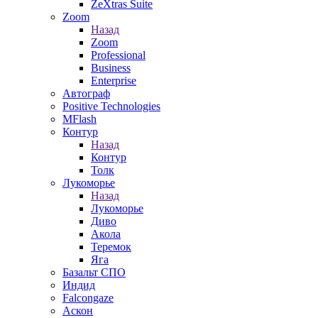
ZeXtras Suite
Zoom
Назад
Zoom
Professional
Business
Enterprise
Автограф
Positive Technologies
MFlash
Контур
Назад
Контур
Толк
Лукоморье
Назад
Лукоморье
Диво
Акола
Теремок
Яга
Базальт СПО
Индид
Falcongaze
Аскон