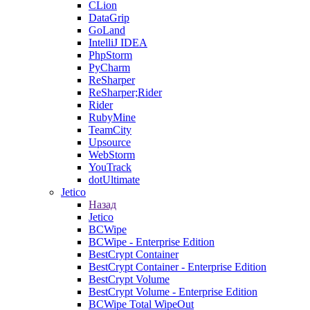
CLion
DataGrip
GoLand
IntelliJ IDEA
PhpStorm
PyCharm
ReSharper
ReSharper;Rider
Rider
RubyMine
TeamCity
Upsource
WebStorm
YouTrack
dotUltimate
Jetico
Назад
Jetico
BCWipe
BCWipe - Enterprise Edition
BestCrypt Container
BestCrypt Container - Enterprise Edition
BestCrypt Volume
BestCrypt Volume - Enterprise Edition
BCWipe Total WipeOut