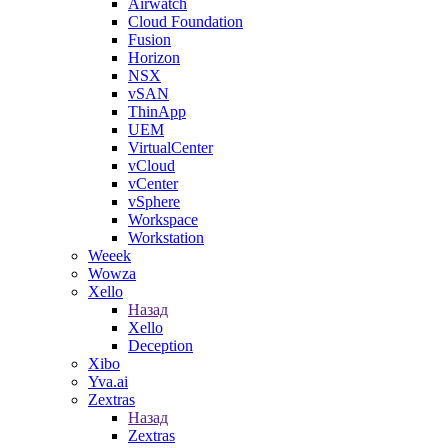
Airwatch
Cloud Foundation
Fusion
Horizon
NSX
vSAN
ThinApp
UEM
VirtualCenter
vCloud
vCenter
vSphere
Workspace
Workstation
Weeek
Wowza
Xello
Назад
Xello
Deception
Xibo
Yva.ai
Zextras
Назад
Zextras