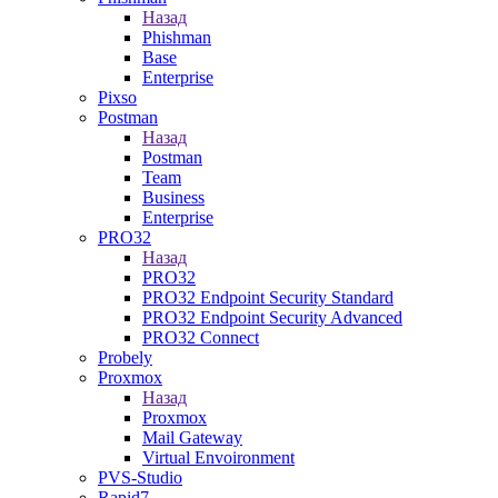
Назад
Phishman
Base
Enterprise
Pixso
Postman
Назад
Postman
Team
Business
Enterprise
PRO32
Назад
PRO32
PRO32 Endpoint Security Standard
PRO32 Endpoint Security Advanced
PRO32 Connect
Probely
Proxmox
Назад
Proxmox
Mail Gateway
Virtual Envoironment
PVS-Studio
Rapid7