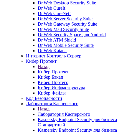
Dr.Web Desktop Security Suite
Dr.Web CureIt!
Dr.Web CureNet!
Dr.Web Server Security Suite
Dr.Web Gateway Security Suite
Dr.Web Mail Security Suite
Dr.Web Security Space для Android
Dr.Web ATM Shield
Dr.Web Mobile Security Suite
Dr.Web Katana
Интернет Контроль Сервер
Кибер Протект
Назад
Кибер Протект
Кибер Бэкап
Кибер Протего
Кибер Инфраструктура
Кибер Файлы
Код Безопасности
Лаборатория Касперского
Назад
Лаборатория Касперского
Kaspersky Endpoint Security для бизнеса
Стандартный
Kaspersky Endpoint Security для бизнеса