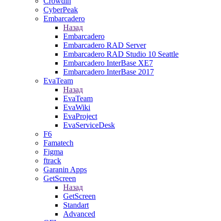
Crowdin
CyberPeak
Embarcadero
Назад
Embarcadero
Embarcadero RAD Server
Embarcadero RAD Studio 10 Seattle
Embarcadero InterBase XE7
Embarcadero InterBase 2017
EvaTeam
Назад
EvaTeam
EvaWiki
EvaProject
EvaServiceDesk
F6
Famatech
Figma
ftrack
Garanin Apps
GetScreen
Назад
GetScreen
Standart
Advanced