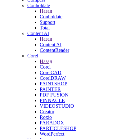
Conholdate
Назад
Conholdate
Support
Total
Content AI
Назад
Content AI
ContentReader
Corel
Назад
Corel
CorelCAD
CorelDRAW
PAINTSHOP
PAINTER
PDF FUSION
PINNACLE
VIDEOSTUDIO
Creator
Roxio
PARADOX
PARTICLESHOP
WordPerfect