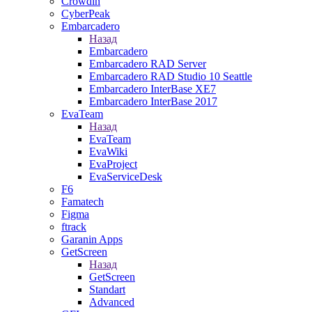
Crowdin
CyberPeak
Embarcadero
Назад
Embarcadero
Embarcadero RAD Server
Embarcadero RAD Studio 10 Seattle
Embarcadero InterBase XE7
Embarcadero InterBase 2017
EvaTeam
Назад
EvaTeam
EvaWiki
EvaProject
EvaServiceDesk
F6
Famatech
Figma
ftrack
Garanin Apps
GetScreen
Назад
GetScreen
Standart
Advanced