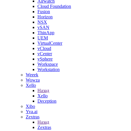
Airwatch
Cloud Foundation
Fusion
Horizon
NSX
vSAN
ThinApp
UEM
VirtualCenter
vCloud
vCenter
vSphere
Workspace
Workstation
Weeek
Wowza
Xello
Назад
Xello
Deception
Xibo
Yva.ai
Zextras
Назад
Zextras