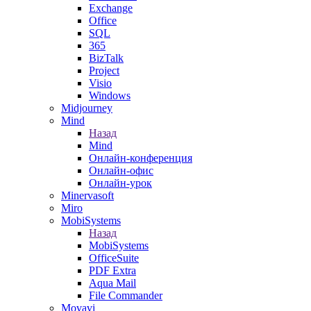
Exchange
Office
SQL
365
BizTalk
Project
Visio
Windows
Midjourney
Mind
Назад
Mind
Онлайн-конференция
Онлайн-офис
Онлайн-урок
Minervasoft
Miro
MobiSystems
Назад
MobiSystems
OfficeSuite
PDF Extra
Aqua Mail
File Commander
Movavi