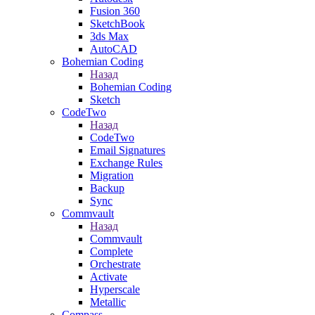
Fusion 360
SketchBook
3ds Max
AutoCAD
Bohemian Coding
Назад
Bohemian Coding
Sketch
CodeTwo
Назад
CodeTwo
Email Signatures
Exchange Rules
Migration
Backup
Sync
Commvault
Назад
Commvault
Complete
Orchestrate
Activate
Hyperscale
Metallic
Compass