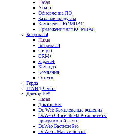
Назад
Аскон
Обновление ПО
Базовые продукты
Комплекты КОМПАС
Приложения для КОМПАС
Битрикс24
Назад
Битрикс24
Старт+
CRM+
Задачи+
Команда
Компания
Отпуск
Гарда
ГРАНД-Смета
Доктор Веб
Назад
Доктор Веб
Dr. Web Комплексные решения
Dr.Web Office Shield Компоненты
программной части
Dr.Web Бастион Pro
Dr.Web - Малый бизнес