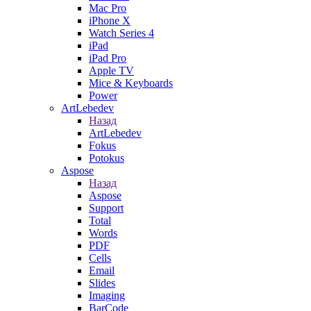
Mac Pro
iPhone X
Watch Series 4
iPad
iPad Pro
Apple TV
Mice & Keyboards
Power
ArtLebedev
Назад
ArtLebedev
Fokus
Potokus
Aspose
Назад
Aspose
Support
Total
Words
PDF
Cells
Email
Slides
Imaging
BarCode