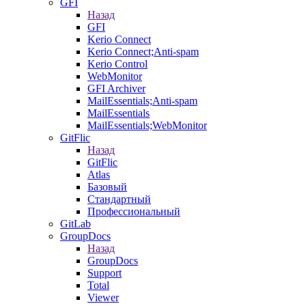
GFI
Назад
GFI
Kerio Connect
Kerio Connect;Anti-spam
Kerio Control
WebMonitor
GFI Archiver
MailEssentials;Anti-spam
MailEssentials
MailEssentials;WebMonitor
GitFlic
Назад
GitFlic
Atlas
Базовый
Стандартный
Профессиональный
GitLab
GroupDocs
Назад
GroupDocs
Support
Total
Viewer