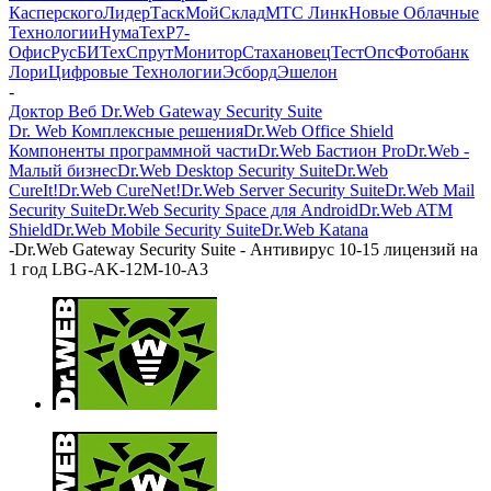
Касперского
ЛидерТаск
МойСклад
МТС Линк
Новые Облачные
Технологии
НумаТех
Р7-
Офис
РусБИТех
СпрутМонитор
Стахановец
ТестОпс
Фотобанк
Лори
Цифровые Технологии
Эсборд
Эшелон
-
Доктор Веб Dr.Web Gateway Security Suite
Dr. Web Комплексные решения
Dr.Web Office Shield
Компоненты программной части
Dr.Web Бастион Pro
Dr.Web -
Малый бизнес
Dr.Web Desktop Security Suite
Dr.Web
CureIt!
Dr.Web CureNet!
Dr.Web Server Security Suite
Dr.Web Mail
Security Suite
Dr.Web Security Space для Android
Dr.Web ATM
Shield
Dr.Web Mobile Security Suite
Dr.Web Katana
-
Dr.Web Gateway Security Suite - Антивирус 10-15 лицензий на
1 год LBG-AK-12M-10-A3