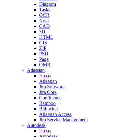
Diagram
Tasks
OCR
Note
CAD
3D
HTML
GIS
ZIP
PSD
Page
OMR
Atlassian
Назад
Atlassian
Jira Software
Jira Core
Confluence
Bamboo
Bitbucket
Atlassian Access
Jira Service Management
Autodesk
Назад
Autodesk