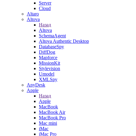
Server
Cloud
Altaro
Altova
Назад
Altova
SchemaAgent
Altova Authentic Desktop
DatabaseSpy
DiffDog
Mapforce
MissionKit
Stylevision
Umodel
XMLSpy
AnyDesk
Apple
Назад
Apple
MacBook
MacBook Air
MacBook Pro
Mac mini
iMac
iMac Pro