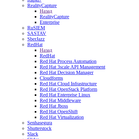
RealityCapture
Назад
RealityCapture
Enterprise
RuSIEM
SASTAV
SberJazz
RedHat
Назад
RedHat
Red Hat Process Automation
Red Hat 3scale API Management
Red Hat Decision Manager
Cloudforms
Red Hat Cloud Infrastructure
Red Hat OpenStack Platform
Red Hat Enterprise Linux
Red Hat Middleware
Red Hat Jboss
Red Hat OpenShift
Red Hat Virtualization
Senhasegura
Shutterstock
Slack