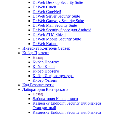
Dr.Web Desktop Security Suite
Dr.Web CureIt!
Dr.Web CureNet!
Dr.Web Server Security Suite
Dr.Web Gateway Security Suite
Dr.Web Mail Security Suite
Dr.Web Security Space для Android
Dr.Web ATM Shield
Dr.Web Mobile Security Suite
Dr.Web Katana
Интернет Контроль Сервер
Кибер Протект
Назад
Кибер Протект
Кибер Бэкап
Кибер Протего
Кибер Инфраструктура
Кибер Файлы
Код Безопасности
Лаборатория Касперского
Назад
Лаборатория Касперского
Kaspersky Endpoint Security для бизнеса
Стандартный
Kaspersky Endpoint Security для бизнеса