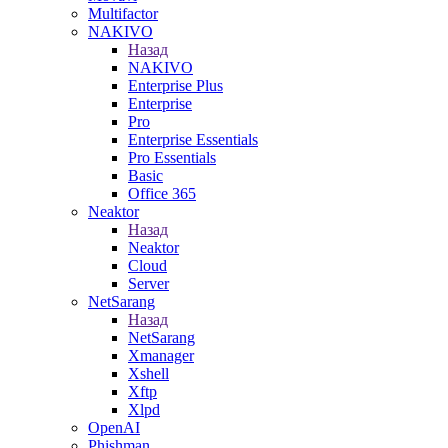
Multifactor
NAKIVO
Назад
NAKIVO
Enterprise Plus
Enterprise
Pro
Enterprise Essentials
Pro Essentials
Basic
Office 365
Neaktor
Назад
Neaktor
Cloud
Server
NetSarang
Назад
NetSarang
Xmanager
Xshell
Xftp
Xlpd
OpenAI
Phishman