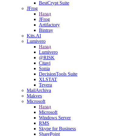
BestCrypt Suite
JFrog
Назад
JFrog
Artifactory
Bintray
Kits.AI
Lumivero
Назад
Lumivero
@RISK
Citavi
Sonia
DecisionTools Suite
XLSTAT
Tevera
MailArchiva
Makves
Microsoft
Назад
Microsoft
Windows Server
RMS
Skype for Business
SharePoint