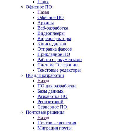
Linux
Офисное ПО
Назад
Офисное ПО
Архивы
Веб-разработка
Видеоплееры
Видеоредакторы
Запись дисков
Отправка факсов
Прикладное ПО
Работа с документами
Система Телефонии
Текстовые редакторы
ПО для разработки
Назад
ПО для разработки
Базы данных
Разработка ПО
Репозиторий
Серверное ПО
Почтовые решения
Назад
Почтовые решения
Миграция почты