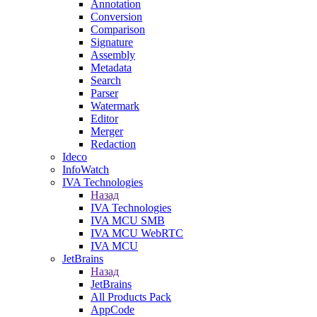
Annotation
Conversion
Comparison
Signature
Assembly
Metadata
Search
Parser
Watermark
Editor
Merger
Redaction
Ideco
InfoWatch
IVA Technologies
Назад
IVA Technologies
IVA MCU SMB
IVA MCU WebRTC
IVA MCU
JetBrains
Назад
JetBrains
All Products Pack
AppCode