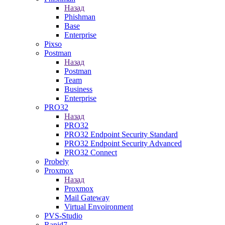
Назад
Phishman
Base
Enterprise
Pixso
Postman
Назад
Postman
Team
Business
Enterprise
PRO32
Назад
PRO32
PRO32 Endpoint Security Standard
PRO32 Endpoint Security Advanced
PRO32 Connect
Probely
Proxmox
Назад
Proxmox
Mail Gateway
Virtual Envoironment
PVS-Studio
Rapid7