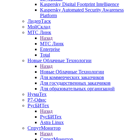
Kaspersky Digital Footprint Intelligence
Kaspersky Automated Security Awareness
Platform
ЛидерТаск
МойСклад
МТС Линк
Назад
МТС Линк
Enterprise
Total
Новые Облачные Технологии
Назад
Новые Облачные Технологии
Для коммерческих заказчиков
Для государственных заказчиков
Для образовательных организаций
НумаТех
Р7-Офис
РусБИТех
Назад
РусБИТех
Astra Linux
СпрутМонитор
Назад
СпрутМонитор