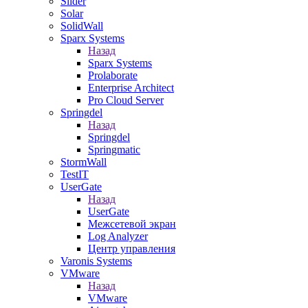
Slider
Solar
SolidWall
Sparx Systems
Назад
Sparx Systems
Prolaborate
Enterprise Architect
Pro Cloud Server
Springdel
Назад
Springdel
Springmatic
StormWall
TestIT
UserGate
Назад
UserGate
Межсетевой экран
Log Analyzer
Центр управления
Varonis Systems
VMware
Назад
VMware