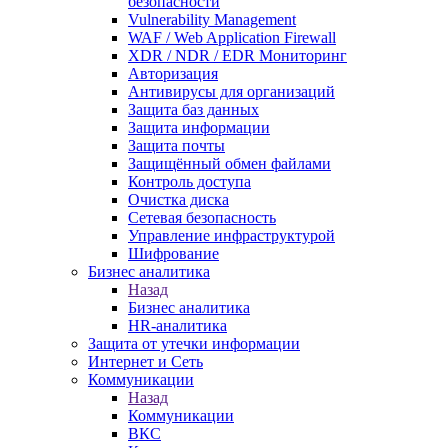
безопасности
Vulnerability Management
WAF / Web Application Firewall
XDR / NDR / EDR Мониторинг
Авторизация
Антивирусы для организаций
Защита баз данных
Защита информации
Защита почты
Защищённый обмен файлами
Контроль доступа
Очистка диска
Сетевая безопасность
Управление инфраструктурой
Шифрование
Бизнес аналитика
Назад
Бизнес аналитика
HR-аналитика
Защита от утечки информации
Интернет и Сеть
Коммуникации
Назад
Коммуникации
ВКС