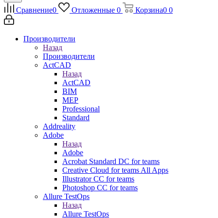
Сравнение
0
Отложенные
0
Корзина
0
0
Производители
Назад
Производители
ActCAD
Назад
ActCAD
BIM
MEP
Professional
Standard
Addreality
Adobe
Назад
Adobe
Acrobat Standard DC for teams
Creative Cloud for teams All Apps
Illustrator CC for teams
Photoshop CC for teams
Allure TestOps
Назад
Allure TestOps