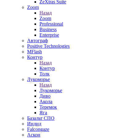
ZeXtras Suite
Zoom
Назад
Zoom
Professional
Business
Enterprise
Автограф
Positive Technologies
MFlash
Контур
Назад
Контур
Толк
Лукоморье
Назад
Лукоморье
Диво
Акола
Теремок
Яга
Базальт СПО
Индид
Falcongaze
Аскон