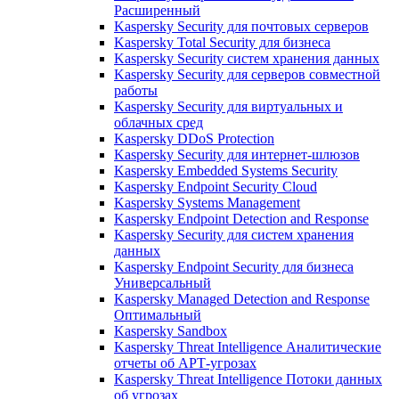
Расширенный
Kaspersky Security для почтовых серверов
Kaspersky Total Security для бизнеса
Kaspersky Security систем хранения данных
Kaspersky Security для серверов совместной
работы
Kaspersky Security для виртуальных и
облачных сред
Kaspersky DDoS Protection
Kaspersky Security для интернет-шлюзов
Kaspersky Embedded Systems Security
Kaspersky Endpoint Security Cloud
Kaspersky Systems Management
Kaspersky Endpoint Detection and Response
Kaspersky Security для систем хранения
данных
Kaspersky Endpoint Security для бизнеса
Универсальный
Kaspersky Managed Detection and Response
Оптимальный
Kaspersky Sandbox
Kaspersky Threat Intelligence Аналитические
отчеты об АРТ-угрозах
Kaspersky Threat Intelligence Потоки данных
об угрозах