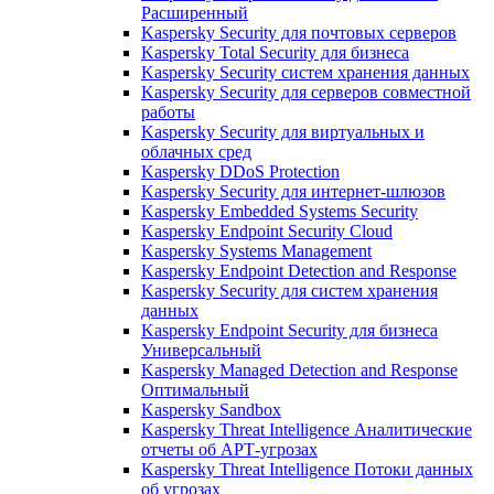
Расширенный
Kaspersky Security для почтовых серверов
Kaspersky Total Security для бизнеса
Kaspersky Security систем хранения данных
Kaspersky Security для серверов совместной
работы
Kaspersky Security для виртуальных и
облачных сред
Kaspersky DDoS Protection
Kaspersky Security для интернет-шлюзов
Kaspersky Embedded Systems Security
Kaspersky Endpoint Security Cloud
Kaspersky Systems Management
Kaspersky Endpoint Detection and Response
Kaspersky Security для систем хранения
данных
Kaspersky Endpoint Security для бизнеса
Универсальный
Kaspersky Managed Detection and Response
Оптимальный
Kaspersky Sandbox
Kaspersky Threat Intelligence Аналитические
отчеты об АРТ-угрозах
Kaspersky Threat Intelligence Потоки данных
об угрозах