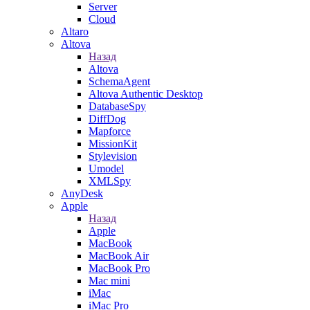
Server
Cloud
Altaro
Altova
Назад
Altova
SchemaAgent
Altova Authentic Desktop
DatabaseSpy
DiffDog
Mapforce
MissionKit
Stylevision
Umodel
XMLSpy
AnyDesk
Apple
Назад
Apple
MacBook
MacBook Air
MacBook Pro
Mac mini
iMac
iMac Pro