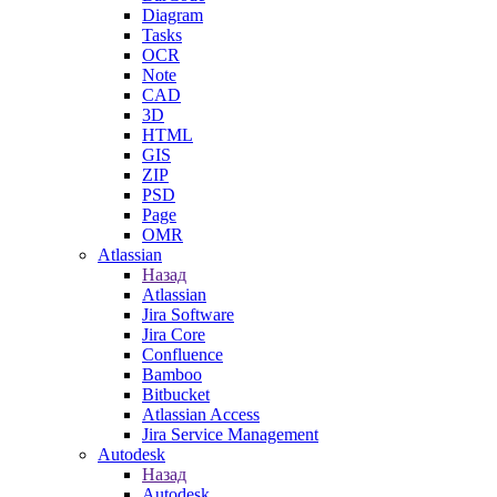
Diagram
Tasks
OCR
Note
CAD
3D
HTML
GIS
ZIP
PSD
Page
OMR
Atlassian
Назад
Atlassian
Jira Software
Jira Core
Confluence
Bamboo
Bitbucket
Atlassian Access
Jira Service Management
Autodesk
Назад
Autodesk