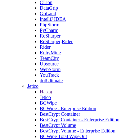
CLion
DataGrip
GoLand
IntelliJ IDEA
PhpStorm
PyCharm
ReSharper
ReSharper;Rider
Rider
RubyMine
TeamCity
Upsource
WebStorm
YouTrack
dotUltimate
Jetico
Назад
Jetico
BCWipe
BCWipe - Enterprise Edition
BestCrypt Container
BestCrypt Container - Enterprise Edition
BestCrypt Volume
BestCrypt Volume - Enterprise Edition
BCWipe Total WipeOut