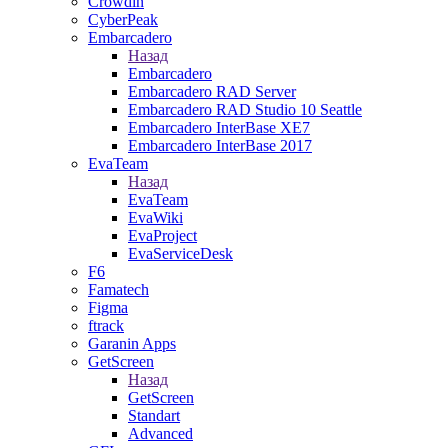
Crowdin
CyberPeak
Embarcadero
Назад
Embarcadero
Embarcadero RAD Server
Embarcadero RAD Studio 10 Seattle
Embarcadero InterBase XE7
Embarcadero InterBase 2017
EvaTeam
Назад
EvaTeam
EvaWiki
EvaProject
EvaServiceDesk
F6
Famatech
Figma
ftrack
Garanin Apps
GetScreen
Назад
GetScreen
Standart
Advanced