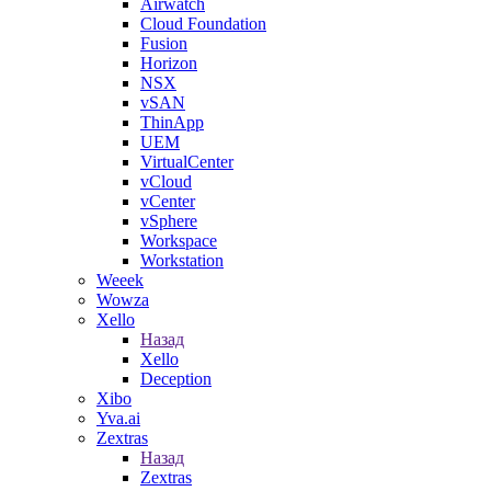
Airwatch
Cloud Foundation
Fusion
Horizon
NSX
vSAN
ThinApp
UEM
VirtualCenter
vCloud
vCenter
vSphere
Workspace
Workstation
Weeek
Wowza
Xello
Назад
Xello
Deception
Xibo
Yva.ai
Zextras
Назад
Zextras