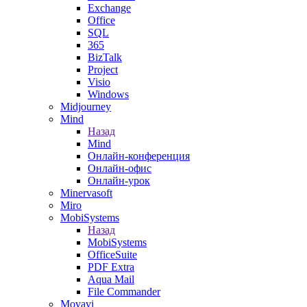
Exchange
Office
SQL
365
BizTalk
Project
Visio
Windows
Midjourney
Mind
Назад
Mind
Онлайн-конференция
Онлайн-офис
Онлайн-урок
Minervasoft
Miro
MobiSystems
Назад
MobiSystems
OfficeSuite
PDF Extra
Aqua Mail
File Commander
Movavi