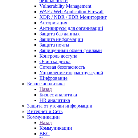
безопасности
Vulnerability Management
WAF / Web Application Firewall
XDR / NDR / EDR Мониторинг
Авторизация
Антивирусы для организаций
Защита баз данных
Защита информации
Защита почты
Защищённый обмен файлами
Контроль доступа
Очистка диска
Сетевая безопасность
Управление инфраструктурой
Шифрование
Бизнес аналитика
Назад
Бизнес аналитика
HR-аналитика
Защита от утечки информации
Интернет и Сеть
Коммуникации
Назад
Коммуникации
ВКС