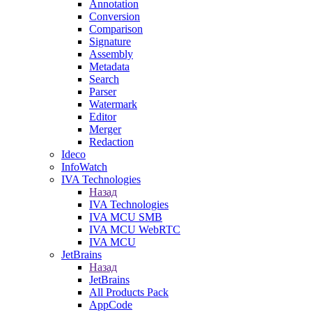
Annotation
Conversion
Comparison
Signature
Assembly
Metadata
Search
Parser
Watermark
Editor
Merger
Redaction
Ideco
InfoWatch
IVA Technologies
Назад
IVA Technologies
IVA MCU SMB
IVA MCU WebRTC
IVA MCU
JetBrains
Назад
JetBrains
All Products Pack
AppCode