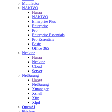
Multifactor
NAKIVO
Назад
NAKIVO
Enterprise Plus
Enterprise
Pro
Enterprise Essentials
Pro Essentials
Basic
Office 365
Neaktor
Назад
Neaktor
Cloud
Server
NetSarang
Назад
NetSarang
Xmanager
Xshell
Xftp
Xlpd
OpenAI
Phishman