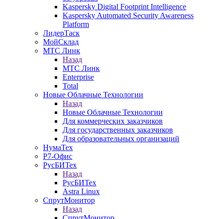
Kaspersky Digital Footprint Intelligence
Kaspersky Automated Security Awareness
Platform
ЛидерТаск
МойСклад
МТС Линк
Назад
МТС Линк
Enterprise
Total
Новые Облачные Технологии
Назад
Новые Облачные Технологии
Для коммерческих заказчиков
Для государственных заказчиков
Для образовательных организаций
НумаТех
Р7-Офис
РусБИТех
Назад
РусБИТех
Astra Linux
СпрутМонитор
Назад
СпрутМонитор