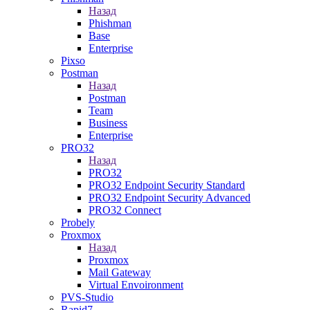
Назад
Phishman
Base
Enterprise
Pixso
Postman
Назад
Postman
Team
Business
Enterprise
PRO32
Назад
PRO32
PRO32 Endpoint Security Standard
PRO32 Endpoint Security Advanced
PRO32 Connect
Probely
Proxmox
Назад
Proxmox
Mail Gateway
Virtual Envoironment
PVS-Studio
Rapid7