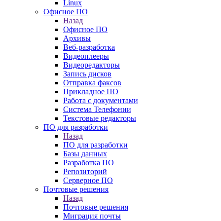
Linux
Офисное ПО
Назад
Офисное ПО
Архивы
Веб-разработка
Видеоплееры
Видеоредакторы
Запись дисков
Отправка факсов
Прикладное ПО
Работа с документами
Система Телефонии
Текстовые редакторы
ПО для разработки
Назад
ПО для разработки
Базы данных
Разработка ПО
Репозиторий
Серверное ПО
Почтовые решения
Назад
Почтовые решения
Миграция почты