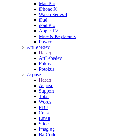
Mac Pro
iPhone X
Watch Series 4
iPad
iPad Pro
Apple TV
Mice & Keyboards
Power
ArtLebedev
Назад
ArtLebedev
Fokus
Potokus
Aspose
Назад
Aspose
Support
Total
Words
PDF
Cells
Email
Slides
Imaging
BarCode