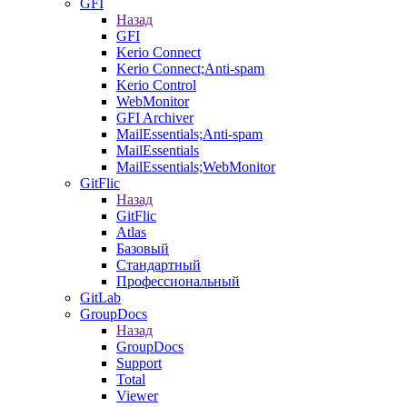
GFI
Назад
GFI
Kerio Connect
Kerio Connect;Anti-spam
Kerio Control
WebMonitor
GFI Archiver
MailEssentials;Anti-spam
MailEssentials
MailEssentials;WebMonitor
GitFlic
Назад
GitFlic
Atlas
Базовый
Стандартный
Профессиональный
GitLab
GroupDocs
Назад
GroupDocs
Support
Total
Viewer