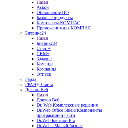
Назад
Аскон
Обновление ПО
Базовые продукты
Комплекты КОМПАС
Приложения для КОМПАС
Битрикс24
Назад
Битрикс24
Старт+
CRM+
Задачи+
Команда
Компания
Отпуск
Гарда
ГРАНД-Смета
Доктор Веб
Назад
Доктор Веб
Dr. Web Комплексные решения
Dr.Web Office Shield Компоненты
программной части
Dr.Web Бастион Pro
Dr.Web - Малый бизнес