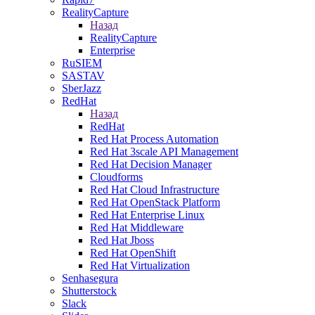
RealityCapture
Назад
RealityCapture
Enterprise
RuSIEM
SASTAV
SberJazz
RedHat
Назад
RedHat
Red Hat Process Automation
Red Hat 3scale API Management
Red Hat Decision Manager
Cloudforms
Red Hat Cloud Infrastructure
Red Hat OpenStack Platform
Red Hat Enterprise Linux
Red Hat Middleware
Red Hat Jboss
Red Hat OpenShift
Red Hat Virtualization
Senhasegura
Shutterstock
Slack