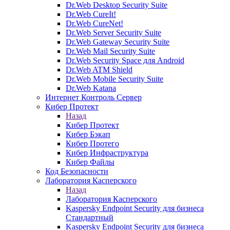
Dr.Web Desktop Security Suite
Dr.Web CureIt!
Dr.Web CureNet!
Dr.Web Server Security Suite
Dr.Web Gateway Security Suite
Dr.Web Mail Security Suite
Dr.Web Security Space для Android
Dr.Web ATM Shield
Dr.Web Mobile Security Suite
Dr.Web Katana
Интернет Контроль Сервер
Кибер Протект
Назад
Кибер Протект
Кибер Бэкап
Кибер Протего
Кибер Инфраструктура
Кибер Файлы
Код Безопасности
Лаборатория Касперского
Назад
Лаборатория Касперского
Kaspersky Endpoint Security для бизнеса
Стандартный
Kaspersky Endpoint Security для бизнеса