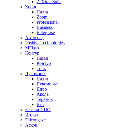
ZeXtras Suite
Zoom
Назад
Zoom
Professional
Business
Enterprise
Автограф
Positive Technologies
MFlash
Контур
Назад
Контур
Толк
Лукоморье
Назад
Лукоморье
Диво
Акола
Теремок
Яга
Базальт СПО
Индид
Falcongaze
Аскон