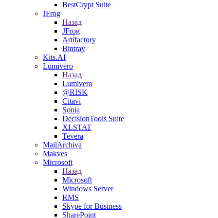
BestCrypt Suite
JFrog
Назад
JFrog
Artifactory
Bintray
Kits.AI
Lumivero
Назад
Lumivero
@RISK
Citavi
Sonia
DecisionTools Suite
XLSTAT
Tevera
MailArchiva
Makves
Microsoft
Назад
Microsoft
Windows Server
RMS
Skype for Business
SharePoint