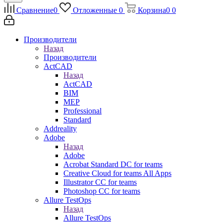
Сравнение
0
Отложенные
0
Корзина
0
0
Производители
Назад
Производители
ActCAD
Назад
ActCAD
BIM
MEP
Professional
Standard
Addreality
Adobe
Назад
Adobe
Acrobat Standard DC for teams
Creative Cloud for teams All Apps
Illustrator CC for teams
Photoshop CC for teams
Allure TestOps
Назад
Allure TestOps