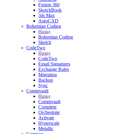
Fusion 360
SketchBook
3ds Max
AutoCAD
Bohemian Coding
Назад
Bohemian Coding
Sketch
CodeTwo
Назад
CodeTwo
Email Signatures
Exchange Rules
Migration
Backup
Sync
Commvault
Назад
Commvault
Complete
Orchestrate
Activate
Hyperscale
Metallic
Compass