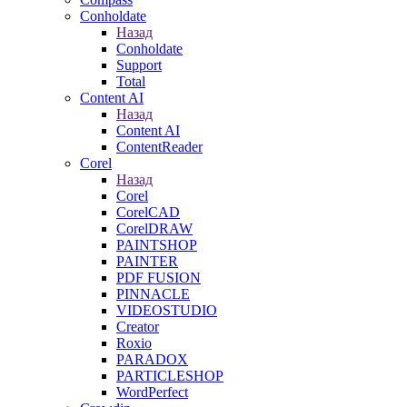
Conholdate
Назад
Conholdate
Support
Total
Content AI
Назад
Content AI
ContentReader
Corel
Назад
Corel
CorelCAD
CorelDRAW
PAINTSHOP
PAINTER
PDF FUSION
PINNACLE
VIDEOSTUDIO
Creator
Roxio
PARADOX
PARTICLESHOP
WordPerfect