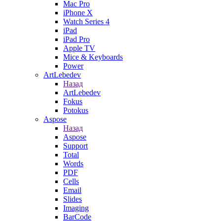
Mac Pro
iPhone X
Watch Series 4
iPad
iPad Pro
Apple TV
Mice & Keyboards
Power
ArtLebedev
Назад
ArtLebedev
Fokus
Potokus
Aspose
Назад
Aspose
Support
Total
Words
PDF
Cells
Email
Slides
Imaging
BarCode