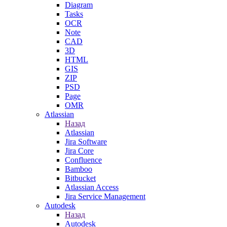
Diagram
Tasks
OCR
Note
CAD
3D
HTML
GIS
ZIP
PSD
Page
OMR
Atlassian
Назад
Atlassian
Jira Software
Jira Core
Confluence
Bamboo
Bitbucket
Atlassian Access
Jira Service Management
Autodesk
Назад
Autodesk