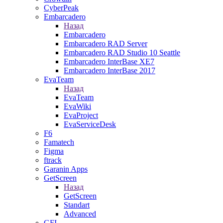
CyberPeak
Embarcadero
Назад
Embarcadero
Embarcadero RAD Server
Embarcadero RAD Studio 10 Seattle
Embarcadero InterBase XE7
Embarcadero InterBase 2017
EvaTeam
Назад
EvaTeam
EvaWiki
EvaProject
EvaServiceDesk
F6
Famatech
Figma
ftrack
Garanin Apps
GetScreen
Назад
GetScreen
Standart
Advanced
GFI