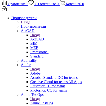
Сравнение
0
Отложенные
0
Корзина
0
0
Производители
Назад
Производители
ActCAD
Назад
ActCAD
BIM
MEP
Professional
Standard
Addreality
Adobe
Назад
Adobe
Acrobat Standard DC for teams
Creative Cloud for teams All Apps
Illustrator CC for teams
Photoshop CC for teams
Allure TestOps
Назад
Allure TestOps