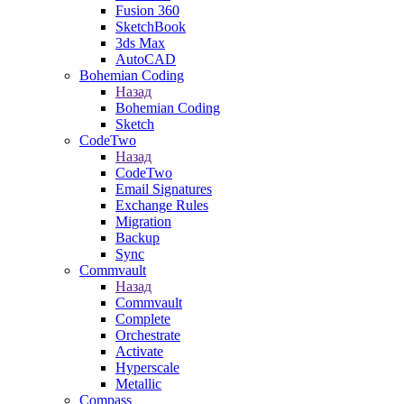
Fusion 360
SketchBook
3ds Max
AutoCAD
Bohemian Coding
Назад
Bohemian Coding
Sketch
CodeTwo
Назад
CodeTwo
Email Signatures
Exchange Rules
Migration
Backup
Sync
Commvault
Назад
Commvault
Complete
Orchestrate
Activate
Hyperscale
Metallic
Compass