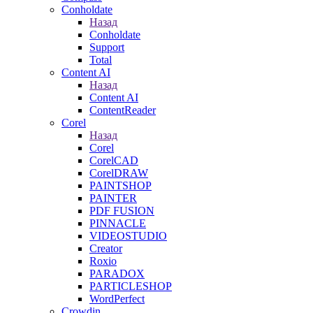
Conholdate
Назад
Conholdate
Support
Total
Content AI
Назад
Content AI
ContentReader
Corel
Назад
Corel
CorelCAD
CorelDRAW
PAINTSHOP
PAINTER
PDF FUSION
PINNACLE
VIDEOSTUDIO
Creator
Roxio
PARADOX
PARTICLESHOP
WordPerfect
Crowdin