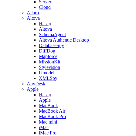
Server
Cloud
Altaro
Altova
Назад
Altova
SchemaAgent
Altova Authentic Desktop
DatabaseSpy
DiffDog
Mapforce
MissionKit
Stylevision
Umodel
XMLSpy
AnyDesk
Apple
Назад
Apple
MacBook
MacBook Air
MacBook Pro
Mac mini
iMac
iMac Pro