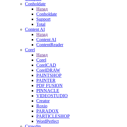
Conholdate
Назад
Conholdate
Support
Total
Content AI
Назад
Content AI
ContentReader
Corel
Назад
Corel
CorelCAD
CorelDRAW
PAINTSHOP
PAINTER
PDF FUSION
PINNACLE
VIDEOSTUDIO
Creator
Roxio
PARADOX
PARTICLESHOP
WordPerfect
Crowdin