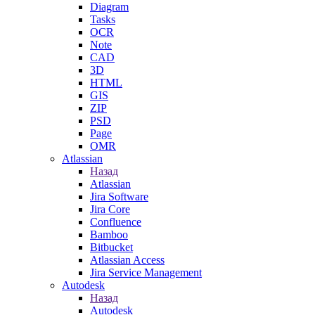
Diagram
Tasks
OCR
Note
CAD
3D
HTML
GIS
ZIP
PSD
Page
OMR
Atlassian
Назад
Atlassian
Jira Software
Jira Core
Confluence
Bamboo
Bitbucket
Atlassian Access
Jira Service Management
Autodesk
Назад
Autodesk