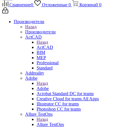
Сравнение
0
Отложенные
0
Корзина
0
0
Производители
Назад
Производители
ActCAD
Назад
ActCAD
BIM
MEP
Professional
Standard
Addreality
Adobe
Назад
Adobe
Acrobat Standard DC for teams
Creative Cloud for teams All Apps
Illustrator CC for teams
Photoshop CC for teams
Allure TestOps
Назад
Allure TestOps