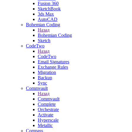
Fusion 360
SketchBook
3ds Max
AutoCAD
Bohemian Coding
Назад
Bohemian Coding
Sketch
CodeTwo
Назад
CodeTwo
Email Signatures
Exchange Rules
Migration
Backup
Sync
Commvault
Назад
Commvault
Complete
Orchestrate
Activate
Hyperscale
Metallic
Compass