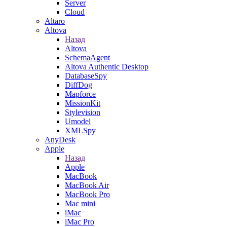
Server
Cloud
Altaro
Altova
Назад
Altova
SchemaAgent
Altova Authentic Desktop
DatabaseSpy
DiffDog
Mapforce
MissionKit
Stylevision
Umodel
XMLSpy
AnyDesk
Apple
Назад
Apple
MacBook
MacBook Air
MacBook Pro
Mac mini
iMac
iMac Pro