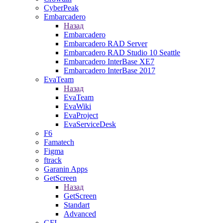
CyberPeak
Embarcadero
Назад
Embarcadero
Embarcadero RAD Server
Embarcadero RAD Studio 10 Seattle
Embarcadero InterBase XE7
Embarcadero InterBase 2017
EvaTeam
Назад
EvaTeam
EvaWiki
EvaProject
EvaServiceDesk
F6
Famatech
Figma
ftrack
Garanin Apps
GetScreen
Назад
GetScreen
Standart
Advanced
GFI