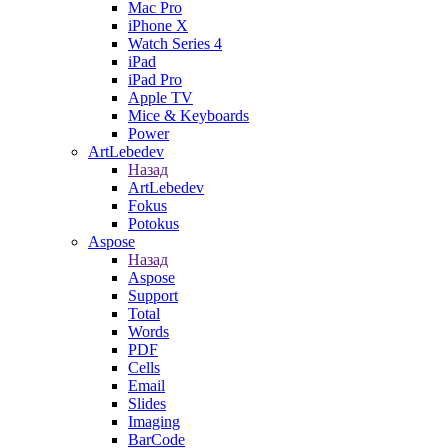
Mac Pro
iPhone X
Watch Series 4
iPad
iPad Pro
Apple TV
Mice & Keyboards
Power
ArtLebedev
Назад
ArtLebedev
Fokus
Potokus
Aspose
Назад
Aspose
Support
Total
Words
PDF
Cells
Email
Slides
Imaging
BarCode