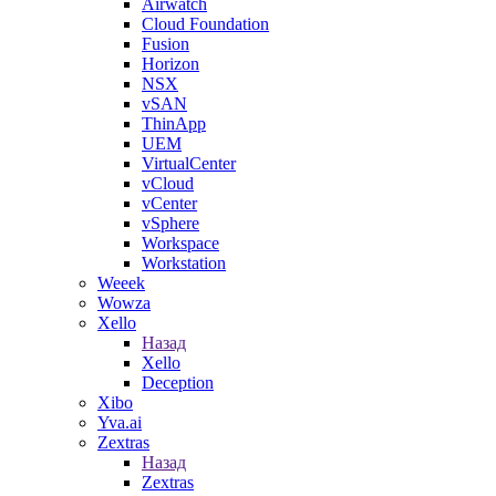
Airwatch
Cloud Foundation
Fusion
Horizon
NSX
vSAN
ThinApp
UEM
VirtualCenter
vCloud
vCenter
vSphere
Workspace
Workstation
Weeek
Wowza
Xello
Назад
Xello
Deception
Xibo
Yva.ai
Zextras
Назад
Zextras