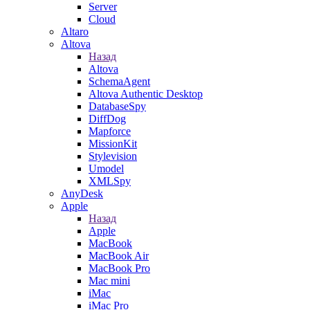
Server
Cloud
Altaro
Altova
Назад
Altova
SchemaAgent
Altova Authentic Desktop
DatabaseSpy
DiffDog
Mapforce
MissionKit
Stylevision
Umodel
XMLSpy
AnyDesk
Apple
Назад
Apple
MacBook
MacBook Air
MacBook Pro
Mac mini
iMac
iMac Pro