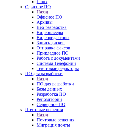
Linux
Офисное ПО
Назад
Офисное ПО
Архивы
Веб-разработка
Видеоплееры
Видеоредакторы
Запись дисков
Отправка факсов
Прикладное ПО
Работа с документами
Система Телефонии
Текстовые редакторы
ПО для разработки
Назад
ПО для разработки
Базы данных
Разработка ПО
Репозиторий
Серверное ПО
Почтовые решения
Назад
Почтовые решения
Миграция почты