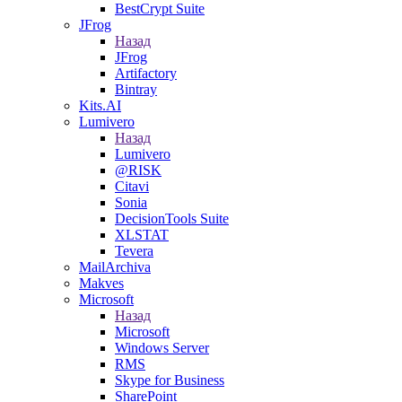
BestCrypt Suite
JFrog
Назад
JFrog
Artifactory
Bintray
Kits.AI
Lumivero
Назад
Lumivero
@RISK
Citavi
Sonia
DecisionTools Suite
XLSTAT
Tevera
MailArchiva
Makves
Microsoft
Назад
Microsoft
Windows Server
RMS
Skype for Business
SharePoint