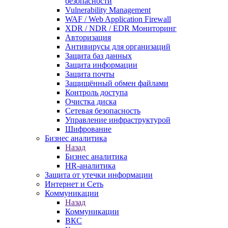
безопасности
Vulnerability Management
WAF / Web Application Firewall
XDR / NDR / EDR Мониторинг
Авторизация
Антивирусы для организаций
Защита баз данных
Защита информации
Защита почты
Защищённый обмен файлами
Контроль доступа
Очистка диска
Сетевая безопасность
Управление инфраструктурой
Шифрование
Бизнес аналитика
Назад
Бизнес аналитика
HR-аналитика
Защита от утечки информации
Интернет и Сеть
Коммуникации
Назад
Коммуникации
ВКС