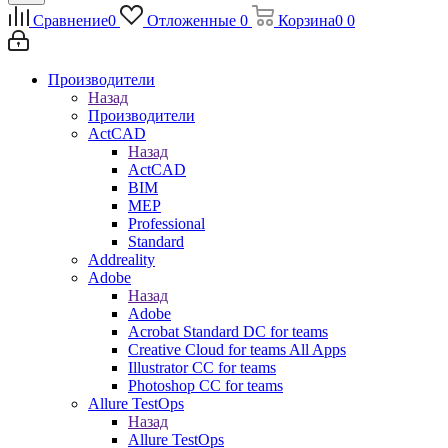
Сравнение
0
Отложенные
0
Корзина
0
0
Производители
Назад
Производители
ActCAD
Назад
ActCAD
BIM
MEP
Professional
Standard
Addreality
Adobe
Назад
Adobe
Acrobat Standard DC for teams
Creative Cloud for teams All Apps
Illustrator CC for teams
Photoshop CC for teams
Allure TestOps
Назад
Allure TestOps