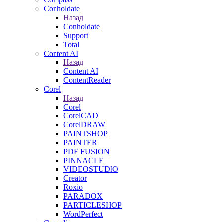
Conholdate
Назад
Conholdate
Support
Total
Content AI
Назад
Content AI
ContentReader
Corel
Назад
Corel
CorelCAD
CorelDRAW
PAINTSHOP
PAINTER
PDF FUSION
PINNACLE
VIDEOSTUDIO
Creator
Roxio
PARADOX
PARTICLESHOP
WordPerfect