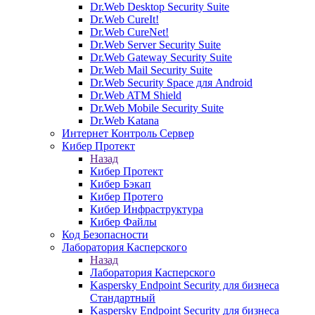
Dr.Web Desktop Security Suite
Dr.Web CureIt!
Dr.Web CureNet!
Dr.Web Server Security Suite
Dr.Web Gateway Security Suite
Dr.Web Mail Security Suite
Dr.Web Security Space для Android
Dr.Web ATM Shield
Dr.Web Mobile Security Suite
Dr.Web Katana
Интернет Контроль Сервер
Кибер Протект
Назад
Кибер Протект
Кибер Бэкап
Кибер Протего
Кибер Инфраструктура
Кибер Файлы
Код Безопасности
Лаборатория Касперского
Назад
Лаборатория Касперского
Kaspersky Endpoint Security для бизнеса
Стандартный
Kaspersky Endpoint Security для бизнеса