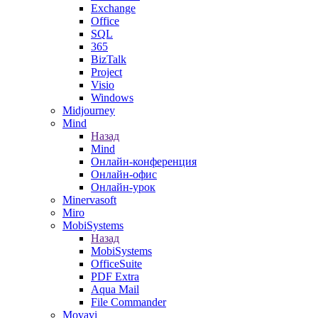
Exchange
Office
SQL
365
BizTalk
Project
Visio
Windows
Midjourney
Mind
Назад
Mind
Онлайн-конференция
Онлайн-офис
Онлайн-урок
Minervasoft
Miro
MobiSystems
Назад
MobiSystems
OfficeSuite
PDF Extra
Aqua Mail
File Commander
Movavi