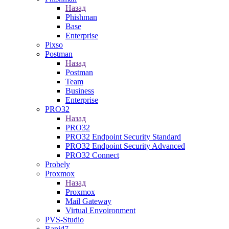
Назад
Phishman
Base
Enterprise
Pixso
Postman
Назад
Postman
Team
Business
Enterprise
PRO32
Назад
PRO32
PRO32 Endpoint Security Standard
PRO32 Endpoint Security Advanced
PRO32 Connect
Probely
Proxmox
Назад
Proxmox
Mail Gateway
Virtual Envoironment
PVS-Studio
Rapid7