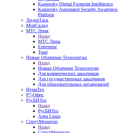
Kaspersky Digital Footprint Intelligence
Kaspersky Automated Security Awareness
Platform
ЛидерТаск
МойСклад
МТС Линк
Назад
МТС Линк
Enterprise
Total
Новые Облачные Технологии
Назад
Новые Облачные Технологии
Для коммерческих заказчиков
Для государственных заказчиков
Для образовательных организаций
НумаТех
Р7-Офис
РусБИТех
Назад
РусБИТех
Astra Linux
СпрутМонитор
Назад
СпрутМонитор