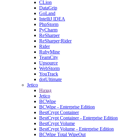
CLion
DataGrip
GoLand
IntelliJ IDEA
PhpStorm
PyCharm
ReSharper
ReSharper;Rider
Rider
RubyMine
TeamCity
Upsource
WebStorm
YouTrack
dotUltimate
Jetico
Назад
Jetico
BCWipe
BCWipe - Enterprise Edition
BestCrypt Container
BestCrypt Container - Enterprise Edition
BestCrypt Volume
BestCrypt Volume - Enterprise Edition
BCWipe Total WipeOut