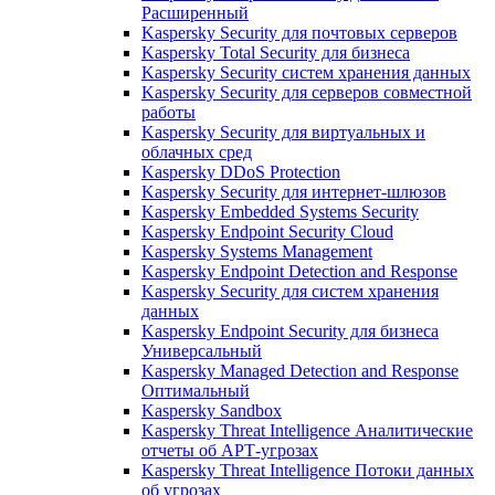
Расширенный
Kaspersky Security для почтовых серверов
Kaspersky Total Security для бизнеса
Kaspersky Security систем хранения данных
Kaspersky Security для серверов совместной
работы
Kaspersky Security для виртуальных и
облачных сред
Kaspersky DDoS Protection
Kaspersky Security для интернет-шлюзов
Kaspersky Embedded Systems Security
Kaspersky Endpoint Security Cloud
Kaspersky Systems Management
Kaspersky Endpoint Detection and Response
Kaspersky Security для систем хранения
данных
Kaspersky Endpoint Security для бизнеса
Универсальный
Kaspersky Managed Detection and Response
Оптимальный
Kaspersky Sandbox
Kaspersky Threat Intelligence Аналитические
отчеты об АРТ-угрозах
Kaspersky Threat Intelligence Потоки данных
об угрозах