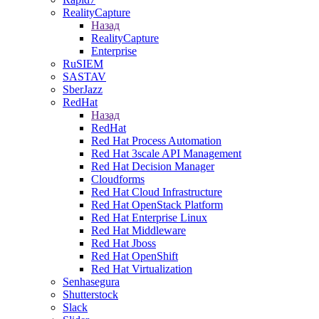
RealityCapture
Назад
RealityCapture
Enterprise
RuSIEM
SASTAV
SberJazz
RedHat
Назад
RedHat
Red Hat Process Automation
Red Hat 3scale API Management
Red Hat Decision Manager
Cloudforms
Red Hat Cloud Infrastructure
Red Hat OpenStack Platform
Red Hat Enterprise Linux
Red Hat Middleware
Red Hat Jboss
Red Hat OpenShift
Red Hat Virtualization
Senhasegura
Shutterstock
Slack