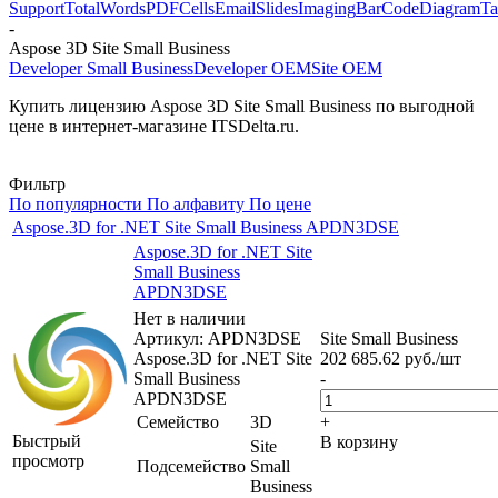
Support
Total
Words
PDF
Cells
Email
Slides
Imaging
BarCode
Diagram
Ta
-
Aspose 3D Site Small Business
Developer Small Business
Developer OEM
Site OEM
Купить лицензию Aspose 3D Site Small Business по выгодной
цене в интернет-магазине ITSDelta.ru.
Фильтр
По популярности
По алфавиту
По цене
Aspose.3D for .NET Site Small Business APDN3DSE
Aspose.3D for .NET Site
Small Business
APDN3DSE
Нет в наличии
Артикул: APDN3DSE
Site Small Business
Aspose.3D for .NET Site
202 685.62
руб.
/шт
Small Business
-
APDN3DSE
Семейство
3D
+
Быстрый
В корзину
Site
просмотр
Подсемейство
Small
Business