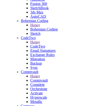
Fusion 360
SketchBook
3ds Max
AutoCAD
Bohemian Coding
Назад
Bohemian Coding
Sketch
CodeTwo
Назад
CodeTwo
Email Signatures
Exchange Rules
Migration
Backup
Sync
Commvault
Назад
Commvault
Complete
Orchestrate
Activate
Hyperscale
Metallic
Compass