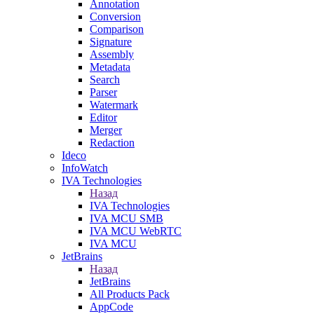
Annotation
Conversion
Comparison
Signature
Assembly
Metadata
Search
Parser
Watermark
Editor
Merger
Redaction
Ideco
InfoWatch
IVA Technologies
Назад
IVA Technologies
IVA MCU SMB
IVA MCU WebRTC
IVA MCU
JetBrains
Назад
JetBrains
All Products Pack
AppCode