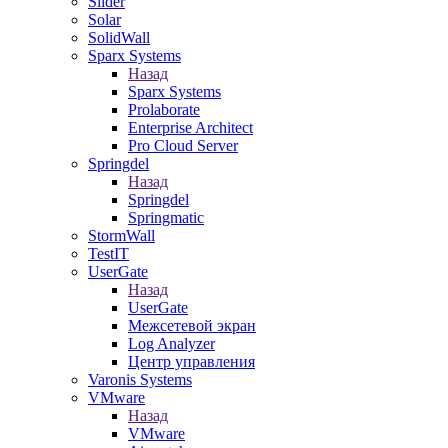
Slider
Solar
SolidWall
Sparx Systems
Назад
Sparx Systems
Prolaborate
Enterprise Architect
Pro Cloud Server
Springdel
Назад
Springdel
Springmatic
StormWall
TestIT
UserGate
Назад
UserGate
Межсетевой экран
Log Analyzer
Центр управления
Varonis Systems
VMware
Назад
VMware