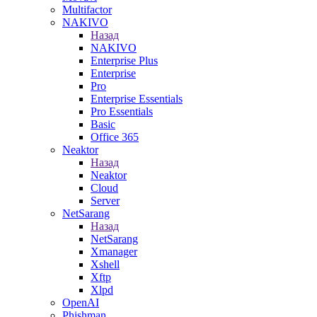
Multifactor
NAKIVO
Назад
NAKIVO
Enterprise Plus
Enterprise
Pro
Enterprise Essentials
Pro Essentials
Basic
Office 365
Neaktor
Назад
Neaktor
Cloud
Server
NetSarang
Назад
NetSarang
Xmanager
Xshell
Xftp
Xlpd
OpenAI
Phishman