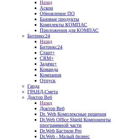
Назад
Аскон
Обновление ПО
Базовые продукты
Комплекты КОМПАС
Приложения для КОМПАС
Битрикс24
Назад
Битрикс24
Старт+
CRM+
Задачи+
Команда
Компания
Отпуск
Гарда
ГРАНД-Смета
Доктор Веб
Назад
Доктор Веб
Dr. Web Комплексные решения
Dr.Web Office Shield Компоненты
программной части
Dr.Web Бастион Pro
Dr.Web - Малый бизнес