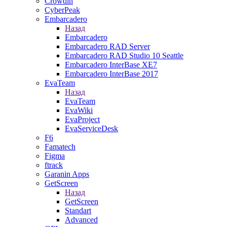
Crowdin
CyberPeak
Embarcadero
Назад
Embarcadero
Embarcadero RAD Server
Embarcadero RAD Studio 10 Seattle
Embarcadero InterBase XE7
Embarcadero InterBase 2017
EvaTeam
Назад
EvaTeam
EvaWiki
EvaProject
EvaServiceDesk
F6
Famatech
Figma
ftrack
Garanin Apps
GetScreen
Назад
GetScreen
Standart
Advanced