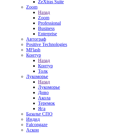
ZeXtras Suite
Zoom
Назад
Zoom
Professional
Business
Enterprise
Автограф
Positive Technologies
MFlash
Контур
Назад
Контур
Толк
Лукоморье
Назад
Лукоморье
Диво
Акола
Теремок
Яга
Базальт СПО
Индид
Falcongaze
Аскон