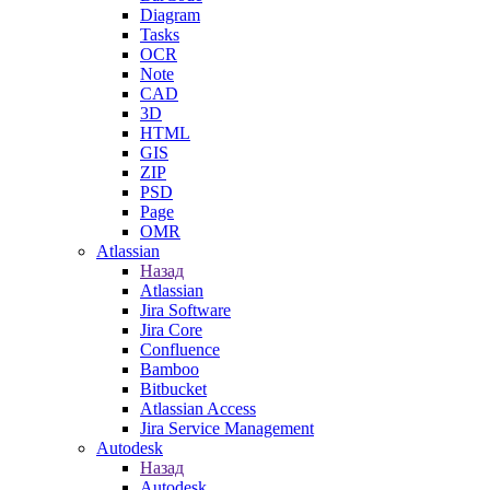
Diagram
Tasks
OCR
Note
CAD
3D
HTML
GIS
ZIP
PSD
Page
OMR
Atlassian
Назад
Atlassian
Jira Software
Jira Core
Confluence
Bamboo
Bitbucket
Atlassian Access
Jira Service Management
Autodesk
Назад
Autodesk