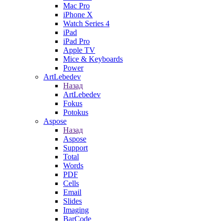
Mac Pro
iPhone X
Watch Series 4
iPad
iPad Pro
Apple TV
Mice & Keyboards
Power
ArtLebedev
Назад
ArtLebedev
Fokus
Potokus
Aspose
Назад
Aspose
Support
Total
Words
PDF
Cells
Email
Slides
Imaging
BarCode