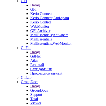
GFI
Назад
GFI
Kerio Connect
Kerio Connect;Anti-spam
Kerio Control
WebMonitor
GFI Archiver
MailEssentials;Anti-spam
MailEssentials
MailEssentials;WebMonitor
GitFlic
Назад
GitFlic
Atlas
Базовый
Стандартный
Профессиональный
GitLab
GroupDocs
Назад
GroupDocs
Support
Total
Viewer