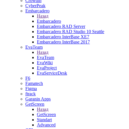
Crowdin
CyberPeak
Embarcadero
Назад
Embarcadero
Embarcadero RAD Server
Embarcadero RAD Studio 10 Seattle
Embarcadero InterBase XE7
Embarcadero InterBase 2017
EvaTeam
Назад
EvaTeam
EvaWiki
EvaProject
EvaServiceDesk
F6
Famatech
Figma
ftrack
Garanin Apps
GetScreen
Назад
GetScreen
Standart
Advanced