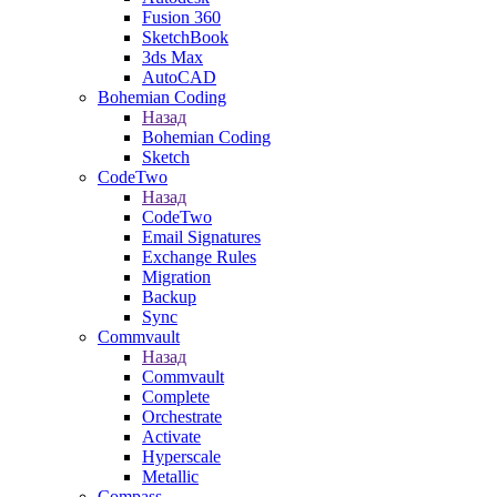
Fusion 360
SketchBook
3ds Max
AutoCAD
Bohemian Coding
Назад
Bohemian Coding
Sketch
CodeTwo
Назад
CodeTwo
Email Signatures
Exchange Rules
Migration
Backup
Sync
Commvault
Назад
Commvault
Complete
Orchestrate
Activate
Hyperscale
Metallic
Compass