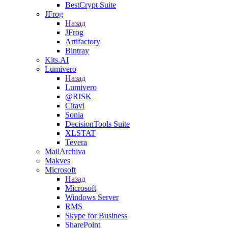
BestCrypt Suite
JFrog
Назад
JFrog
Artifactory
Bintray
Kits.AI
Lumivero
Назад
Lumivero
@RISK
Citavi
Sonia
DecisionTools Suite
XLSTAT
Tevera
MailArchiva
Makves
Microsoft
Назад
Microsoft
Windows Server
RMS
Skype for Business
SharePoint