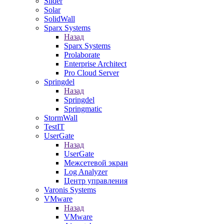
Slider
Solar
SolidWall
Sparx Systems
Назад
Sparx Systems
Prolaborate
Enterprise Architect
Pro Cloud Server
Springdel
Назад
Springdel
Springmatic
StormWall
TestIT
UserGate
Назад
UserGate
Межсетевой экран
Log Analyzer
Центр управления
Varonis Systems
VMware
Назад
VMware