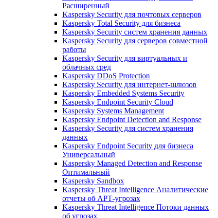
Расширенный
Kaspersky Security для почтовых серверов
Kaspersky Total Security для бизнеса
Kaspersky Security систем хранения данных
Kaspersky Security для серверов совместной
работы
Kaspersky Security для виртуальных и
облачных сред
Kaspersky DDoS Protection
Kaspersky Security для интернет-шлюзов
Kaspersky Embedded Systems Security
Kaspersky Endpoint Security Cloud
Kaspersky Systems Management
Kaspersky Endpoint Detection and Response
Kaspersky Security для систем хранения
данных
Kaspersky Endpoint Security для бизнеса
Универсальный
Kaspersky Managed Detection and Response
Оптимальный
Kaspersky Sandbox
Kaspersky Threat Intelligence Аналитические
отчеты об АРТ-угрозах
Kaspersky Threat Intelligence Потоки данных
об угрозах