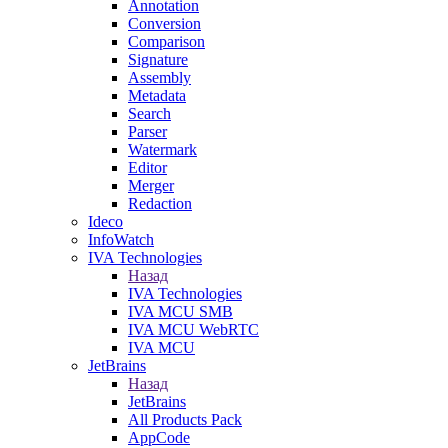
Annotation
Conversion
Comparison
Signature
Assembly
Metadata
Search
Parser
Watermark
Editor
Merger
Redaction
Ideco
InfoWatch
IVA Technologies
Назад
IVA Technologies
IVA MCU SMB
IVA MCU WebRTC
IVA MCU
JetBrains
Назад
JetBrains
All Products Pack
AppCode