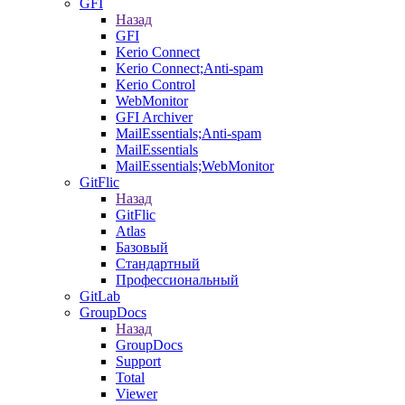
GFI
Назад
GFI
Kerio Connect
Kerio Connect;Anti-spam
Kerio Control
WebMonitor
GFI Archiver
MailEssentials;Anti-spam
MailEssentials
MailEssentials;WebMonitor
GitFlic
Назад
GitFlic
Atlas
Базовый
Стандартный
Профессиональный
GitLab
GroupDocs
Назад
GroupDocs
Support
Total
Viewer