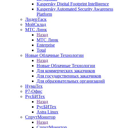
Kaspersky Digital Footprint Intelligence
Kaspersky Automated Security Awareness
Platform
ЛидерТаск
МойСклад
МТС Линк
Назад
МТС Линк
Enterprise
Total
Новые Облачные Технологии
Назад
Новые Облачные Технологии
Для коммерческих заказчиков
Для государственных заказчиков
Для образовательных организаций
НумаТех
Р7-Офис
РусБИТех
Назад
РусБИТех
Astra Linux
СпрутМонитор
Назад
СпрутМонитор