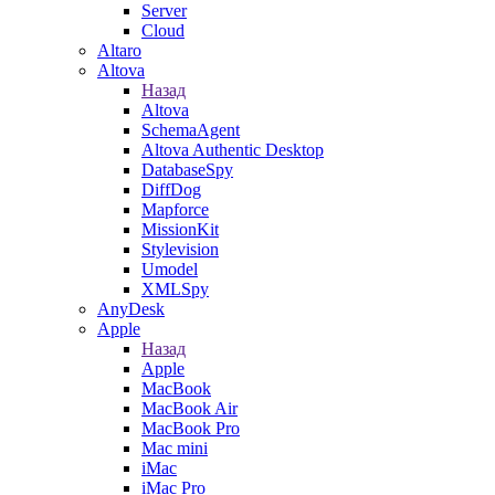
Server
Cloud
Altaro
Altova
Назад
Altova
SchemaAgent
Altova Authentic Desktop
DatabaseSpy
DiffDog
Mapforce
MissionKit
Stylevision
Umodel
XMLSpy
AnyDesk
Apple
Назад
Apple
MacBook
MacBook Air
MacBook Pro
Mac mini
iMac
iMac Pro