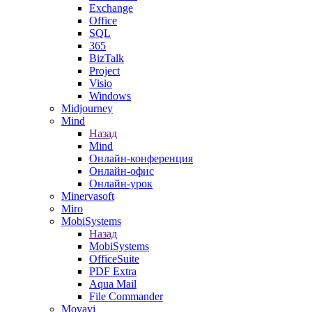
Exchange
Office
SQL
365
BizTalk
Project
Visio
Windows
Midjourney
Mind
Назад
Mind
Онлайн-конференция
Онлайн-офис
Онлайн-урок
Minervasoft
Miro
MobiSystems
Назад
MobiSystems
OfficeSuite
PDF Extra
Aqua Mail
File Commander
Movavi