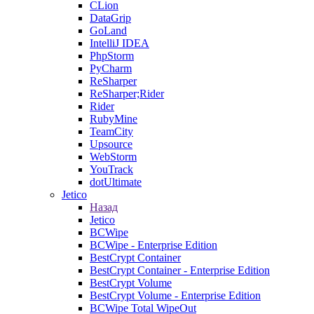
CLion
DataGrip
GoLand
IntelliJ IDEA
PhpStorm
PyCharm
ReSharper
ReSharper;Rider
Rider
RubyMine
TeamCity
Upsource
WebStorm
YouTrack
dotUltimate
Jetico
Назад
Jetico
BCWipe
BCWipe - Enterprise Edition
BestCrypt Container
BestCrypt Container - Enterprise Edition
BestCrypt Volume
BestCrypt Volume - Enterprise Edition
BCWipe Total WipeOut