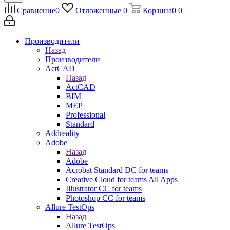
Сравнение
0
Отложенные
0
Корзина
0
0
Производители
Назад
Производители
ActCAD
Назад
ActCAD
BIM
MEP
Professional
Standard
Addreality
Adobe
Назад
Adobe
Acrobat Standard DC for teams
Creative Cloud for teams All Apps
Illustrator CC for teams
Photoshop CC for teams
Allure TestOps
Назад
Allure TestOps