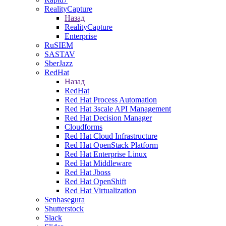
RealityCapture
Назад
RealityCapture
Enterprise
RuSIEM
SASTAV
SberJazz
RedHat
Назад
RedHat
Red Hat Process Automation
Red Hat 3scale API Management
Red Hat Decision Manager
Cloudforms
Red Hat Cloud Infrastructure
Red Hat OpenStack Platform
Red Hat Enterprise Linux
Red Hat Middleware
Red Hat Jboss
Red Hat OpenShift
Red Hat Virtualization
Senhasegura
Shutterstock
Slack