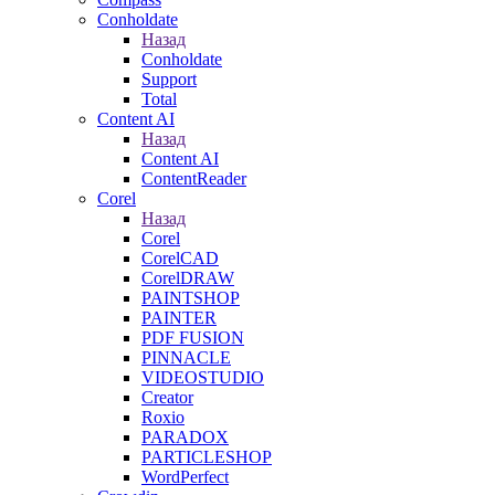
Conholdate
Назад
Conholdate
Support
Total
Content AI
Назад
Content AI
ContentReader
Corel
Назад
Corel
CorelCAD
CorelDRAW
PAINTSHOP
PAINTER
PDF FUSION
PINNACLE
VIDEOSTUDIO
Creator
Roxio
PARADOX
PARTICLESHOP
WordPerfect