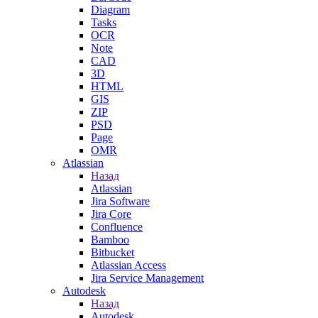
Diagram
Tasks
OCR
Note
CAD
3D
HTML
GIS
ZIP
PSD
Page
OMR
Atlassian
Назад
Atlassian
Jira Software
Jira Core
Confluence
Bamboo
Bitbucket
Atlassian Access
Jira Service Management
Autodesk
Назад
Autodesk