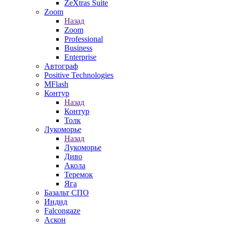
ZeXtras Suite
Zoom
Назад
Zoom
Professional
Business
Enterprise
Автограф
Positive Technologies
MFlash
Контур
Назад
Контур
Толк
Лукоморье
Назад
Лукоморье
Диво
Акола
Теремок
Яга
Базальт СПО
Индид
Falcongaze
Аскон