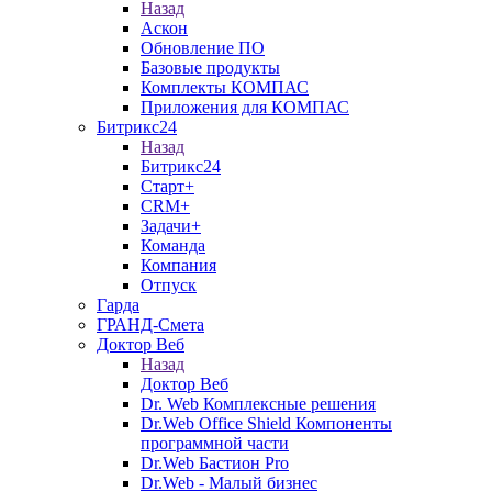
Назад
Аскон
Обновление ПО
Базовые продукты
Комплекты КОМПАС
Приложения для КОМПАС
Битрикс24
Назад
Битрикс24
Старт+
CRM+
Задачи+
Команда
Компания
Отпуск
Гарда
ГРАНД-Смета
Доктор Веб
Назад
Доктор Веб
Dr. Web Комплексные решения
Dr.Web Office Shield Компоненты
программной части
Dr.Web Бастион Pro
Dr.Web - Малый бизнес