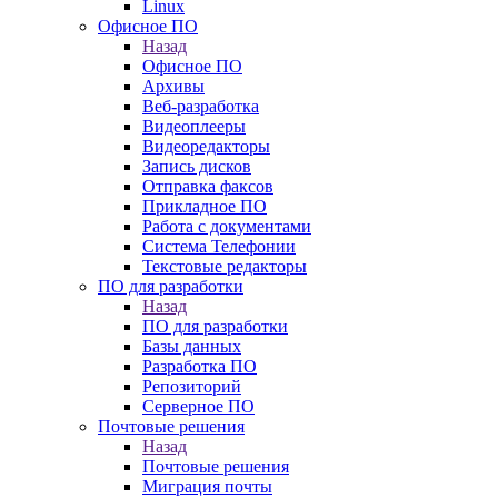
Linux
Офисное ПО
Назад
Офисное ПО
Архивы
Веб-разработка
Видеоплееры
Видеоредакторы
Запись дисков
Отправка факсов
Прикладное ПО
Работа с документами
Система Телефонии
Текстовые редакторы
ПО для разработки
Назад
ПО для разработки
Базы данных
Разработка ПО
Репозиторий
Серверное ПО
Почтовые решения
Назад
Почтовые решения
Миграция почты