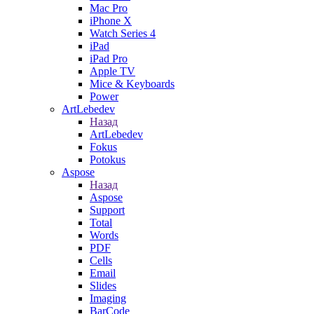
Mac Pro
iPhone X
Watch Series 4
iPad
iPad Pro
Apple TV
Mice & Keyboards
Power
ArtLebedev
Назад
ArtLebedev
Fokus
Potokus
Aspose
Назад
Aspose
Support
Total
Words
PDF
Cells
Email
Slides
Imaging
BarCode