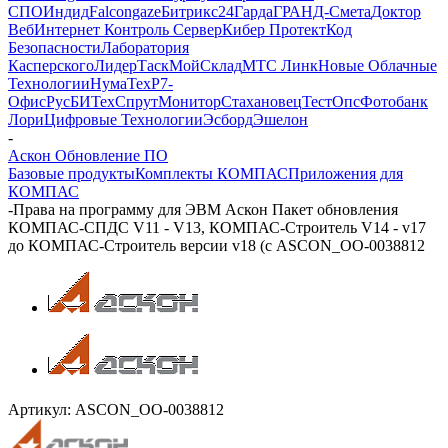
СПО
Индид
Falcongaze
Битрикс24
Гарда
ГРАНД-Смета
Доктор
Веб
Интернет Контроль Сервер
Кибер Протект
Код
Безопасности
Лаборатория
Касперского
ЛидерТаск
МойСклад
МТС Линк
Новые Облачные
Технологии
НумаТех
Р7-
Офис
РусБИТех
СпрутМонитор
Стахановец
ТестОпс
Фотобанк
Лори
Цифровые Технологии
Эсборд
Эшелон
-
Аскон Обновление ПО
Базовые продукты
Комплекты КОМПАС
Приложения для
КОМПАС
-
Права на программу для ЭВМ Аскон Пакет обновления
КОМПАС-СПДС V11 - V13, КОМПАС-Строитель V14 - v17
до КОМПАС-Строитель версии v18 (с ASCON_ОО-0038812
Артикул:
ASCON_ОО-0038812