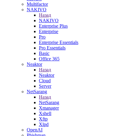
Multifactor
NAKIVO
Назад
NAKIVO
Enterprise Plus
Enterprise
Pro
Enterprise Essentials
Pro Essentials
Basic
Office 365
Neaktor
Назад
Neaktor
Cloud
Server
NetSarang
Назад
NetSarang
Xmanager
Xshell
Xftp
Xlpd
OpenAI
Phishman