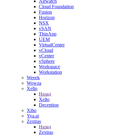
Airwatch
Cloud Foundation
Fusion
Horizon
NSX
vSAN
ThinApp
UEM
VirtualCenter
vCloud
vCenter
vSphere
Workspace
Workstation
Weeek
Wowza
Xello
Назад
Xello
Deception
Xibo
Yva.ai
Zextras
Назад
Zextras