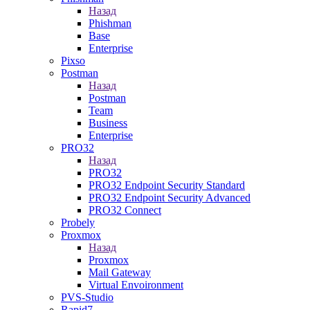
Назад
Phishman
Base
Enterprise
Pixso
Postman
Назад
Postman
Team
Business
Enterprise
PRO32
Назад
PRO32
PRO32 Endpoint Security Standard
PRO32 Endpoint Security Advanced
PRO32 Connect
Probely
Proxmox
Назад
Proxmox
Mail Gateway
Virtual Envoironment
PVS-Studio
Rapid7