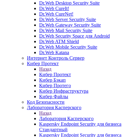
Dr.Web Desktop Security Suite
Dr.Web CureIt!
Dr.Web CureNet!
Dr.Web Server Security Suite
Dr.Web Gateway Security Suite
Dr.Web Mail Security Suite
Dr.Web Security Space для Android
Dr.Web ATM Shield
Dr.Web Mobile Security Suite
Dr.Web Katana
Интернет Контроль Сервер
Кибер Протект
Назад
Кибер Протект
Кибер Бэкап
Кибер Протего
Кибер Инфраструктура
Кибер Файлы
Код Безопасности
Лаборатория Касперского
Назад
Лаборатория Касперского
Kaspersky Endpoint Security для бизнеса
Стандартный
Kaspersky Endpoint Security для бизнеса