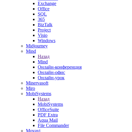
Exchange
Office
SQL
365
BizTalk
Project
Visio
Windows
Midjourney
Mind
Назад
Mind
Онлайн-конференция
Онлайн-офис
Онлайн-урок
Minervasoft
Miro
MobiSystems
Назад
MobiSystems
OfficeSuite
PDF Extra
Aqua Mail
File Commander
Movavi