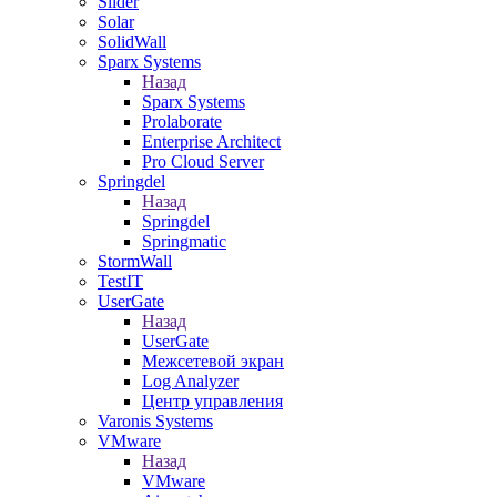
Slider
Solar
SolidWall
Sparx Systems
Назад
Sparx Systems
Prolaborate
Enterprise Architect
Pro Cloud Server
Springdel
Назад
Springdel
Springmatic
StormWall
TestIT
UserGate
Назад
UserGate
Межсетевой экран
Log Analyzer
Центр управления
Varonis Systems
VMware
Назад
VMware