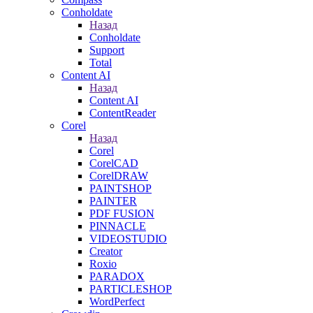
Conholdate
Назад
Conholdate
Support
Total
Content AI
Назад
Content AI
ContentReader
Corel
Назад
Corel
CorelCAD
CorelDRAW
PAINTSHOP
PAINTER
PDF FUSION
PINNACLE
VIDEOSTUDIO
Creator
Roxio
PARADOX
PARTICLESHOP
WordPerfect