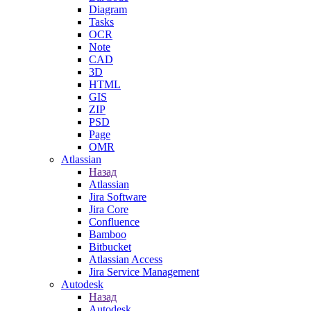
Diagram
Tasks
OCR
Note
CAD
3D
HTML
GIS
ZIP
PSD
Page
OMR
Atlassian
Назад
Atlassian
Jira Software
Jira Core
Confluence
Bamboo
Bitbucket
Atlassian Access
Jira Service Management
Autodesk
Назад
Autodesk