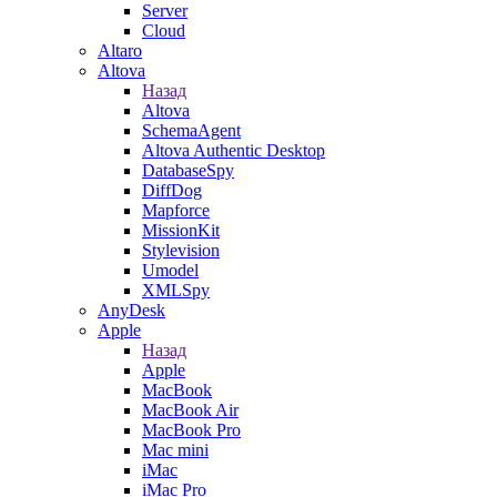
Server
Cloud
Altaro
Altova
Назад
Altova
SchemaAgent
Altova Authentic Desktop
DatabaseSpy
DiffDog
Mapforce
MissionKit
Stylevision
Umodel
XMLSpy
AnyDesk
Apple
Назад
Apple
MacBook
MacBook Air
MacBook Pro
Mac mini
iMac
iMac Pro