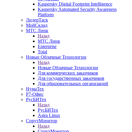
Kaspersky Digital Footprint Intelligence
Kaspersky Automated Security Awareness
Platform
ЛидерТаск
МойСклад
МТС Линк
Назад
МТС Линк
Enterprise
Total
Новые Облачные Технологии
Назад
Новые Облачные Технологии
Для коммерческих заказчиков
Для государственных заказчиков
Для образовательных организаций
НумаТех
Р7-Офис
РусБИТех
Назад
РусБИТех
Astra Linux
СпрутМонитор
Назад
СпрутМонитор