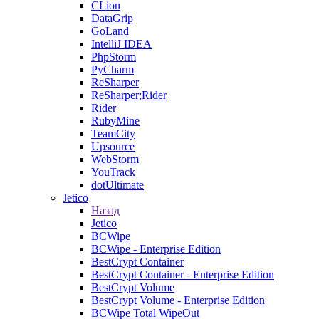
CLion
DataGrip
GoLand
IntelliJ IDEA
PhpStorm
PyCharm
ReSharper
ReSharper;Rider
Rider
RubyMine
TeamCity
Upsource
WebStorm
YouTrack
dotUltimate
Jetico
Назад
Jetico
BCWipe
BCWipe - Enterprise Edition
BestCrypt Container
BestCrypt Container - Enterprise Edition
BestCrypt Volume
BestCrypt Volume - Enterprise Edition
BCWipe Total WipeOut