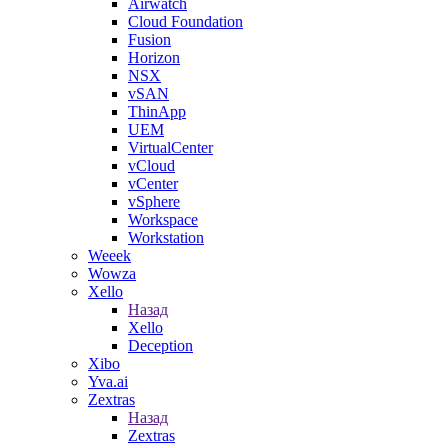
Airwatch
Cloud Foundation
Fusion
Horizon
NSX
vSAN
ThinApp
UEM
VirtualCenter
vCloud
vCenter
vSphere
Workspace
Workstation
Weeek
Wowza
Xello
Назад
Xello
Deception
Xibo
Yva.ai
Zextras
Назад
Zextras