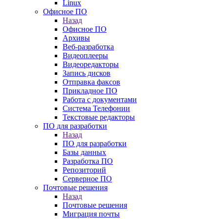
Linux
Офисное ПО
Назад
Офисное ПО
Архивы
Веб-разработка
Видеоплееры
Видеоредакторы
Запись дисков
Отправка факсов
Прикладное ПО
Работа с документами
Система Телефонии
Текстовые редакторы
ПО для разработки
Назад
ПО для разработки
Базы данных
Разработка ПО
Репозиторий
Серверное ПО
Почтовые решения
Назад
Почтовые решения
Миграция почты