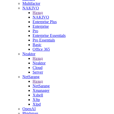
Multifactor
NAKIVO
Назад
NAKIVO
Enterprise Plus
Enterprise
Pro
Enterprise Essentials
Pro Essentials
Basic
Office 365
Neaktor
Назад
Neaktor
Cloud
Server
NetSarang
Назад
NetSarang
Xmanager
Xshell
Xftp
Xlpd
OpenAI
Phishman