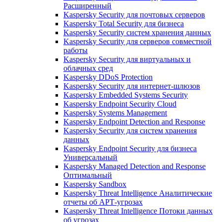
Расширенный
Kaspersky Security для почтовых серверов
Kaspersky Total Security для бизнеса
Kaspersky Security систем хранения данных
Kaspersky Security для серверов совместной
работы
Kaspersky Security для виртуальных и
облачных сред
Kaspersky DDoS Protection
Kaspersky Security для интернет-шлюзов
Kaspersky Embedded Systems Security
Kaspersky Endpoint Security Cloud
Kaspersky Systems Management
Kaspersky Endpoint Detection and Response
Kaspersky Security для систем хранения
данных
Kaspersky Endpoint Security для бизнеса
Универсальный
Kaspersky Managed Detection and Response
Оптимальный
Kaspersky Sandbox
Kaspersky Threat Intelligence Аналитические
отчеты об АРТ-угрозах
Kaspersky Threat Intelligence Потоки данных
об угрозах