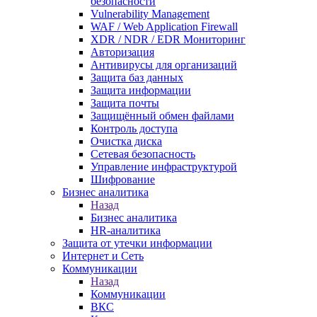
безопасности
Vulnerability Management
WAF / Web Application Firewall
XDR / NDR / EDR Мониторинг
Авторизация
Антивирусы для организаций
Защита баз данных
Защита информации
Защита почты
Защищённый обмен файлами
Контроль доступа
Очистка диска
Сетевая безопасность
Управление инфраструктурой
Шифрование
Бизнес аналитика
Назад
Бизнес аналитика
HR-аналитика
Защита от утечки информации
Интернет и Сеть
Коммуникации
Назад
Коммуникации
ВКС