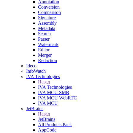
Annotation
Conversion
Comparison
Signature
Assembly
Metadata
Search
Parser
Watermark
Editor
Merger
Redaction
Ideco
InfoWatch
IVA Technologies
Назад
IVA Technologies
IVA MCU SMB
IVA MCU WebRTC
IVA MCU
JetBrains
Назад
JetBrains
All Products Pack
AppCode