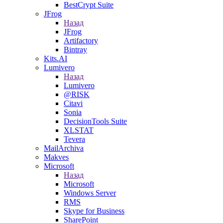
BestCrypt Suite
JFrog
Назад
JFrog
Artifactory
Bintray
Kits.AI
Lumivero
Назад
Lumivero
@RISK
Citavi
Sonia
DecisionTools Suite
XLSTAT
Tevera
MailArchiva
Makves
Microsoft
Назад
Microsoft
Windows Server
RMS
Skype for Business
SharePoint