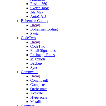
Fusion 360
SketchBook
3ds Max
AutoCAD
Bohemian Coding
Назад
Bohemian Coding
Sketch
CodeTwo
Назад
CodeTwo
Email Signatures
Exchange Rules
Migration
Backup
Sync
Commvault
Назад
Commvault
Complete
Orchestrate
Activate
Hyperscale
Metallic
Compass