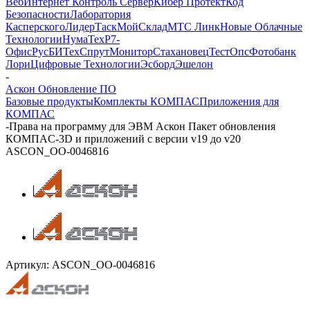
Веб
Интернет Контроль Сервер
Кибер Протект
Код
Безопасности
Лаборатория
Касперского
ЛидерТаск
МойСклад
МТС Линк
Новые Облачные
Технологии
НумаТех
Р7-
Офис
РусБИТех
СпрутМонитор
Стахановец
ТестОпс
Фотобанк
Лори
Цифровые Технологии
Эсборд
Эшелон
-
Аскон Обновление ПО
Базовые продукты
Комплекты КОМПАС
Приложения для
КОМПАС
-
Права на программу для ЭВМ Аскон Пакет обновления
КОМПAС-3D и приложений с версии v19 до v20
ASCON_ОО-0046816
Артикул:
ASCON_ОО-0046816