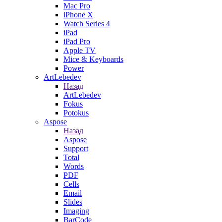
Mac Pro
iPhone X
Watch Series 4
iPad
iPad Pro
Apple TV
Mice & Keyboards
Power
ArtLebedev
Назад
ArtLebedev
Fokus
Potokus
Aspose
Назад
Aspose
Support
Total
Words
PDF
Cells
Email
Slides
Imaging
BarCode