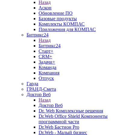
Назад
Аскон
Обновление ПО
Базовые продукты
Комплекты КОМПАС
Приложения для КОМПАС
Битрикс24
Назад
Битрикс24
Старт+
CRM+
Задачи+
Команда
Компания
Отпуск
Гарда
ГРАНД-Смета
Доктор Веб
Назад
Доктор Веб
Dr. Web Комплексные решения
Dr.Web Office Shield Компоненты
программной части
Dr.Web Бастион Pro
Dr.Web - Малый бизнес