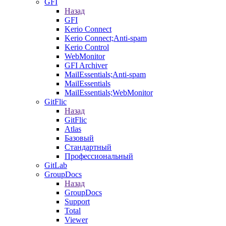
GFI
Назад
GFI
Kerio Connect
Kerio Connect;Anti-spam
Kerio Control
WebMonitor
GFI Archiver
MailEssentials;Anti-spam
MailEssentials
MailEssentials;WebMonitor
GitFlic
Назад
GitFlic
Atlas
Базовый
Стандартный
Профессиональный
GitLab
GroupDocs
Назад
GroupDocs
Support
Total
Viewer