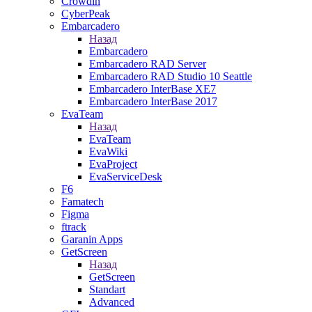
Crowdin
CyberPeak
Embarcadero
Назад
Embarcadero
Embarcadero RAD Server
Embarcadero RAD Studio 10 Seattle
Embarcadero InterBase XE7
Embarcadero InterBase 2017
EvaTeam
Назад
EvaTeam
EvaWiki
EvaProject
EvaServiceDesk
F6
Famatech
Figma
ftrack
Garanin Apps
GetScreen
Назад
GetScreen
Standart
Advanced