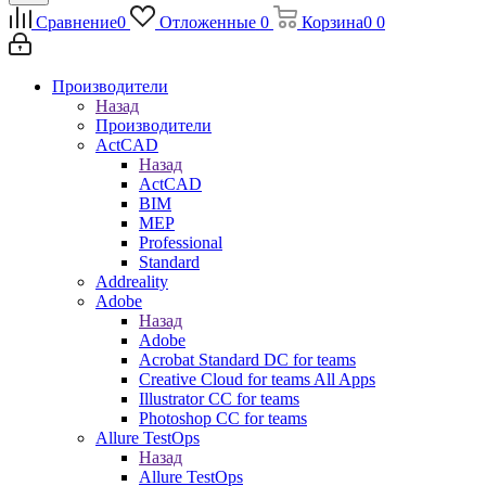
Сравнение
0
Отложенные
0
Корзина
0
0
Производители
Назад
Производители
ActCAD
Назад
ActCAD
BIM
MEP
Professional
Standard
Addreality
Adobe
Назад
Adobe
Acrobat Standard DC for teams
Creative Cloud for teams All Apps
Illustrator CC for teams
Photoshop CC for teams
Allure TestOps
Назад
Allure TestOps