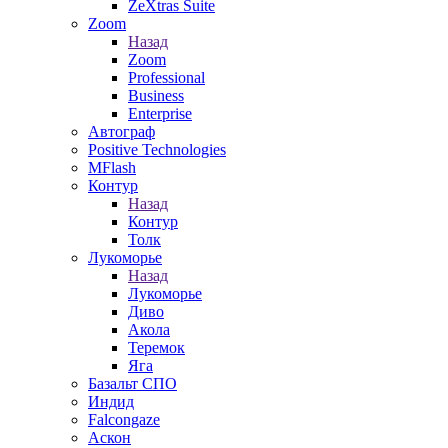
ZeXtras Suite
Zoom
Назад
Zoom
Professional
Business
Enterprise
Автограф
Positive Technologies
MFlash
Контур
Назад
Контур
Толк
Лукоморье
Назад
Лукоморье
Диво
Акола
Теремок
Яга
Базальт СПО
Индид
Falcongaze
Аскон