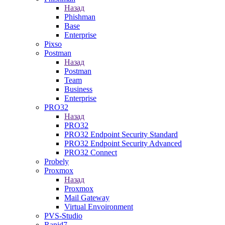
Назад
Phishman
Base
Enterprise
Pixso
Postman
Назад
Postman
Team
Business
Enterprise
PRO32
Назад
PRO32
PRO32 Endpoint Security Standard
PRO32 Endpoint Security Advanced
PRO32 Connect
Probely
Proxmox
Назад
Proxmox
Mail Gateway
Virtual Envoironment
PVS-Studio
Rapid7