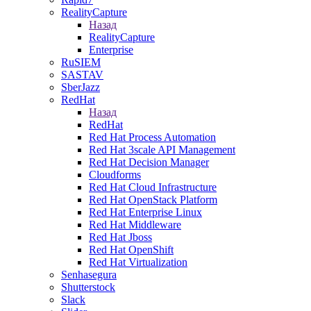
RealityCapture
Назад
RealityCapture
Enterprise
RuSIEM
SASTAV
SberJazz
RedHat
Назад
RedHat
Red Hat Process Automation
Red Hat 3scale API Management
Red Hat Decision Manager
Cloudforms
Red Hat Cloud Infrastructure
Red Hat OpenStack Platform
Red Hat Enterprise Linux
Red Hat Middleware
Red Hat Jboss
Red Hat OpenShift
Red Hat Virtualization
Senhasegura
Shutterstock
Slack