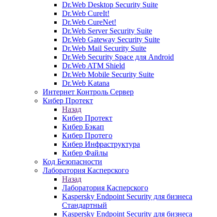
Dr.Web Desktop Security Suite
Dr.Web CureIt!
Dr.Web CureNet!
Dr.Web Server Security Suite
Dr.Web Gateway Security Suite
Dr.Web Mail Security Suite
Dr.Web Security Space для Android
Dr.Web ATM Shield
Dr.Web Mobile Security Suite
Dr.Web Katana
Интернет Контроль Сервер
Кибер Протект
Назад
Кибер Протект
Кибер Бэкап
Кибер Протего
Кибер Инфраструктура
Кибер Файлы
Код Безопасности
Лаборатория Касперского
Назад
Лаборатория Касперского
Kaspersky Endpoint Security для бизнеса
Стандартный
Kaspersky Endpoint Security для бизнеса