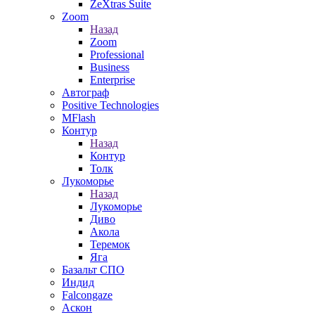
ZeXtras Suite
Zoom
Назад
Zoom
Professional
Business
Enterprise
Автограф
Positive Technologies
MFlash
Контур
Назад
Контур
Толк
Лукоморье
Назад
Лукоморье
Диво
Акола
Теремок
Яга
Базальт СПО
Индид
Falcongaze
Аскон