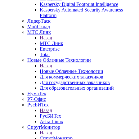
Kaspersky Digital Footprint Intelligence
Kaspersky Automated Security Awareness
Platform
ЛидерТаск
МойСклад
МТС Линк
Назад
МТС Линк
Enterprise
Total
Новые Облачные Технологии
Назад
Новые Облачные Технологии
Для коммерческих заказчиков
Для государственных заказчиков
Для образовательных организаций
НумаТех
Р7-Офис
РусБИТех
Назад
РусБИТех
Astra Linux
СпрутМонитор
Назад
СпрутМонитор