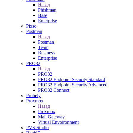
Назад
Phishman
Base
Enterprise
Pixso
Postman
Назад
Postman
Team
Business
Enterprise
PRO32
Назад
PRO32
PRO32 Endpoint Security Standard
PRO32 Endpoint Security Advanced
PRO32 Connect
Probely
Proxmox
Назад
Proxmox
Mail Gateway
Virtual Envoironment
PVS-Studio
Rapid7