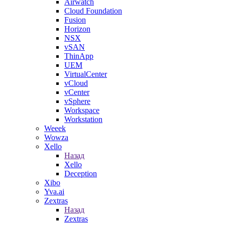
Airwatch
Cloud Foundation
Fusion
Horizon
NSX
vSAN
ThinApp
UEM
VirtualCenter
vCloud
vCenter
vSphere
Workspace
Workstation
Weeek
Wowza
Xello
Назад
Xello
Deception
Xibo
Yva.ai
Zextras
Назад
Zextras