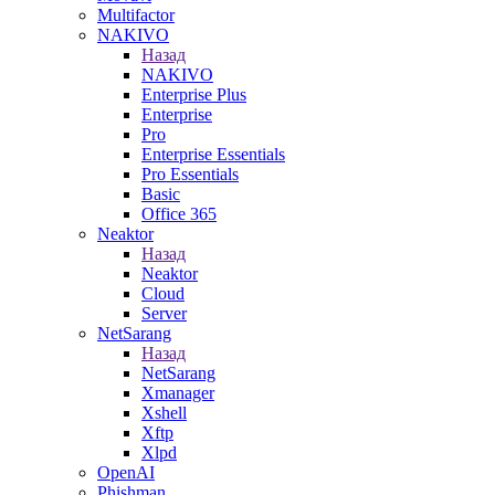
Multifactor
NAKIVO
Назад
NAKIVO
Enterprise Plus
Enterprise
Pro
Enterprise Essentials
Pro Essentials
Basic
Office 365
Neaktor
Назад
Neaktor
Cloud
Server
NetSarang
Назад
NetSarang
Xmanager
Xshell
Xftp
Xlpd
OpenAI
Phishman