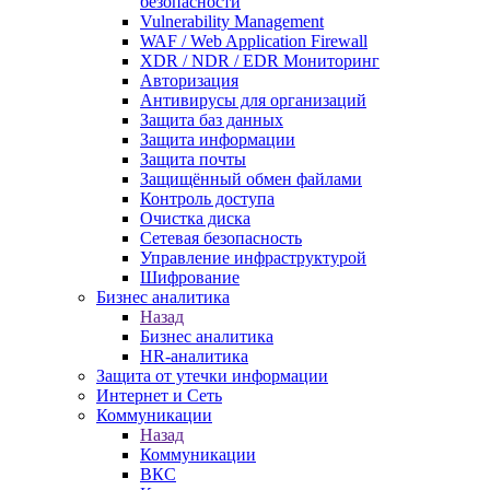
безопасности
Vulnerability Management
WAF / Web Application Firewall
XDR / NDR / EDR Мониторинг
Авторизация
Антивирусы для организаций
Защита баз данных
Защита информации
Защита почты
Защищённый обмен файлами
Контроль доступа
Очистка диска
Сетевая безопасность
Управление инфраструктурой
Шифрование
Бизнес аналитика
Назад
Бизнес аналитика
HR-аналитика
Защита от утечки информации
Интернет и Сеть
Коммуникации
Назад
Коммуникации
ВКС