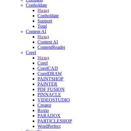
Conholdate
Назад
Conholdate
Support
Total
Content AI
Назад
Content AI
ContentReader
Corel
Назад
Corel
CorelCAD
CorelDRAW
PAINTSHOP
PAINTER
PDF FUSION
PINNACLE
VIDEOSTUDIO
Creator
Roxio
PARADOX
PARTICLESHOP
WordPerfect