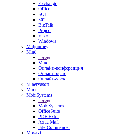
Exchange
Office
SQL
365
BizTalk
Project
Visio
Windows
Midjourney
Mind
Назад
Mind
Онлайн-конференция
Онлайн-офис
Онлайн-урок
Minervasoft
Miro
MobiSystems
Назад
MobiSystems
OfficeSuite
PDF Extra
Aqua Mail
File Commander
Movavi