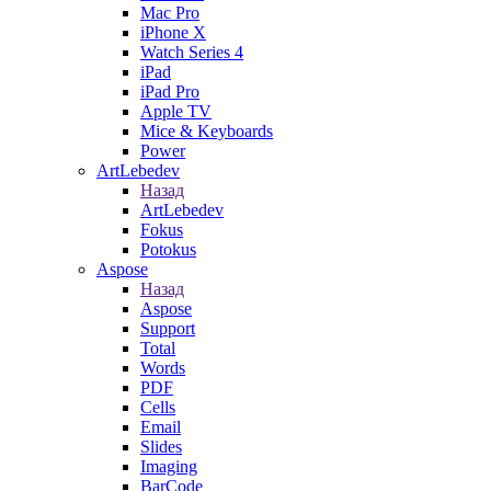
Mac Pro
iPhone X
Watch Series 4
iPad
iPad Pro
Apple TV
Mice & Keyboards
Power
ArtLebedev
Назад
ArtLebedev
Fokus
Potokus
Aspose
Назад
Aspose
Support
Total
Words
PDF
Cells
Email
Slides
Imaging
BarCode