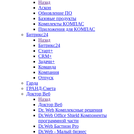
Назад
Аскон
Обновление ПО
Базовые продукты
Комплекты КОМПАС
Приложения для КОМПАС
Битрикс24
Назад
Битрикс24
Старт+
CRM+
Задачи+
Команда
Компания
Отпуск
Гарда
ГРАНД-Смета
Доктор Веб
Назад
Доктор Веб
Dr. Web Комплексные решения
Dr.Web Office Shield Компоненты
программной части
Dr.Web Бастион Pro
Dr.Web - Малый бизнес