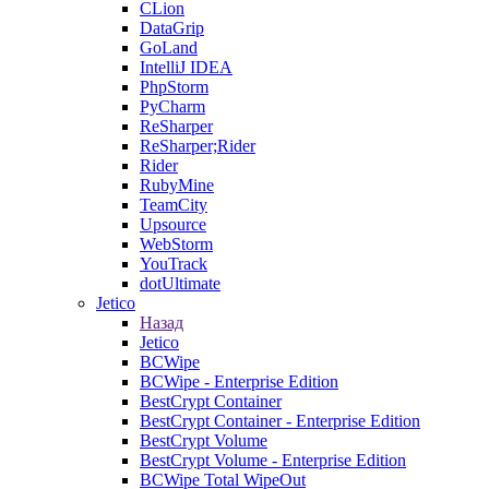
CLion
DataGrip
GoLand
IntelliJ IDEA
PhpStorm
PyCharm
ReSharper
ReSharper;Rider
Rider
RubyMine
TeamCity
Upsource
WebStorm
YouTrack
dotUltimate
Jetico
Назад
Jetico
BCWipe
BCWipe - Enterprise Edition
BestCrypt Container
BestCrypt Container - Enterprise Edition
BestCrypt Volume
BestCrypt Volume - Enterprise Edition
BCWipe Total WipeOut