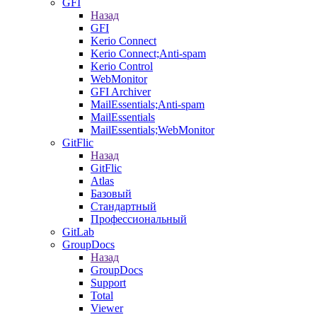
GFI
Назад
GFI
Kerio Connect
Kerio Connect;Anti-spam
Kerio Control
WebMonitor
GFI Archiver
MailEssentials;Anti-spam
MailEssentials
MailEssentials;WebMonitor
GitFlic
Назад
GitFlic
Atlas
Базовый
Стандартный
Профессиональный
GitLab
GroupDocs
Назад
GroupDocs
Support
Total
Viewer