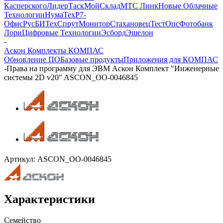
Касперского
ЛидерТаск
МойСклад
МТС Линк
Новые Облачные
Технологии
НумаТех
Р7-
Офис
РусБИТех
СпрутМонитор
Стахановец
ТестОпс
Фотобанк
Лори
Цифровые Технологии
Эсборд
Эшелон
-
Аскон Комплекты КОМПАС
Обновление ПО
Базовые продукты
Приложения для КОМПАС
-
Права на программу для ЭВМ Аскон Комплект "Инженерные
системы 2D v20" ASCON_ОО-0046845
Артикул:
ASCON_ОО-0046845
Характеристики
Семейство