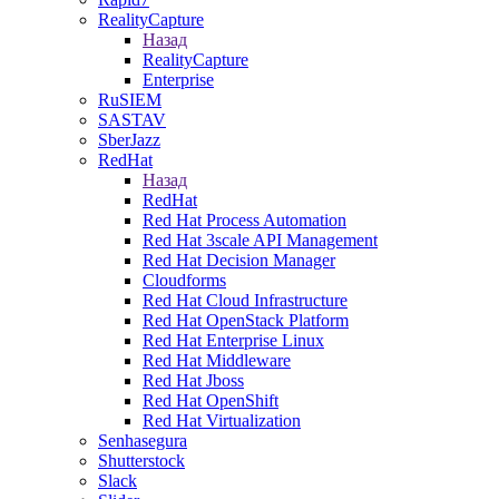
RealityCapture
Назад
RealityCapture
Enterprise
RuSIEM
SASTAV
SberJazz
RedHat
Назад
RedHat
Red Hat Process Automation
Red Hat 3scale API Management
Red Hat Decision Manager
Cloudforms
Red Hat Cloud Infrastructure
Red Hat OpenStack Platform
Red Hat Enterprise Linux
Red Hat Middleware
Red Hat Jboss
Red Hat OpenShift
Red Hat Virtualization
Senhasegura
Shutterstock
Slack