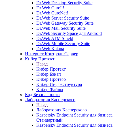
Dr.Web Desktop Security Suite
Dr.Web CureIt!
Dr.Web CureNet!
Dr.Web Server Security Suite
Dr.Web Gateway Security Suite
Dr.Web Mail Security Suite
Dr.Web Security Space для Android
Dr.Web ATM Shield
Dr.Web Mobile Security Suite
Dr.Web Katana
Интернет Контроль Сервер
Кибер Протект
Назад
Кибер Протект
Кибер Бэкап
Кибер Протего
Кибер Инфраструктура
Кибер Файлы
Код Безопасности
Лаборатория Касперского
Назад
Лаборатория Касперского
Kaspersky Endpoint Security для бизнеса
Стандартный
Kaspersky Endpoint Security для бизнеса