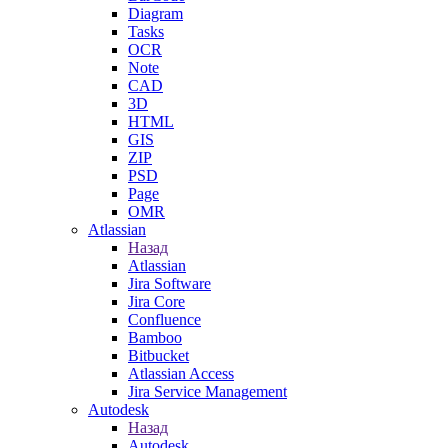
Diagram
Tasks
OCR
Note
CAD
3D
HTML
GIS
ZIP
PSD
Page
OMR
Atlassian
Назад
Atlassian
Jira Software
Jira Core
Confluence
Bamboo
Bitbucket
Atlassian Access
Jira Service Management
Autodesk
Назад
Autodesk