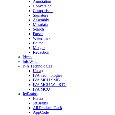
Annotation
Conversion
Comparison
Signature
Assembly
Metadata
Search
Parser
Watermark
Editor
Merger
Redaction
Ideco
InfoWatch
IVA Technologies
Назад
IVA Technologies
IVA MCU SMB
IVA MCU WebRTC
IVA MCU
JetBrains
Назад
JetBrains
All Products Pack
AppCode