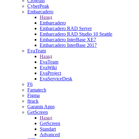
Crowdin
CyberPeak
Embarcadero
Назад
Embarcadero
Embarcadero RAD Server
Embarcadero RAD Studio 10 Seattle
Embarcadero InterBase XE7
Embarcadero InterBase 2017
EvaTeam
Назад
EvaTeam
EvaWiki
EvaProject
EvaServiceDesk
F6
Famatech
Figma
ftrack
Garanin Apps
GetScreen
Назад
GetScreen
Standart
Advanced