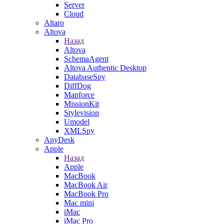
Server
Cloud
Altaro
Altova
Назад
Altova
SchemaAgent
Altova Authentic Desktop
DatabaseSpy
DiffDog
Mapforce
MissionKit
Stylevision
Umodel
XMLSpy
AnyDesk
Apple
Назад
Apple
MacBook
MacBook Air
MacBook Pro
Mac mini
iMac
iMac Pro