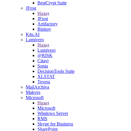
BestCrypt Suite
JFrog
Назад
JFrog
Artifactory
Bintray
Kits.AI
Lumivero
Назад
Lumivero
@RISK
Citavi
Sonia
DecisionTools Suite
XLSTAT
Tevera
MailArchiva
Makves
Microsoft
Назад
Microsoft
Windows Server
RMS
Skype for Business
SharePoint