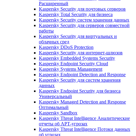
Расширенный
Kaspersky Security для почтовых серверов
Kaspersky Total Security для бизнеса
Kaspersky Security систем хранения данных
Kaspersky Security для серверов совместной
работы
Kaspersky Security для виртуальных и
облачных сред
Kaspersky DDoS Protection
Kaspersky Security для интернет-шлюзов
Kaspersky Embedded Systems Security
Kaspersky Endpoint Security Cloud
Kaspersky Systems Management
Kaspersky Endpoint Detection and Response
Kaspersky Security для систем хранения
данных
Kaspersky Endpoint Security для бизнеса
Универсальный
Kaspersky Managed Detection and Response
Оптимальный
Kaspersky Sandbox
Kaspersky Threat Intelligence Аналитические
отчеты об АРТ-угрозах
Kaspersky Threat Intelligence Потоки данных
об угрозах