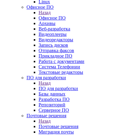
Linux
Офисное ПО
Назад
Офисное ПО
Архивы
Веб-разработка
Видеоплееры
Видеоредакторы
Запись дисков
Отправка факсов
Прикладное ПО
Работа с документами
Система Телефонии
Текстовые редакторы
ПО для разработки
Назад
ПО для разработки
Базы данных
Разработка ПО
Репозиторий
Серверное ПО
Почтовые решения
Назад
Почтовые решения
Миграция почты