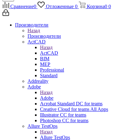
Сравнение
0
Отложенные
0
Корзина
0
0
Производители
Назад
Производители
ActCAD
Назад
ActCAD
BIM
MEP
Professional
Standard
Addreality
Adobe
Назад
Adobe
Acrobat Standard DC for teams
Creative Cloud for teams All Apps
Illustrator CC for teams
Photoshop CC for teams
Allure TestOps
Назад
Allure TestOps