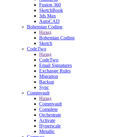
Fusion 360
SketchBook
3ds Max
AutoCAD
Bohemian Coding
Назад
Bohemian Coding
Sketch
CodeTwo
Назад
CodeTwo
Email Signatures
Exchange Rules
Migration
Backup
Sync
Commvault
Назад
Commvault
Complete
Orchestrate
Activate
Hyperscale
Metallic
Compass