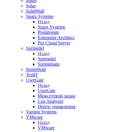
Slider
Solar
SolidWall
Sparx Systems
Назад
Sparx Systems
Prolaborate
Enterprise Architect
Pro Cloud Server
Springdel
Назад
Springdel
Springmatic
StormWall
TestIT
UserGate
Назад
UserGate
Межсетевой экран
Log Analyzer
Центр управления
Varonis Systems
VMware
Назад
VMware