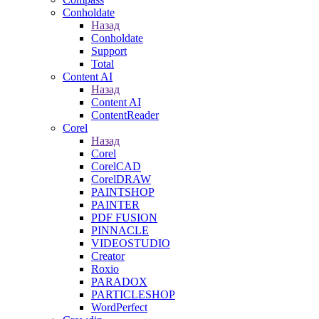
Conholdate
Назад
Conholdate
Support
Total
Content AI
Назад
Content AI
ContentReader
Corel
Назад
Corel
CorelCAD
CorelDRAW
PAINTSHOP
PAINTER
PDF FUSION
PINNACLE
VIDEOSTUDIO
Creator
Roxio
PARADOX
PARTICLESHOP
WordPerfect