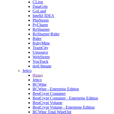
CLion
DataGrip
GoLand
IntelliJ IDEA
PhpStorm
PyCharm
ReSharper
ReSharper;Rider
Rider
RubyMine
TeamCity
Upsource
WebStorm
YouTrack
dotUltimate
Jetico
Назад
Jetico
BCWipe
BCWipe - Enterprise Edition
BestCrypt Container
BestCrypt Container - Enterprise Edition
BestCrypt Volume
BestCrypt Volume - Enterprise Edition
BCWipe Total WipeOut