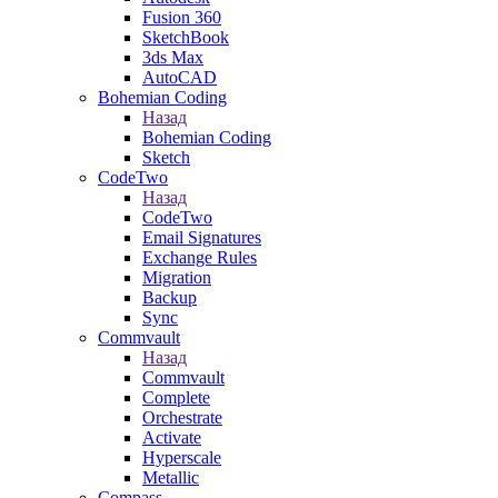
Fusion 360
SketchBook
3ds Max
AutoCAD
Bohemian Coding
Назад
Bohemian Coding
Sketch
CodeTwo
Назад
CodeTwo
Email Signatures
Exchange Rules
Migration
Backup
Sync
Commvault
Назад
Commvault
Complete
Orchestrate
Activate
Hyperscale
Metallic
Compass