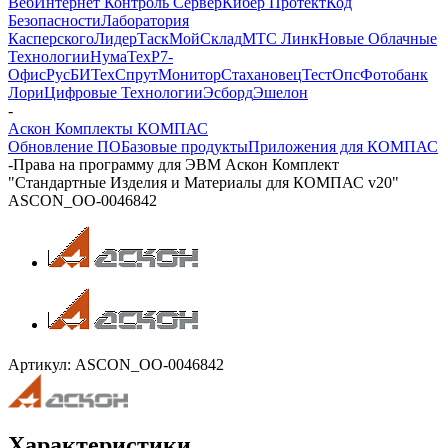
Веб
Интернет Контроль Сервер
Кибер Протект
Код
Безопасности
Лаборатория
Касперского
ЛидерТаск
МойСклад
МТС Линк
Новые Облачные
Технологии
НумаТех
Р7-
Офис
РусБИТех
СпрутМонитор
Стахановец
ТестОпс
Фотобанк
Лори
Цифровые Технологии
Эсборд
Эшелон
-
Аскон Комплекты КОМПАС
Обновление ПО
Базовые продукты
Приложения для КОМПАС
-
Права на программу для ЭВМ Аскон Комплект
"Стандартные Изделия и Материалы для КОМПАС v20"
ASCON_ОО-0046842
Артикул:
ASCON_ОО-0046842
Характеристики