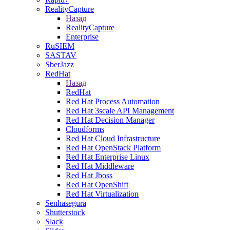
RealityCapture
Назад
RealityCapture
Enterprise
RuSIEM
SASTAV
SberJazz
RedHat
Назад
RedHat
Red Hat Process Automation
Red Hat 3scale API Management
Red Hat Decision Manager
Cloudforms
Red Hat Cloud Infrastructure
Red Hat OpenStack Platform
Red Hat Enterprise Linux
Red Hat Middleware
Red Hat Jboss
Red Hat OpenShift
Red Hat Virtualization
Senhasegura
Shutterstock
Slack