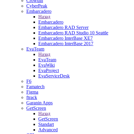
Crowdin
CyberPeak
Embarcadero
Назад
Embarcadero
Embarcadero RAD Server
Embarcadero RAD Studio 10 Seattle
Embarcadero InterBase XE7
Embarcadero InterBase 2017
EvaTeam
Назад
EvaTeam
EvaWiki
EvaProject
EvaServiceDesk
F6
Famatech
Figma
ftrack
Garanin Apps
GetScreen
Назад
GetScreen
Standart
Advanced