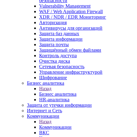
безопасности
Vulnerability Management
WAF / Web Application Firewall
XDR / NDR / EDR Мониторинг
Авторизация
Антивирусы для организаций
Защита баз данных
Защита информации
Защита почты
Защищённый обмен файлами
Контроль доступа
Очистка диска
Сетевая безопасность
Управление инфраструктурой
Шифрование
Бизнес аналитика
Назад
Бизнес аналитика
HR-аналитика
Защита от утечки информации
Интернет и Сеть
Коммуникации
Назад
Коммуникации
ВКС