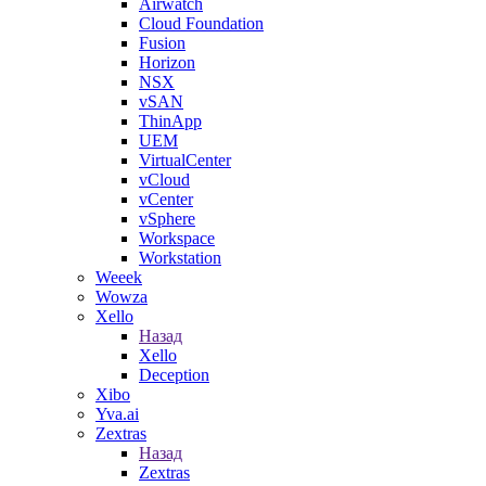
Airwatch
Cloud Foundation
Fusion
Horizon
NSX
vSAN
ThinApp
UEM
VirtualCenter
vCloud
vCenter
vSphere
Workspace
Workstation
Weeek
Wowza
Xello
Назад
Xello
Deception
Xibo
Yva.ai
Zextras
Назад
Zextras