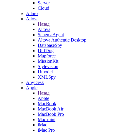
Server
Cloud
Altaro
Altova
Назад
Altova
SchemaAgent
Altova Authentic Desktop
DatabaseSpy
DiffDog
Mapforce
MissionKit
Stylevision
Umodel
XMLSpy
AnyDesk
Apple
Назад
Apple
MacBook
MacBook Air
MacBook Pro
Mac mini
iMac
iMac Pro