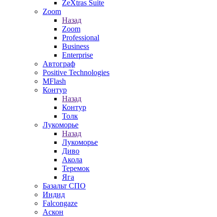
ZeXtras Suite
Zoom
Назад
Zoom
Professional
Business
Enterprise
Автограф
Positive Technologies
MFlash
Контур
Назад
Контур
Толк
Лукоморье
Назад
Лукоморье
Диво
Акола
Теремок
Яга
Базальт СПО
Индид
Falcongaze
Аскон