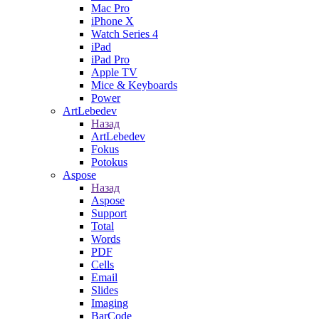
Mac Pro
iPhone X
Watch Series 4
iPad
iPad Pro
Apple TV
Mice & Keyboards
Power
ArtLebedev
Назад
ArtLebedev
Fokus
Potokus
Aspose
Назад
Aspose
Support
Total
Words
PDF
Cells
Email
Slides
Imaging
BarCode