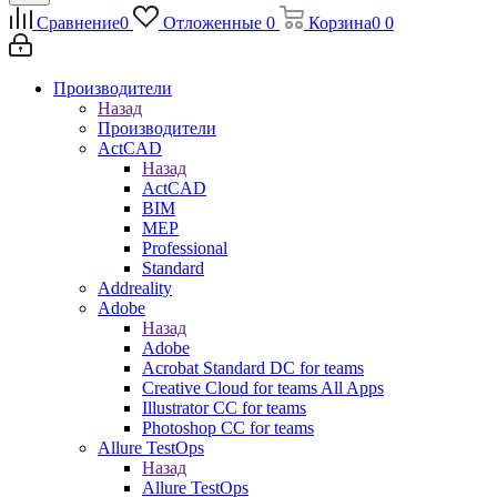
Сравнение
0
Отложенные
0
Корзина
0
0
Производители
Назад
Производители
ActCAD
Назад
ActCAD
BIM
MEP
Professional
Standard
Addreality
Adobe
Назад
Adobe
Acrobat Standard DC for teams
Creative Cloud for teams All Apps
Illustrator CC for teams
Photoshop CC for teams
Allure TestOps
Назад
Allure TestOps