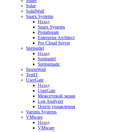
Slider
Solar
SolidWall
Sparx Systems
Назад
Sparx Systems
Prolaborate
Enterprise Architect
Pro Cloud Server
Springdel
Назад
Springdel
Springmatic
StormWall
TestIT
UserGate
Назад
UserGate
Межсетевой экран
Log Analyzer
Центр управления
Varonis Systems
VMware
Назад
VMware