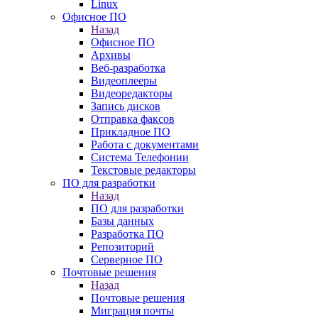
Linux
Офисное ПО
Назад
Офисное ПО
Архивы
Веб-разработка
Видеоплееры
Видеоредакторы
Запись дисков
Отправка факсов
Прикладное ПО
Работа с документами
Система Телефонии
Текстовые редакторы
ПО для разработки
Назад
ПО для разработки
Базы данных
Разработка ПО
Репозиторий
Серверное ПО
Почтовые решения
Назад
Почтовые решения
Миграция почты