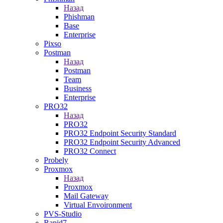
Назад
Phishman
Base
Enterprise
Pixso
Postman
Назад
Postman
Team
Business
Enterprise
PRO32
Назад
PRO32
PRO32 Endpoint Security Standard
PRO32 Endpoint Security Advanced
PRO32 Connect
Probely
Proxmox
Назад
Proxmox
Mail Gateway
Virtual Envoironment
PVS-Studio
Rapid7