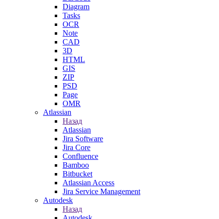
Diagram
Tasks
OCR
Note
CAD
3D
HTML
GIS
ZIP
PSD
Page
OMR
Atlassian
Назад
Atlassian
Jira Software
Jira Core
Confluence
Bamboo
Bitbucket
Atlassian Access
Jira Service Management
Autodesk
Назад
Autodesk