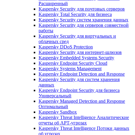
Расширенный
Kaspersky Security для почтовых серверов
Kaspersky Total Security для бизнеса
Kaspersky Security систем хранения данных
Kaspersky Security для серверов совместной
работы
Kaspersky Security для виртуальных и
облачных сред
Kaspersky DDoS Protection
Kaspersky Security для интернет-шлюзов
Kaspersky Embedded Systems Security
Kaspersky Endpoint Security Cloud
Kaspersky Systems Management
Kaspersky Endpoint Detection and Response
Kaspersky Security для систем хранения
данных
Kaspersky Endpoint Security для бизнеса
Универсальный
Kaspersky Managed Detection and Response
Оптимальный
Kaspersky Sandbox
Kaspersky Threat Intelligence Аналитические
отчеты об АРТ-угрозах
Kaspersky Threat Intelligence Потоки данных
об угрозах