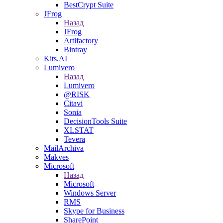
BestCrypt Suite
JFrog
Назад
JFrog
Artifactory
Bintray
Kits.AI
Lumivero
Назад
Lumivero
@RISK
Citavi
Sonia
DecisionTools Suite
XLSTAT
Tevera
MailArchiva
Makves
Microsoft
Назад
Microsoft
Windows Server
RMS
Skype for Business
SharePoint