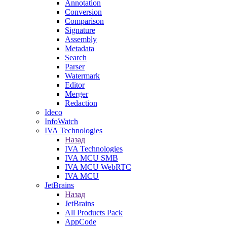
Annotation
Conversion
Comparison
Signature
Assembly
Metadata
Search
Parser
Watermark
Editor
Merger
Redaction
Ideco
InfoWatch
IVA Technologies
Назад
IVA Technologies
IVA MCU SMB
IVA MCU WebRTC
IVA MCU
JetBrains
Назад
JetBrains
All Products Pack
AppCode