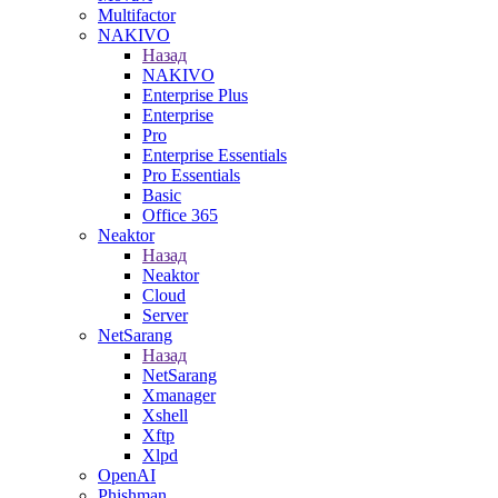
Multifactor
NAKIVO
Назад
NAKIVO
Enterprise Plus
Enterprise
Pro
Enterprise Essentials
Pro Essentials
Basic
Office 365
Neaktor
Назад
Neaktor
Cloud
Server
NetSarang
Назад
NetSarang
Xmanager
Xshell
Xftp
Xlpd
OpenAI
Phishman