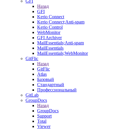
GFI
Назад
GFI
Kerio Connect
Kerio Connect;Anti-spam
Kerio Control
WebMonitor
GFI Archiver
MailEssentials;Anti-spam
MailEssentials
MailEssentials;WebMonitor
GitFlic
Назад
GitFlic
Atlas
Базовый
Стандартный
Профессиональный
GitLab
GroupDocs
Назад
GroupDocs
Support
Total
Viewer