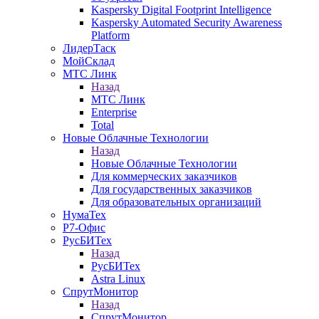
Kaspersky Digital Footprint Intelligence
Kaspersky Automated Security Awareness
Platform
ЛидерТаск
МойСклад
МТС Линк
Назад
МТС Линк
Enterprise
Total
Новые Облачные Технологии
Назад
Новые Облачные Технологии
Для коммерческих заказчиков
Для государственных заказчиков
Для образовательных организаций
НумаТех
Р7-Офис
РусБИТех
Назад
РусБИТех
Astra Linux
СпрутМонитор
Назад
СпрутМонитор