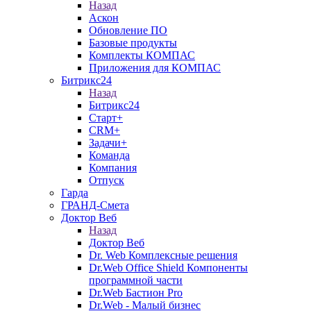
Назад
Аскон
Обновление ПО
Базовые продукты
Комплекты КОМПАС
Приложения для КОМПАС
Битрикс24
Назад
Битрикс24
Старт+
CRM+
Задачи+
Команда
Компания
Отпуск
Гарда
ГРАНД-Смета
Доктор Веб
Назад
Доктор Веб
Dr. Web Комплексные решения
Dr.Web Office Shield Компоненты
программной части
Dr.Web Бастион Pro
Dr.Web - Малый бизнес