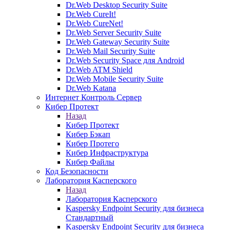
Dr.Web Desktop Security Suite
Dr.Web CureIt!
Dr.Web CureNet!
Dr.Web Server Security Suite
Dr.Web Gateway Security Suite
Dr.Web Mail Security Suite
Dr.Web Security Space для Android
Dr.Web ATM Shield
Dr.Web Mobile Security Suite
Dr.Web Katana
Интернет Контроль Сервер
Кибер Протект
Назад
Кибер Протект
Кибер Бэкап
Кибер Протего
Кибер Инфраструктура
Кибер Файлы
Код Безопасности
Лаборатория Касперского
Назад
Лаборатория Касперского
Kaspersky Endpoint Security для бизнеса
Стандартный
Kaspersky Endpoint Security для бизнеса