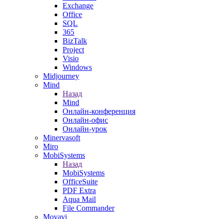
Exchange
Office
SQL
365
BizTalk
Project
Visio
Windows
Midjourney
Mind
Назад
Mind
Онлайн-конференция
Онлайн-офис
Онлайн-урок
Minervasoft
Miro
MobiSystems
Назад
MobiSystems
OfficeSuite
PDF Extra
Aqua Mail
File Commander
Movavi