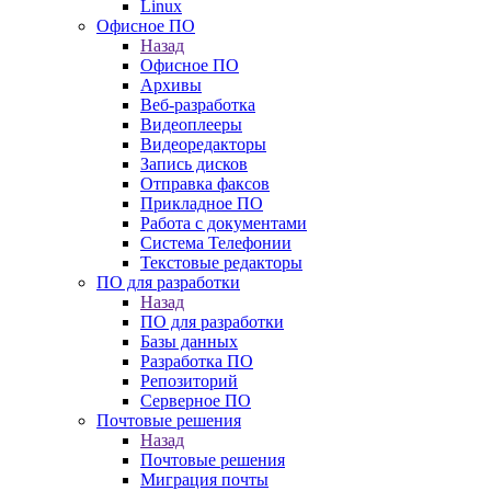
Linux
Офисное ПО
Назад
Офисное ПО
Архивы
Веб-разработка
Видеоплееры
Видеоредакторы
Запись дисков
Отправка факсов
Прикладное ПО
Работа с документами
Система Телефонии
Текстовые редакторы
ПО для разработки
Назад
ПО для разработки
Базы данных
Разработка ПО
Репозиторий
Серверное ПО
Почтовые решения
Назад
Почтовые решения
Миграция почты