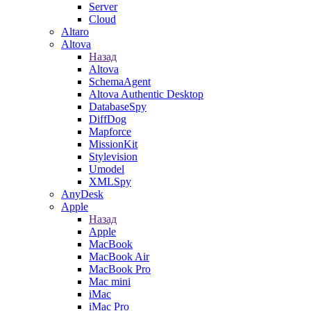
Server
Cloud
Altaro
Altova
Назад
Altova
SchemaAgent
Altova Authentic Desktop
DatabaseSpy
DiffDog
Mapforce
MissionKit
Stylevision
Umodel
XMLSpy
AnyDesk
Apple
Назад
Apple
MacBook
MacBook Air
MacBook Pro
Mac mini
iMac
iMac Pro