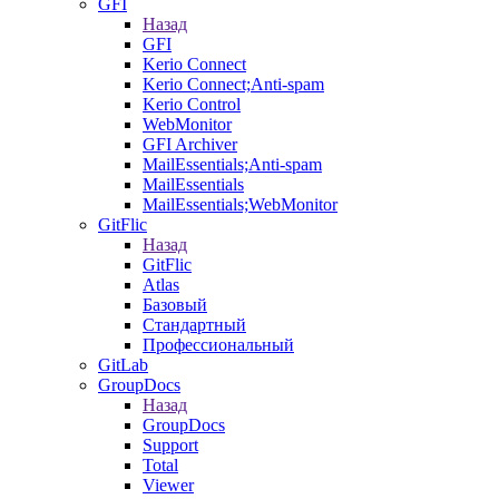
GFI
Назад
GFI
Kerio Connect
Kerio Connect;Anti-spam
Kerio Control
WebMonitor
GFI Archiver
MailEssentials;Anti-spam
MailEssentials
MailEssentials;WebMonitor
GitFlic
Назад
GitFlic
Atlas
Базовый
Стандартный
Профессиональный
GitLab
GroupDocs
Назад
GroupDocs
Support
Total
Viewer