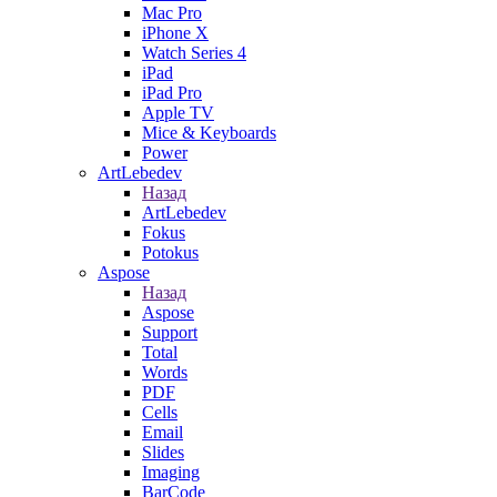
Mac Pro
iPhone X
Watch Series 4
iPad
iPad Pro
Apple TV
Mice & Keyboards
Power
ArtLebedev
Назад
ArtLebedev
Fokus
Potokus
Aspose
Назад
Aspose
Support
Total
Words
PDF
Cells
Email
Slides
Imaging
BarCode