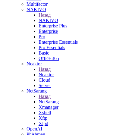
Multifactor
NAKIVO
Назад
NAKIVO
Enterprise Plus
Enterprise
Pro
Enterprise Essentials
Pro Essentials
Basic
Office 365
Neaktor
Назад
Neaktor
Cloud
Server
NetSarang
Назад
NetSarang
Xmanager
Xshell
Xftp
Xlpd
OpenAI
Phishman