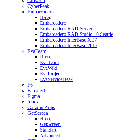
Crowdin
CyberPeak
Embarcadero
Назад
Embarcadero
Embarcadero RAD Server
Embarcadero RAD Studio 10 Seattle
Embarcadero InterBase XE7
Embarcadero InterBase 2017
EvaTeam
Назад
EvaTeam
EvaWiki
EvaProject
EvaServiceDesk
F6
Famatech
Figma
ftrack
Garanin Apps
GetScreen
Назад
GetScreen
Standart
Advanced