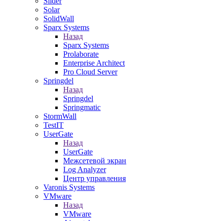
Slider
Solar
SolidWall
Sparx Systems
Назад
Sparx Systems
Prolaborate
Enterprise Architect
Pro Cloud Server
Springdel
Назад
Springdel
Springmatic
StormWall
TestIT
UserGate
Назад
UserGate
Межсетевой экран
Log Analyzer
Центр управления
Varonis Systems
VMware
Назад
VMware