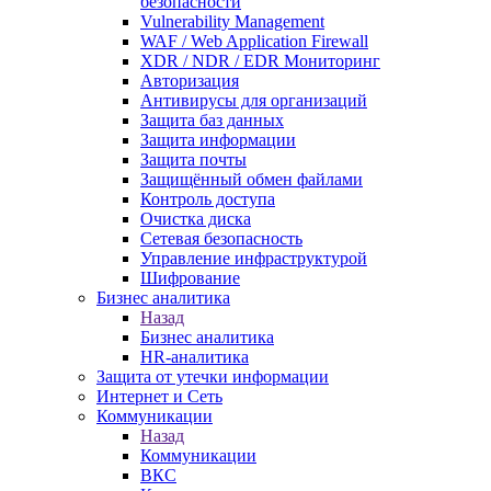
безопасности
Vulnerability Management
WAF / Web Application Firewall
XDR / NDR / EDR Мониторинг
Авторизация
Антивирусы для организаций
Защита баз данных
Защита информации
Защита почты
Защищённый обмен файлами
Контроль доступа
Очистка диска
Сетевая безопасность
Управление инфраструктурой
Шифрование
Бизнес аналитика
Назад
Бизнес аналитика
HR-аналитика
Защита от утечки информации
Интернет и Сеть
Коммуникации
Назад
Коммуникации
ВКС