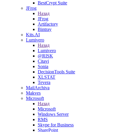
BestCrypt Suite
JFrog
Назад
JFrog
Artifactory
Bintray
Kits.AI
Lumivero
Назад
Lumivero
@RISK
Citavi
Sonia
DecisionTools Suite
XLSTAT
Tevera
MailArchiva
Makves
Microsoft
Назад
Microsoft
Windows Server
RMS
Skype for Business
SharePoint