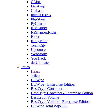
CLion
DataGrip
GoLand
IntelliJ IDEA
PhpStorm
PyCharm
ReSharper
ReSharper;Rider
Rider
RubyMine
TeamCity
Upsource
WebStorm
YouTrack
dotUltimate
Jetico
Назад
Jetico
BCWipe
BCWipe - Enterprise Edition
BestCrypt Container
BestCrypt Container - Enterprise Edition
BestCrypt Volume
BestCrypt Volume - Enterprise Edition
BCWipe Total WipeOut