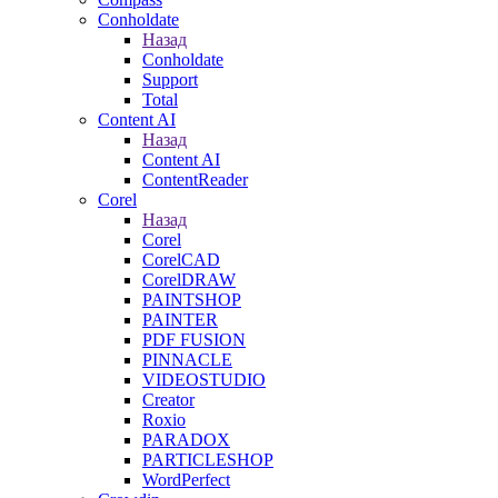
Conholdate
Назад
Conholdate
Support
Total
Content AI
Назад
Content AI
ContentReader
Corel
Назад
Corel
CorelCAD
CorelDRAW
PAINTSHOP
PAINTER
PDF FUSION
PINNACLE
VIDEOSTUDIO
Creator
Roxio
PARADOX
PARTICLESHOP
WordPerfect