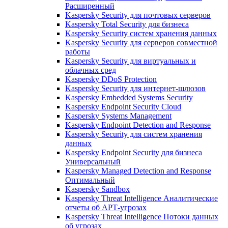
Расширенный
Kaspersky Security для почтовых серверов
Kaspersky Total Security для бизнеса
Kaspersky Security систем хранения данных
Kaspersky Security для серверов совместной
работы
Kaspersky Security для виртуальных и
облачных сред
Kaspersky DDoS Protection
Kaspersky Security для интернет-шлюзов
Kaspersky Embedded Systems Security
Kaspersky Endpoint Security Cloud
Kaspersky Systems Management
Kaspersky Endpoint Detection and Response
Kaspersky Security для систем хранения
данных
Kaspersky Endpoint Security для бизнеса
Универсальный
Kaspersky Managed Detection and Response
Оптимальный
Kaspersky Sandbox
Kaspersky Threat Intelligence Аналитические
отчеты об АРТ-угрозах
Kaspersky Threat Intelligence Потоки данных
об угрозах