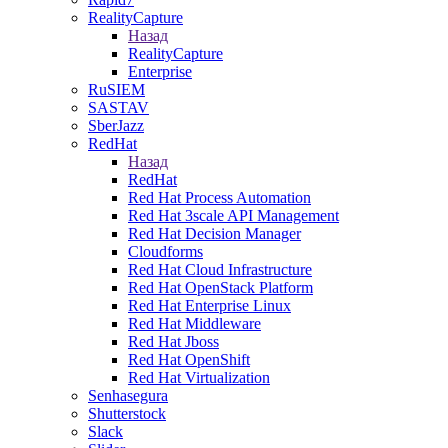
RealityCapture
Назад
RealityCapture
Enterprise
RuSIEM
SASTAV
SberJazz
RedHat
Назад
RedHat
Red Hat Process Automation
Red Hat 3scale API Management
Red Hat Decision Manager
Cloudforms
Red Hat Cloud Infrastructure
Red Hat OpenStack Platform
Red Hat Enterprise Linux
Red Hat Middleware
Red Hat Jboss
Red Hat OpenShift
Red Hat Virtualization
Senhasegura
Shutterstock
Slack