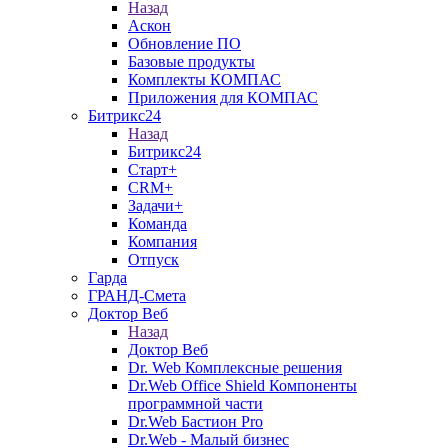
Назад
Аскон
Обновление ПО
Базовые продукты
Комплекты КОМПАС
Приложения для КОМПАС
Битрикс24
Назад
Битрикс24
Старт+
CRM+
Задачи+
Команда
Компания
Отпуск
Гарда
ГРАНД-Смета
Доктор Веб
Назад
Доктор Веб
Dr. Web Комплексные решения
Dr.Web Office Shield Компоненты
программной части
Dr.Web Бастион Pro
Dr.Web - Малый бизнес