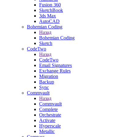
Fusion 360
SketchBook
3ds Max
AutoCAD
Bohemian Coding
Назад
Bohemian Coding
Sketch
CodeTwo
Назад
CodeTwo
Email Signatures
Exchange Rules
Migration
Backup
Sync
Commvault
Назад
Commvault
Complete
Orchestrate
Activate
Hyperscale
Metallic
Compass