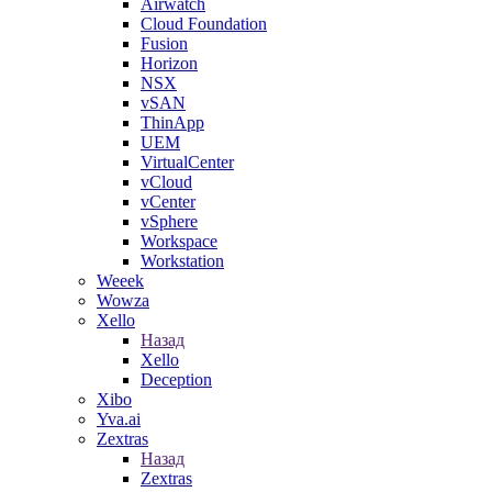
Airwatch
Cloud Foundation
Fusion
Horizon
NSX
vSAN
ThinApp
UEM
VirtualCenter
vCloud
vCenter
vSphere
Workspace
Workstation
Weeek
Wowza
Xello
Назад
Xello
Deception
Xibo
Yva.ai
Zextras
Назад
Zextras