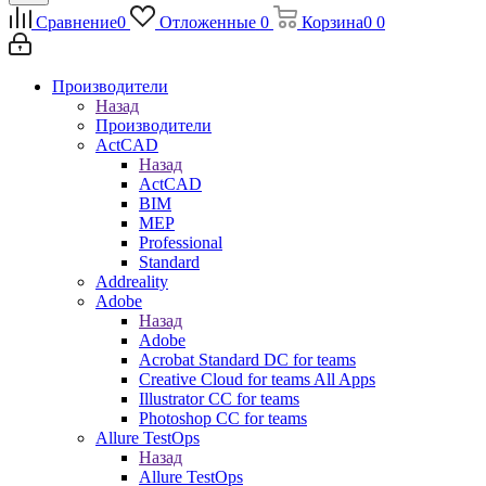
Сравнение
0
Отложенные
0
Корзина
0
0
Производители
Назад
Производители
ActCAD
Назад
ActCAD
BIM
MEP
Professional
Standard
Addreality
Adobe
Назад
Adobe
Acrobat Standard DC for teams
Creative Cloud for teams All Apps
Illustrator CC for teams
Photoshop CC for teams
Allure TestOps
Назад
Allure TestOps