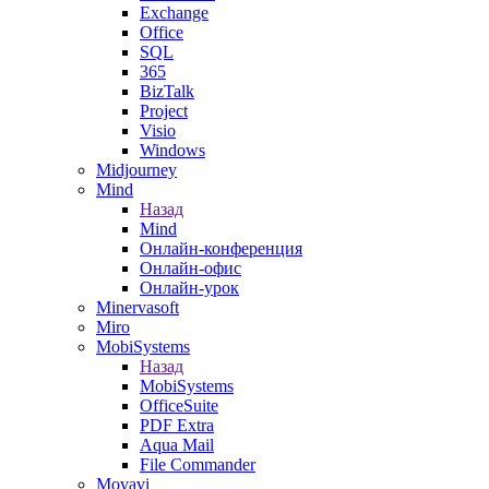
Exchange
Office
SQL
365
BizTalk
Project
Visio
Windows
Midjourney
Mind
Назад
Mind
Онлайн-конференция
Онлайн-офис
Онлайн-урок
Minervasoft
Miro
MobiSystems
Назад
MobiSystems
OfficeSuite
PDF Extra
Aqua Mail
File Commander
Movavi