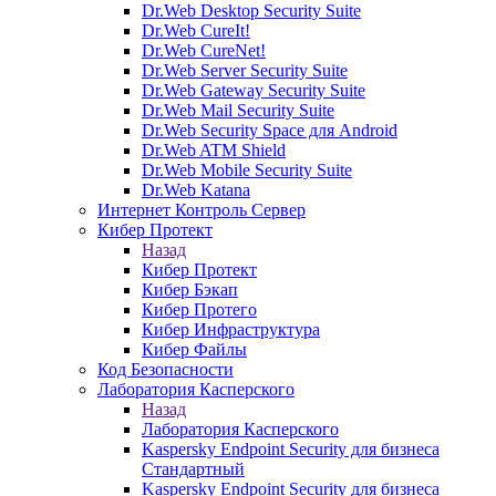
Dr.Web Desktop Security Suite
Dr.Web CureIt!
Dr.Web CureNet!
Dr.Web Server Security Suite
Dr.Web Gateway Security Suite
Dr.Web Mail Security Suite
Dr.Web Security Space для Android
Dr.Web ATM Shield
Dr.Web Mobile Security Suite
Dr.Web Katana
Интернет Контроль Сервер
Кибер Протект
Назад
Кибер Протект
Кибер Бэкап
Кибер Протего
Кибер Инфраструктура
Кибер Файлы
Код Безопасности
Лаборатория Касперского
Назад
Лаборатория Касперского
Kaspersky Endpoint Security для бизнеса
Стандартный
Kaspersky Endpoint Security для бизнеса