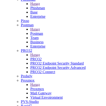
Назад
Phishman
Base
Enterprise
Pixso
Postman
Назад
Postman
Team
Business
Enterprise
PRO32
Назад
PRO32
PRO32 Endpoint Security Standard
PRO32 Endpoint Security Advanced
PRO32 Connect
Probely
Proxmox
Назад
Proxmox
Mail Gateway
Virtual Envoironment
PVS-Studio
Rapid7