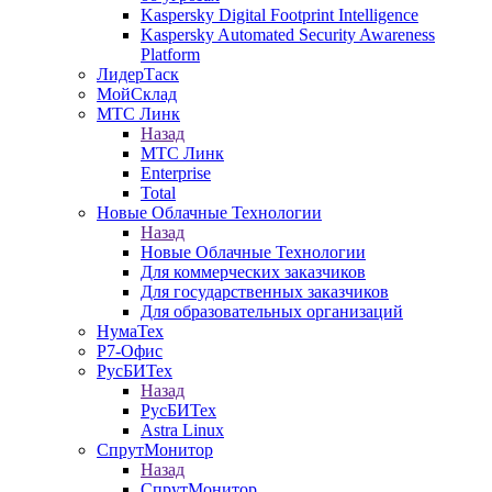
Kaspersky Digital Footprint Intelligence
Kaspersky Automated Security Awareness
Platform
ЛидерТаск
МойСклад
МТС Линк
Назад
МТС Линк
Enterprise
Total
Новые Облачные Технологии
Назад
Новые Облачные Технологии
Для коммерческих заказчиков
Для государственных заказчиков
Для образовательных организаций
НумаТех
Р7-Офис
РусБИТех
Назад
РусБИТех
Astra Linux
СпрутМонитор
Назад
СпрутМонитор