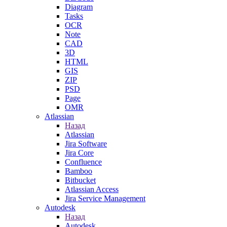
Diagram
Tasks
OCR
Note
CAD
3D
HTML
GIS
ZIP
PSD
Page
OMR
Atlassian
Назад
Atlassian
Jira Software
Jira Core
Confluence
Bamboo
Bitbucket
Atlassian Access
Jira Service Management
Autodesk
Назад
Autodesk