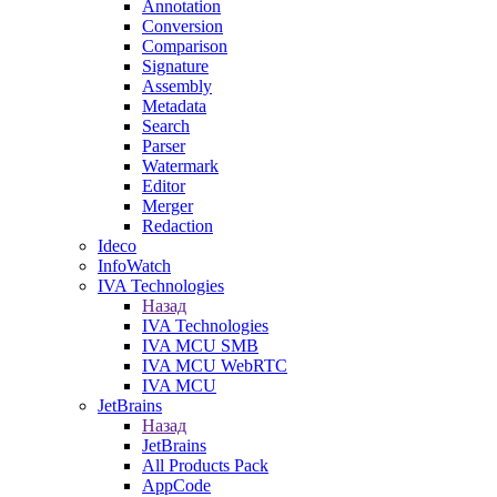
Annotation
Conversion
Comparison
Signature
Assembly
Metadata
Search
Parser
Watermark
Editor
Merger
Redaction
Ideco
InfoWatch
IVA Technologies
Назад
IVA Technologies
IVA MCU SMB
IVA MCU WebRTC
IVA MCU
JetBrains
Назад
JetBrains
All Products Pack
AppCode