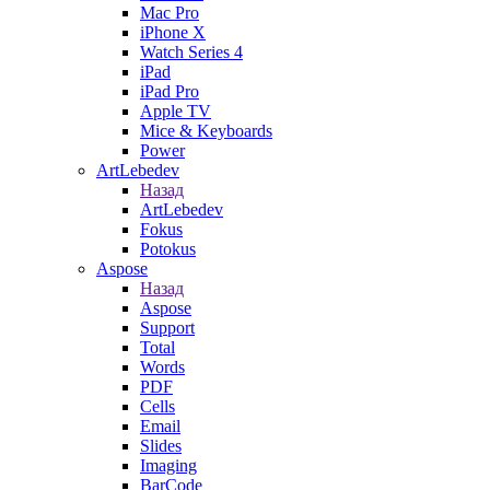
Mac Pro
iPhone X
Watch Series 4
iPad
iPad Pro
Apple TV
Mice & Keyboards
Power
ArtLebedev
Назад
ArtLebedev
Fokus
Potokus
Aspose
Назад
Aspose
Support
Total
Words
PDF
Cells
Email
Slides
Imaging
BarCode