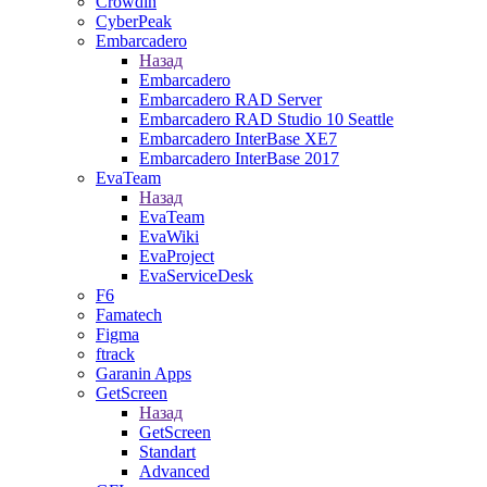
Crowdin
CyberPeak
Embarcadero
Назад
Embarcadero
Embarcadero RAD Server
Embarcadero RAD Studio 10 Seattle
Embarcadero InterBase XE7
Embarcadero InterBase 2017
EvaTeam
Назад
EvaTeam
EvaWiki
EvaProject
EvaServiceDesk
F6
Famatech
Figma
ftrack
Garanin Apps
GetScreen
Назад
GetScreen
Standart
Advanced