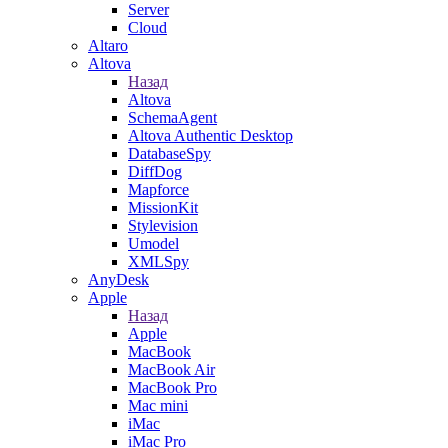
Server
Cloud
Altaro
Altova
Назад
Altova
SchemaAgent
Altova Authentic Desktop
DatabaseSpy
DiffDog
Mapforce
MissionKit
Stylevision
Umodel
XMLSpy
AnyDesk
Apple
Назад
Apple
MacBook
MacBook Air
MacBook Pro
Mac mini
iMac
iMac Pro