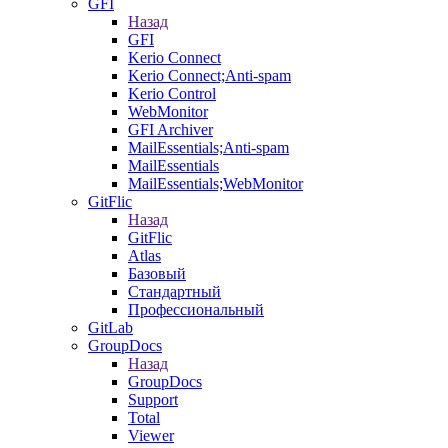
GFI
Назад
GFI
Kerio Connect
Kerio Connect;Anti-spam
Kerio Control
WebMonitor
GFI Archiver
MailEssentials;Anti-spam
MailEssentials
MailEssentials;WebMonitor
GitFlic
Назад
GitFlic
Atlas
Базовый
Стандартный
Профессиональный
GitLab
GroupDocs
Назад
GroupDocs
Support
Total
Viewer