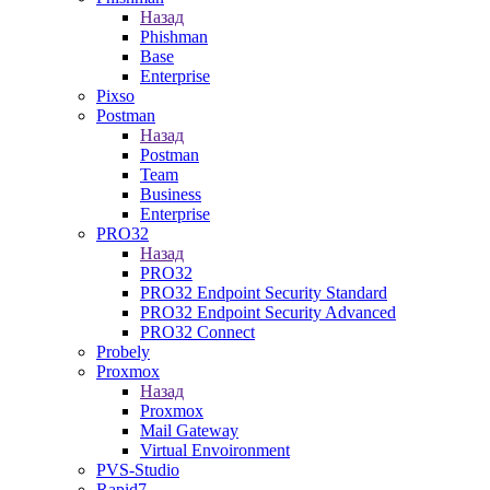
Назад
Phishman
Base
Enterprise
Pixso
Postman
Назад
Postman
Team
Business
Enterprise
PRO32
Назад
PRO32
PRO32 Endpoint Security Standard
PRO32 Endpoint Security Advanced
PRO32 Connect
Probely
Proxmox
Назад
Proxmox
Mail Gateway
Virtual Envoironment
PVS-Studio
Rapid7