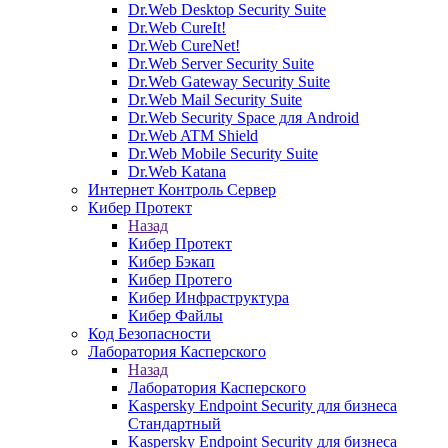
Dr.Web Desktop Security Suite
Dr.Web CureIt!
Dr.Web CureNet!
Dr.Web Server Security Suite
Dr.Web Gateway Security Suite
Dr.Web Mail Security Suite
Dr.Web Security Space для Android
Dr.Web ATM Shield
Dr.Web Mobile Security Suite
Dr.Web Katana
Интернет Контроль Сервер
Кибер Протект
Назад
Кибер Протект
Кибер Бэкап
Кибер Протего
Кибер Инфраструктура
Кибер Файлы
Код Безопасности
Лаборатория Касперского
Назад
Лаборатория Касперского
Kaspersky Endpoint Security для бизнеса
Стандартный
Kaspersky Endpoint Security для бизнеса