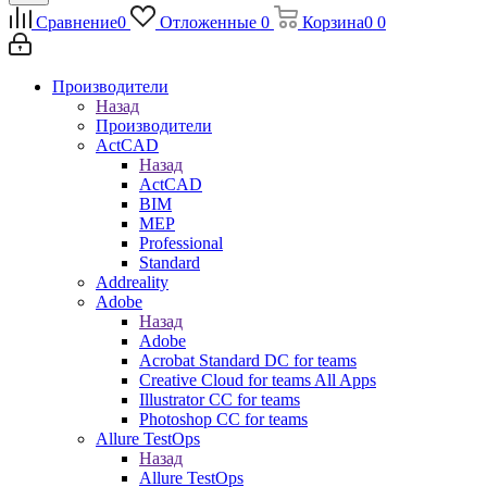
Сравнение
0
Отложенные
0
Корзина
0
0
Производители
Назад
Производители
ActCAD
Назад
ActCAD
BIM
MEP
Professional
Standard
Addreality
Adobe
Назад
Adobe
Acrobat Standard DC for teams
Creative Cloud for teams All Apps
Illustrator CC for teams
Photoshop CC for teams
Allure TestOps
Назад
Allure TestOps