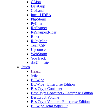
CLion
DataGrip
GoLand
IntelliJ IDEA
PhpStorm
PyCharm
ReSharper
ReSharper;Rider
Rider
RubyMine
TeamCity
Upsource
WebStorm
YouTrack
dotUltimate
Jetico
Назад
Jetico
BCWipe
BCWipe - Enterprise Edition
BestCrypt Container
BestCrypt Container - Enterprise Edition
BestCrypt Volume
BestCrypt Volume - Enterprise Edition
BCWipe Total WipeOut