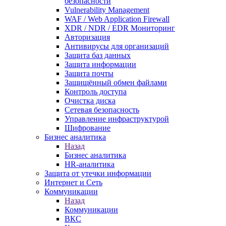
безопасности
Vulnerability Management
WAF / Web Application Firewall
XDR / NDR / EDR Мониторинг
Авторизация
Антивирусы для организаций
Защита баз данных
Защита информации
Защита почты
Защищённый обмен файлами
Контроль доступа
Очистка диска
Сетевая безопасность
Управление инфраструктурой
Шифрование
Бизнес аналитика
Назад
Бизнес аналитика
HR-аналитика
Защита от утечки информации
Интернет и Сеть
Коммуникации
Назад
Коммуникации
ВКС