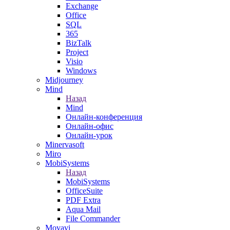
Exchange
Office
SQL
365
BizTalk
Project
Visio
Windows
Midjourney
Mind
Назад
Mind
Онлайн-конференция
Онлайн-офис
Онлайн-урок
Minervasoft
Miro
MobiSystems
Назад
MobiSystems
OfficeSuite
PDF Extra
Aqua Mail
File Commander
Movavi