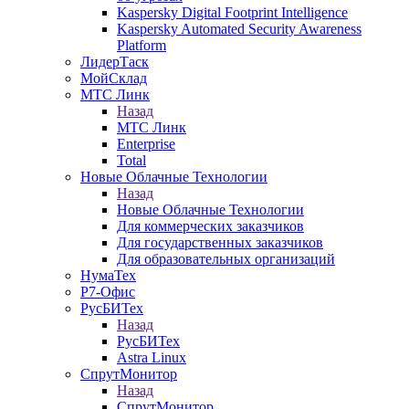
Kaspersky Digital Footprint Intelligence
Kaspersky Automated Security Awareness
Platform
ЛидерТаск
МойСклад
МТС Линк
Назад
МТС Линк
Enterprise
Total
Новые Облачные Технологии
Назад
Новые Облачные Технологии
Для коммерческих заказчиков
Для государственных заказчиков
Для образовательных организаций
НумаТех
Р7-Офис
РусБИТех
Назад
РусБИТех
Astra Linux
СпрутМонитор
Назад
СпрутМонитор