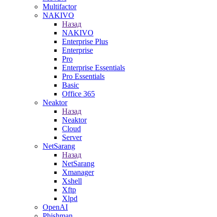
Multifactor
NAKIVO
Назад
NAKIVO
Enterprise Plus
Enterprise
Pro
Enterprise Essentials
Pro Essentials
Basic
Office 365
Neaktor
Назад
Neaktor
Cloud
Server
NetSarang
Назад
NetSarang
Xmanager
Xshell
Xftp
Xlpd
OpenAI
Phishman