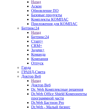
Назад
Аскон
Обновление ПО
Базовые продукты
Комплекты КОМПАС
Приложения для КОМПАС
Битрикс24
Назад
Битрикс24
Старт+
CRM+
Задачи+
Команда
Компания
Отпуск
Гарда
ГРАНД-Смета
Доктор Веб
Назад
Доктор Веб
Dr. Web Комплексные решения
Dr.Web Office Shield Компоненты
программной части
Dr.Web Бастион Pro
Dr.Web - Малый бизнес