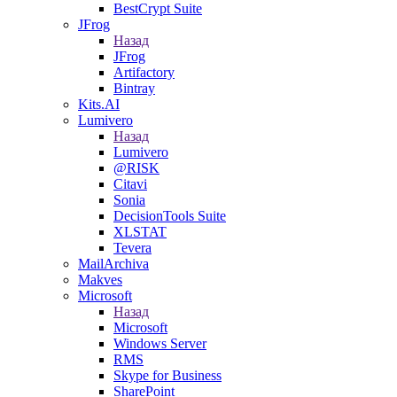
BestCrypt Suite
JFrog
Назад
JFrog
Artifactory
Bintray
Kits.AI
Lumivero
Назад
Lumivero
@RISK
Citavi
Sonia
DecisionTools Suite
XLSTAT
Tevera
MailArchiva
Makves
Microsoft
Назад
Microsoft
Windows Server
RMS
Skype for Business
SharePoint