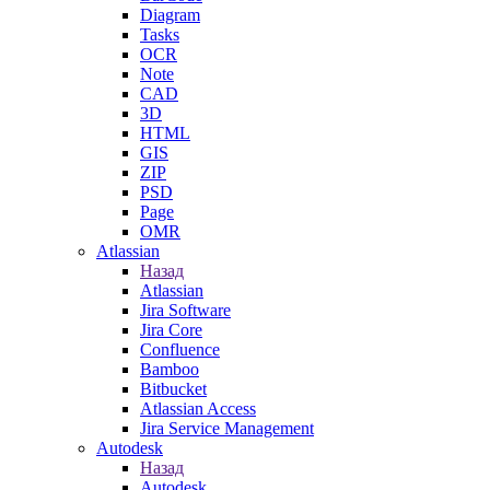
Diagram
Tasks
OCR
Note
CAD
3D
HTML
GIS
ZIP
PSD
Page
OMR
Atlassian
Назад
Atlassian
Jira Software
Jira Core
Confluence
Bamboo
Bitbucket
Atlassian Access
Jira Service Management
Autodesk
Назад
Autodesk