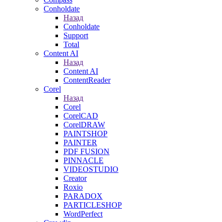
Conholdate
Назад
Conholdate
Support
Total
Content AI
Назад
Content AI
ContentReader
Corel
Назад
Corel
CorelCAD
CorelDRAW
PAINTSHOP
PAINTER
PDF FUSION
PINNACLE
VIDEOSTUDIO
Creator
Roxio
PARADOX
PARTICLESHOP
WordPerfect