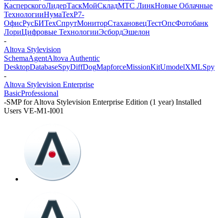
Касперского
ЛидерТаск
МойСклад
МТС Линк
Новые Облачные
Технологии
НумаТех
Р7-
Офис
РусБИТех
СпрутМонитор
Стахановец
ТестОпс
Фотобанк
Лори
Цифровые Технологии
Эсборд
Эшелон
-
Altova Stylevision
SchemaAgent
Altova Authentic
Desktop
DatabaseSpy
DiffDog
Mapforce
MissionKit
Umodel
XMLSpy
-
Altova Stylevision Enterprise
Basic
Professional
-
SMP for Altova Stylevision Enterprise Edition (1 year) Installed
Users VE-M1-I001