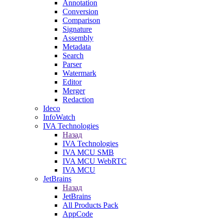
Annotation
Conversion
Comparison
Signature
Assembly
Metadata
Search
Parser
Watermark
Editor
Merger
Redaction
Ideco
InfoWatch
IVA Technologies
Назад
IVA Technologies
IVA MCU SMB
IVA MCU WebRTC
IVA MCU
JetBrains
Назад
JetBrains
All Products Pack
AppCode