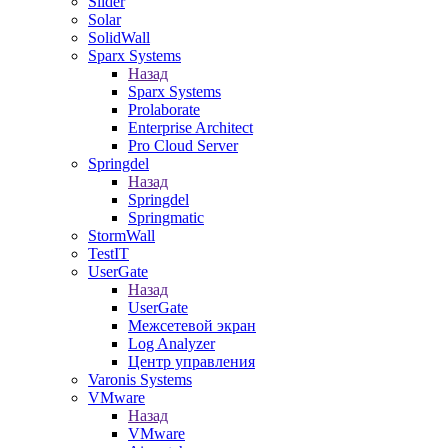
Slider
Solar
SolidWall
Sparx Systems
Назад
Sparx Systems
Prolaborate
Enterprise Architect
Pro Cloud Server
Springdel
Назад
Springdel
Springmatic
StormWall
TestIT
UserGate
Назад
UserGate
Межсетевой экран
Log Analyzer
Центр управления
Varonis Systems
VMware
Назад
VMware