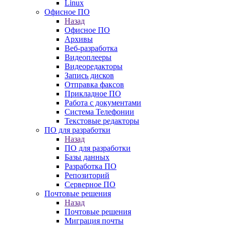
Linux
Офисное ПО
Назад
Офисное ПО
Архивы
Веб-разработка
Видеоплееры
Видеоредакторы
Запись дисков
Отправка факсов
Прикладное ПО
Работа с документами
Система Телефонии
Текстовые редакторы
ПО для разработки
Назад
ПО для разработки
Базы данных
Разработка ПО
Репозиторий
Серверное ПО
Почтовые решения
Назад
Почтовые решения
Миграция почты