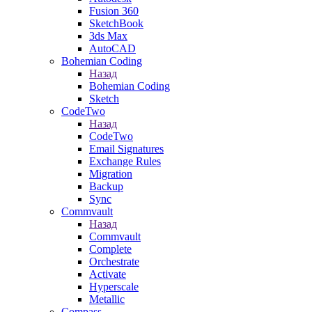
Fusion 360
SketchBook
3ds Max
AutoCAD
Bohemian Coding
Назад
Bohemian Coding
Sketch
CodeTwo
Назад
CodeTwo
Email Signatures
Exchange Rules
Migration
Backup
Sync
Commvault
Назад
Commvault
Complete
Orchestrate
Activate
Hyperscale
Metallic
Compass