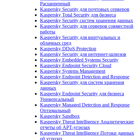
Расширенный
Kaspersky Security для почтовых серверов
Kaspersky Total Security для бизнеса
Kaspersky Security систем хранения данных
Kaspersky Security для серверов совместной
работы
Kaspersky Security для виртуальных и
облачных сред
Kaspersky DDoS Protection
Kaspersky Security для интернет-шлюзов
Kaspersky Embedded Systems Security
Kaspersky Endpoint Security Cloud
Kaspersky Systems Management
Kaspersky Endpoint Detection and Response
Kaspersky Security для систем хранения
данных
Kaspersky Endpoint Security для бизнеса
Универсальный
Kaspersky Managed Detection and Response
Оптимальный
Kaspersky Sandbox
Kaspersky Threat Intelligence Аналитические
отчеты об АРТ-угрозах
Kaspersky Threat Intelligence Потоки данных
об угрозах