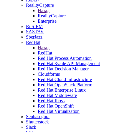
RealityCapture
Назад
RealityCapture
Enterprise
RuSIEM
SASTAV
SberJazz
RedHat
Назад
RedHat
Red Hat Process Automation
Red Hat 3scale API Management
Red Hat Decision Manager
Cloudforms
Red Hat Cloud Infrastructure
Red Hat OpenStack Platform
Red Hat Enterprise Linux
Red Hat Middleware
Red Hat Jboss
Red Hat OpenShift
Red Hat Virtualization
Senhasegura
Shutterstock
Slack