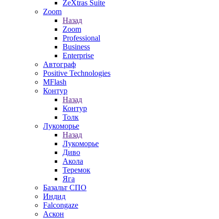
ZeXtras Suite
Zoom
Назад
Zoom
Professional
Business
Enterprise
Автограф
Positive Technologies
MFlash
Контур
Назад
Контур
Толк
Лукоморье
Назад
Лукоморье
Диво
Акола
Теремок
Яга
Базальт СПО
Индид
Falcongaze
Аскон