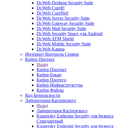
Dr.Web Desktop Security Suite
Dr.Web CureIt!
Dr.Web CureNet!
Dr.Web Server Security Suite
Dr.Web Gateway Security Suite
Dr.Web Mail Security Suite
Dr.Web Security Space для Android
Dr.Web ATM Shield
Dr.Web Mobile Security Suite
Dr.Web Katana
Интернет Контроль Сервер
Кибер Протект
Назад
Кибер Протект
Кибер Бэкап
Кибер Протего
Кибер Инфраструктура
Кибер Файлы
Код Безопасности
Лаборатория Касперского
Назад
Лаборатория Касперского
Kaspersky Endpoint Security для бизнеса
Стандартный
Kaspersky Endpoint Security для бизнеса