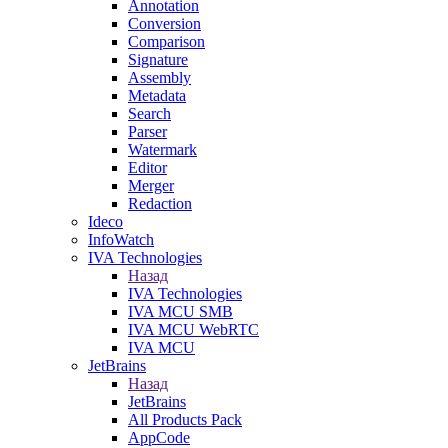
Annotation
Conversion
Comparison
Signature
Assembly
Metadata
Search
Parser
Watermark
Editor
Merger
Redaction
Ideco
InfoWatch
IVA Technologies
Назад
IVA Technologies
IVA MCU SMB
IVA MCU WebRTC
IVA MCU
JetBrains
Назад
JetBrains
All Products Pack
AppCode