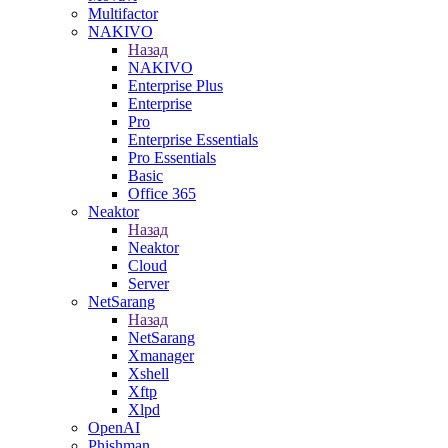
Multifactor
NAKIVO
Назад
NAKIVO
Enterprise Plus
Enterprise
Pro
Enterprise Essentials
Pro Essentials
Basic
Office 365
Neaktor
Назад
Neaktor
Cloud
Server
NetSarang
Назад
NetSarang
Xmanager
Xshell
Xftp
Xlpd
OpenAI
Phishman