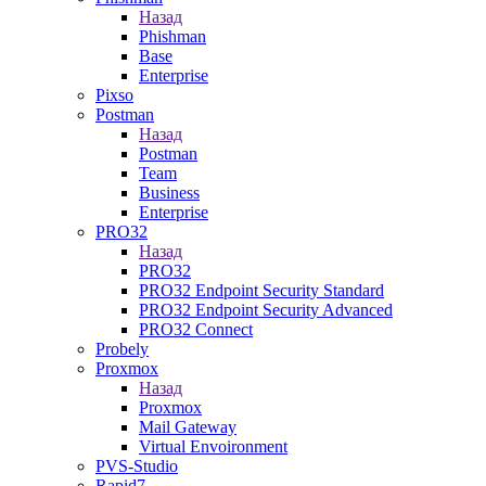
Назад
Phishman
Base
Enterprise
Pixso
Postman
Назад
Postman
Team
Business
Enterprise
PRO32
Назад
PRO32
PRO32 Endpoint Security Standard
PRO32 Endpoint Security Advanced
PRO32 Connect
Probely
Proxmox
Назад
Proxmox
Mail Gateway
Virtual Envoironment
PVS-Studio
Rapid7