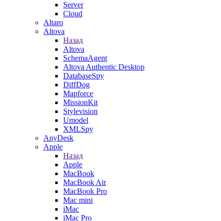
Server
Cloud
Altaro
Altova
Назад
Altova
SchemaAgent
Altova Authentic Desktop
DatabaseSpy
DiffDog
Mapforce
MissionKit
Stylevision
Umodel
XMLSpy
AnyDesk
Apple
Назад
Apple
MacBook
MacBook Air
MacBook Pro
Mac mini
iMac
iMac Pro