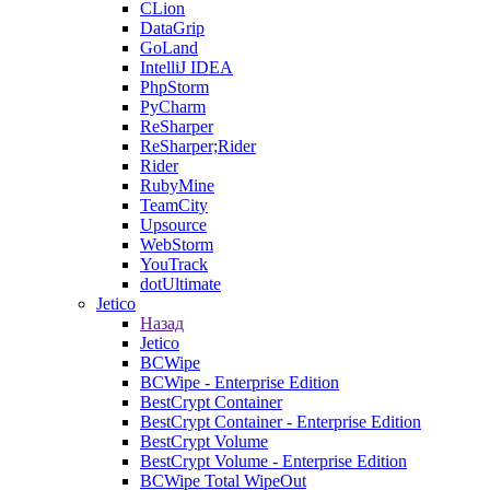
CLion
DataGrip
GoLand
IntelliJ IDEA
PhpStorm
PyCharm
ReSharper
ReSharper;Rider
Rider
RubyMine
TeamCity
Upsource
WebStorm
YouTrack
dotUltimate
Jetico
Назад
Jetico
BCWipe
BCWipe - Enterprise Edition
BestCrypt Container
BestCrypt Container - Enterprise Edition
BestCrypt Volume
BestCrypt Volume - Enterprise Edition
BCWipe Total WipeOut