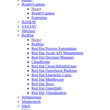
RealityCapture
Назад
RealityCapture
Enterprise
RuSIEM
SASTAV
SberJazz
RedHat
Назад
RedHat
Red Hat Process Automation
Red Hat 3scale API Management
Red Hat Decision Manager
Cloudforms
Red Hat Cloud Infrastructure
Red Hat OpenStack Platform
Red Hat Enterprise Linux
Red Hat Middleware
Red Hat Jboss
Red Hat OpenShift
Red Hat Virtualization
Senhasegura
Shutterstock
Slack