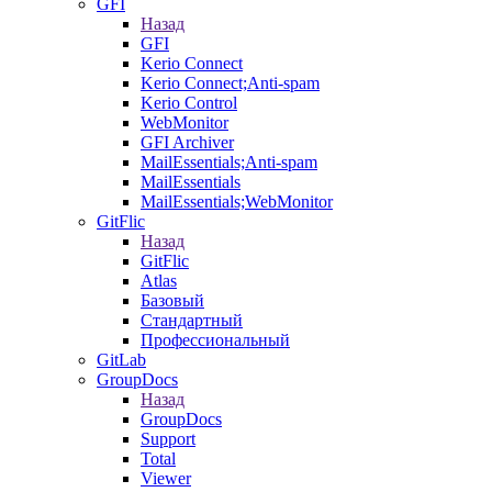
GFI
Назад
GFI
Kerio Connect
Kerio Connect;Anti-spam
Kerio Control
WebMonitor
GFI Archiver
MailEssentials;Anti-spam
MailEssentials
MailEssentials;WebMonitor
GitFlic
Назад
GitFlic
Atlas
Базовый
Стандартный
Профессиональный
GitLab
GroupDocs
Назад
GroupDocs
Support
Total
Viewer