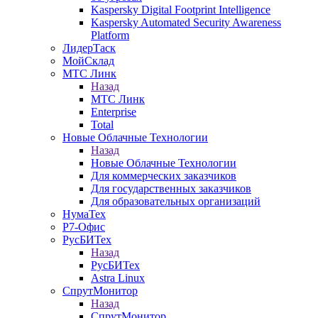
Kaspersky Digital Footprint Intelligence
Kaspersky Automated Security Awareness
Platform
ЛидерТаск
МойСклад
МТС Линк
Назад
МТС Линк
Enterprise
Total
Новые Облачные Технологии
Назад
Новые Облачные Технологии
Для коммерческих заказчиков
Для государственных заказчиков
Для образовательных организаций
НумаТех
Р7-Офис
РусБИТех
Назад
РусБИТех
Astra Linux
СпрутМонитор
Назад
СпрутМонитор