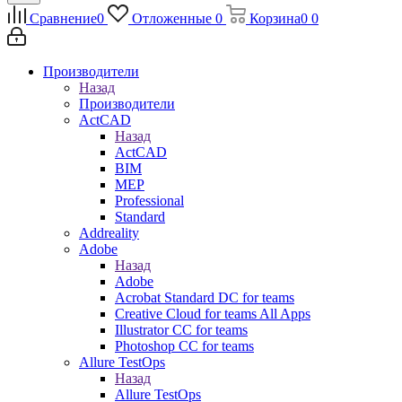
Сравнение
0
Отложенные
0
Корзина
0
0
Производители
Назад
Производители
ActCAD
Назад
ActCAD
BIM
MEP
Professional
Standard
Addreality
Adobe
Назад
Adobe
Acrobat Standard DC for teams
Creative Cloud for teams All Apps
Illustrator CC for teams
Photoshop CC for teams
Allure TestOps
Назад
Allure TestOps