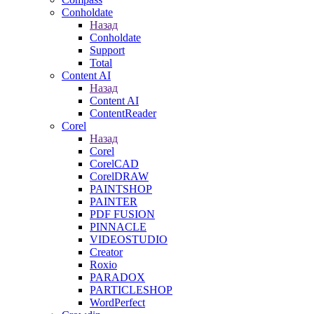
Conholdate
Назад
Conholdate
Support
Total
Content AI
Назад
Content AI
ContentReader
Corel
Назад
Corel
CorelCAD
CorelDRAW
PAINTSHOP
PAINTER
PDF FUSION
PINNACLE
VIDEOSTUDIO
Creator
Roxio
PARADOX
PARTICLESHOP
WordPerfect