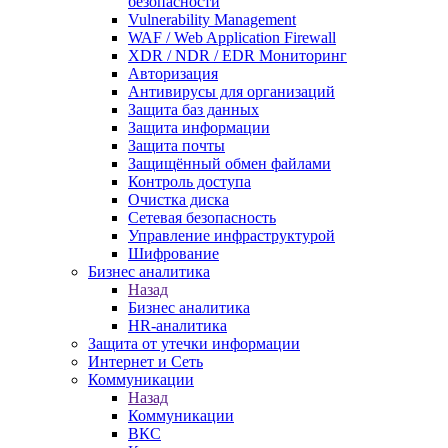
безопасности
Vulnerability Management
WAF / Web Application Firewall
XDR / NDR / EDR Мониторинг
Авторизация
Антивирусы для организаций
Защита баз данных
Защита информации
Защита почты
Защищённый обмен файлами
Контроль доступа
Очистка диска
Сетевая безопасность
Управление инфраструктурой
Шифрование
Бизнес аналитика
Назад
Бизнес аналитика
HR-аналитика
Защита от утечки информации
Интернет и Сеть
Коммуникации
Назад
Коммуникации
ВКС