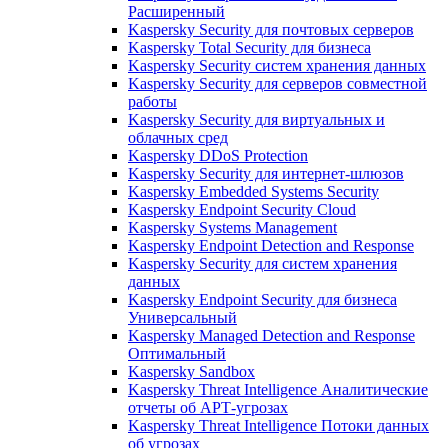
Расширенный
Kaspersky Security для почтовых серверов
Kaspersky Total Security для бизнеса
Kaspersky Security систем хранения данных
Kaspersky Security для серверов совместной
работы
Kaspersky Security для виртуальных и
облачных сред
Kaspersky DDoS Protection
Kaspersky Security для интернет-шлюзов
Kaspersky Embedded Systems Security
Kaspersky Endpoint Security Cloud
Kaspersky Systems Management
Kaspersky Endpoint Detection and Response
Kaspersky Security для систем хранения
данных
Kaspersky Endpoint Security для бизнеса
Универсальный
Kaspersky Managed Detection and Response
Оптимальный
Kaspersky Sandbox
Kaspersky Threat Intelligence Аналитические
отчеты об АРТ-угрозах
Kaspersky Threat Intelligence Потоки данных
об угрозах