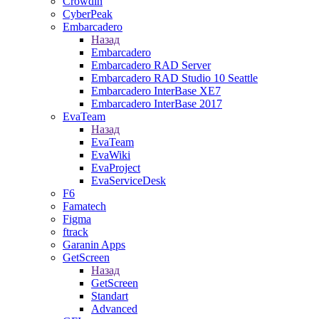
Crowdin
CyberPeak
Embarcadero
Назад
Embarcadero
Embarcadero RAD Server
Embarcadero RAD Studio 10 Seattle
Embarcadero InterBase XE7
Embarcadero InterBase 2017
EvaTeam
Назад
EvaTeam
EvaWiki
EvaProject
EvaServiceDesk
F6
Famatech
Figma
ftrack
Garanin Apps
GetScreen
Назад
GetScreen
Standart
Advanced