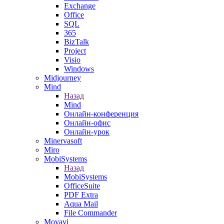
Exchange
Office
SQL
365
BizTalk
Project
Visio
Windows
Midjourney
Mind
Назад
Mind
Онлайн-конференция
Онлайн-офис
Онлайн-урок
Minervasoft
Miro
MobiSystems
Назад
MobiSystems
OfficeSuite
PDF Extra
Aqua Mail
File Commander
Movavi