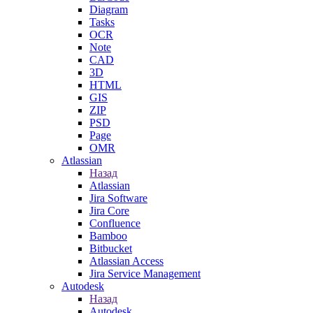
Diagram
Tasks
OCR
Note
CAD
3D
HTML
GIS
ZIP
PSD
Page
OMR
Atlassian
Назад
Atlassian
Jira Software
Jira Core
Confluence
Bamboo
Bitbucket
Atlassian Access
Jira Service Management
Autodesk
Назад
Autodesk