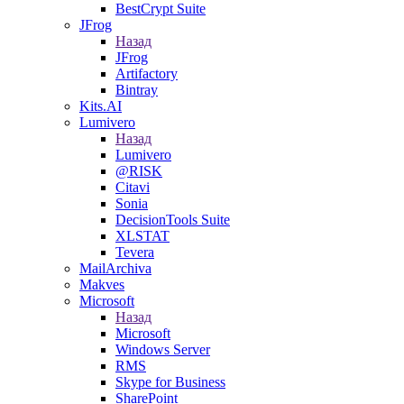
BestCrypt Suite
JFrog
Назад
JFrog
Artifactory
Bintray
Kits.AI
Lumivero
Назад
Lumivero
@RISK
Citavi
Sonia
DecisionTools Suite
XLSTAT
Tevera
MailArchiva
Makves
Microsoft
Назад
Microsoft
Windows Server
RMS
Skype for Business
SharePoint