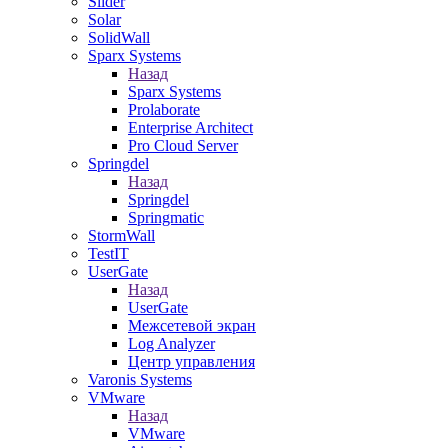
Slider
Solar
SolidWall
Sparx Systems
Назад
Sparx Systems
Prolaborate
Enterprise Architect
Pro Cloud Server
Springdel
Назад
Springdel
Springmatic
StormWall
TestIT
UserGate
Назад
UserGate
Межсетевой экран
Log Analyzer
Центр управления
Varonis Systems
VMware
Назад
VMware