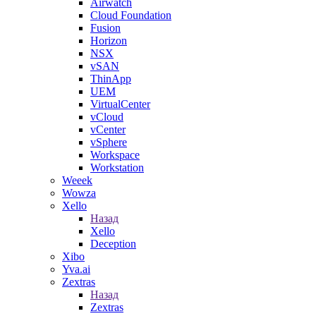
Airwatch
Cloud Foundation
Fusion
Horizon
NSX
vSAN
ThinApp
UEM
VirtualCenter
vCloud
vCenter
vSphere
Workspace
Workstation
Weeek
Wowza
Xello
Назад
Xello
Deception
Xibo
Yva.ai
Zextras
Назад
Zextras