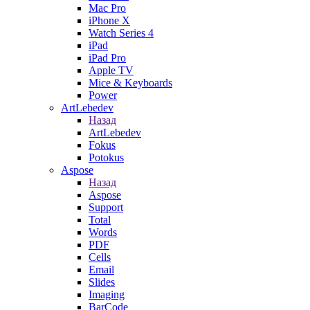
Mac Pro
iPhone X
Watch Series 4
iPad
iPad Pro
Apple TV
Mice & Keyboards
Power
ArtLebedev
Назад
ArtLebedev
Fokus
Potokus
Aspose
Назад
Aspose
Support
Total
Words
PDF
Cells
Email
Slides
Imaging
BarCode