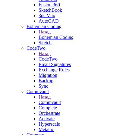
Fusion 360
SketchBook
3ds Max
AutoCAD
Bohemian Coding
Назад
Bohemian Coding
Sketch
CodeTwo
Назад
CodeTwo
Email Signatures
Exchange Rules
Migration
Backup
Sync
Commvault
Назад
Commvault
Complete
Orchestrate
Activate
Hyperscale
Metallic
Compass