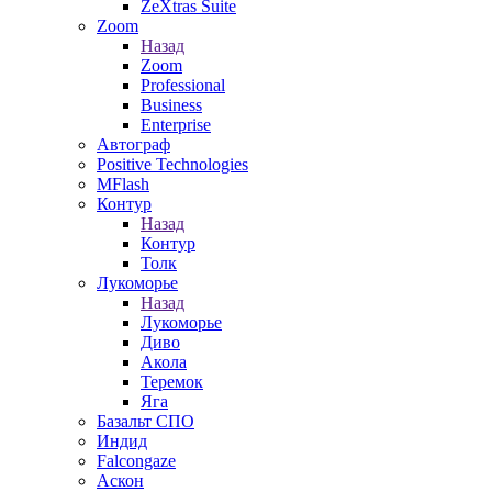
ZeXtras Suite
Zoom
Назад
Zoom
Professional
Business
Enterprise
Автограф
Positive Technologies
MFlash
Контур
Назад
Контур
Толк
Лукоморье
Назад
Лукоморье
Диво
Акола
Теремок
Яга
Базальт СПО
Индид
Falcongaze
Аскон