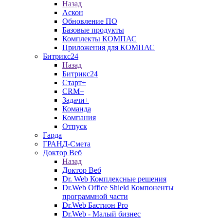
Назад
Аскон
Обновление ПО
Базовые продукты
Комплекты КОМПАС
Приложения для КОМПАС
Битрикс24
Назад
Битрикс24
Старт+
CRM+
Задачи+
Команда
Компания
Отпуск
Гарда
ГРАНД-Смета
Доктор Веб
Назад
Доктор Веб
Dr. Web Комплексные решения
Dr.Web Office Shield Компоненты
программной части
Dr.Web Бастион Pro
Dr.Web - Малый бизнес