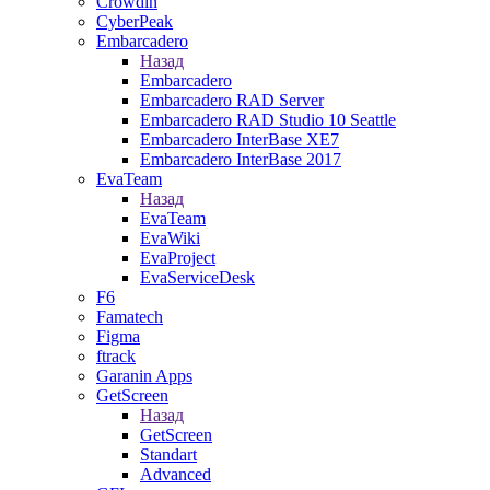
Crowdin
CyberPeak
Embarcadero
Назад
Embarcadero
Embarcadero RAD Server
Embarcadero RAD Studio 10 Seattle
Embarcadero InterBase XE7
Embarcadero InterBase 2017
EvaTeam
Назад
EvaTeam
EvaWiki
EvaProject
EvaServiceDesk
F6
Famatech
Figma
ftrack
Garanin Apps
GetScreen
Назад
GetScreen
Standart
Advanced