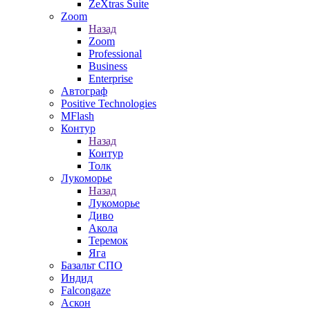
ZeXtras Suite
Zoom
Назад
Zoom
Professional
Business
Enterprise
Автограф
Positive Technologies
MFlash
Контур
Назад
Контур
Толк
Лукоморье
Назад
Лукоморье
Диво
Акола
Теремок
Яга
Базальт СПО
Индид
Falcongaze
Аскон