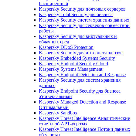
Расширенный
Kaspersky Security для почтовых серверов
Kaspersky Total Security для бизнеса
Kaspersky Security систем хранения данных
Kaspersky Security для серверов совместной
работы
Kaspersky Security для виртуальных и
облачных сред
Kaspersky DDoS Protection
Kaspersky Security для интернет-шлюзов
Kaspersky Embedded Systems Security
Kaspersky Endpoint Security Cloud
Kaspersky Systems Management
Kaspersky Endpoint Detection and Response
Kaspersky Security для систем хранения
данных
Kaspersky Endpoint Security для бизнеса
Универсальный
Kaspersky Managed Detection and Response
Оптимальный
Kaspersky Sandbox
Kaspersky Threat Intelligence Аналитические
отчеты об АРТ-угрозах
Kaspersky Threat Intelligence Потоки данных
об угрозах