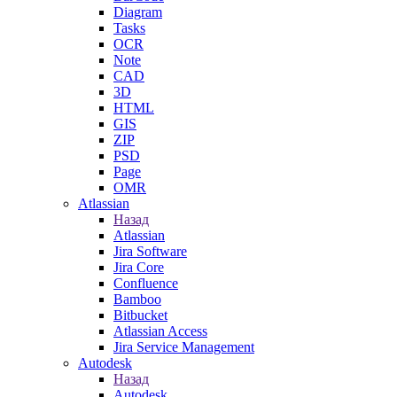
Diagram
Tasks
OCR
Note
CAD
3D
HTML
GIS
ZIP
PSD
Page
OMR
Atlassian
Назад
Atlassian
Jira Software
Jira Core
Confluence
Bamboo
Bitbucket
Atlassian Access
Jira Service Management
Autodesk
Назад
Autodesk