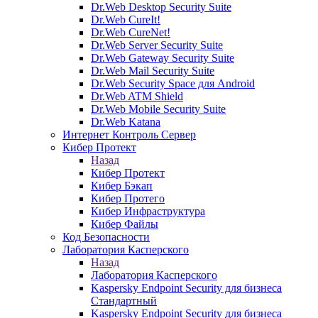
Dr.Web Desktop Security Suite
Dr.Web CureIt!
Dr.Web CureNet!
Dr.Web Server Security Suite
Dr.Web Gateway Security Suite
Dr.Web Mail Security Suite
Dr.Web Security Space для Android
Dr.Web ATM Shield
Dr.Web Mobile Security Suite
Dr.Web Katana
Интернет Контроль Сервер
Кибер Протект
Назад
Кибер Протект
Кибер Бэкап
Кибер Протего
Кибер Инфраструктура
Кибер Файлы
Код Безопасности
Лаборатория Касперского
Назад
Лаборатория Касперского
Kaspersky Endpoint Security для бизнеса
Стандартный
Kaspersky Endpoint Security для бизнеса