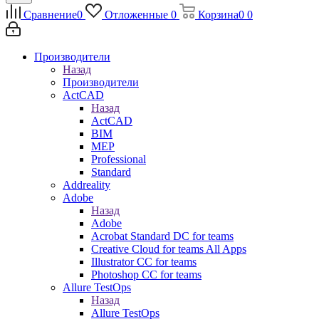
Сравнение
0
Отложенные
0
Корзина
0
0
Производители
Назад
Производители
ActCAD
Назад
ActCAD
BIM
MEP
Professional
Standard
Addreality
Adobe
Назад
Adobe
Acrobat Standard DC for teams
Creative Cloud for teams All Apps
Illustrator CC for teams
Photoshop CC for teams
Allure TestOps
Назад
Allure TestOps