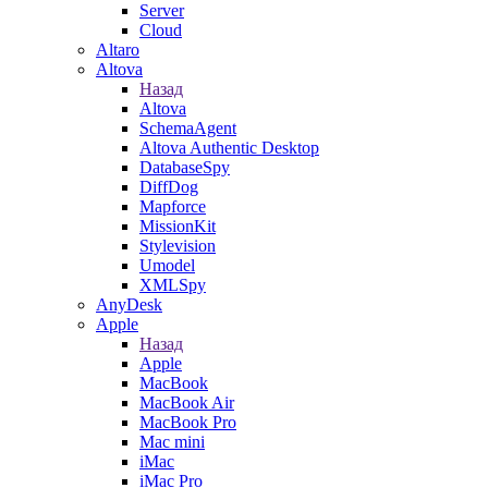
Server
Cloud
Altaro
Altova
Назад
Altova
SchemaAgent
Altova Authentic Desktop
DatabaseSpy
DiffDog
Mapforce
MissionKit
Stylevision
Umodel
XMLSpy
AnyDesk
Apple
Назад
Apple
MacBook
MacBook Air
MacBook Pro
Mac mini
iMac
iMac Pro