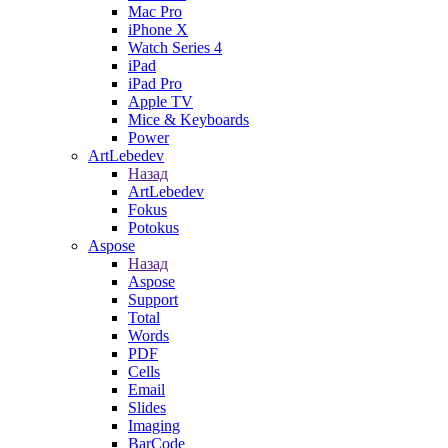
Mac Pro
iPhone X
Watch Series 4
iPad
iPad Pro
Apple TV
Mice & Keyboards
Power
ArtLebedev
Назад
ArtLebedev
Fokus
Potokus
Aspose
Назад
Aspose
Support
Total
Words
PDF
Cells
Email
Slides
Imaging
BarCode