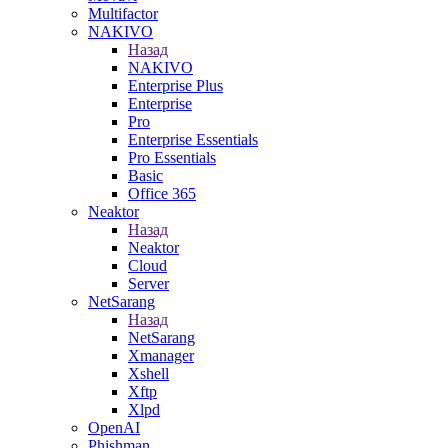
Multifactor
NAKIVO
Назад
NAKIVO
Enterprise Plus
Enterprise
Pro
Enterprise Essentials
Pro Essentials
Basic
Office 365
Neaktor
Назад
Neaktor
Cloud
Server
NetSarang
Назад
NetSarang
Xmanager
Xshell
Xftp
Xlpd
OpenAI
Phishman