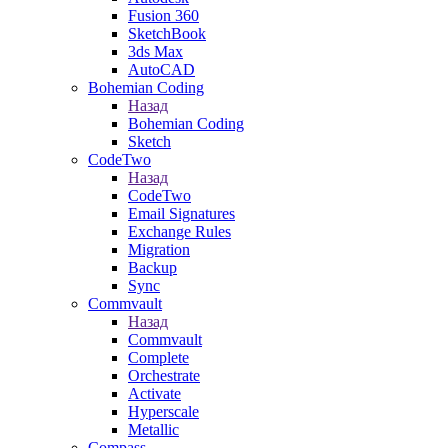
Fusion 360
SketchBook
3ds Max
AutoCAD
Bohemian Coding
Назад
Bohemian Coding
Sketch
CodeTwo
Назад
CodeTwo
Email Signatures
Exchange Rules
Migration
Backup
Sync
Commvault
Назад
Commvault
Complete
Orchestrate
Activate
Hyperscale
Metallic
Compass