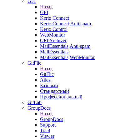
GFI
Назад
GFI
Kerio Connect
Kerio Connect;Anti-spam
Kerio Control
WebMonitor
GFI Archiver
MailEssentials;Anti-spam
MailEssentials
MailEssentials;WebMonitor
GitFlic
Назад
GitFlic
Atlas
Базовый
Стандартный
Профессиональный
GitLab
GroupDocs
Назад
GroupDocs
Support
Total
Viewer