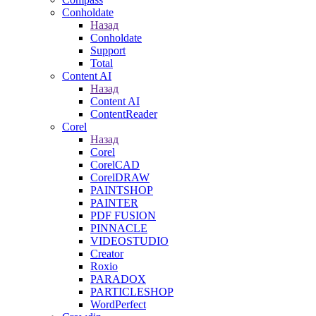
Conholdate
Назад
Conholdate
Support
Total
Content AI
Назад
Content AI
ContentReader
Corel
Назад
Corel
CorelCAD
CorelDRAW
PAINTSHOP
PAINTER
PDF FUSION
PINNACLE
VIDEOSTUDIO
Creator
Roxio
PARADOX
PARTICLESHOP
WordPerfect