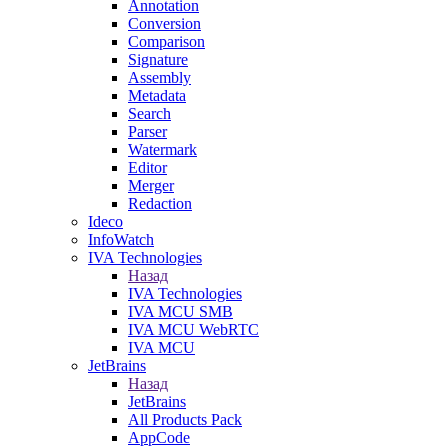
Annotation
Conversion
Comparison
Signature
Assembly
Metadata
Search
Parser
Watermark
Editor
Merger
Redaction
Ideco
InfoWatch
IVA Technologies
Назад
IVA Technologies
IVA MCU SMB
IVA MCU WebRTC
IVA MCU
JetBrains
Назад
JetBrains
All Products Pack
AppCode