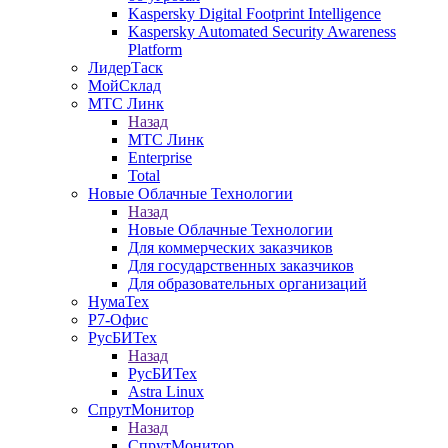
Kaspersky Digital Footprint Intelligence
Kaspersky Automated Security Awareness
Platform
ЛидерТаск
МойСклад
МТС Линк
Назад
МТС Линк
Enterprise
Total
Новые Облачные Технологии
Назад
Новые Облачные Технологии
Для коммерческих заказчиков
Для государственных заказчиков
Для образовательных организаций
НумаТех
Р7-Офис
РусБИТех
Назад
РусБИТех
Astra Linux
СпрутМонитор
Назад
СпрутМонитор