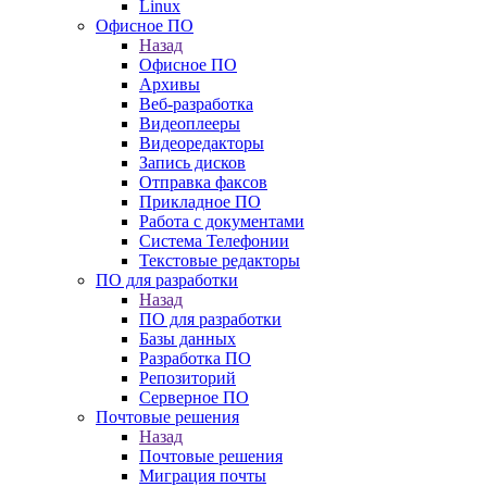
Linux
Офисное ПО
Назад
Офисное ПО
Архивы
Веб-разработка
Видеоплееры
Видеоредакторы
Запись дисков
Отправка факсов
Прикладное ПО
Работа с документами
Система Телефонии
Текстовые редакторы
ПО для разработки
Назад
ПО для разработки
Базы данных
Разработка ПО
Репозиторий
Серверное ПО
Почтовые решения
Назад
Почтовые решения
Миграция почты