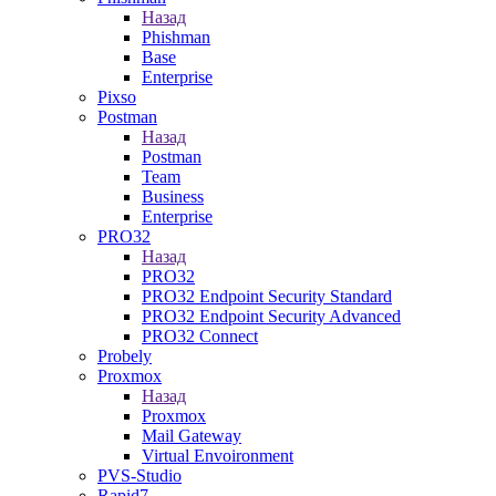
Назад
Phishman
Base
Enterprise
Pixso
Postman
Назад
Postman
Team
Business
Enterprise
PRO32
Назад
PRO32
PRO32 Endpoint Security Standard
PRO32 Endpoint Security Advanced
PRO32 Connect
Probely
Proxmox
Назад
Proxmox
Mail Gateway
Virtual Envoironment
PVS-Studio
Rapid7