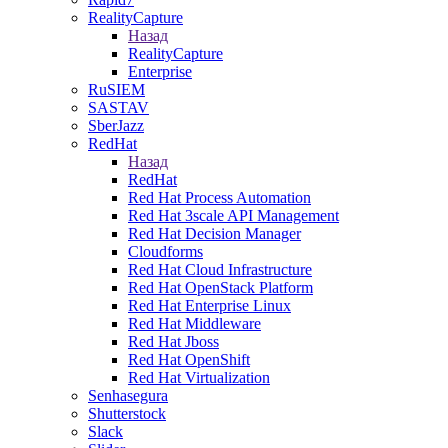
RealityCapture
Назад
RealityCapture
Enterprise
RuSIEM
SASTAV
SberJazz
RedHat
Назад
RedHat
Red Hat Process Automation
Red Hat 3scale API Management
Red Hat Decision Manager
Cloudforms
Red Hat Cloud Infrastructure
Red Hat OpenStack Platform
Red Hat Enterprise Linux
Red Hat Middleware
Red Hat Jboss
Red Hat OpenShift
Red Hat Virtualization
Senhasegura
Shutterstock
Slack