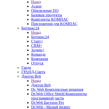
Назад
Аскон
Обновление ПО
Базовые продукты
Комплекты КОМПАС
Приложения для КОМПАС
Битрикс24
Назад
Битрикс24
Старт+
CRM+
Задачи+
Команда
Компания
Отпуск
Гарда
ГРАНД-Смета
Доктор Веб
Назад
Доктор Веб
Dr. Web Комплексные решения
Dr.Web Office Shield Компоненты
программной части
Dr.Web Бастион Pro
Dr.Web - Малый бизнес