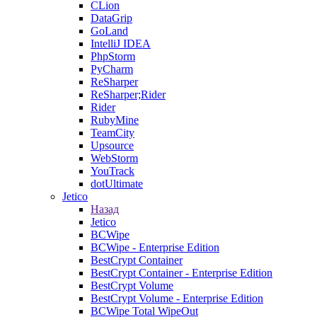
CLion
DataGrip
GoLand
IntelliJ IDEA
PhpStorm
PyCharm
ReSharper
ReSharper;Rider
Rider
RubyMine
TeamCity
Upsource
WebStorm
YouTrack
dotUltimate
Jetico
Назад
Jetico
BCWipe
BCWipe - Enterprise Edition
BestCrypt Container
BestCrypt Container - Enterprise Edition
BestCrypt Volume
BestCrypt Volume - Enterprise Edition
BCWipe Total WipeOut