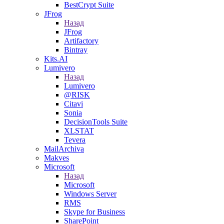
BestCrypt Suite
JFrog
Назад
JFrog
Artifactory
Bintray
Kits.AI
Lumivero
Назад
Lumivero
@RISK
Citavi
Sonia
DecisionTools Suite
XLSTAT
Tevera
MailArchiva
Makves
Microsoft
Назад
Microsoft
Windows Server
RMS
Skype for Business
SharePoint