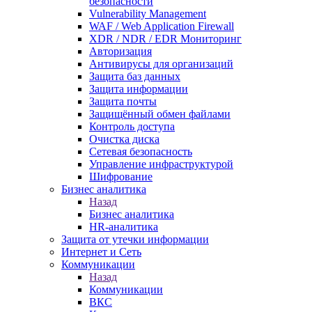
безопасности
Vulnerability Management
WAF / Web Application Firewall
XDR / NDR / EDR Мониторинг
Авторизация
Антивирусы для организаций
Защита баз данных
Защита информации
Защита почты
Защищённый обмен файлами
Контроль доступа
Очистка диска
Сетевая безопасность
Управление инфраструктурой
Шифрование
Бизнес аналитика
Назад
Бизнес аналитика
HR-аналитика
Защита от утечки информации
Интернет и Сеть
Коммуникации
Назад
Коммуникации
ВКС