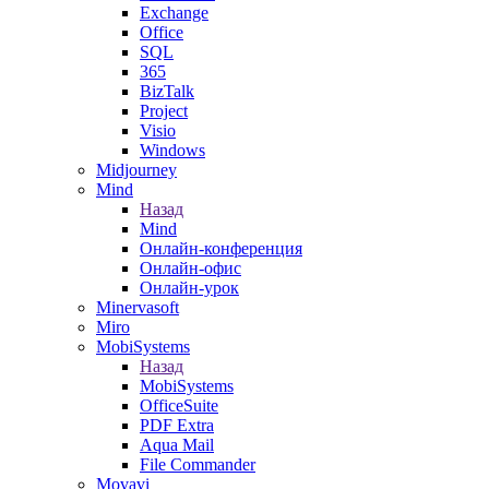
Exchange
Office
SQL
365
BizTalk
Project
Visio
Windows
Midjourney
Mind
Назад
Mind
Онлайн-конференция
Онлайн-офис
Онлайн-урок
Minervasoft
Miro
MobiSystems
Назад
MobiSystems
OfficeSuite
PDF Extra
Aqua Mail
File Commander
Movavi