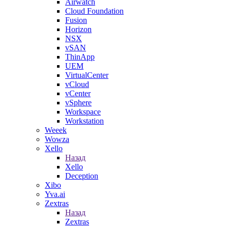
Airwatch
Cloud Foundation
Fusion
Horizon
NSX
vSAN
ThinApp
UEM
VirtualCenter
vCloud
vCenter
vSphere
Workspace
Workstation
Weeek
Wowza
Xello
Назад
Xello
Deception
Xibo
Yva.ai
Zextras
Назад
Zextras