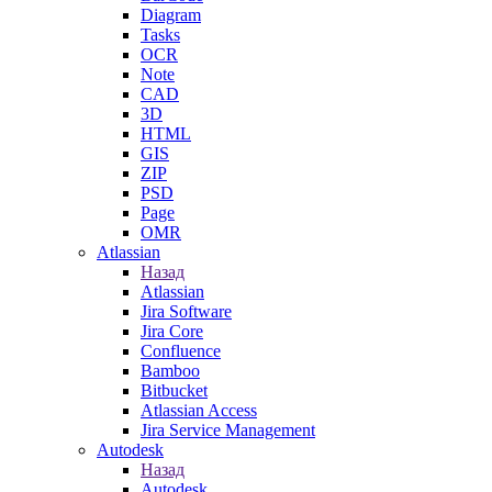
Diagram
Tasks
OCR
Note
CAD
3D
HTML
GIS
ZIP
PSD
Page
OMR
Atlassian
Назад
Atlassian
Jira Software
Jira Core
Confluence
Bamboo
Bitbucket
Atlassian Access
Jira Service Management
Autodesk
Назад
Autodesk