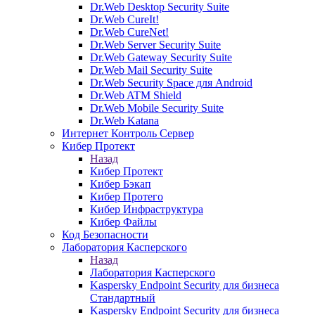
Dr.Web Desktop Security Suite
Dr.Web CureIt!
Dr.Web CureNet!
Dr.Web Server Security Suite
Dr.Web Gateway Security Suite
Dr.Web Mail Security Suite
Dr.Web Security Space для Android
Dr.Web ATM Shield
Dr.Web Mobile Security Suite
Dr.Web Katana
Интернет Контроль Сервер
Кибер Протект
Назад
Кибер Протект
Кибер Бэкап
Кибер Протего
Кибер Инфраструктура
Кибер Файлы
Код Безопасности
Лаборатория Касперского
Назад
Лаборатория Касперского
Kaspersky Endpoint Security для бизнеса
Стандартный
Kaspersky Endpoint Security для бизнеса