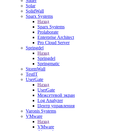
Slider
Solar
SolidWall
Sparx Systems
Назад
Sparx Systems
Prolaborate
Enterprise Architect
Pro Cloud Server
Springdel
Назад
Springdel
Springmatic
StormWall
TestIT
UserGate
Назад
UserGate
Межсетевой экран
Log Analyzer
Центр управления
Varonis Systems
VMware
Назад
VMware