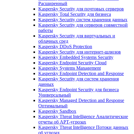
Расширенный
Kaspersky Security для почтовых серверов
Kaspersky Total Security для бизнеса
Kaspersky Security систем хранения данных
Kaspersky Security для серверов совместной
работы
Kaspersky Security для виртуальных и
облачных сред
Kaspersky DDoS Protection
Kaspersky Security для интернет-шлюзов
Kaspersky Embedded Systems Security
Kaspersky Endpoint Security Cloud
Kaspersky Systems Management
Kaspersky Endpoint Detection and Response
Kaspersky Security для систем хранения
данных
Kaspersky Endpoint Security для бизнеса
Универсальный
Kaspersky Managed Detection and Response
Оптимальный
Kaspersky Sandbox
Kaspersky Threat Intelligence Аналитические
отчеты об АРТ-угрозах
Kaspersky Threat Intelligence Потоки данных
об угрозах