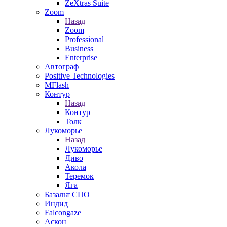
ZeXtras Suite
Zoom
Назад
Zoom
Professional
Business
Enterprise
Автограф
Positive Technologies
MFlash
Контур
Назад
Контур
Толк
Лукоморье
Назад
Лукоморье
Диво
Акола
Теремок
Яга
Базальт СПО
Индид
Falcongaze
Аскон