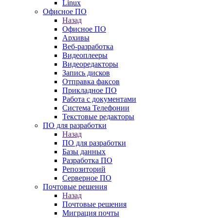
Linux
Офисное ПО
Назад
Офисное ПО
Архивы
Веб-разработка
Видеоплееры
Видеоредакторы
Запись дисков
Отправка факсов
Прикладное ПО
Работа с документами
Система Телефонии
Текстовые редакторы
ПО для разработки
Назад
ПО для разработки
Базы данных
Разработка ПО
Репозиторий
Серверное ПО
Почтовые решения
Назад
Почтовые решения
Миграция почты