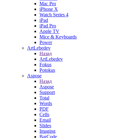
Mac Pro
iPhone X
Watch Series 4
iPad
iPad Pro
Apple TV
Mice & Keyboards
Power
ArtLebedev
Назад
ArtLebedev
Fokus
Potokus
Aspose
Назад
Aspose
Support
Total
Words
PDF
Cells
Email
Slides
Imaging
BarCode