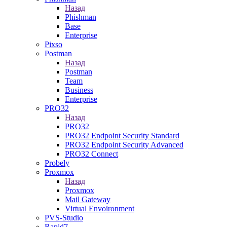
Назад
Phishman
Base
Enterprise
Pixso
Postman
Назад
Postman
Team
Business
Enterprise
PRO32
Назад
PRO32
PRO32 Endpoint Security Standard
PRO32 Endpoint Security Advanced
PRO32 Connect
Probely
Proxmox
Назад
Proxmox
Mail Gateway
Virtual Envoironment
PVS-Studio
Rapid7