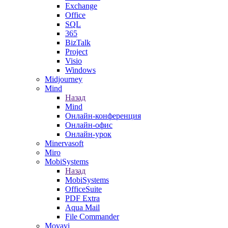
Exchange
Office
SQL
365
BizTalk
Project
Visio
Windows
Midjourney
Mind
Назад
Mind
Онлайн-конференция
Онлайн-офис
Онлайн-урок
Minervasoft
Miro
MobiSystems
Назад
MobiSystems
OfficeSuite
PDF Extra
Aqua Mail
File Commander
Movavi