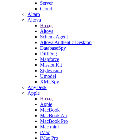
Server
Cloud
Altaro
Altova
Назад
Altova
SchemaAgent
Altova Authentic Desktop
DatabaseSpy
DiffDog
Mapforce
MissionKit
Stylevision
Umodel
XMLSpy
AnyDesk
Apple
Назад
Apple
MacBook
MacBook Air
MacBook Pro
Mac mini
iMac
iMac Pro