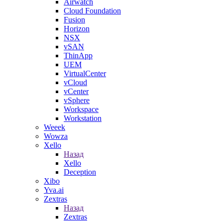
Airwatch
Cloud Foundation
Fusion
Horizon
NSX
vSAN
ThinApp
UEM
VirtualCenter
vCloud
vCenter
vSphere
Workspace
Workstation
Weeek
Wowza
Xello
Назад
Xello
Deception
Xibo
Yva.ai
Zextras
Назад
Zextras