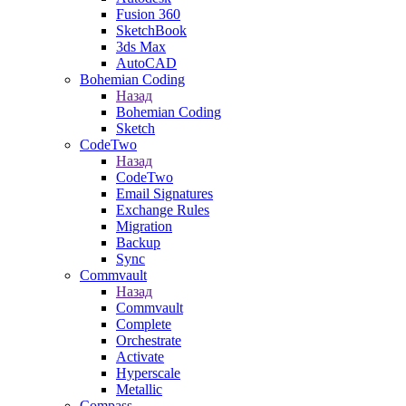
Fusion 360
SketchBook
3ds Max
AutoCAD
Bohemian Coding
Назад
Bohemian Coding
Sketch
CodeTwo
Назад
CodeTwo
Email Signatures
Exchange Rules
Migration
Backup
Sync
Commvault
Назад
Commvault
Complete
Orchestrate
Activate
Hyperscale
Metallic
Compass