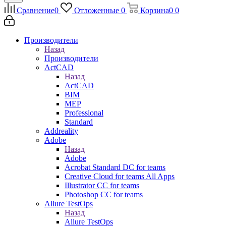
Сравнение
0
Отложенные
0
Корзина
0
0
Производители
Назад
Производители
ActCAD
Назад
ActCAD
BIM
MEP
Professional
Standard
Addreality
Adobe
Назад
Adobe
Acrobat Standard DC for teams
Creative Cloud for teams All Apps
Illustrator CC for teams
Photoshop CC for teams
Allure TestOps
Назад
Allure TestOps