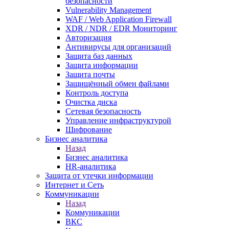
безопасности
Vulnerability Management
WAF / Web Application Firewall
XDR / NDR / EDR Мониторинг
Авторизация
Антивирусы для организаций
Защита баз данных
Защита информации
Защита почты
Защищённый обмен файлами
Контроль доступа
Очистка диска
Сетевая безопасность
Управление инфраструктурой
Шифрование
Бизнес аналитика
Назад
Бизнес аналитика
HR-аналитика
Защита от утечки информации
Интернет и Сеть
Коммуникации
Назад
Коммуникации
ВКС