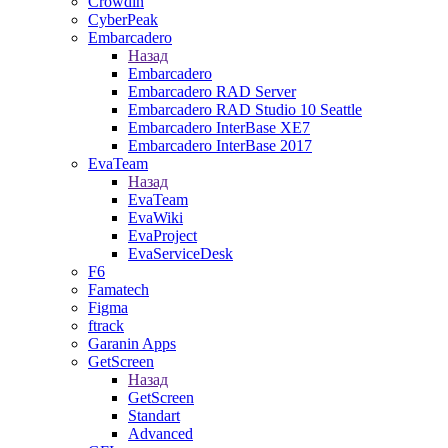
Crowdin
CyberPeak
Embarcadero
Назад
Embarcadero
Embarcadero RAD Server
Embarcadero RAD Studio 10 Seattle
Embarcadero InterBase XE7
Embarcadero InterBase 2017
EvaTeam
Назад
EvaTeam
EvaWiki
EvaProject
EvaServiceDesk
F6
Famatech
Figma
ftrack
Garanin Apps
GetScreen
Назад
GetScreen
Standart
Advanced