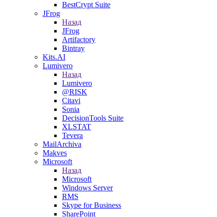
BestCrypt Suite
JFrog
Назад
JFrog
Artifactory
Bintray
Kits.AI
Lumivero
Назад
Lumivero
@RISK
Citavi
Sonia
DecisionTools Suite
XLSTAT
Tevera
MailArchiva
Makves
Microsoft
Назад
Microsoft
Windows Server
RMS
Skype for Business
SharePoint