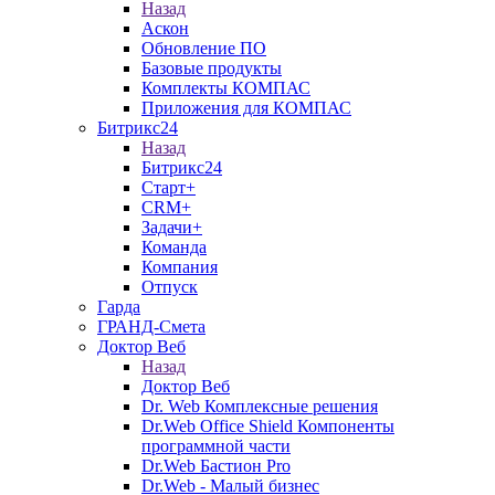
Назад
Аскон
Обновление ПО
Базовые продукты
Комплекты КОМПАС
Приложения для КОМПАС
Битрикс24
Назад
Битрикс24
Старт+
CRM+
Задачи+
Команда
Компания
Отпуск
Гарда
ГРАНД-Смета
Доктор Веб
Назад
Доктор Веб
Dr. Web Комплексные решения
Dr.Web Office Shield Компоненты
программной части
Dr.Web Бастион Pro
Dr.Web - Малый бизнес