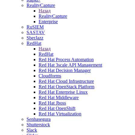
RealityCapture
Назад
RealityCapture
Enterprise
RuSIEM
SASTAV
SberJazz
RedHat
Назад
RedHat
Red Hat Process Automation
Red Hat 3scale API Management
Red Hat Decision Manager
Cloudforms
Red Hat Cloud Infrastructure
Red Hat OpenStack Platform
Red Hat Enterprise Linux
Red Hat Middleware
Red Hat Jboss
Red Hat OpenShift
Red Hat Virtualization
Senhasegura
Shutterstock
Slack