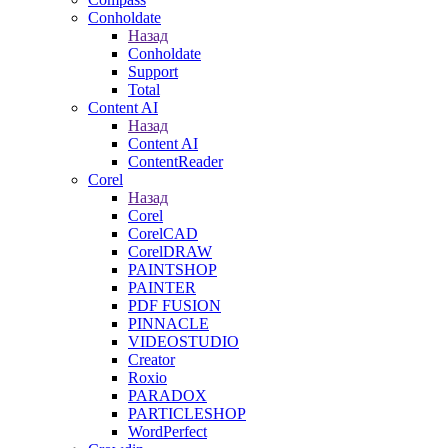
Conholdate
Назад
Conholdate
Support
Total
Content AI
Назад
Content AI
ContentReader
Corel
Назад
Corel
CorelCAD
CorelDRAW
PAINTSHOP
PAINTER
PDF FUSION
PINNACLE
VIDEOSTUDIO
Creator
Roxio
PARADOX
PARTICLESHOP
WordPerfect