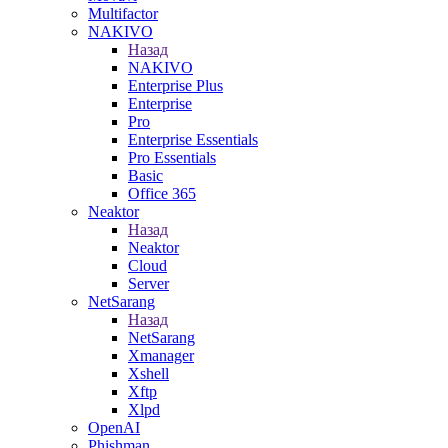
Multifactor
NAKIVO
Назад
NAKIVO
Enterprise Plus
Enterprise
Pro
Enterprise Essentials
Pro Essentials
Basic
Office 365
Neaktor
Назад
Neaktor
Cloud
Server
NetSarang
Назад
NetSarang
Xmanager
Xshell
Xftp
Xlpd
OpenAI
Phishman