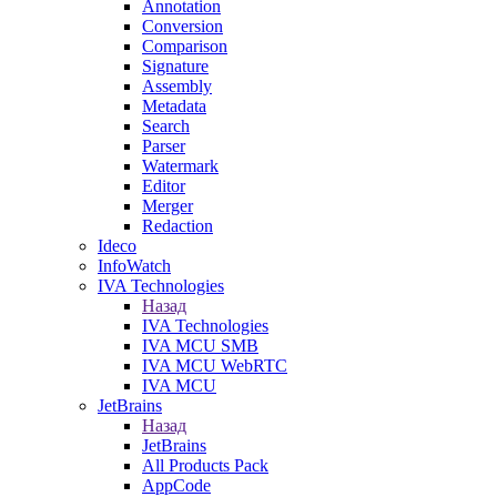
Annotation
Conversion
Comparison
Signature
Assembly
Metadata
Search
Parser
Watermark
Editor
Merger
Redaction
Ideco
InfoWatch
IVA Technologies
Назад
IVA Technologies
IVA MCU SMB
IVA MCU WebRTC
IVA MCU
JetBrains
Назад
JetBrains
All Products Pack
AppCode