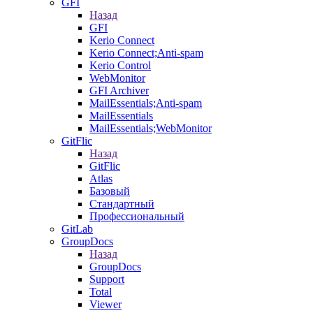
GFI
Назад
GFI
Kerio Connect
Kerio Connect;Anti-spam
Kerio Control
WebMonitor
GFI Archiver
MailEssentials;Anti-spam
MailEssentials
MailEssentials;WebMonitor
GitFlic
Назад
GitFlic
Atlas
Базовый
Стандартный
Профессиональный
GitLab
GroupDocs
Назад
GroupDocs
Support
Total
Viewer