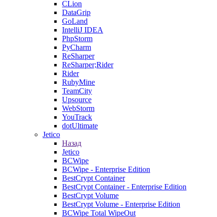
CLion
DataGrip
GoLand
IntelliJ IDEA
PhpStorm
PyCharm
ReSharper
ReSharper;Rider
Rider
RubyMine
TeamCity
Upsource
WebStorm
YouTrack
dotUltimate
Jetico
Назад
Jetico
BCWipe
BCWipe - Enterprise Edition
BestCrypt Container
BestCrypt Container - Enterprise Edition
BestCrypt Volume
BestCrypt Volume - Enterprise Edition
BCWipe Total WipeOut