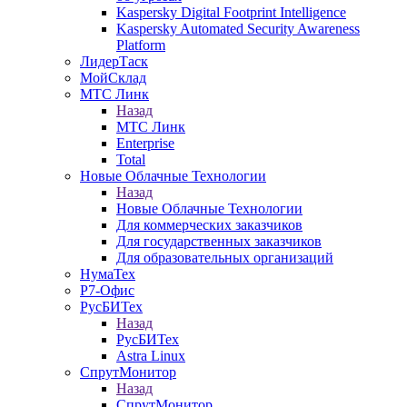
Kaspersky Digital Footprint Intelligence
Kaspersky Automated Security Awareness
Platform
ЛидерТаск
МойСклад
МТС Линк
Назад
МТС Линк
Enterprise
Total
Новые Облачные Технологии
Назад
Новые Облачные Технологии
Для коммерческих заказчиков
Для государственных заказчиков
Для образовательных организаций
НумаТех
Р7-Офис
РусБИТех
Назад
РусБИТех
Astra Linux
СпрутМонитор
Назад
СпрутМонитор