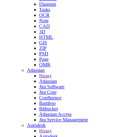
Diagram
Tasks
OCR
Note
CAD
3D
HTML
GIS
ZIP
PSD
Page
OMR
Atlassian
Назад
Atlassian
Jira Software
Jira Core
Confluence
Bamboo
Bitbucket
Atlassian Access
Jira Service Management
Autodesk
Назад
Autodesk