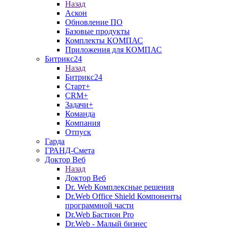
Назад
Аскон
Обновление ПО
Базовые продукты
Комплекты КОМПАС
Приложения для КОМПАС
Битрикс24
Назад
Битрикс24
Старт+
CRM+
Задачи+
Команда
Компания
Отпуск
Гарда
ГРАНД-Смета
Доктор Веб
Назад
Доктор Веб
Dr. Web Комплексные решения
Dr.Web Office Shield Компоненты
программной части
Dr.Web Бастион Pro
Dr.Web - Малый бизнес