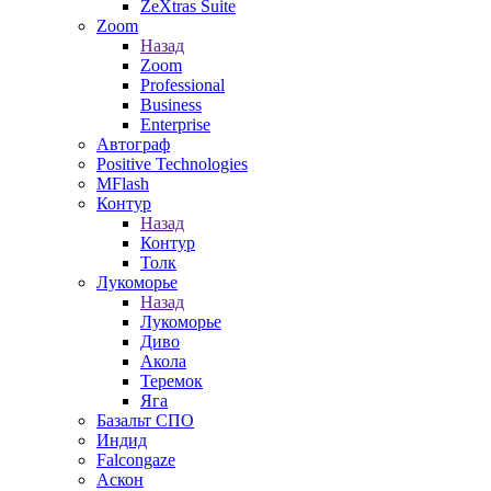
ZeXtras Suite
Zoom
Назад
Zoom
Professional
Business
Enterprise
Автограф
Positive Technologies
MFlash
Контур
Назад
Контур
Толк
Лукоморье
Назад
Лукоморье
Диво
Акола
Теремок
Яга
Базальт СПО
Индид
Falcongaze
Аскон