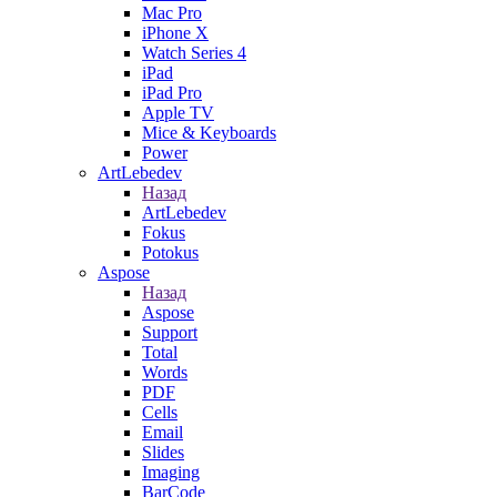
Mac Pro
iPhone X
Watch Series 4
iPad
iPad Pro
Apple TV
Mice & Keyboards
Power
ArtLebedev
Назад
ArtLebedev
Fokus
Potokus
Aspose
Назад
Aspose
Support
Total
Words
PDF
Cells
Email
Slides
Imaging
BarCode