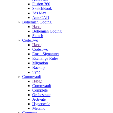
Fusion 360
SketchBook
3ds Max
AutoCAD
Bohemian Coding
Назад
Bohemian Coding
Sketch
CodeTwo
Назад
CodeTwo
Email Signatures
Exchange Rules
Migration
Backup
Sync
Commvault
Назад
Commvault
Complete
Orchestrate
Activate
Hyperscale
Metallic
Compass