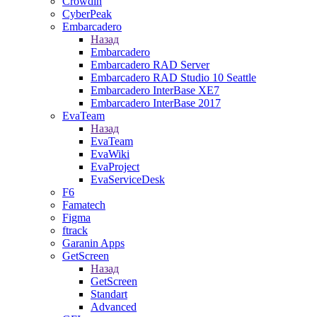
Crowdin
CyberPeak
Embarcadero
Назад
Embarcadero
Embarcadero RAD Server
Embarcadero RAD Studio 10 Seattle
Embarcadero InterBase XE7
Embarcadero InterBase 2017
EvaTeam
Назад
EvaTeam
EvaWiki
EvaProject
EvaServiceDesk
F6
Famatech
Figma
ftrack
Garanin Apps
GetScreen
Назад
GetScreen
Standart
Advanced