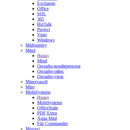
Exchange
Office
SQL
365
BizTalk
Project
Visio
Windows
Midjourney
Mind
Назад
Mind
Онлайн-конференция
Онлайн-офис
Онлайн-урок
Minervasoft
Miro
MobiSystems
Назад
MobiSystems
OfficeSuite
PDF Extra
Aqua Mail
File Commander
Movavi