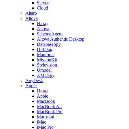
Server
Cloud
Altaro
Altova
Назад
Altova
SchemaAgent
Altova Authentic Desktop
DatabaseSpy
DiffDog
Mapforce
MissionKit
Stylevision
Umodel
XMLSpy
AnyDesk
Apple
Назад
Apple
MacBook
MacBook Air
MacBook Pro
Mac mini
iMac
iMac Pro