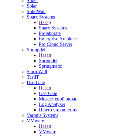
Slider
Solar
SolidWall
Sparx Systems
Назад
Sparx Systems
Prolaborate
Enterprise Architect
Pro Cloud Server
Springdel
Назад
Springdel
Springmatic
StormWall
TestIT
UserGate
Назад
UserGate
Межсетевой экран
Log Analyzer
Центр управления
Varonis Systems
VMware
Назад
VMware