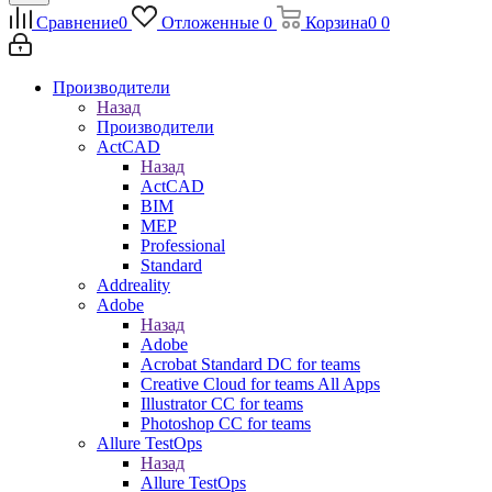
Сравнение
0
Отложенные
0
Корзина
0
0
Производители
Назад
Производители
ActCAD
Назад
ActCAD
BIM
MEP
Professional
Standard
Addreality
Adobe
Назад
Adobe
Acrobat Standard DC for teams
Creative Cloud for teams All Apps
Illustrator CC for teams
Photoshop CC for teams
Allure TestOps
Назад
Allure TestOps