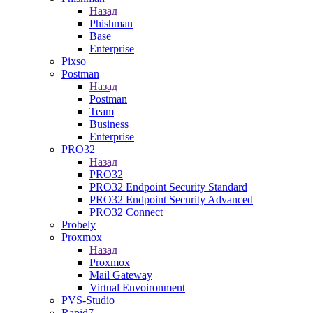
Назад
Phishman
Base
Enterprise
Pixso
Postman
Назад
Postman
Team
Business
Enterprise
PRO32
Назад
PRO32
PRO32 Endpoint Security Standard
PRO32 Endpoint Security Advanced
PRO32 Connect
Probely
Proxmox
Назад
Proxmox
Mail Gateway
Virtual Envoironment
PVS-Studio
Rapid7