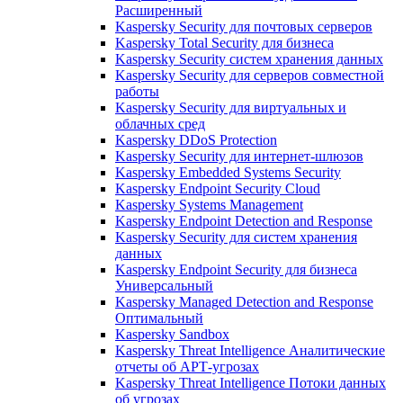
Расширенный
Kaspersky Security для почтовых серверов
Kaspersky Total Security для бизнеса
Kaspersky Security систем хранения данных
Kaspersky Security для серверов совместной
работы
Kaspersky Security для виртуальных и
облачных сред
Kaspersky DDoS Protection
Kaspersky Security для интернет-шлюзов
Kaspersky Embedded Systems Security
Kaspersky Endpoint Security Cloud
Kaspersky Systems Management
Kaspersky Endpoint Detection and Response
Kaspersky Security для систем хранения
данных
Kaspersky Endpoint Security для бизнеса
Универсальный
Kaspersky Managed Detection and Response
Оптимальный
Kaspersky Sandbox
Kaspersky Threat Intelligence Аналитические
отчеты об АРТ-угрозах
Kaspersky Threat Intelligence Потоки данных
об угрозах