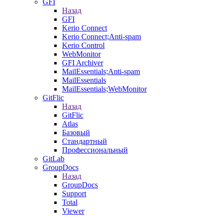
GFI
Назад
GFI
Kerio Connect
Kerio Connect;Anti-spam
Kerio Control
WebMonitor
GFI Archiver
MailEssentials;Anti-spam
MailEssentials
MailEssentials;WebMonitor
GitFlic
Назад
GitFlic
Atlas
Базовый
Стандартный
Профессиональный
GitLab
GroupDocs
Назад
GroupDocs
Support
Total
Viewer