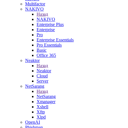
Multifactor
NAKIVO
Назад
NAKIVO
Enterprise Plus
Enterprise
Pro
Enterprise Essentials
Pro Essentials
Basic
Office 365
Neaktor
Назад
Neaktor
Cloud
Server
NetSarang
Назад
NetSarang
Xmanager
Xshell
Xftp
Xlpd
OpenAI
Phishman