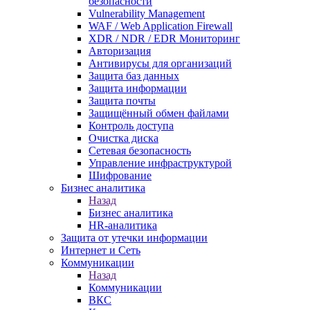
безопасности
Vulnerability Management
WAF / Web Application Firewall
XDR / NDR / EDR Мониторинг
Авторизация
Антивирусы для организаций
Защита баз данных
Защита информации
Защита почты
Защищённый обмен файлами
Контроль доступа
Очистка диска
Сетевая безопасность
Управление инфраструктурой
Шифрование
Бизнес аналитика
Назад
Бизнес аналитика
HR-аналитика
Защита от утечки информации
Интернет и Сеть
Коммуникации
Назад
Коммуникации
ВКС