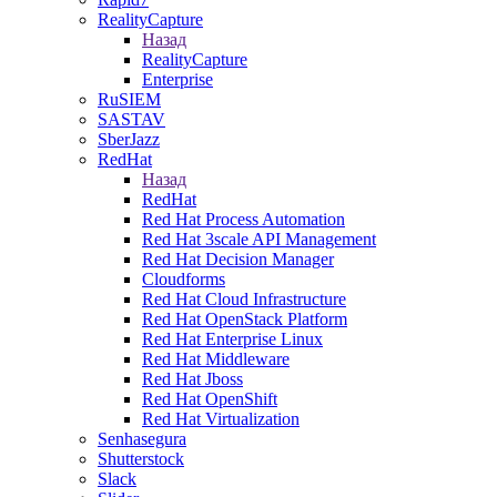
RealityCapture
Назад
RealityCapture
Enterprise
RuSIEM
SASTAV
SberJazz
RedHat
Назад
RedHat
Red Hat Process Automation
Red Hat 3scale API Management
Red Hat Decision Manager
Cloudforms
Red Hat Cloud Infrastructure
Red Hat OpenStack Platform
Red Hat Enterprise Linux
Red Hat Middleware
Red Hat Jboss
Red Hat OpenShift
Red Hat Virtualization
Senhasegura
Shutterstock
Slack