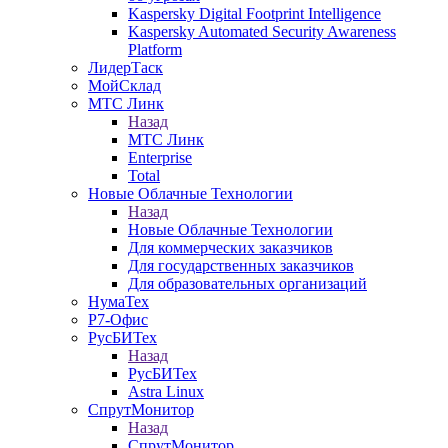
Kaspersky Digital Footprint Intelligence
Kaspersky Automated Security Awareness
Platform
ЛидерТаск
МойСклад
МТС Линк
Назад
МТС Линк
Enterprise
Total
Новые Облачные Технологии
Назад
Новые Облачные Технологии
Для коммерческих заказчиков
Для государственных заказчиков
Для образовательных организаций
НумаТех
Р7-Офис
РусБИТех
Назад
РусБИТех
Astra Linux
СпрутМонитор
Назад
СпрутМонитор