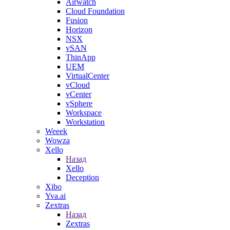
Airwatch
Cloud Foundation
Fusion
Horizon
NSX
vSAN
ThinApp
UEM
VirtualCenter
vCloud
vCenter
vSphere
Workspace
Workstation
Weeek
Wowza
Xello
Назад
Xello
Deception
Xibo
Yva.ai
Zextras
Назад
Zextras