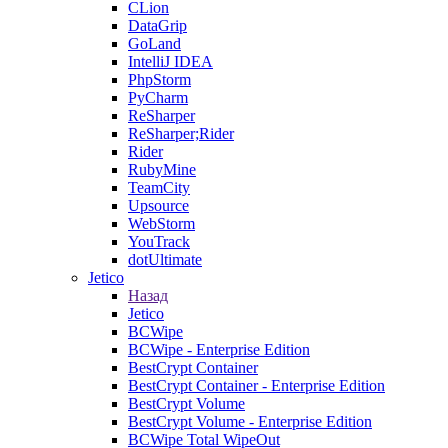
CLion
DataGrip
GoLand
IntelliJ IDEA
PhpStorm
PyCharm
ReSharper
ReSharper;Rider
Rider
RubyMine
TeamCity
Upsource
WebStorm
YouTrack
dotUltimate
Jetico
Назад
Jetico
BCWipe
BCWipe - Enterprise Edition
BestCrypt Container
BestCrypt Container - Enterprise Edition
BestCrypt Volume
BestCrypt Volume - Enterprise Edition
BCWipe Total WipeOut