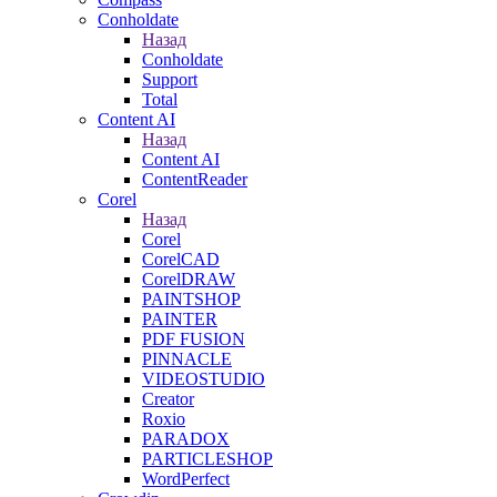
Conholdate
Назад
Conholdate
Support
Total
Content AI
Назад
Content AI
ContentReader
Corel
Назад
Corel
CorelCAD
CorelDRAW
PAINTSHOP
PAINTER
PDF FUSION
PINNACLE
VIDEOSTUDIO
Creator
Roxio
PARADOX
PARTICLESHOP
WordPerfect