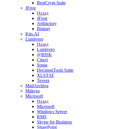
BestCrypt Suite
JFrog
Назад
JFrog
Artifactory
Bintray
Kits.AI
Lumivero
Назад
Lumivero
@RISK
Citavi
Sonia
DecisionTools Suite
XLSTAT
Tevera
MailArchiva
Makves
Microsoft
Назад
Microsoft
Windows Server
RMS
Skype for Business
SharePoint