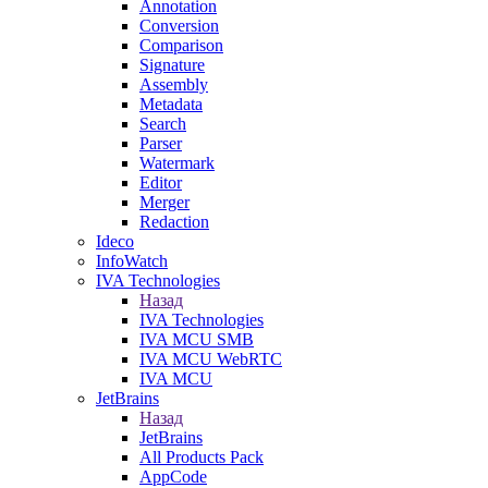
Annotation
Conversion
Comparison
Signature
Assembly
Metadata
Search
Parser
Watermark
Editor
Merger
Redaction
Ideco
InfoWatch
IVA Technologies
Назад
IVA Technologies
IVA MCU SMB
IVA MCU WebRTC
IVA MCU
JetBrains
Назад
JetBrains
All Products Pack
AppCode