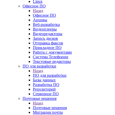
Linux
Офисное ПО
Назад
Офисное ПО
Архивы
Веб-разработка
Видеоплееры
Видеоредакторы
Запись дисков
Отправка факсов
Прикладное ПО
Работа с документами
Система Телефонии
Текстовые редакторы
ПО для разработки
Назад
ПО для разработки
Базы данных
Разработка ПО
Репозиторий
Серверное ПО
Почтовые решения
Назад
Почтовые решения
Миграция почты