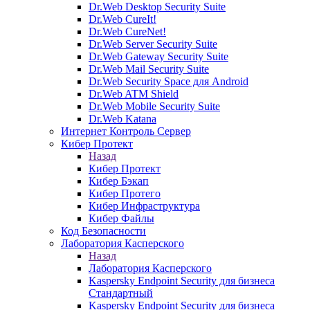
Dr.Web Desktop Security Suite
Dr.Web CureIt!
Dr.Web CureNet!
Dr.Web Server Security Suite
Dr.Web Gateway Security Suite
Dr.Web Mail Security Suite
Dr.Web Security Space для Android
Dr.Web ATM Shield
Dr.Web Mobile Security Suite
Dr.Web Katana
Интернет Контроль Сервер
Кибер Протект
Назад
Кибер Протект
Кибер Бэкап
Кибер Протего
Кибер Инфраструктура
Кибер Файлы
Код Безопасности
Лаборатория Касперского
Назад
Лаборатория Касперского
Kaspersky Endpoint Security для бизнеса
Стандартный
Kaspersky Endpoint Security для бизнеса