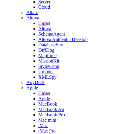
Server
Cloud
Altaro
Altova
Назад
Altova
SchemaAgent
Altova Authentic Desktop
DatabaseSpy
DiffDog
Mapforce
MissionKit
Stylevision
Umodel
XMLSpy
AnyDesk
Apple
Назад
Apple
MacBook
MacBook Air
MacBook Pro
Mac mini
iMac
iMac Pro