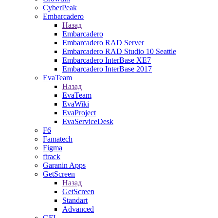
CyberPeak
Embarcadero
Назад
Embarcadero
Embarcadero RAD Server
Embarcadero RAD Studio 10 Seattle
Embarcadero InterBase XE7
Embarcadero InterBase 2017
EvaTeam
Назад
EvaTeam
EvaWiki
EvaProject
EvaServiceDesk
F6
Famatech
Figma
ftrack
Garanin Apps
GetScreen
Назад
GetScreen
Standart
Advanced
GFI