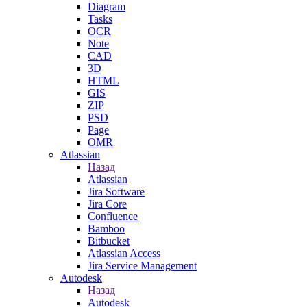
Diagram
Tasks
OCR
Note
CAD
3D
HTML
GIS
ZIP
PSD
Page
OMR
Atlassian
Назад
Atlassian
Jira Software
Jira Core
Confluence
Bamboo
Bitbucket
Atlassian Access
Jira Service Management
Autodesk
Назад
Autodesk