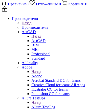
Сравнение
0
Отложенные
0
Корзина
0
0
Производители
Назад
Производители
ActCAD
Назад
ActCAD
BIM
MEP
Professional
Standard
Addreality
Adobe
Назад
Adobe
Acrobat Standard DC for teams
Creative Cloud for teams All Apps
Illustrator CC for teams
Photoshop CC for teams
Allure TestOps
Назад
Allure TestOps