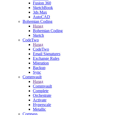
Fusion 360
SketchBook
3ds Max
AutoCAD
Bohemian Coding
Назад
Bohemian Coding
Sketch
CodeTwo
Назад
CodeTwo
Email Signatures
Exchange Rules
Migration
Backup
Sync
Commvault
Назад
Commvault
Complete
Orchestrate
Activate
Hyperscale
Metallic
Compass