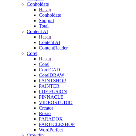
Conholdate
Назад
Conholdate
Support
Total
Content AI
Назад
Content AI
ContentReader
Corel
Назад
Corel
CorelCAD
CorelDRAW
PAINTSHOP
PAINTER
PDF FUSION
PINNACLE
VIDEOSTUDIO
Creator
Roxio
PARADOX
PARTICLESHOP
WordPerfect
Crowdin