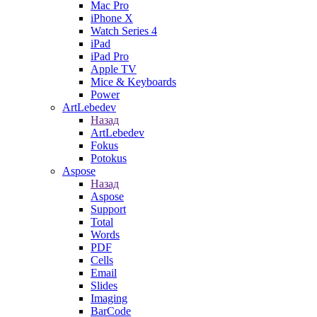
Mac Pro
iPhone X
Watch Series 4
iPad
iPad Pro
Apple TV
Mice & Keyboards
Power
ArtLebedev
Назад
ArtLebedev
Fokus
Potokus
Aspose
Назад
Aspose
Support
Total
Words
PDF
Cells
Email
Slides
Imaging
BarCode