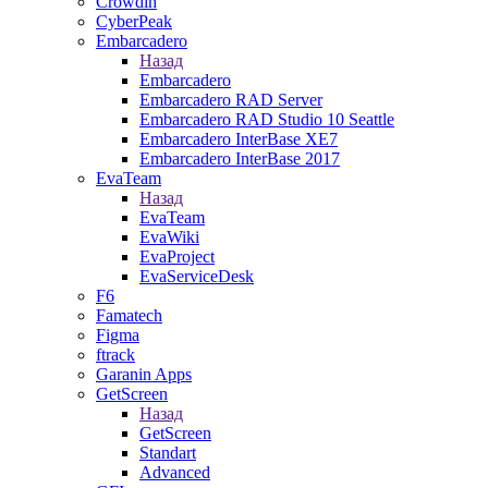
Crowdin
CyberPeak
Embarcadero
Назад
Embarcadero
Embarcadero RAD Server
Embarcadero RAD Studio 10 Seattle
Embarcadero InterBase XE7
Embarcadero InterBase 2017
EvaTeam
Назад
EvaTeam
EvaWiki
EvaProject
EvaServiceDesk
F6
Famatech
Figma
ftrack
Garanin Apps
GetScreen
Назад
GetScreen
Standart
Advanced