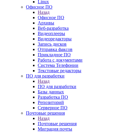
Linux
Офисное ПО
Назад
Офисное ПО
Архивы
Веб-разработка
Видеоплееры
Видеоредакторы
Запись дисков
Отправка факсов
Прикладное ПО
Работа с документами
Система Телефонии
Текстовые редакторы
ПО для разработки
Назад
ПО для разработки
Базы данных
Разработка ПО
Репозиторий
Серверное ПО
Почтовые решения
Назад
Почтовые решения
Миграция почты