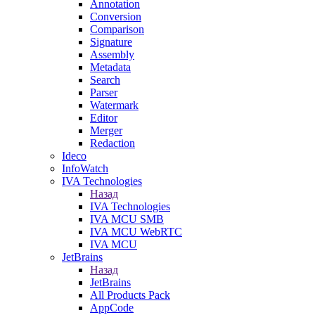
Annotation
Conversion
Comparison
Signature
Assembly
Metadata
Search
Parser
Watermark
Editor
Merger
Redaction
Ideco
InfoWatch
IVA Technologies
Назад
IVA Technologies
IVA MCU SMB
IVA MCU WebRTC
IVA MCU
JetBrains
Назад
JetBrains
All Products Pack
AppCode