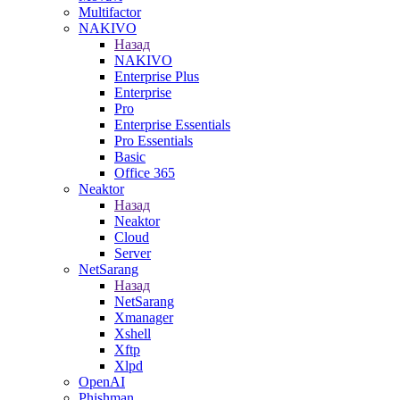
Multifactor
NAKIVO
Назад
NAKIVO
Enterprise Plus
Enterprise
Pro
Enterprise Essentials
Pro Essentials
Basic
Office 365
Neaktor
Назад
Neaktor
Cloud
Server
NetSarang
Назад
NetSarang
Xmanager
Xshell
Xftp
Xlpd
OpenAI
Phishman