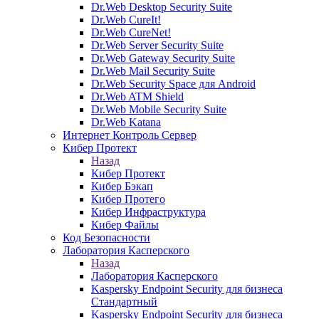
Dr.Web Desktop Security Suite
Dr.Web CureIt!
Dr.Web CureNet!
Dr.Web Server Security Suite
Dr.Web Gateway Security Suite
Dr.Web Mail Security Suite
Dr.Web Security Space для Android
Dr.Web ATM Shield
Dr.Web Mobile Security Suite
Dr.Web Katana
Интернет Контроль Сервер
Кибер Протект
Назад
Кибер Протект
Кибер Бэкап
Кибер Протего
Кибер Инфраструктура
Кибер Файлы
Код Безопасности
Лаборатория Касперского
Назад
Лаборатория Касперского
Kaspersky Endpoint Security для бизнеса
Стандартный
Kaspersky Endpoint Security для бизнеса