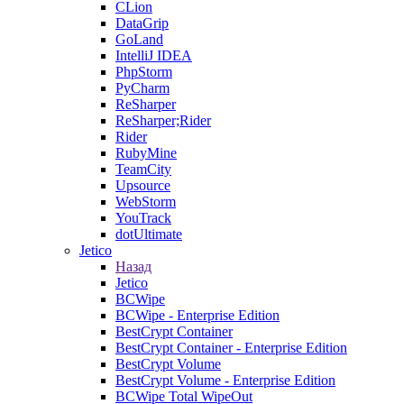
CLion
DataGrip
GoLand
IntelliJ IDEA
PhpStorm
PyCharm
ReSharper
ReSharper;Rider
Rider
RubyMine
TeamCity
Upsource
WebStorm
YouTrack
dotUltimate
Jetico
Назад
Jetico
BCWipe
BCWipe - Enterprise Edition
BestCrypt Container
BestCrypt Container - Enterprise Edition
BestCrypt Volume
BestCrypt Volume - Enterprise Edition
BCWipe Total WipeOut