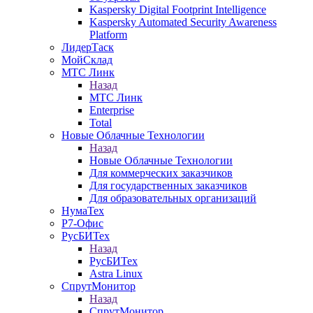
Kaspersky Digital Footprint Intelligence
Kaspersky Automated Security Awareness
Platform
ЛидерТаск
МойСклад
МТС Линк
Назад
МТС Линк
Enterprise
Total
Новые Облачные Технологии
Назад
Новые Облачные Технологии
Для коммерческих заказчиков
Для государственных заказчиков
Для образовательных организаций
НумаТех
Р7-Офис
РусБИТех
Назад
РусБИТех
Astra Linux
СпрутМонитор
Назад
СпрутМонитор