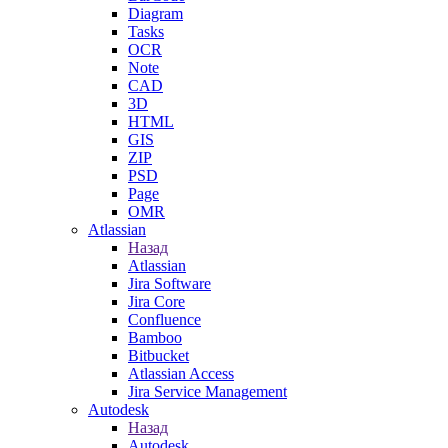
Diagram
Tasks
OCR
Note
CAD
3D
HTML
GIS
ZIP
PSD
Page
OMR
Atlassian
Назад
Atlassian
Jira Software
Jira Core
Confluence
Bamboo
Bitbucket
Atlassian Access
Jira Service Management
Autodesk
Назад
Autodesk