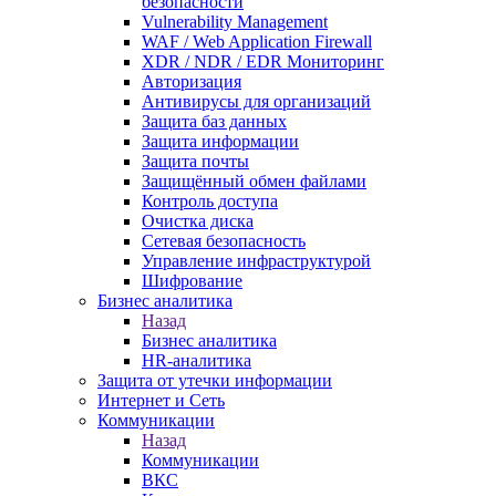
безопасности
Vulnerability Management
WAF / Web Application Firewall
XDR / NDR / EDR Мониторинг
Авторизация
Антивирусы для организаций
Защита баз данных
Защита информации
Защита почты
Защищённый обмен файлами
Контроль доступа
Очистка диска
Сетевая безопасность
Управление инфраструктурой
Шифрование
Бизнес аналитика
Назад
Бизнес аналитика
HR-аналитика
Защита от утечки информации
Интернет и Сеть
Коммуникации
Назад
Коммуникации
ВКС