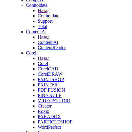
Conholdate
Назад
Conholdate
Support
Total
Content AI
Назад
Content AI
ContentReader
Corel
Назад
Corel
CorelCAD
CorelDRAW
PAINTSHOP
PAINTER
PDF FUSION
PINNACLE
VIDEOSTUDIO
Creator
Roxio
PARADOX
PARTICLESHOP
WordPerfect