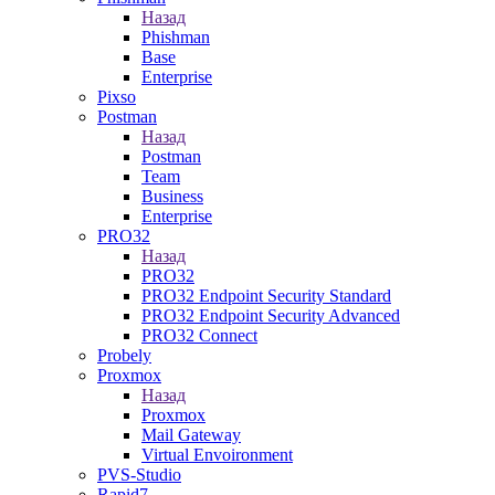
Назад
Phishman
Base
Enterprise
Pixso
Postman
Назад
Postman
Team
Business
Enterprise
PRO32
Назад
PRO32
PRO32 Endpoint Security Standard
PRO32 Endpoint Security Advanced
PRO32 Connect
Probely
Proxmox
Назад
Proxmox
Mail Gateway
Virtual Envoironment
PVS-Studio
Rapid7