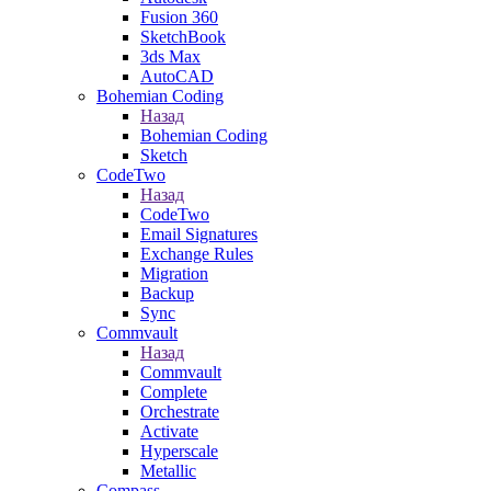
Fusion 360
SketchBook
3ds Max
AutoCAD
Bohemian Coding
Назад
Bohemian Coding
Sketch
CodeTwo
Назад
CodeTwo
Email Signatures
Exchange Rules
Migration
Backup
Sync
Commvault
Назад
Commvault
Complete
Orchestrate
Activate
Hyperscale
Metallic
Compass