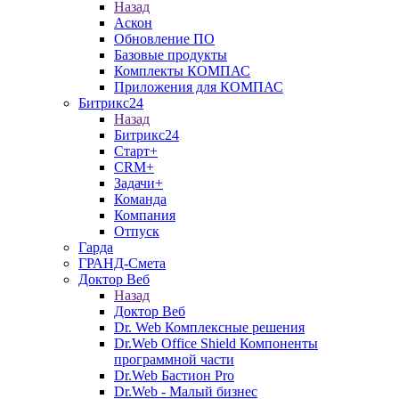
Назад
Аскон
Обновление ПО
Базовые продукты
Комплекты КОМПАС
Приложения для КОМПАС
Битрикс24
Назад
Битрикс24
Старт+
CRM+
Задачи+
Команда
Компания
Отпуск
Гарда
ГРАНД-Смета
Доктор Веб
Назад
Доктор Веб
Dr. Web Комплексные решения
Dr.Web Office Shield Компоненты
программной части
Dr.Web Бастион Pro
Dr.Web - Малый бизнес