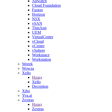
Airwatch
Cloud Foundation
Fusion
Horizon
NSX
vSAN
ThinApp
UEM
VirtualCenter
vCloud
vCenter
vSphere
Workspace
Workstation
Weeek
Wowza
Xello
Назад
Xello
Deception
Xibo
Yva.ai
Zextras
Назад
Zextras