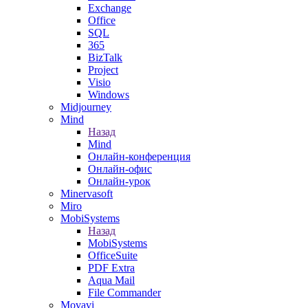
Exchange
Office
SQL
365
BizTalk
Project
Visio
Windows
Midjourney
Mind
Назад
Mind
Онлайн-конференция
Онлайн-офис
Онлайн-урок
Minervasoft
Miro
MobiSystems
Назад
MobiSystems
OfficeSuite
PDF Extra
Aqua Mail
File Commander
Movavi