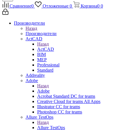
Сравнение
0
Отложенные
0
Корзина
0
0
Производители
Назад
Производители
ActCAD
Назад
ActCAD
BIM
MEP
Professional
Standard
Addreality
Adobe
Назад
Adobe
Acrobat Standard DC for teams
Creative Cloud for teams All Apps
Illustrator CC for teams
Photoshop CC for teams
Allure TestOps
Назад
Allure TestOps