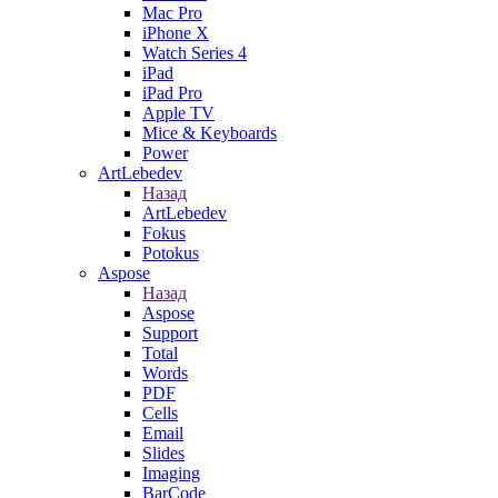
Mac Pro
iPhone X
Watch Series 4
iPad
iPad Pro
Apple TV
Mice & Keyboards
Power
ArtLebedev
Назад
ArtLebedev
Fokus
Potokus
Aspose
Назад
Aspose
Support
Total
Words
PDF
Cells
Email
Slides
Imaging
BarCode