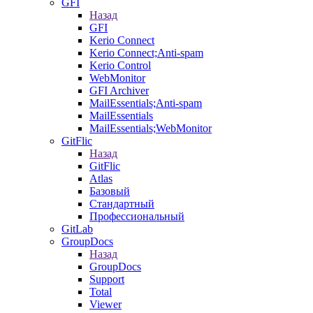
GFI
Назад
GFI
Kerio Connect
Kerio Connect;Anti-spam
Kerio Control
WebMonitor
GFI Archiver
MailEssentials;Anti-spam
MailEssentials
MailEssentials;WebMonitor
GitFlic
Назад
GitFlic
Atlas
Базовый
Стандартный
Профессиональный
GitLab
GroupDocs
Назад
GroupDocs
Support
Total
Viewer