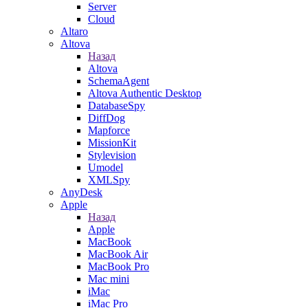
Server
Cloud
Altaro
Altova
Назад
Altova
SchemaAgent
Altova Authentic Desktop
DatabaseSpy
DiffDog
Mapforce
MissionKit
Stylevision
Umodel
XMLSpy
AnyDesk
Apple
Назад
Apple
MacBook
MacBook Air
MacBook Pro
Mac mini
iMac
iMac Pro