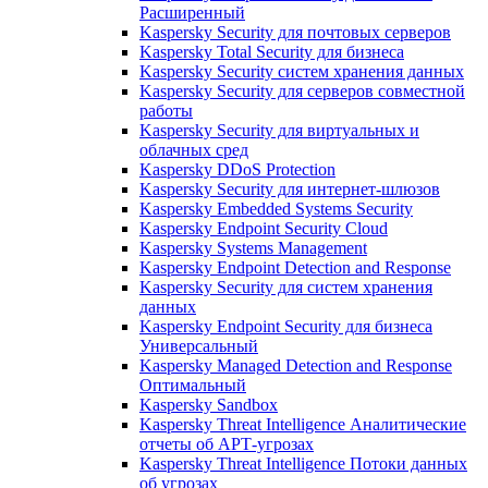
Расширенный
Kaspersky Security для почтовых серверов
Kaspersky Total Security для бизнеса
Kaspersky Security систем хранения данных
Kaspersky Security для серверов совместной
работы
Kaspersky Security для виртуальных и
облачных сред
Kaspersky DDoS Protection
Kaspersky Security для интернет-шлюзов
Kaspersky Embedded Systems Security
Kaspersky Endpoint Security Cloud
Kaspersky Systems Management
Kaspersky Endpoint Detection and Response
Kaspersky Security для систем хранения
данных
Kaspersky Endpoint Security для бизнеса
Универсальный
Kaspersky Managed Detection and Response
Оптимальный
Kaspersky Sandbox
Kaspersky Threat Intelligence Аналитические
отчеты об АРТ-угрозах
Kaspersky Threat Intelligence Потоки данных
об угрозах