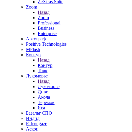
ZeXtras Suite
Zoom
Назад
Zoom
Professional
Business
Enterprise
Автограф
Positive Technologies
MFlash
Контур
Назад
Контур
Толк
Лукоморье
Назад
Лукоморье
Диво
Акола
Теремок
Яга
Базальт СПО
Индид
Falcongaze
Аскон