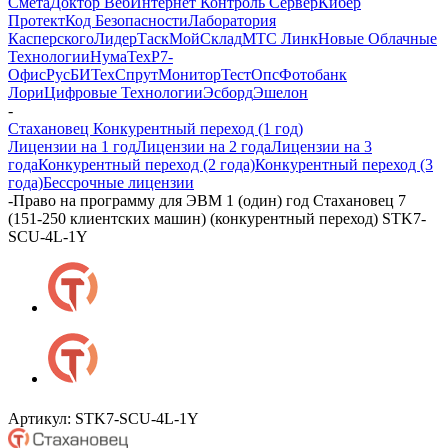
Смета
Доктор Веб
Интернет Контроль Сервер
Кибер
Протект
Код Безопасности
Лаборатория
Касперского
ЛидерТаск
МойСклад
МТС Линк
Новые Облачные
Технологии
НумаТех
Р7-
Офис
РусБИТех
СпрутМонитор
ТестОпс
Фотобанк
Лори
Цифровые Технологии
Эсборд
Эшелон
-
Стахановец Конкурентный переход (1 год)
Лицензии на 1 год
Лицензии на 2 года
Лицензии на 3
года
Конкурентный переход (2 года)
Конкурентный переход (3
года)
Бессрочные лицензии
-
Право на программу для ЭВМ 1 (один) год Стахановец 7
(151-250 клиентских машин) (конкурентный переход) STK7-
SCU-4L-1Y
Артикул:
STK7-SCU-4L-1Y