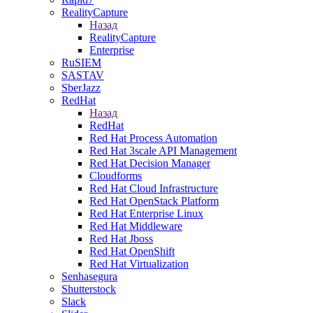
RealityCapture
Назад
RealityCapture
Enterprise
RuSIEM
SASTAV
SberJazz
RedHat
Назад
RedHat
Red Hat Process Automation
Red Hat 3scale API Management
Red Hat Decision Manager
Cloudforms
Red Hat Cloud Infrastructure
Red Hat OpenStack Platform
Red Hat Enterprise Linux
Red Hat Middleware
Red Hat Jboss
Red Hat OpenShift
Red Hat Virtualization
Senhasegura
Shutterstock
Slack