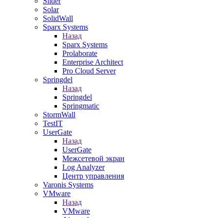
Slider
Solar
SolidWall
Sparx Systems
Назад
Sparx Systems
Prolaborate
Enterprise Architect
Pro Cloud Server
Springdel
Назад
Springdel
Springmatic
StormWall
TestIT
UserGate
Назад
UserGate
Межсетевой экран
Log Analyzer
Центр управления
Varonis Systems
VMware
Назад
VMware