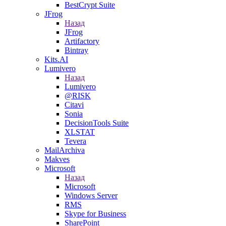
BestCrypt Suite
JFrog
Назад
JFrog
Artifactory
Bintray
Kits.AI
Lumivero
Назад
Lumivero
@RISK
Citavi
Sonia
DecisionTools Suite
XLSTAT
Tevera
MailArchiva
Makves
Microsoft
Назад
Microsoft
Windows Server
RMS
Skype for Business
SharePoint