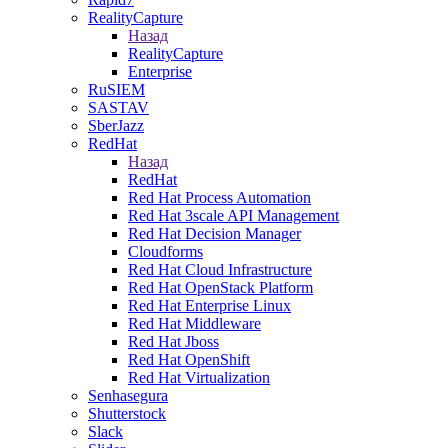
RealityCapture
Назад
RealityCapture
Enterprise
RuSIEM
SASTAV
SberJazz
RedHat
Назад
RedHat
Red Hat Process Automation
Red Hat 3scale API Management
Red Hat Decision Manager
Cloudforms
Red Hat Cloud Infrastructure
Red Hat OpenStack Platform
Red Hat Enterprise Linux
Red Hat Middleware
Red Hat Jboss
Red Hat OpenShift
Red Hat Virtualization
Senhasegura
Shutterstock
Slack