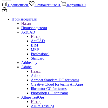
Сравнение
0
Отложенные
0
Корзина
0
0
Производители
Назад
Производители
ActCAD
Назад
ActCAD
BIM
MEP
Professional
Standard
Addreality
Adobe
Назад
Adobe
Acrobat Standard DC for teams
Creative Cloud for teams All Apps
Illustrator CC for teams
Photoshop CC for teams
Allure TestOps
Назад
Allure TestOps