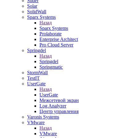
Slider
Solar
SolidWall
Sparx Systems
Назад
Sparx Systems
Prolaborate
Enterprise Architect
Pro Cloud Server
Springdel
Назад
Springdel
Springmatic
StormWall
TestIT
UserGate
Назад
UserGate
Межсетевой экран
Log Analyzer
Центр управления
Varonis Systems
VMware
Назад
VMware