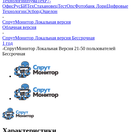
Технологии
НумаТех
Р7-
Офис
РусБИТех
Стахановец
ТестОпс
Фотобанк Лори
Цифровые
Технологии
Эсборд
Эшелон
-
СпрутМонитор Локальная версия
Облачная версия
-
СпрутМонитор Локальная версия Бессрочная
1 год
-
СпрутМонитор Локальная Версия 21-50 пользователей
Бессрочная
Характеристики