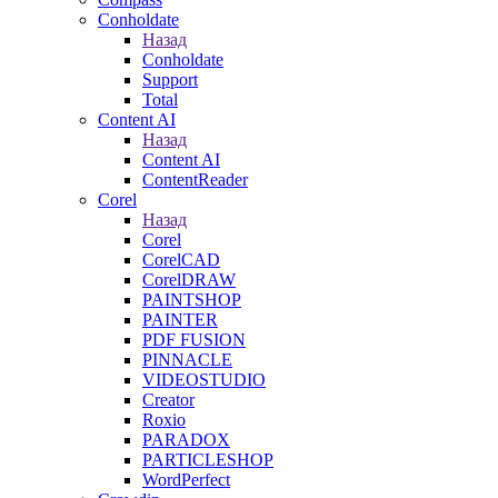
Conholdate
Назад
Conholdate
Support
Total
Content AI
Назад
Content AI
ContentReader
Corel
Назад
Corel
CorelCAD
CorelDRAW
PAINTSHOP
PAINTER
PDF FUSION
PINNACLE
VIDEOSTUDIO
Creator
Roxio
PARADOX
PARTICLESHOP
WordPerfect