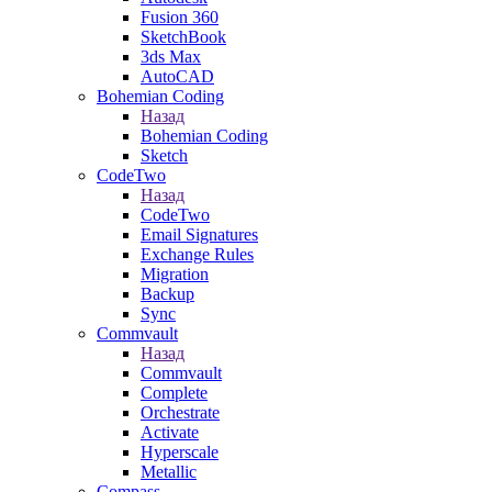
Fusion 360
SketchBook
3ds Max
AutoCAD
Bohemian Coding
Назад
Bohemian Coding
Sketch
CodeTwo
Назад
CodeTwo
Email Signatures
Exchange Rules
Migration
Backup
Sync
Commvault
Назад
Commvault
Complete
Orchestrate
Activate
Hyperscale
Metallic
Compass