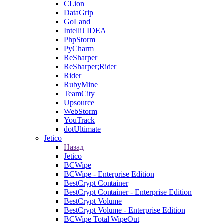
CLion
DataGrip
GoLand
IntelliJ IDEA
PhpStorm
PyCharm
ReSharper
ReSharper;Rider
Rider
RubyMine
TeamCity
Upsource
WebStorm
YouTrack
dotUltimate
Jetico
Назад
Jetico
BCWipe
BCWipe - Enterprise Edition
BestCrypt Container
BestCrypt Container - Enterprise Edition
BestCrypt Volume
BestCrypt Volume - Enterprise Edition
BCWipe Total WipeOut