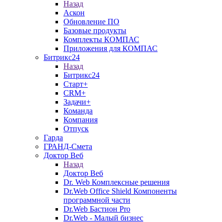
Назад
Аскон
Обновление ПО
Базовые продукты
Комплекты КОМПАС
Приложения для КОМПАС
Битрикс24
Назад
Битрикс24
Старт+
CRM+
Задачи+
Команда
Компания
Отпуск
Гарда
ГРАНД-Смета
Доктор Веб
Назад
Доктор Веб
Dr. Web Комплексные решения
Dr.Web Office Shield Компоненты
программной части
Dr.Web Бастион Pro
Dr.Web - Малый бизнес