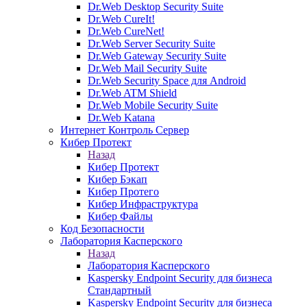
Dr.Web Desktop Security Suite
Dr.Web CureIt!
Dr.Web CureNet!
Dr.Web Server Security Suite
Dr.Web Gateway Security Suite
Dr.Web Mail Security Suite
Dr.Web Security Space для Android
Dr.Web ATM Shield
Dr.Web Mobile Security Suite
Dr.Web Katana
Интернет Контроль Сервер
Кибер Протект
Назад
Кибер Протект
Кибер Бэкап
Кибер Протего
Кибер Инфраструктура
Кибер Файлы
Код Безопасности
Лаборатория Касперского
Назад
Лаборатория Касперского
Kaspersky Endpoint Security для бизнеса
Стандартный
Kaspersky Endpoint Security для бизнеса