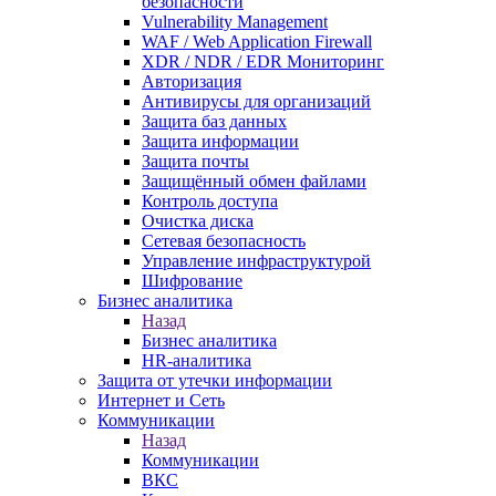
безопасности
Vulnerability Management
WAF / Web Application Firewall
XDR / NDR / EDR Мониторинг
Авторизация
Антивирусы для организаций
Защита баз данных
Защита информации
Защита почты
Защищённый обмен файлами
Контроль доступа
Очистка диска
Сетевая безопасность
Управление инфраструктурой
Шифрование
Бизнес аналитика
Назад
Бизнес аналитика
HR-аналитика
Защита от утечки информации
Интернет и Сеть
Коммуникации
Назад
Коммуникации
ВКС