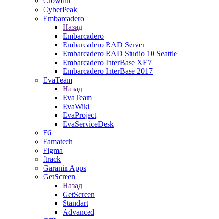
Crowdin
CyberPeak
Embarcadero
Назад
Embarcadero
Embarcadero RAD Server
Embarcadero RAD Studio 10 Seattle
Embarcadero InterBase XE7
Embarcadero InterBase 2017
EvaTeam
Назад
EvaTeam
EvaWiki
EvaProject
EvaServiceDesk
F6
Famatech
Figma
ftrack
Garanin Apps
GetScreen
Назад
GetScreen
Standart
Advanced