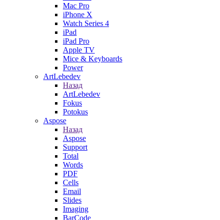
Mac Pro
iPhone X
Watch Series 4
iPad
iPad Pro
Apple TV
Mice & Keyboards
Power
ArtLebedev
Назад
ArtLebedev
Fokus
Potokus
Aspose
Назад
Aspose
Support
Total
Words
PDF
Cells
Email
Slides
Imaging
BarCode