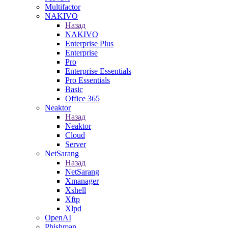
Multifactor
NAKIVO
Назад
NAKIVO
Enterprise Plus
Enterprise
Pro
Enterprise Essentials
Pro Essentials
Basic
Office 365
Neaktor
Назад
Neaktor
Cloud
Server
NetSarang
Назад
NetSarang
Xmanager
Xshell
Xftp
Xlpd
OpenAI
Phishman