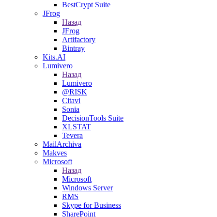
BestCrypt Suite
JFrog
Назад
JFrog
Artifactory
Bintray
Kits.AI
Lumivero
Назад
Lumivero
@RISK
Citavi
Sonia
DecisionTools Suite
XLSTAT
Tevera
MailArchiva
Makves
Microsoft
Назад
Microsoft
Windows Server
RMS
Skype for Business
SharePoint