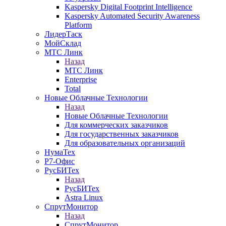
Kaspersky Digital Footprint Intelligence
Kaspersky Automated Security Awareness
Platform
ЛидерТаск
МойСклад
МТС Линк
Назад
МТС Линк
Enterprise
Total
Новые Облачные Технологии
Назад
Новые Облачные Технологии
Для коммерческих заказчиков
Для государственных заказчиков
Для образовательных организаций
НумаТех
Р7-Офис
РусБИТех
Назад
РусБИТех
Astra Linux
СпрутМонитор
Назад
СпрутМонитор