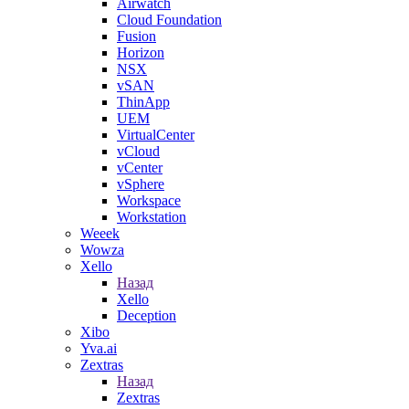
Airwatch
Cloud Foundation
Fusion
Horizon
NSX
vSAN
ThinApp
UEM
VirtualCenter
vCloud
vCenter
vSphere
Workspace
Workstation
Weeek
Wowza
Xello
Назад
Xello
Deception
Xibo
Yva.ai
Zextras
Назад
Zextras