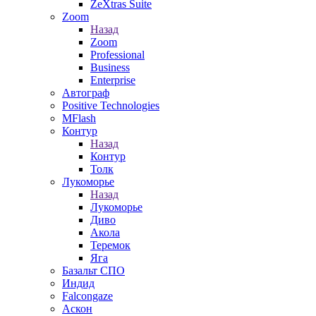
ZeXtras Suite
Zoom
Назад
Zoom
Professional
Business
Enterprise
Автограф
Positive Technologies
MFlash
Контур
Назад
Контур
Толк
Лукоморье
Назад
Лукоморье
Диво
Акола
Теремок
Яга
Базальт СПО
Индид
Falcongaze
Аскон