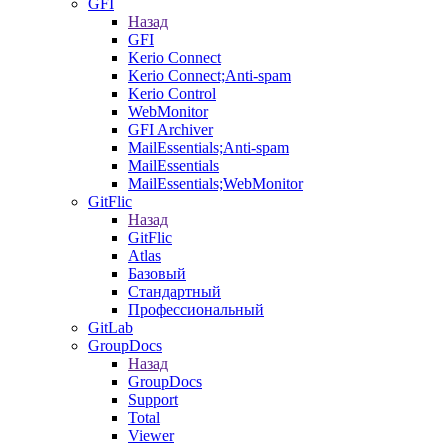
GFI
Назад
GFI
Kerio Connect
Kerio Connect;Anti-spam
Kerio Control
WebMonitor
GFI Archiver
MailEssentials;Anti-spam
MailEssentials
MailEssentials;WebMonitor
GitFlic
Назад
GitFlic
Atlas
Базовый
Стандартный
Профессиональный
GitLab
GroupDocs
Назад
GroupDocs
Support
Total
Viewer