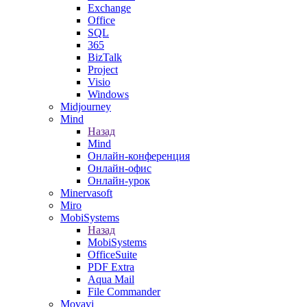
Exchange
Office
SQL
365
BizTalk
Project
Visio
Windows
Midjourney
Mind
Назад
Mind
Онлайн-конференция
Онлайн-офис
Онлайн-урок
Minervasoft
Miro
MobiSystems
Назад
MobiSystems
OfficeSuite
PDF Extra
Aqua Mail
File Commander
Movavi