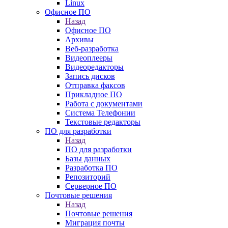
Linux
Офисное ПО
Назад
Офисное ПО
Архивы
Веб-разработка
Видеоплееры
Видеоредакторы
Запись дисков
Отправка факсов
Прикладное ПО
Работа с документами
Система Телефонии
Текстовые редакторы
ПО для разработки
Назад
ПО для разработки
Базы данных
Разработка ПО
Репозиторий
Серверное ПО
Почтовые решения
Назад
Почтовые решения
Миграция почты