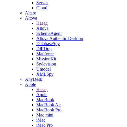
Server
Cloud
Altaro
Altova
Назад
Altova
SchemaAgent
Altova Authentic Desktop
DatabaseSpy
DiffDog
Mapforce
MissionKit
Stylevision
Umodel
XMLSpy
AnyDesk
Apple
Назад
Apple
MacBook
MacBook Air
MacBook Pro
Mac mini
iMac
iMac Pro