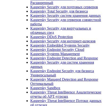
Расширенный
Kaspersky Security для почтовых серверов
Kaspersky Total Security для бизнеса
Kaspersky Security систем хранения данных
Kaspersky Security для серверов совместной
работы
Kaspersky Security для виртуальных и
облачных сред
Kaspersky DDoS Protection
Kaspersky Security для интернет-шлюзов
Kaspersky Embedded Systems Security
Kaspersky Endpoint Security Cloud
Kaspersky Systems Management
Kaspersky Endpoint Detection and Response
Kaspersky Security для систем хранения
данных
Kaspersky Endpoint Security для бизнеса
Универсальный
Kaspersky Managed Detection and Response
Оптимальный
Kaspersky Sandbox
Kaspersky Threat Intelligence Аналитические
отчеты об АРТ-угрозах
Kaspersky Threat Intelligence Потоки данных
об угрозах