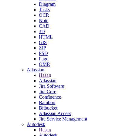
Diagram
Tasks
OCR
Note
CAD
3D
HTML
GIS
ZIP
PSD
Page
OMR
Atlassian
Назад
Atlassian
Jira Software
Jira Core
Confluence
Bamboo
Bitbucket
Atlassian Access
Jira Service Management
Autodesk
Назад
Autodesk