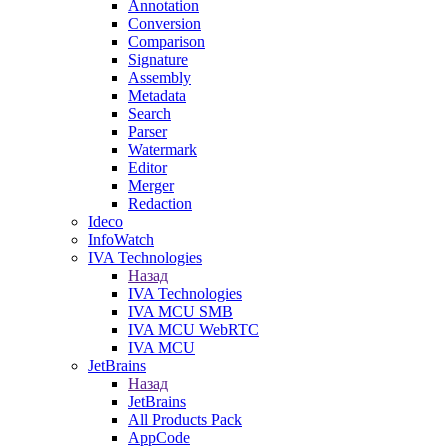
Annotation
Conversion
Comparison
Signature
Assembly
Metadata
Search
Parser
Watermark
Editor
Merger
Redaction
Ideco
InfoWatch
IVA Technologies
Назад
IVA Technologies
IVA MCU SMB
IVA MCU WebRTC
IVA MCU
JetBrains
Назад
JetBrains
All Products Pack
AppCode