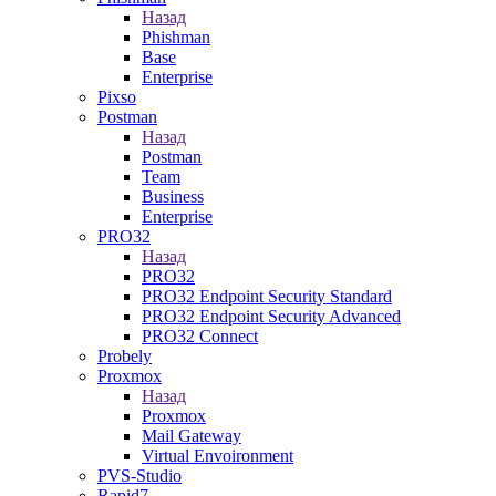
Назад
Phishman
Base
Enterprise
Pixso
Postman
Назад
Postman
Team
Business
Enterprise
PRO32
Назад
PRO32
PRO32 Endpoint Security Standard
PRO32 Endpoint Security Advanced
PRO32 Connect
Probely
Proxmox
Назад
Proxmox
Mail Gateway
Virtual Envoironment
PVS-Studio
Rapid7